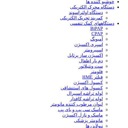
خوشبو کننده ها
دستگاه محرک الکتریکی
دستگاه اولتراسوند
کمربند تحریک الکتریکی
دستگاههای کمک تنفسی
BiPAP
CPAP
آمبوبگ
اسپری اکسیژن
اسپیرومتر
اکسیژن ساز پرتابل
دم یار اطفال
ست ونتیلاتور
فلومتر
فیلتر HME
کپسول اکسیژن
کپسول های استنشاقی
لوله تراشه اسپیرال
لوله تراشه کافدار
لیوان مرطوب کننده مانومتر
ماسک سی پپ و بای پپ
ماسک و نازل اکسیژن
مانومتر پزشکی
نبولایزرها