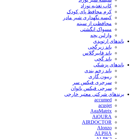
کاپ تغذیه نوزاد
کرم محافظ پای کودک
کیسه نگهداری شیر مادر
محافظت از سینه
مسواک انگشتی
وازلین بچه
باندهای ارتوپدی
باند زیرگچی
باند فایبرگلاس
باند گچی
باندهای پزشکی
باند زخم بندی
ریبون گازی
سرجری فیکس سر
سرجی فیکس بانوان
برندهای شرکتی معتبر خارجی
accumed
acusjet
AgaMatrix
AiQURA
AIRDOCTOR
Alonzo
ALPHA
ALPK2