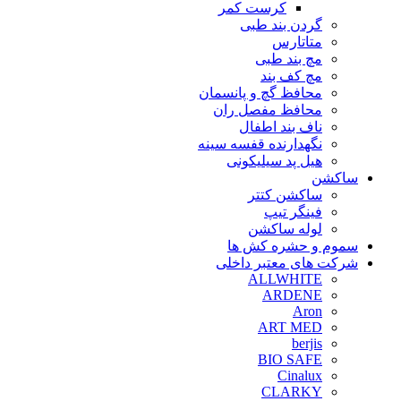
کرست کمر
گردن بند طبی
متاتارس
مچ بند طبی
مچ کف بند
محافظ گچ و پانسمان
محافظ مفصل ران
ناف بند اطفال
نگهدارنده قفسه سینه
هیل پد سیلیکونی
ساکشن
ساکشن کتتر
فینگر تیپ
لوله ساکشن
سموم و حشره کش ها
شرکت های معتبر داخلی
ALLWHITE
ARDENE
Aron
ART MED
berjis
BIO SAFE
Cinalux
CLARKY