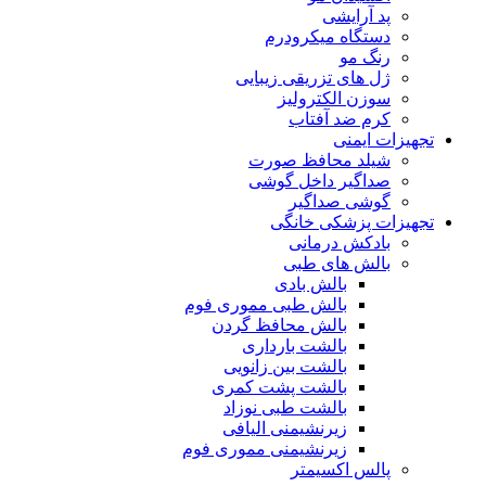
پد آرایشی
دستگاه میکرودرم
رنگ مو
ژل های تزریقی زیبایی
سوزن الکترولیز
کرم ضد آفتاب
تجهیزات ایمنی
شیلد محافظ صورت
صداگیر داخل گوشی
گوشی صداگیر
تجهیزات پزشکی خانگی
بادکش درمانی
بالش های طبی
بالش بادی
بالش طبی مموری فوم
بالش محافظ گردن
بالشت بارداری
بالشت بین زانویی
بالشت پشت کمری
بالشت طبی نوزاد
زیرنشیمنی الیافی
زیرنشیمنی مموری فوم
پالس اکسیمتر