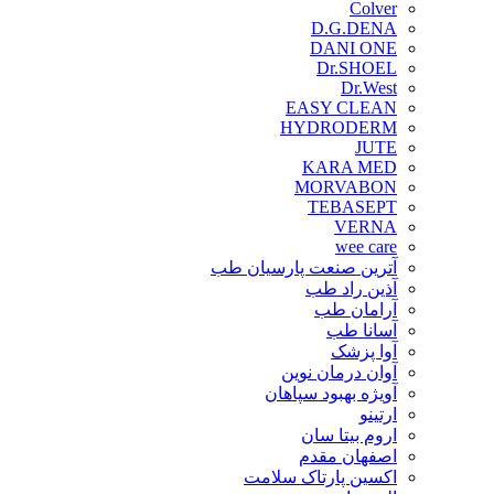
Colver
D.G.DENA
DANI ONE
Dr.SHOEL
Dr.West
EASY CLEAN
HYDRODERM
JUTE
KARA MED
MORVABON
TEBASEPT
VERNA
wee care
آترین صنعت پارسیان طب
آذین راد طب
آرامان طب
آسانا طب
آوا پزشک
آوان درمان نوین
آویژه بهبود سپاهان
ارتینو
اروم بیتا سان
اصفهان مقدم
اکسین پارتاک سلامت