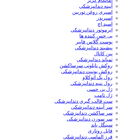
آمالگام کریر
آیینه دندانپزشکی
اسپری روغن توربین
اسپریدر
اسید اچ
ایرموتور دندانپزشکی
بی حس کننده ها
پوست گلاس فایبر
پیشبند دندانپزشکی
پین کانال
تمباند دندانپزشکی
روکش نایلونی سرساکشن
روکش یونیت دندانپزشکی
رول پک اتوکلاو
رول پنبه دندانپزشکی
ژل بی حسی
ژل تامپ
ست قالب گیری دندانپزشکی
سر آیینه دندانپزشکی
سر ساکشن دندانپزشکی
سر سوزن دندانپزشکی
سینگل باند
فایل روتاری
فرز الماسی دندانپزشکی