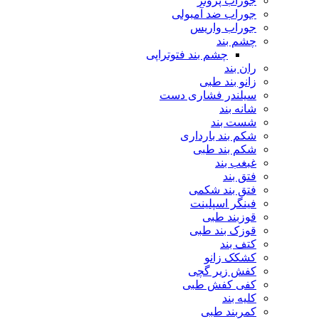
جوراب پروتز
جوراب ضد آمبولی
جوراب واریس
چشم بند
چشم بند فتوتراپی
ران بند
زانو بند طبی
سیلندر فشاری دست
شانه بند
شست بند
شکم بند بارداری
شکم بند طبی
غبغب بند
فتق بند
فتق بند شکمی
فینگر اسپلینت
قوزبند طبی
قوزک بند طبی
کتف بند
کشکک زانو
کفش زیر گچی
کفی کفش طبی
کلیه بند
کمربند طبی