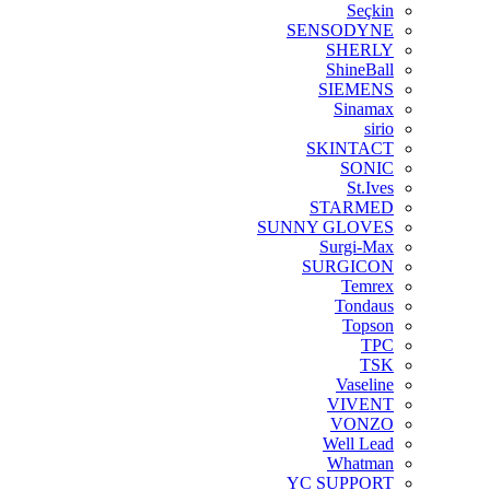
Seçkin
SENSODYNE
SHERLY
ShineBall
SIEMENS
Sinamax
sirio
SKINTACT
SONIC
St.Ives
STARMED
SUNNY GLOVES
Surgi-Max
SURGICON
Temrex
Tondaus
Topson
TPC
TSK
Vaseline
VIVENT
VONZO
Well Lead
Whatman
YC SUPPORT