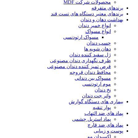
محصولات شرکت MDF
برندهای متفرقه
برندهای معتبر دستگاه های تست قند
بهداشت دهان و دندان
انواع خمیر دندان
انواع مسواک
مسواک ارتودنسی
چسب دندان
دهان شویه ها
ژل سفید کننده دندان
ظرف نگهداری دندان مصنوعی
قرص تمیز کننده دندان مصنوعی
محافظ دندان قروچه
مسواک بین دندانی
موم ارتودنسی
نخ دندان
واتر جت دندان
بیماری های دستگاه گوارش
پوار تنقیه
پماد های ضد التهاب
پماد استریل چشمی
پماد های ضد قارچ
پوست و زیبایی
اکسیدان مو