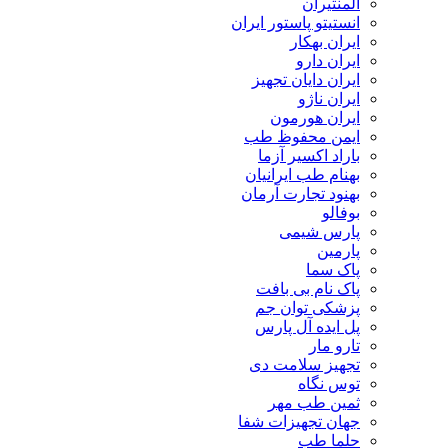
المنتیران
انستیتو پاستور ایران
ایران بهکار
ایران دارو
ایران دایان تجهیز
ایران ناژو
ایران هورمون
ایمن محفوظ طب
باراد اکسیر آزما
بهنام طب ایرانیان
بهنود تجارت آرمان
بوفالو
پارس شیمی
پارمین
پاک سما
پاک نام بی بافت
پزشکی توان جم
پل ایده آل پارس
تارو مار
تجهیز سلامت دی
توس نگاه
ثمین طب مهر
جهان تجهیزات شفا
حلما طب