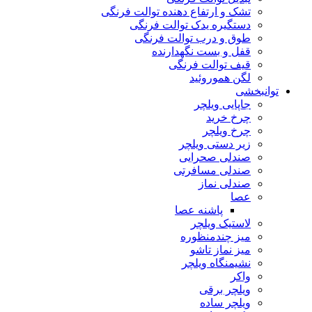
تشک و ارتفاع دهنده توالت فرنگی
دستگیره یدک توالت فرنگی
طوق و درب توالت فرنگی
قفل و بست نگهدارنده
قیف توالت فرنگی
لگن هموروئید
توانبخشی
جاپایی ویلچر
چرخ خرید
چرخ ویلچر
زیر دستی ویلچر
صندلی صحرایی
صندلی مسافرتی
صندلی نماز
عصا
پاشنه عصا
لاستیک ویلچر
میز چندمنظوره
میز نماز تاشو
نشیمنگاه ویلچر
واکر
ویلچر برقی
ویلچر ساده