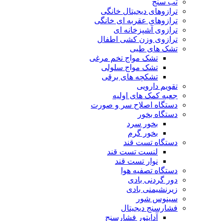
تب سنج
ترازوهای دیجیتال خانگی
ترازوهای عقربه ای خانگی
ترازوی آشپزخانه ای
ترازوی وزن کشی اطفال
تشک های طبی
تشک مواج تخم مرغی
تشک مواج سلولی
تشکچه های برقی
تقویم دارویی
جعبه کمک های اولیه
دستگاه اصلاح سر و صورت
دستگاه بخور
بخور سرد
بخور گرم
دستگاه تست قند
لنست تست قند
نوار تست قند
دستگاه تصفیه هوا
دور گردنی بادی
زیرنشیمنی بادی
سینوس شور
فشارسنج دیجیتال
آداپتور فشارسنج