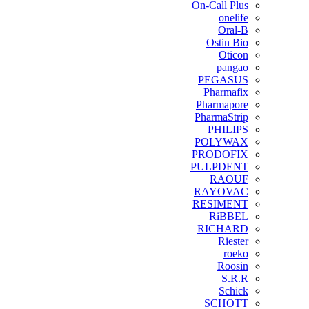
On-Call Plus
onelife
Oral-B
Ostin Bio
Oticon
pangao
PEGASUS
Pharmafix
Pharmapore
PharmaStrip
PHILIPS
POLYWAX
PRODOFIX
PULPDENT
RAOUF
RAYOVAC
RESIMENT
RiBBEL
RICHARD
Riester
roeko
Roosin
S.R.R
Schick
SCHOTT