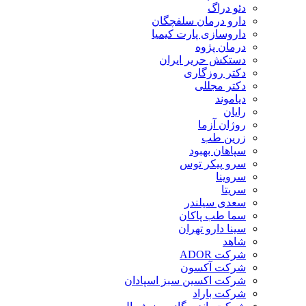
دئو دراگ
دارو درمان سلفچگان
داروسازی پارت کیمیا
درمان پژوه
دستکش حریر ایران
دکتر روزگاری
دکتر مجللی
دیاموند
رایان
روژان آزما
زرین طب
سپاهان بهبود
سرو پیکر توس
سروینا
سریتا
سعدی سیلندر
سما طب پاکان
سینا دارو تهران
شاهد
شرکت ADOR
شرکت آکسون
شرکت اکسین سبز اسپادان
شرکت باراد