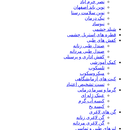
نصر خرم آباد
نوین باند اصفهان
نوین سلامت رستا
نیک درمان
نیوساد
شیلد چشمی
قطره های استریل چشمی
کفش های طبی
صندل طبی زنانه
صندل طبی مردانه
کفش اداری و پرسنلی
کمک آموزشی
تلسکوپ
میکروسکوپ
کیت های آزمایشگاهی
تست تشخیص اعتیاد
گرما و سرما درمانی
عینک ژله ای
کیسه آب گرم
کیسه یخ
گن های لاغری
گن لاغری زنانه
گن لاغری مردانه
لنزهای طبی و تماسی