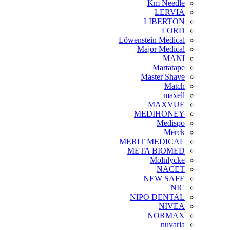
Km Needle
LERVIA
LIBERTON
LORD
Löwenstein Medical
Major Medical
MANI
Martatape
Master Shave
Match
maxell
MAXVUE
MEDIHONEY
Medispo
Merck
MERIT MEDICAL
META BIOMED
Molnlycke
NACET
NEW SAFE
NIC
NIPO DENTAL
NIVEA
NORMAX
nuvaria