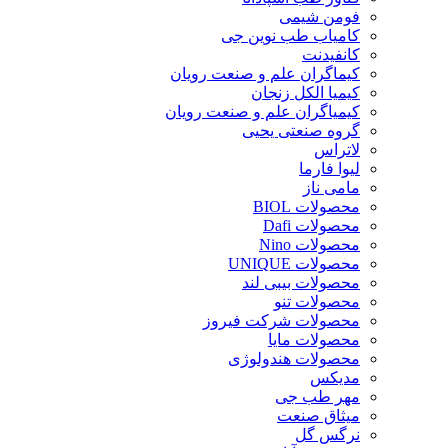
فومن شیمی
کامیاب طب نوین جی
کانفیدنت
کیماگران علم و صنعت رویان
کیمیا الکل زنجان
کیمیاگران علم و صنعت رویان
گروه صنعتی یحیی
لاتراس
لیوا فارما
مامی ناز
محصولات BIOL
محصولات Dafi
محصولات Nino
محصولات UNIQUE
محصولات بیبی لند
محصولات تنو
محصولات شرکت فیروز
محصولات مایا
محصولات هندولوژی
مدیکس
مهر طب جی
میثاق صنعت
نرگس گل