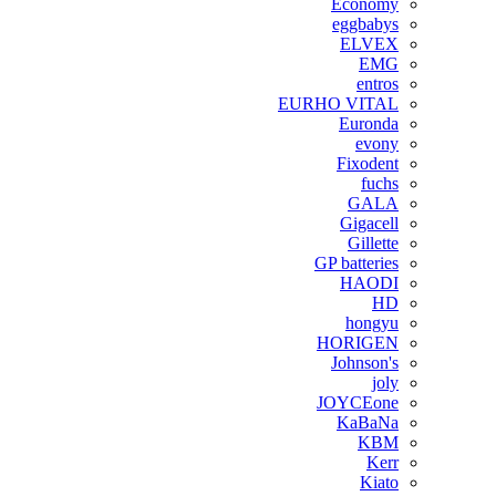
Economy
eggbabys
ELVEX
EMG
entros
EURHO VITAL
Euronda
evony
Fixodent
fuchs
GALA
Gigacell
Gillette
GP batteries
HAODI
HD
hongyu
HORIGEN
Johnson's
joly
JOYCEone
KaBaNa
KBM
Kerr
Kiato