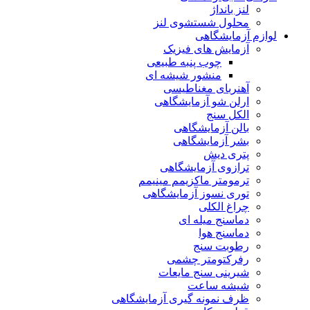
لنز بانداژ
محلول شستشوی لنز
لوازم آزمایشگاهی
آزمایش های فیزیک
چوب پنبه طبیعی
منشور شیشه ای
آهنربای مغناطیسی
ارلن شو آزمایشگاهی
الکل سنج
بالن آزمایشگاهی
بشر آزمایشگاهی
پتری دیش
ترازوی آزمایشگاهی
ترمومتر ماکزیمم مینیمم
توری نسوز آزمایشگاهی
چراغ الکلی
دماسنج میله ای
دماسنج هوا
رطوبت سنج
رفرکتومتر چشمی
شیرینی سنج مایعات
شیشه ساعت
ظرف نمونه گیری آزمایشگاهی