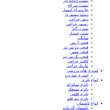
پنست دندانه دار
پنست سرکج
جا پنبه ای استیل
دسته بیستوری
دیش جراحی
رسیور جراحی
سوزن گیر
سینی استیل
شانگیر
قیچی اریس
قیچی دو سر تیز
قیچی متس
قیچی یک سر تیز
کالیپر جراحی
ماژیک جراحی
اسپری های ورزشی
اسپری ضد درد
انواع باتری
باتری سکه ای
باتری سمعک
باتری قلمی
باتری نیم قلم
انواع پانسمان
پانسمان آلژینات