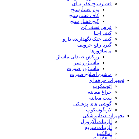
فشارسنج عقربه ای
پوار فشارسنج
کاف فشارسنج
گیج فشار سنج
قرص نصف کن
کیف احیا
کیف خنک نگهدارنده دارو
گیره رفع خروپف
ماساژورها
روکش صندلی ماساژ
ماساژور سر
ماساژور صورت
ماشین اصلاح صورت
تجهیزات حرفه ای
اتوسکوپ
چراغ معاینه
ست معاینه
گوشی های پزشکی
لارنگوسکوپ
تجهیزات دندانپزشکی
آلژینات آکروژل
آلژینات سریع
آمالکپ