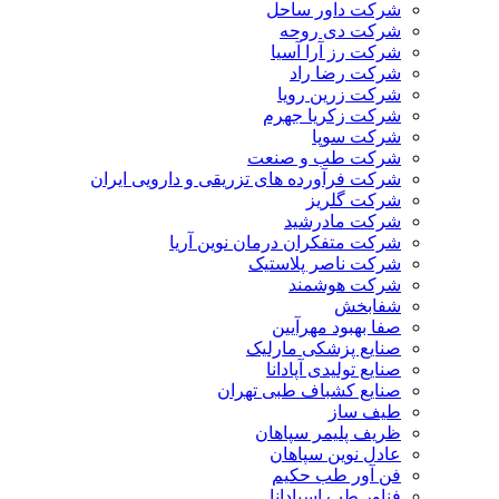
شرکت داور ساحل
شرکت دی روحه
شرکت رز آرا آسیا
شرکت رضا راد
شرکت زرین رویا
شرکت زکریا جهرم
شرکت سوپا
شرکت طب و صنعت
شرکت فرآورده های تزریقی و دارویی ایران
شرکت گلریز
شرکت مادرشید
شرکت متفکران درمان نوین آریا
شرکت ناصر پلاستیک
شرکت هوشمند
شفابخش
صفا بهبود مهرآیین
صنایع پزشکی مارلیک
صنایع تولیدی آپادانا
صنایع کشباف طبی تهران
طیف ساز
ظریف پلیمر سپاهان
عادل نوین سپاهان
فن آور طب حکیم
فناور طب اسپادانا