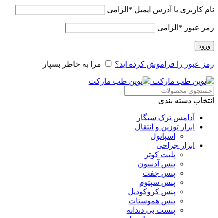
نام کاربری یا آدرس ایمیل
*
الزامی
رمز عبور
*
الزامی
ورود
رمز عبور را فراموش کرده اید؟
مرا به خاطر بسپار
انتخاب دسته بندی
آدامس ترک سیگار
ابزار توزین و انتقال
اسپاتول
ابزار جراحی
پلیت کوتر
پنس آدسون
پنس جفت
پنس سپتوم
پنس کروکودیل
پنس هموستات
پنست بی دندانه