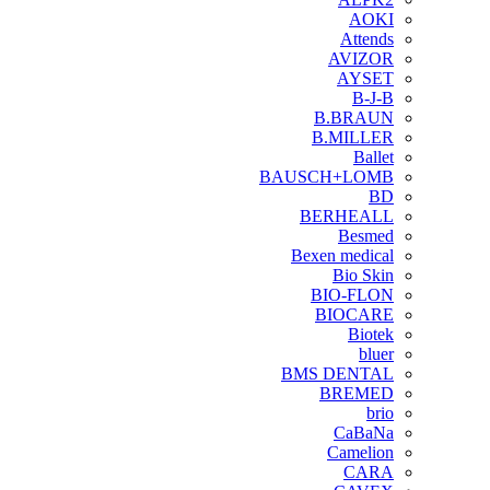
AOKI
Attends
AVIZOR
AYSET
B-J-B
B.BRAUN
B.MILLER
Ballet
BAUSCH+LOMB
BD
BERHEALL
Besmed
Bexen medical
Bio Skin
BIO-FLON
BIOCARE
Biotek
bluer
BMS DENTAL
BREMED
brio
CaBaNa
Camelion
CARA