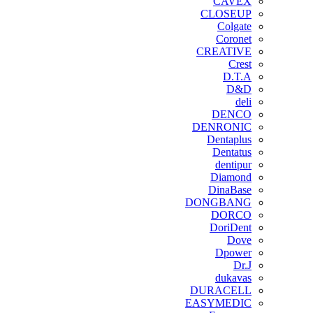
CAVEX
CLOSEUP
Colgate
Coronet
CREATIVE
Crest
D.T.A
D&D
deli
DENCO
DENRONIC
Dentaplus
Dentatus
dentipur
‌Diamond
DinaBase
DONGBANG
DORCO
DoriDent
Dove
Dpower
Dr.J
dukavas
DURACELL
EASYMEDIC