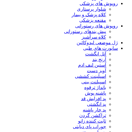
روپوش های پزشکی
شلوار پرستاری
کلاه پزشک و بیمار
مقنعه پزشکی
روپوش های رستورانی
پیش بندهای رستورانی
کلاه سرآشپز
ژل موضعی لیدوکائین
ساپورت های طبی
آتل انگشت
آرنج بند
آستین لنف ادم
آویز دست
اسپلینت کششی
اسپیلنت بینی
بانداژ ترقوه
پاشنه پوش
پد افزایش قد
پد انگشتی
پد خار پاشنه
تراکشن گردن
ثابت کننده زانو
جوراب پای دیابتی