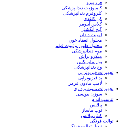
فرز پیزو
کامپوزیت دندانپزشکی
کلروفرم دندانپزشکی
کن کاغذی
گلاس آینومر
گیج انگشتی
لمینت دندان
محلول انعقاد خون
محلول ظهور و ثبوت فیلم
موم دندانپزشکی
میکرو براش
نوار ماتریکس
وج دندانپزشکی
تجهیزات فیزیوتراپی
پد فیزیوتراپی
لامپ مادون قرمز
تجهیزات نمونه برداری
سوزن بیوپسی
تناسب اندام
پیلاتس
توپ ماساژ
کش پیلاتس
توالت فرنگی
تبدیل توالت فرنگی