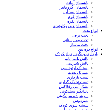
پانسمان آماده
پانسمان اگزوفایبر
پانسمان ضد آب
پانسمان فوم
پانسمان نقره
پانسمان هیدروکلوئیدی
انواع تخت
تخت برقی
تخت بیمارستانی
تخت ماساژ
انواع ذره بین
بارداری و نگهداری از کودک
بالش تامی تایم
بالش شیردهی
پستانک ارتودنسی
پستانک تغذیه
تست بارداری
تست تخمک گذاری
تشک آنتی رفلاکس
دندانگیر سیلیکونی
سرشیشه سیلیکونی
شیردوش
شیشه شوی کودک
شیشه شیر نوزاد