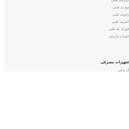
گردنبند طبی
مچ بند طبی
زانوبند طبی
کمربند طبی
قوزک بند طبی
جوراب واریس
تجهیزات مصرفی
آنژیوکت
انواع سرنگ
دستکش ها
انواع چسب ها
انواع سوند
روپوش های پزشکی