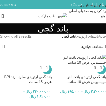
فروشگاه
ورود / ثبت نام
رد کردن به ناوبری
مشاوره و پشتیبانی آنلاین در ایتا و روبیکا با شماره: 09358254705
رد کردن به محتوای اصلی
منو
باند گچی
خانه
/
باندهای ارتوپدی
/
باند گچی
Showing all 3 results
مشاهده فیلترها
-4%
-7%
باند گچی ارتوپدی بافت لنو
باند گچی ارتوپدی سلونا برند BPI
جیپسیوس عرض 10 سانت
عرض 15 سانت
۲,۳۰۰,۰۰۰
ریال
–
۱۹۵,۰۰۰
ریال
۲۴۰,۰۰۰,۰۰۰
ریال
–
۱,۹۲۰,۰۰۰
ریال