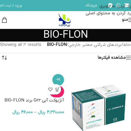
رد کردن به ناوبری
فروشگاه
ورود / ثبت نام
مشاوره و پشتیبانی آنلاین در ایتا و روبیکا با شماره: 09358254705
رد کردن به محتوای اصلی
منو
BIO-FLON
خانه
/
برندهای شرکتی معتبر خارجی
/
BIO-FLON
Showing all 3 results
مشاهده فیلترها
-8%
ناموجو
د
آنژیوکت آبی G22 برند BIO-FLON
۴,۳۲۰,۰۰۰
ریال
–
۴۶,۰۰۰
ریال