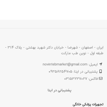
ایران - اصفهان - شهرضا - خیابان دکتر شهید بهشتی - پلاک 314 -
طبقه اول - نوین طب مارکت
ایمیل: novintebmarket@gmail.com
پشتیبانی در ایتا: 09358254705
فاکس: 03153237027
پشتیبانی در ایتا
تجهیزات پزشکی خانگی