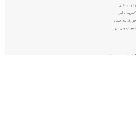
زانوبند طبی
کمربند طبی
قوزک بند طبی
جوراب واریس
تجهیزات مصرفی
آنژیوکت
انواع سرنگ
دستکش ها
انواع چسب ها
انواع سوند
روپوش های پزشکی