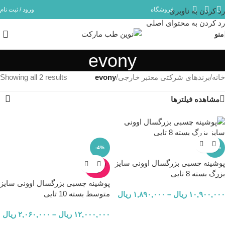
فروشگاه
ورود / ثبت نام
رد کردن به ناوبری
مشاوره و پشتیبانی آنلاین در ایتا و روبیکا با شماره: 09358254705
رد کردن به محتوای اصلی
منو
evony
خانه
/
برندهای شرکتی معتبر خارجی
/
evony
Showing all 2 results
مشاهده فیلترها
-4%
-16%
پوشینه چسبی بزرگسال اوونی سایز
ناموجو
د
بزرگ بسته 8 تایی
پوشینه چسبی بزرگسال اوونی سایز
متوسط بسته 10 تایی
۱۰,۹۰۰,۰۰۰
ریال
–
۱,۸۹۰,۰۰۰
ریال
۱۲,۰۰۰,۰۰۰
ریال
–
۲,۰۶۰,۰۰۰
ریال