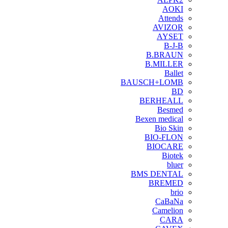
AOKI
Attends
AVIZOR
AYSET
B-J-B
B.BRAUN
B.MILLER
Ballet
BAUSCH+LOMB
BD
BERHEALL
Besmed
Bexen medical
Bio Skin
BIO-FLON
BIOCARE
Biotek
bluer
BMS DENTAL
BREMED
brio
CaBaNa
Camelion
CARA