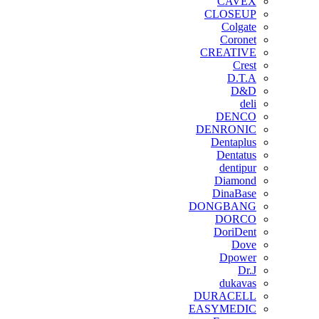
CAVEX
CLOSEUP
Colgate
Coronet
CREATIVE
Crest
D.T.A
D&D
deli
DENCO
DENRONIC
Dentaplus
Dentatus
dentipur
‌Diamond
DinaBase
DONGBANG
DORCO
DoriDent
Dove
Dpower
Dr.J
dukavas
DURACELL
EASYMEDIC