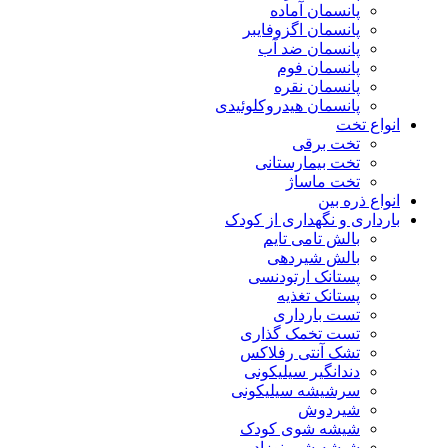
پانسمان آماده
پانسمان اگزوفایبر
پانسمان ضد آب
پانسمان فوم
پانسمان نقره
پانسمان هیدروکلوئیدی
انواع تخت
تخت برقی
تخت بیمارستانی
تخت ماساژ
انواع ذره بین
بارداری و نگهداری از کودک
بالش تامی تایم
بالش شیردهی
پستانک ارتودنسی
پستانک تغذیه
تست بارداری
تست تخمک گذاری
تشک آنتی رفلاکس
دندانگیر سیلیکونی
سرشیشه سیلیکونی
شیردوش
شیشه شوی کودک
شیشه شیر نوزاد