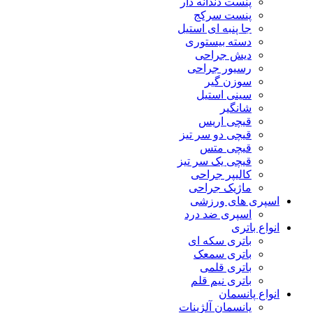
پنست دندانه دار
پنست سرکج
جا پنبه ای استیل
دسته بیستوری
دیش جراحی
رسیور جراحی
سوزن گیر
سینی استیل
شانگیر
قیچی اریس
قیچی دو سر تیز
قیچی متس
قیچی یک سر تیز
کالیپر جراحی
ماژیک جراحی
اسپری های ورزشی
اسپری ضد درد
انواع باتری
باتری سکه ای
باتری سمعک
باتری قلمی
باتری نیم قلم
انواع پانسمان
پانسمان آلژینات