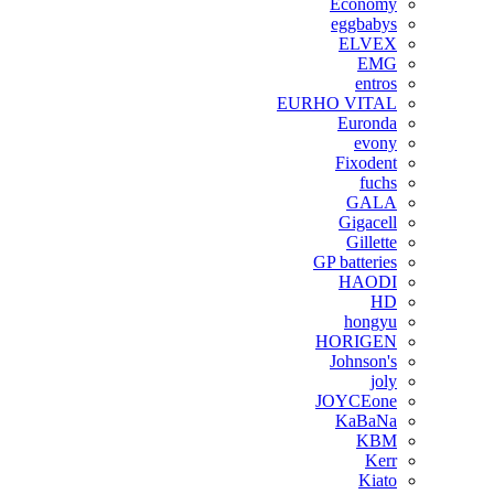
Economy
eggbabys
ELVEX
EMG
entros
EURHO VITAL
Euronda
evony
Fixodent
fuchs
GALA
Gigacell
Gillette
GP batteries
HAODI
HD
hongyu
HORIGEN
Johnson's
joly
JOYCEone
KaBaNa
KBM
Kerr
Kiato