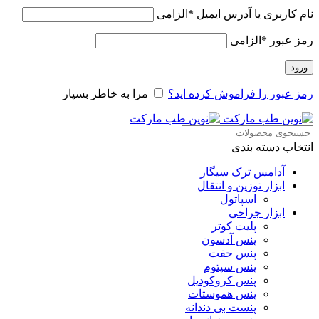
نام کاربری یا آدرس ایمیل
*
الزامی
رمز عبور
*
الزامی
ورود
رمز عبور را فراموش کرده اید؟
مرا به خاطر بسپار
انتخاب دسته بندی
آدامس ترک سیگار
ابزار توزین و انتقال
اسپاتول
ابزار جراحی
پلیت کوتر
پنس آدسون
پنس جفت
پنس سپتوم
پنس کروکودیل
پنس هموستات
پنست بی دندانه