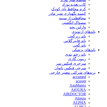
کاپ تغذیه نوزاد
کرم محافظ پای کودک
کیسه نگهداری شیر مادر
محافظت از سینه
مسواک انگشتی
وازلین بچه
باندهای ارتوپدی
باند زیرگچی
باند فایبرگلاس
باند گچی
باندهای پزشکی
باند زخم بندی
ریبون گازی
سرجری فیکس سر
سرجی فیکس بانوان
برندهای شرکتی معتبر خارجی
accumed
acusjet
AgaMatrix
AiQURA
AIRDOCTOR
Alonzo
ALPHA
ALPK2