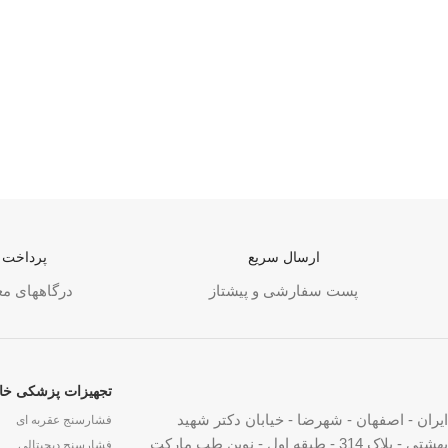
ارسال سریع
پرداخت آ
پست سفارشی و پیشتاز
درگاههای معت
تجهیزات پزشکی خا
ایران - اصفهان - شهرضا - خیابان دکتر شهید
فشارسنج عقربه ای
بهشتی - پلاک 314 - طبقه اول - نوین طب مارکت
فشارسنج دیجیتالی