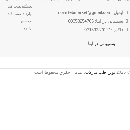
دستگاه تست قند
ایمیل: novintebmarket@gmail.com
نوارهای تست قند
پشتیبانی در ایتا: 09358254705
تب سنج
ترازوها
فاکس: 03153237027
پشتیبانی در ایتا
.
© 2025
نوین طب مارکت
. تمامی حقوق محفوظ است