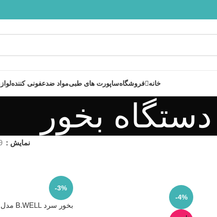
 پشتیبانی آنلاین در ایتا و روبیکا با شماره: 09358254705
خانه
فروشگاه
ساپورت های طبی
مواد ضدعفونی کننده
لواز
دستگاه بخور
نمایش
9
-3%
-4%
بخور سرد B.WELL مدل PRO-10