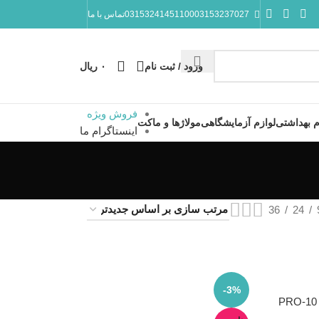
10003153237027
03153241451
تماس با ما
ورود / ثبت نام
۰
ریال
فروش ویژه
م بهداشتی
لوازم آزمایشگاهی
مولاژها و ماکت
اینستاگرام ما
36
24
-3%