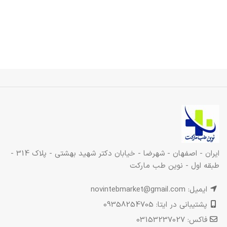
ایران - اصفهان - شهرضا - خیابان دکتر شهید بهشتی - پلاک 314 -
طبقه اول - نوین طب مارکت
ایمیل: novintebmarket@gmail.com
پشتیبانی در ایتا: 09358254705
فاکس: 03153237027