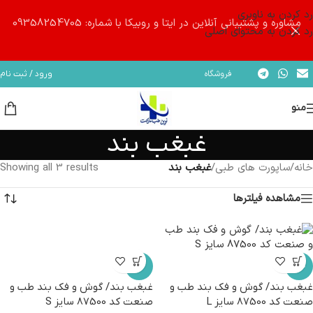
رد کردن به ناوبری
مشاوره و پشتیبانی آنلاین در ایتا و روبیکا با شماره: 09358254705
رد کردن به محتوای اصلی
فروشگاه
ورود / ثبت نام
منو
غبغب بند
خانه
/
ساپورت های طبی
/
غبغب بند
Showing all 3 results
مشاهده فیلترها
-8%
-14%
غبغب بند/ گوش و فک بند طب و
غبغب بند/ گوش و فک بند طب و
صنعت کد 87500 سایز L
صنعت کد 87500 سایز S