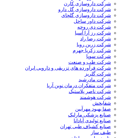
شرکت داروسازی کارن
شرکت داروسازی گل دارو
شرکت داروسازی گلچای
شرکت داور ساحل
شرکت دی روحه
شرکت رز آرا آسیا
شرکت رضا راد
شرکت زرین رویا
شرکت زکریا جهرم
شرکت سوپا
شرکت طب و صنعت
شرکت فرآورده های تزریقی و دارویی ایران
شرکت گلریز
شرکت مادرشید
شرکت متفکران درمان نوین آریا
شرکت ناصر پلاستیک
شرکت هوشمند
شفابخش
صفا بهبود مهرآیین
صنایع پزشکی مارلیک
صنایع تولیدی آپادانا
صنایع کشباف طبی تهران
طیف ساز