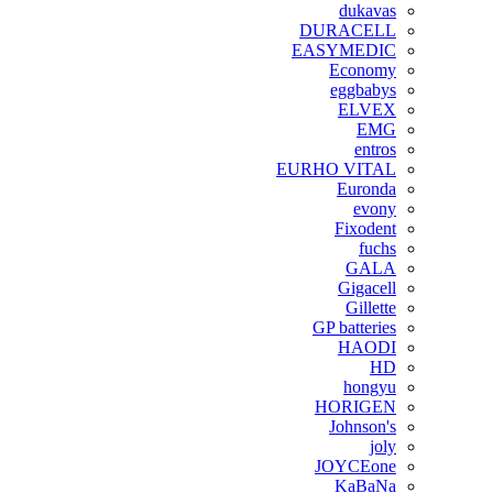
dukavas
DURACELL
EASYMEDIC
Economy
eggbabys
ELVEX
EMG
entros
EURHO VITAL
Euronda
evony
Fixodent
fuchs
GALA
Gigacell
Gillette
GP batteries
HAODI
HD
hongyu
HORIGEN
Johnson's
joly
JOYCEone
KaBaNa