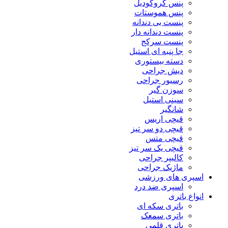
پنس کروکودیل
پنس هموستات
پنست بی دندانه
پنست دندانه دار
پنست سرکج
جا پنبه ای استیل
دسته بیستوری
دیش جراحی
رسیور جراحی
سوزن گیر
سینی استیل
شانگیر
قیچی اریس
قیچی دو سر تیز
قیچی متس
قیچی یک سر تیز
کالیپر جراحی
ماژیک جراحی
اسپری های ورزشی
اسپری ضد درد
انواع باتری
باتری سکه ای
باتری سمعک
باتری قلمی