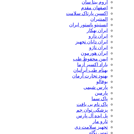
اروم بیتا سان
اصفهان مقدم
اکسین پارتاک سلامت
المنتیران
انستیتو پاستور ایران
ایران بهکار
ایران دارو
ایران دایان تجهیز
ایران ناژو
ایران هورمون
ایمن محفوظ طب
باراد اکسیر آزما
بهنام طب ایرانیان
بهنود تجارت آرمان
بوفالو
پارس شیمی
پارمین
پاک سما
پاک نام بی بافت
پزشکی توان جم
پل ایده آل پارس
تارو مار
تجهیز سلامت دی
توس نگاه