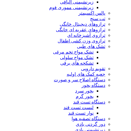
زیرنشیمنی الیافی
زیرنشیمنی مموری فوم
پالس اکسیمتر
تب سنج
ترازوهای دیجیتال خانگی
ترازوهای عقربه ای خانگی
ترازوی آشپزخانه ای
ترازوی وزن کشی اطفال
تشک های طبی
تشک مواج تخم مرغی
تشک مواج سلولی
تشکچه های برقی
تقویم دارویی
جعبه کمک های اولیه
دستگاه اصلاح سر و صورت
دستگاه بخور
بخور سرد
بخور گرم
دستگاه تست قند
لنست تست قند
نوار تست قند
دستگاه تصفیه هوا
دور گردنی بادی
زیرنشیمنی بادی