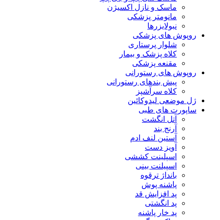
ماسک و نازل اکسیژن
مانومتر پزشکی
نبولایزرها
روپوش های پزشکی
شلوار پرستاری
کلاه پزشک و بیمار
مقنعه پزشکی
روپوش های رستورانی
پیش بندهای رستورانی
کلاه سرآشپز
ژل موضعی لیدوکائین
ساپورت های طبی
آتل انگشت
آرنج بند
آستین لنف ادم
آویز دست
اسپلینت کششی
اسپیلنت بینی
بانداژ ترقوه
پاشنه پوش
پد افزایش قد
پد انگشتی
پد خار پاشنه