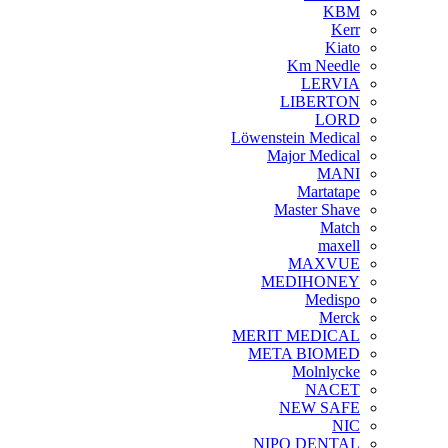
KBM
Kerr
Kiato
Km Needle
LERVIA
LIBERTON
LORD
Löwenstein Medical
Major Medical
MANI
Martatape
Master Shave
Match
maxell
MAXVUE
MEDIHONEY
Medispo
Merck
MERIT MEDICAL
META BIOMED
Molnlycke
NACET
NEW SAFE
NIC
NIPO DENTAL