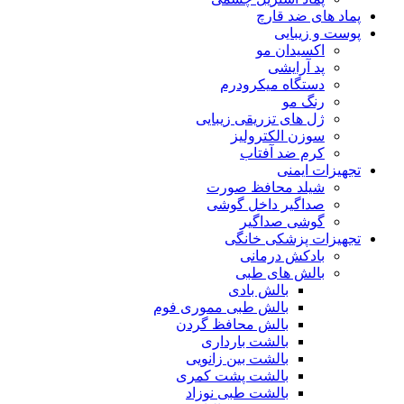
پماد های ضد قارچ
پوست و زیبایی
اکسیدان مو
پد آرایشی
دستگاه میکرودرم
رنگ مو
ژل های تزریقی زیبایی
سوزن الکترولیز
کرم ضد آفتاب
تجهیزات ایمنی
شیلد محافظ صورت
صداگیر داخل گوشی
گوشی صداگیر
تجهیزات پزشکی خانگی
بادکش درمانی
بالش های طبی
بالش بادی
بالش طبی مموری فوم
بالش محافظ گردن
بالشت بارداری
بالشت بین زانویی
بالشت پشت کمری
بالشت طبی نوزاد