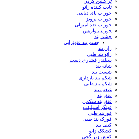
تراکشن گردن
ثابت کننده زانو
جوراب پای دیابتی
جوراب پروتز
جوراب ضد آمبولی
جوراب واریس
چشم بند
چشم بند فتوتراپی
ران بند
زانو بند طبی
سیلندر فشاری دست
شانه بند
شست بند
شکم بند بارداری
شکم بند طبی
غبغب بند
فتق بند
فتق بند شکمی
فینگر اسپلینت
قوزبند طبی
قوزک بند طبی
کتف بند
کشکک زانو
کفش زیر گچی