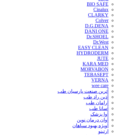
BIO SAFE
Cinalux
CLARKY
Colver
D.G.DENA
DANI ONE
Dr.SHOEL
Dr.West
EASY CLEAN
HYDRODERM
JUTE
KARA MED
MORVABON
TEBASEPT
VERNA
wee care
آترین صنعت پارسیان طب
آذین راد طب
آرامان طب
آسانا طب
آوا پزشک
آوان درمان نوین
آویژه بهبود سپاهان
ارتینو