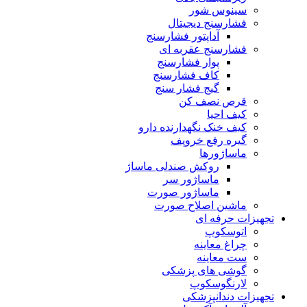
سینوس شور
فشارسنج دیجیتال
آداپتور فشارسنج
فشارسنج عقربه ای
پوار فشارسنج
کاف فشارسنج
گیج فشار سنج
قرص نصف کن
کیف احیا
کیف خنک نگهدارنده دارو
گیره رفع خروپف
ماساژورها
روکش صندلی ماساژ
ماساژور سر
ماساژور صورت
ماشین اصلاح صورت
تجهیزات حرفه ای
اتوسکوپ
چراغ معاینه
ست معاینه
گوشی های پزشکی
لارنگوسکوپ
تجهیزات دندانپزشکی