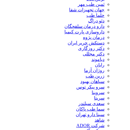
ثمین طب مهر
جهان تجهیزات شفا
حلما طب
دئو دراگ
دارو درمان سلفچگان
داروسازی پارت کیمیا
درمان پژوه
دستکش حریر ایران
دکتر روزگاری
دکتر مجللی
دیاموند
رایان
روژان آزما
زرین طب
سپاهان بهبود
سرو پیکر توس
سروینا
سریتا
سعدی سیلندر
سما طب پاکان
سینا دارو تهران
شاهد
شرکت ADOR