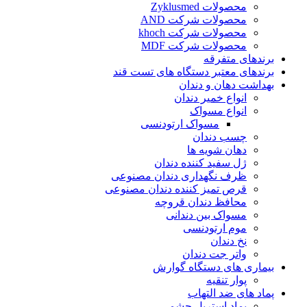
محصولات Zyklusmed
محصولات شرکت AND
محصولات شرکت khoch
محصولات شرکت MDF
برندهای متفرقه
برندهای معتبر دستگاه های تست قند
بهداشت دهان و دندان
انواع خمیر دندان
انواع مسواک
مسواک ارتودنسی
چسب دندان
دهان شویه ها
ژل سفید کننده دندان
ظرف نگهداری دندان مصنوعی
قرص تمیز کننده دندان مصنوعی
محافظ دندان قروچه
مسواک بین دندانی
موم ارتودنسی
نخ دندان
واتر جت دندان
بیماری های دستگاه گوارش
پوار تنقیه
پماد های ضد التهاب
پماد استریل چشمی