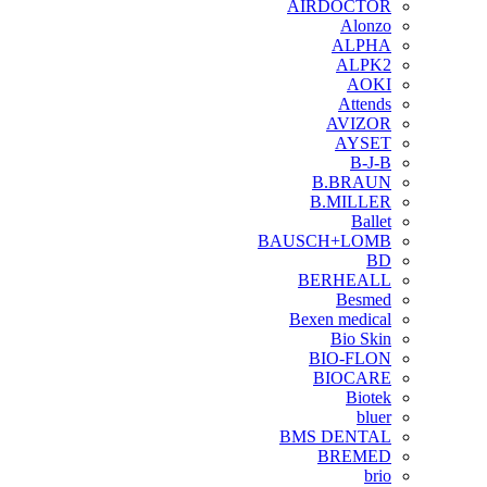
AIRDOCTOR
Alonzo
ALPHA
ALPK2
AOKI
Attends
AVIZOR
AYSET
B-J-B
B.BRAUN
B.MILLER
Ballet
BAUSCH+LOMB
BD
BERHEALL
Besmed
Bexen medical
Bio Skin
BIO-FLON
BIOCARE
Biotek
bluer
BMS DENTAL
BREMED
brio