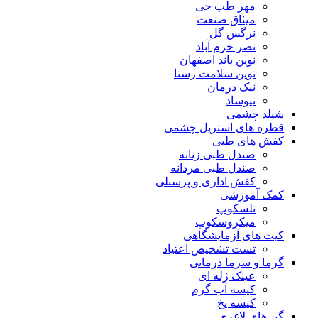
مهر طب جی
میثاق صنعت
نرگس گل
نصر خرم آباد
نوین باند اصفهان
نوین سلامت رستا
نیک درمان
نیوساد
شیلد چشمی
قطره های استریل چشمی
کفش های طبی
صندل طبی زنانه
صندل طبی مردانه
کفش اداری و پرسنلی
کمک آموزشی
تلسکوپ
میکروسکوپ
کیت های آزمایشگاهی
تست تشخیص اعتیاد
گرما و سرما درمانی
عینک ژله ای
کیسه آب گرم
کیسه یخ
گن های لاغری