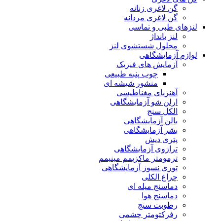
گن لاغری زنانه
گن لاغری مردانه
لنزهای طبی و تماسی
لنز بانداژ
محلول شستشوی لنز
لوازم آزمایشگاهی
آزمایش های فیزیک
چوب پنبه طبیعی
منشور شیشه ای
آهنربای مغناطیسی
ارلن شو آزمایشگاهی
الکل سنج
بالن آزمایشگاهی
بشر آزمایشگاهی
پتری دیش
ترازوی آزمایشگاهی
ترمومتر ماکزیمم مینیمم
توری نسوز آزمایشگاهی
چراغ الکلی
دماسنج میله ای
دماسنج هوا
رطوبت سنج
رفرکتومتر چشمی