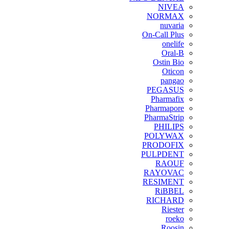
NIVEA
NORMAX
nuvaria
On-Call Plus
onelife
Oral-B
Ostin Bio
Oticon
pangao
PEGASUS
Pharmafix
Pharmapore
PharmaStrip
PHILIPS
POLYWAX
PRODOFIX
PULPDENT
RAOUF
RAYOVAC
RESIMENT
RiBBEL
RICHARD
Riester
roeko
Roosin