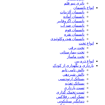
باتری نیم قلم
انواع پانسمان
پانسمان آلژینات
پانسمان آماده
پانسمان اگزوفایبر
پانسمان ضد آب
پانسمان فوم
پانسمان نقره
پانسمان هیدروکلوئیدی
انواع تخت
تخت برقی
تخت بیمارستانی
تخت ماساژ
انواع ذره بین
بارداری و نگهداری از کودک
بالش تامی تایم
بالش شیردهی
پستانک ارتودنسی
پستانک تغذیه
تست بارداری
تست تخمک گذاری
تشک آنتی رفلاکس
دندانگیر سیلیکونی