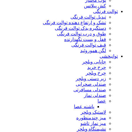
توپ ماساژ
کش پیلاتس
توالت فرنگی
تبدیل توالت فرنگی
تشک و ارتفاع دهنده توالت فرنگی
دستگیره یدک توالت فرنگی
طوق و درب توالت فرنگی
قفل و بست نگهدارنده
قیف توالت فرنگی
لگن هموروئید
توانبخشی
جاپایی ویلچر
چرخ خرید
چرخ ویلچر
زیر دستی ویلچر
صندلی صحرایی
صندلی مسافرتی
صندلی نماز
عصا
پاشنه عصا
لاستیک ویلچر
میز چندمنظوره
میز نماز تاشو
نشیمنگاه ویلچر