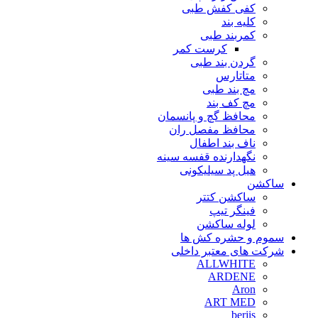
کفی کفش طبی
کلیه بند
کمربند طبی
کرست کمر
گردن بند طبی
متاتارس
مچ بند طبی
مچ کف بند
محافظ گچ و پانسمان
محافظ مفصل ران
ناف بند اطفال
نگهدارنده قفسه سینه
هیل پد سیلیکونی
ساکشن
ساکشن کتتر
فینگر تیپ
لوله ساکشن
سموم و حشره کش ها
شرکت های معتبر داخلی
ALLWHITE
ARDENE
Aron
ART MED
berjis