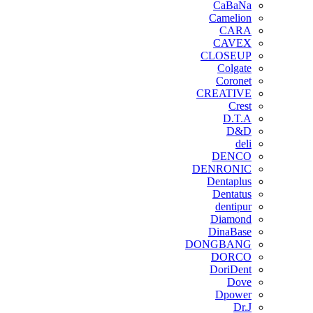
CaBaNa
Camelion
CARA
CAVEX
CLOSEUP
Colgate
Coronet
CREATIVE
Crest
D.T.A
D&D
deli
DENCO
DENRONIC
Dentaplus
Dentatus
dentipur
‌Diamond
DinaBase
DONGBANG
DORCO
DoriDent
Dove
Dpower
Dr.J