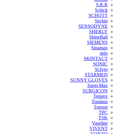
S.R.R
Schick
SCHOTT
Seçkin
SENSODYNE
SHERLY
ShineBall
SIEMENS
Sinamax
sirio
SKINTACT
SONIC
St.Ives
STARMED
SUNNY GLOVES
Surgi-Max
SURGICON
Temrex
Tondaus
Topson
TPC
TSK
Vaseline
VIVENT
VONZO