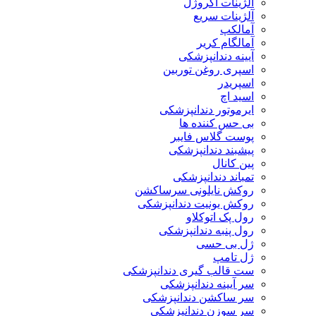
آلژینات آکروژل
آلژینات سریع
آمالکپ
آمالگام کریر
آیینه دندانپزشکی
اسپری روغن توربین
اسپریدر
اسید اچ
ایرموتور دندانپزشکی
بی حس کننده ها
پوست گلاس فایبر
پیشبند دندانپزشکی
پین کانال
تمباند دندانپزشکی
روکش نایلونی سرساکشن
روکش یونیت دندانپزشکی
رول پک اتوکلاو
رول پنبه دندانپزشکی
ژل بی حسی
ژل تامپ
ست قالب گیری دندانپزشکی
سر آیینه دندانپزشکی
سر ساکشن دندانپزشکی
سر سوزن دندانپزشکی