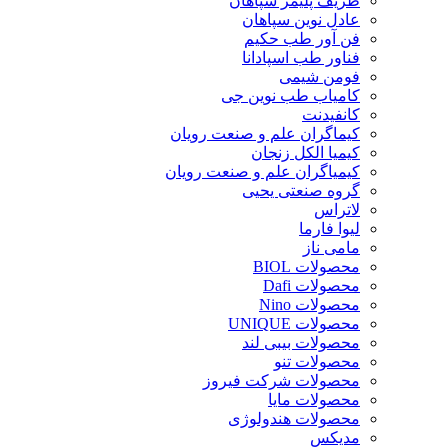
ظریف پلیمر سپاهان
عادل نوین سپاهان
فن آور طب حکیم
فناور طب اسپادانا
فومن شیمی
کامیاب طب نوین جی
کانفیدنت
کیماگران علم و صنعت رویان
کیمیا الکل زنجان
کیمیاگران علم و صنعت رویان
گروه صنعتی یحیی
لاتراس
لیوا فارما
مامی ناز
محصولات BIOL
محصولات Dafi
محصولات Nino
محصولات UNIQUE
محصولات بیبی لند
محصولات تنو
محصولات شرکت فیروز
محصولات مایا
محصولات هندولوژی
مدیکس