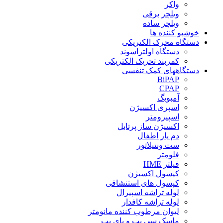
واکر
ویلچر برقی
ویلچر ساده
خوشبو کننده ها
دستگاه محرک الکتریکی
دستگاه اولتراسوند
کمربند تحریک الکتریکی
دستگاههای کمک تنفسی
BiPAP
CPAP
آمبوبگ
اسپری اکسیژن
اسپیرومتر
اکسیژن ساز پرتابل
دم یار اطفال
ست ونتیلاتور
فلومتر
فیلتر HME
کپسول اکسیژن
کپسول های استنشاقی
لوله تراشه اسپیرال
لوله تراشه کافدار
لیوان مرطوب کننده مانومتر
ماسک سی پپ و بای پپ