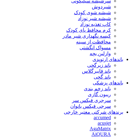
سرشیشه سیلیکونی
شیردوش
شیشه شوی کودک
شیشه شیر نوزاد
کاپ تغذیه نوزاد
کرم محافظ پای کودک
کیسه نگهداری شیر مادر
محافظت از سینه
مسواک انگشتی
وازلین بچه
باندهای ارتوپدی
باند زیرگچی
باند فایبرگلاس
باند گچی
باندهای پزشکی
باند زخم بندی
ریبون گازی
سرجری فیکس سر
سرجی فیکس بانوان
برندهای شرکتی معتبر خارجی
accumed
acusjet
AgaMatrix
AiQURA