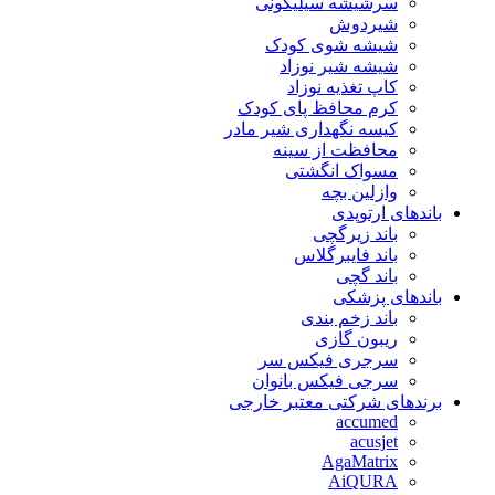
سرشیشه سیلیکونی
شیردوش
شیشه شوی کودک
شیشه شیر نوزاد
کاپ تغذیه نوزاد
کرم محافظ پای کودک
کیسه نگهداری شیر مادر
محافظت از سینه
مسواک انگشتی
وازلین بچه
باندهای ارتوپدی
باند زیرگچی
باند فایبرگلاس
باند گچی
باندهای پزشکی
باند زخم بندی
ریبون گازی
سرجری فیکس سر
سرجی فیکس بانوان
برندهای شرکتی معتبر خارجی
accumed
acusjet
AgaMatrix
AiQURA