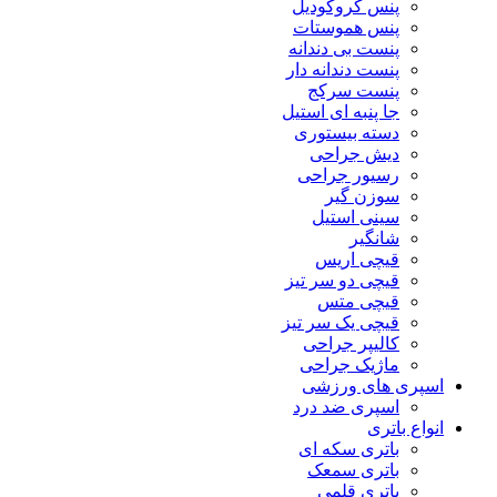
پنس کروکودیل
پنس هموستات
پنست بی دندانه
پنست دندانه دار
پنست سرکج
جا پنبه ای استیل
دسته بیستوری
دیش جراحی
رسیور جراحی
سوزن گیر
سینی استیل
شانگیر
قیچی اریس
قیچی دو سر تیز
قیچی متس
قیچی یک سر تیز
کالیپر جراحی
ماژیک جراحی
اسپری های ورزشی
اسپری ضد درد
انواع باتری
باتری سکه ای
باتری سمعک
باتری قلمی