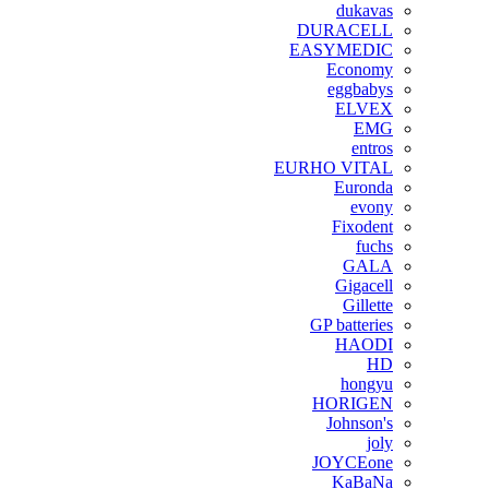
dukavas
DURACELL
EASYMEDIC
Economy
eggbabys
ELVEX
EMG
entros
EURHO VITAL
Euronda
evony
Fixodent
fuchs
GALA
Gigacell
Gillette
GP batteries
HAODI
HD
hongyu
HORIGEN
Johnson's
joly
JOYCEone
KaBaNa