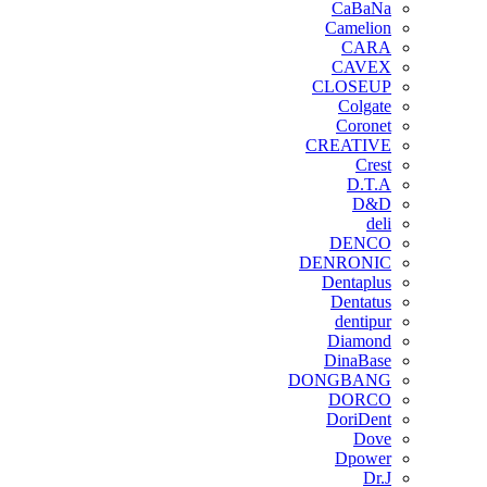
CaBaNa
Camelion
CARA
CAVEX
CLOSEUP
Colgate
Coronet
CREATIVE
Crest
D.T.A
D&D
deli
DENCO
DENRONIC
Dentaplus
Dentatus
dentipur
‌Diamond
DinaBase
DONGBANG
DORCO
DoriDent
Dove
Dpower
Dr.J