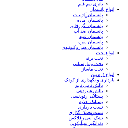
باتری نیم قلم
انواع پانسمان
پانسمان آلژینات
پانسمان آماده
پانسمان اگزوفایبر
پانسمان ضد آب
پانسمان فوم
پانسمان نقره
پانسمان هیدروکلوئیدی
انواع تخت
تخت برقی
تخت بیمارستانی
تخت ماساژ
انواع ذره بین
بارداری و نگهداری از کودک
بالش تامی تایم
بالش شیردهی
پستانک ارتودنسی
پستانک تغذیه
تست بارداری
تست تخمک گذاری
تشک آنتی رفلاکس
دندانگیر سیلیکونی