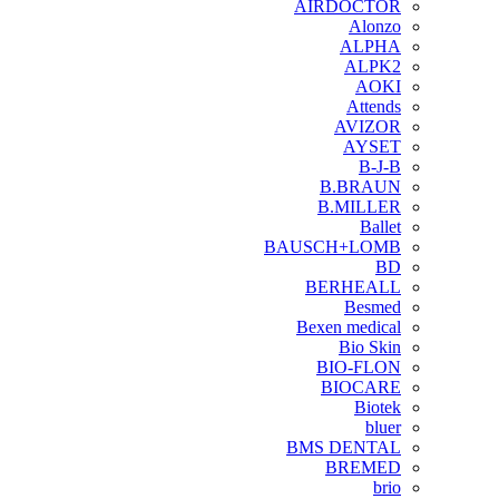
AIRDOCTOR
Alonzo
ALPHA
ALPK2
AOKI
Attends
AVIZOR
AYSET
B-J-B
B.BRAUN
B.MILLER
Ballet
BAUSCH+LOMB
BD
BERHEALL
Besmed
Bexen medical
Bio Skin
BIO-FLON
BIOCARE
Biotek
bluer
BMS DENTAL
BREMED
brio