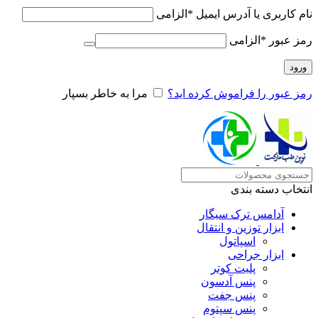
نام کاربری یا آدرس ایمیل
*
الزامی
رمز عبور
*
الزامی
ورود
رمز عبور را فراموش کرده اید؟
مرا به خاطر بسپار
انتخاب دسته بندی
آدامس ترک سیگار
ابزار توزین و انتقال
اسپاتول
ابزار جراحی
پلیت کوتر
پنس آدسون
پنس جفت
پنس سپتوم