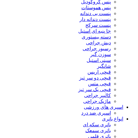
پنس کروکودیل
پنس هموستات
پنست بی دندانه
پنست دندانه دار
پنست سرکج
جا پنبه ای استیل
دسته بیستوری
دیش جراحی
رسیور جراحی
سوزن گیر
سینی استیل
شانگیر
قیچی اریس
قیچی دو سر تیز
قیچی متس
قیچی یک سر تیز
کالیپر جراحی
ماژیک جراحی
اسپری های ورزشی
اسپری ضد درد
انواع باتری
باتری سکه ای
باتری سمعک
باتری قلمی