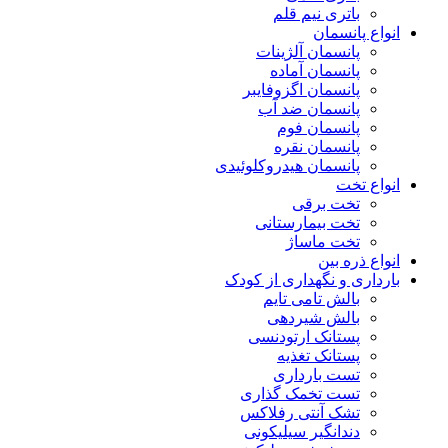
باتری نیم قلم
انواع پانسمان
پانسمان آلژینات
پانسمان آماده
پانسمان اگزوفایبر
پانسمان ضد آب
پانسمان فوم
پانسمان نقره
پانسمان هیدروکلوئیدی
انواع تخت
تخت برقی
تخت بیمارستانی
تخت ماساژ
انواع ذره بین
بارداری و نگهداری از کودک
بالش تامی تایم
بالش شیردهی
پستانک ارتودنسی
پستانک تغذیه
تست بارداری
تست تخمک گذاری
تشک آنتی رفلاکس
دندانگیر سیلیکونی