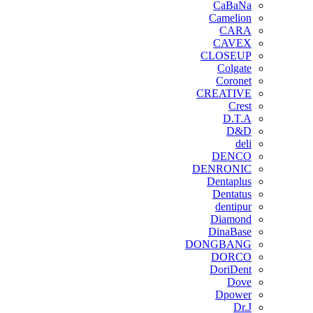
CaBaNa
Camelion
CARA
CAVEX
CLOSEUP
Colgate
Coronet
CREATIVE
Crest
D.T.A
D&D
deli
DENCO
DENRONIC
Dentaplus
Dentatus
dentipur
‌Diamond
DinaBase
DONGBANG
DORCO
DoriDent
Dove
Dpower
Dr.J