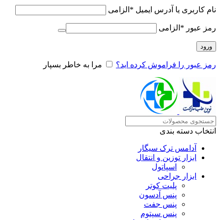
نام کاربری یا آدرس ایمیل
*
الزامی
رمز عبور
*
الزامی
ورود
رمز عبور را فراموش کرده اید؟
مرا به خاطر بسپار
انتخاب دسته بندی
آدامس ترک سیگار
ابزار توزین و انتقال
اسپاتول
ابزار جراحی
پلیت کوتر
پنس آدسون
پنس جفت
پنس سپتوم