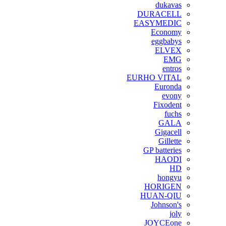
dukavas
DURACELL
EASYMEDIC
Economy
eggbabys
ELVEX
EMG
entros
EURHO VITAL
Euronda
evony
Fixodent
fuchs
GALA
Gigacell
Gillette
GP batteries
HAODI
HD
hongyu
HORIGEN
HUAN-QIU
Johnson's
joly
JOYCEone