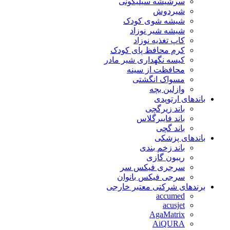
سرشیشه سیلیکونی
شیردوش
شیشه شوی کودک
شیشه شیر نوزاد
کاپ تغذیه نوزاد
کرم محافظ پای کودک
کیسه نگهداری شیر مادر
محافظت از سینه
مسواک انگشتی
وازلین بچه
باندهای ارتوپدی
باند زیرگچی
باند فایبرگلاس
باند گچی
باندهای پزشکی
باند زخم بندی
ریبون گازی
سرجری فیکس سر
سرجی فیکس بانوان
برندهای شرکتی معتبر خارجی
accumed
acusjet
AgaMatrix
AiQURA