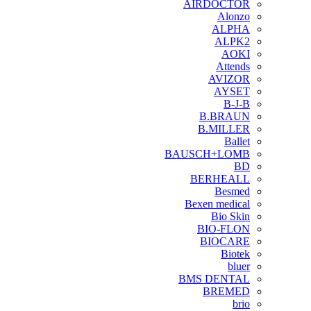
AIRDOCTOR
Alonzo
ALPHA
ALPK2
AOKI
Attends
AVIZOR
AYSET
B-J-B
B.BRAUN
B.MILLER
Ballet
BAUSCH+LOMB
BD
BERHEALL
Besmed
Bexen medical
Bio Skin
BIO-FLON
BIOCARE
Biotek
bluer
BMS DENTAL
BREMED
brio