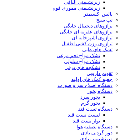
زیرنشیمنی الیافی
زیرنشیمنی مموری فوم
پالس اکسیمتر
تب سنج
ترازوهای دیجیتال خانگی
ترازوهای عقربه ای خانگی
ترازوی آشپزخانه ای
ترازوی وزن کشی اطفال
تشک های طبی
تشک مواج تخم مرغی
تشک مواج سلولی
تشکچه های برقی
تقویم دارویی
جعبه کمک های اولیه
دستگاه اصلاح سر و صورت
دستگاه بخور
بخور سرد
بخور گرم
دستگاه تست قند
لنست تست قند
نوار تست قند
دستگاه تصفیه هوا
دور گردنی بادی
زیرنشیمنی بادی