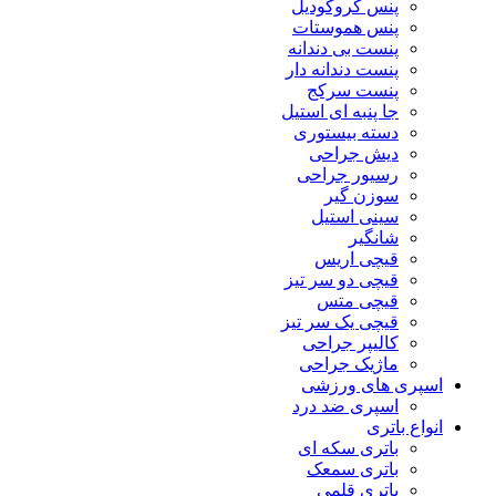
پنس کروکودیل
پنس هموستات
پنست بی دندانه
پنست دندانه دار
پنست سرکج
جا پنبه ای استیل
دسته بیستوری
دیش جراحی
رسیور جراحی
سوزن گیر
سینی استیل
شانگیر
قیچی اریس
قیچی دو سر تیز
قیچی متس
قیچی یک سر تیز
کالیپر جراحی
ماژیک جراحی
اسپری های ورزشی
اسپری ضد درد
انواع باتری
باتری سکه ای
باتری سمعک
باتری قلمی