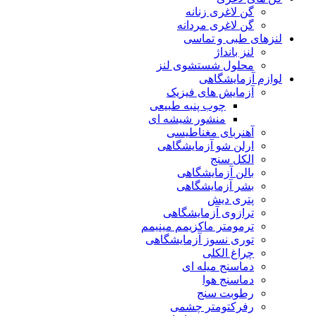
گن لاغری زنانه
گن لاغری مردانه
لنزهای طبی و تماسی
لنز بانداژ
محلول شستشوی لنز
لوازم آزمایشگاهی
آزمایش های فیزیک
چوب پنبه طبیعی
منشور شیشه ای
آهنربای مغناطیسی
ارلن شو آزمایشگاهی
الکل سنج
بالن آزمایشگاهی
بشر آزمایشگاهی
پتری دیش
ترازوی آزمایشگاهی
ترمومتر ماکزیمم مینیمم
توری نسوز آزمایشگاهی
چراغ الکلی
دماسنج میله ای
دماسنج هوا
رطوبت سنج
رفرکتومتر چشمی