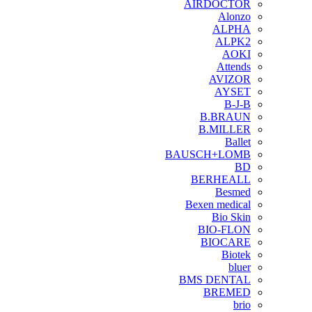
AIRDOCTOR
Alonzo
ALPHA
ALPK2
AOKI
Attends
AVIZOR
AYSET
B-J-B
B.BRAUN
B.MILLER
Ballet
BAUSCH+LOMB
BD
BERHEALL
Besmed
Bexen medical
Bio Skin
BIO-FLON
BIOCARE
Biotek
bluer
BMS DENTAL
BREMED
brio