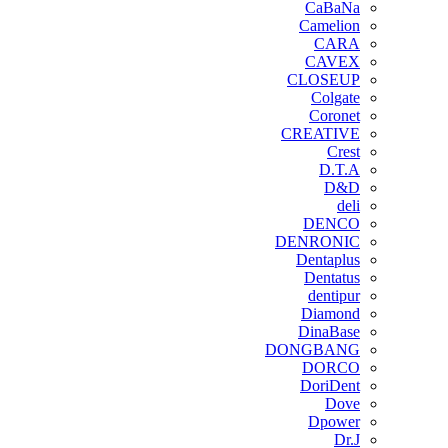
CaBaNa
Camelion
CARA
CAVEX
CLOSEUP
Colgate
Coronet
CREATIVE
Crest
D.T.A
D&D
deli
DENCO
DENRONIC
Dentaplus
Dentatus
dentipur
‌Diamond
DinaBase
DONGBANG
DORCO
DoriDent
Dove
Dpower
Dr.J