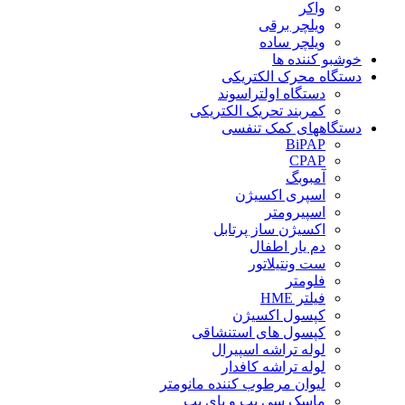
واکر
ویلچر برقی
ویلچر ساده
خوشبو کننده ها
دستگاه محرک الکتریکی
دستگاه اولتراسوند
کمربند تحریک الکتریکی
دستگاههای کمک تنفسی
BiPAP
CPAP
آمبوبگ
اسپری اکسیژن
اسپیرومتر
اکسیژن ساز پرتابل
دم یار اطفال
ست ونتیلاتور
فلومتر
فیلتر HME
کپسول اکسیژن
کپسول های استنشاقی
لوله تراشه اسپیرال
لوله تراشه کافدار
لیوان مرطوب کننده مانومتر
ماسک سی پپ و بای پپ