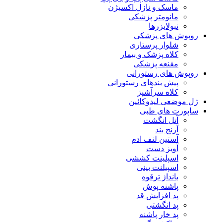
ماسک و نازل اکسیژن
مانومتر پزشکی
نبولایزرها
روپوش های پزشکی
شلوار پرستاری
کلاه پزشک و بیمار
مقنعه پزشکی
روپوش های رستورانی
پیش بندهای رستورانی
کلاه سرآشپز
ژل موضعی لیدوکائین
ساپورت های طبی
آتل انگشت
آرنج بند
آستین لنف ادم
آویز دست
اسپلینت کششی
اسپیلنت بینی
بانداژ ترقوه
پاشنه پوش
پد افزایش قد
پد انگشتی
پد خار پاشنه