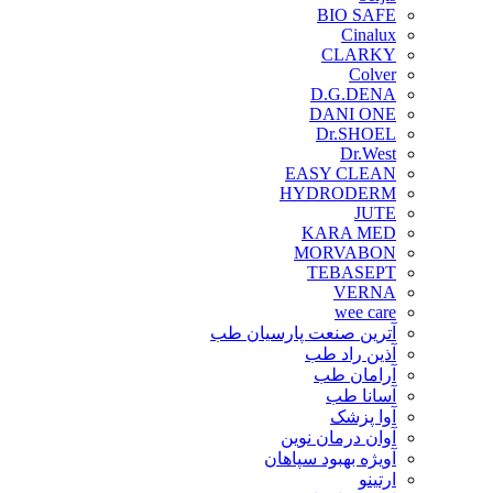
BIO SAFE
Cinalux
CLARKY
Colver
D.G.DENA
DANI ONE
Dr.SHOEL
Dr.West
EASY CLEAN
HYDRODERM
JUTE
KARA MED
MORVABON
TEBASEPT
VERNA
wee care
آترین صنعت پارسیان طب
آذین راد طب
آرامان طب
آسانا طب
آوا پزشک
آوان درمان نوین
آویژه بهبود سپاهان
ارتینو