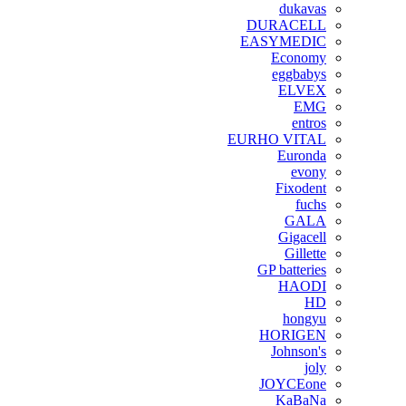
dukavas
DURACELL
EASYMEDIC
Economy
eggbabys
ELVEX
EMG
entros
EURHO VITAL
Euronda
evony
Fixodent
fuchs
GALA
Gigacell
Gillette
GP batteries
HAODI
HD
hongyu
HORIGEN
Johnson's
joly
JOYCEone
KaBaNa