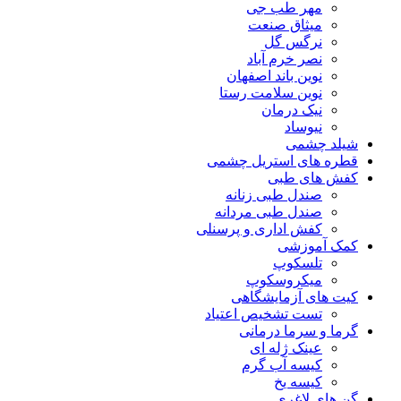
مهر طب جی
میثاق صنعت
نرگس گل
نصر خرم آباد
نوین باند اصفهان
نوین سلامت رستا
نیک درمان
نیوساد
شیلد چشمی
قطره های استریل چشمی
کفش های طبی
صندل طبی زنانه
صندل طبی مردانه
کفش اداری و پرسنلی
کمک آموزشی
تلسکوپ
میکروسکوپ
کیت های آزمایشگاهی
تست تشخیص اعتیاد
گرما و سرما درمانی
عینک ژله ای
کیسه آب گرم
کیسه یخ
گن های لاغری