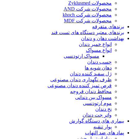
محصولات Zyklusmed
محصولات شرکت AND
محصولات شرکت khoch
محصولات شرکت MDF
برندهای متفرقه
برندهای معتبر دستگاه های تست قند
بهداشت دهان و دندان
انواع خمیر دندان
انواع مسواک
مسواک ارتودنسی
چسب دندان
دهان شویه ها
ژل سفید کننده دندان
ظرف نگهداری دندان مصنوعی
قرص تمیز کننده دندان مصنوعی
محافظ دندان قروچه
مسواک بین دندانی
موم ارتودنسی
نخ دندان
واتر جت دندان
بیماری های دستگاه گوارش
پوار تنقیه
پماد های ضد التهاب
پماد استریل چشمی