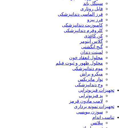
سینگل باند
فایل روتاری
فرز الماسی دندانپزشکی
فرز پیزو
کامپوزیت دندانپزشکی
کلروفرم دندانپزشکی
کن کاغذی
گلاس آینومر
گیج انگشتی
لمینت دندان
محلول انعقاد خون
محلول ظهور و ثبوت فیلم
موم دندانپزشکی
میکرو براش
نوار ماتریکس
وج دندانپزشکی
تجهیزات فیزیوتراپی
پد فیزیوتراپی
لامپ مادون قرمز
تجهیزات نمونه برداری
سوزن بیوپسی
تناسب اندام
پیلاتس