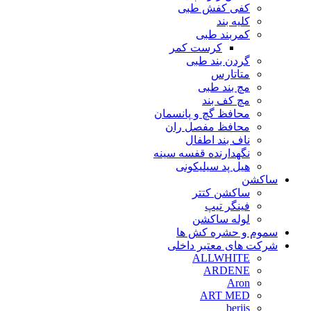
کفی کفش طبی
کلیه بند
کمربند طبی
کرست کمر
گردن بند طبی
متاتارس
مچ بند طبی
مچ کف بند
محافظ گچ و پانسمان
محافظ مفصل ران
ناف بند اطفال
نگهدارنده قفسه سینه
هیل پد سیلیکونی
ساکشن
ساکشن کتتر
فینگر تیپ
لوله ساکشن
سموم و حشره کش ها
شرکت های معتبر داخلی
ALLWHITE
ARDENE
Aron
ART MED
berjis