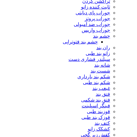
تراکشن گردن
ثابت کننده زانو
جوراب پای دیابتی
جوراب پروتز
جوراب ضد آمبولی
جوراب واریس
چشم بند
چشم بند فتوتراپی
ران بند
زانو بند طبی
سیلندر فشاری دست
شانه بند
شست بند
شکم بند بارداری
شکم بند طبی
غبغب بند
فتق بند
فتق بند شکمی
فینگر اسپلینت
قوزبند طبی
قوزک بند طبی
کتف بند
کشکک زانو
کفش زیر گچی