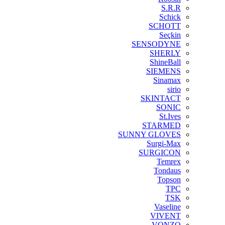
S.R.R
Schick
SCHOTT
Seçkin
SENSODYNE
SHERLY
ShineBall
SIEMENS
Sinamax
sirio
SKINTACT
SONIC
St.Ives
STARMED
SUNNY GLOVES
Surgi-Max
SURGICON
Temrex
Tondaus
Topson
TPC
TSK
Vaseline
VIVENT
VONZO