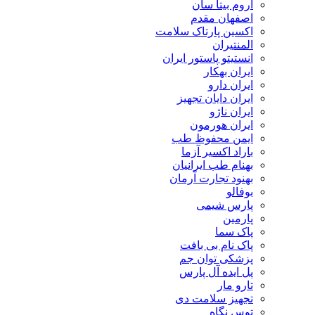
اروم بیتا سان
اصفهان مقدم
اکسین پارتاک سلامت
المنتیران
انستیتو پاستور ایران
ایران بهکار
ایران دارو
ایران دایان تجهیز
ایران ناژو
ایران هورمون
ایمن محفوظ طب
باراد اکسیر آزما
بهنام طب ایرانیان
بهنود تجارت آرمان
بوفالو
پارس شیمی
پارمین
پاک سما
پاک نام بی بافت
پزشکی توان جم
پل ایده آل پارس
تارو مار
تجهیز سلامت دی
توس نگاه