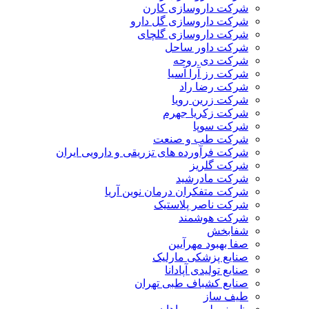
شرکت داروسازی کارن
شرکت داروسازی گل دارو
شرکت داروسازی گلچای
شرکت داور ساحل
شرکت دی روحه
شرکت رز آرا آسیا
شرکت رضا راد
شرکت زرین رویا
شرکت زکریا جهرم
شرکت سوپا
شرکت طب و صنعت
شرکت فرآورده های تزریقی و دارویی ایران
شرکت گلریز
شرکت مادرشید
شرکت متفکران درمان نوین آریا
شرکت ناصر پلاستیک
شرکت هوشمند
شفابخش
صفا بهبود مهرآیین
صنایع پزشکی مارلیک
صنایع تولیدی آپادانا
صنایع کشباف طبی تهران
طیف ساز