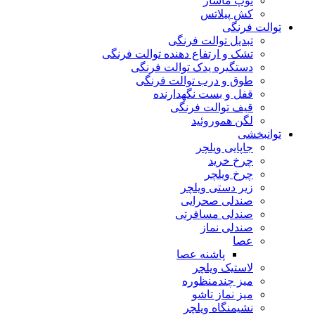
توپ ماساژ
کش پیلاتس
توالت فرنگی
تبدیل توالت فرنگی
تشک و ارتفاع دهنده توالت فرنگی
دستگیره یدک توالت فرنگی
طوق و درب توالت فرنگی
قفل و بست نگهدارنده
قیف توالت فرنگی
لگن هموروئید
توانبخشی
جاپایی ویلچر
چرخ خرید
چرخ ویلچر
زیر دستی ویلچر
صندلی صحرایی
صندلی مسافرتی
صندلی نماز
عصا
پاشنه عصا
لاستیک ویلچر
میز چندمنظوره
میز نماز تاشو
نشیمنگاه ویلچر