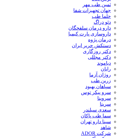
ثمین طب مهر
جهان تجهیزات شفا
حلما طب
دئو دراگ
دارو درمان سلفچگان
داروسازی پارت کیمیا
درمان پژوه
دستکش حریر ایران
دکتر روزگاری
دکتر مجللی
دیاموند
رایان
روژان آزما
زرین طب
سپاهان بهبود
سرو پیکر توس
سروینا
سریتا
سعدی سیلندر
سما طب پاکان
سینا دارو تهران
شاهد
شرکت ADOR