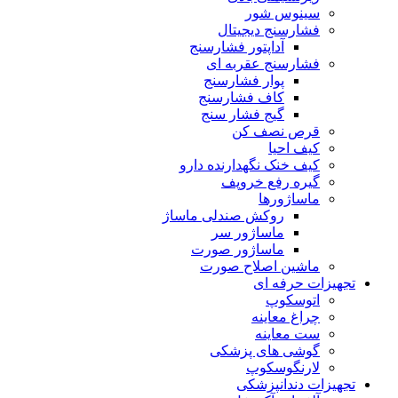
سینوس شور
فشارسنج دیجیتال
آداپتور فشارسنج
فشارسنج عقربه ای
پوار فشارسنج
کاف فشارسنج
گیج فشار سنج
قرص نصف کن
کیف احیا
کیف خنک نگهدارنده دارو
گیره رفع خروپف
ماساژورها
روکش صندلی ماساژ
ماساژور سر
ماساژور صورت
ماشین اصلاح صورت
تجهیزات حرفه ای
اتوسکوپ
چراغ معاینه
ست معاینه
گوشی های پزشکی
لارنگوسکوپ
تجهیزات دندانپزشکی