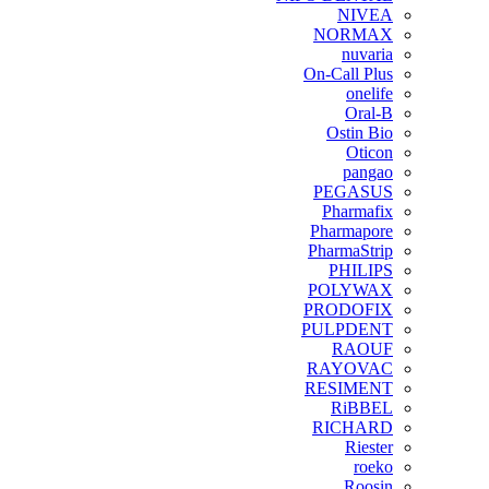
NIVEA
NORMAX
nuvaria
On-Call Plus
onelife
Oral-B
Ostin Bio
Oticon
pangao
PEGASUS
Pharmafix
Pharmapore
PharmaStrip
PHILIPS
POLYWAX
PRODOFIX
PULPDENT
RAOUF
RAYOVAC
RESIMENT
RiBBEL
RICHARD
Riester
roeko
Roosin