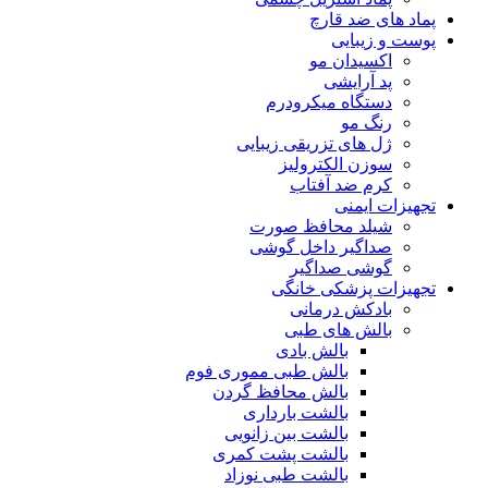
پماد های ضد قارچ
پوست و زیبایی
اکسیدان مو
پد آرایشی
دستگاه میکرودرم
رنگ مو
ژل های تزریقی زیبایی
سوزن الکترولیز
کرم ضد آفتاب
تجهیزات ایمنی
شیلد محافظ صورت
صداگیر داخل گوشی
گوشی صداگیر
تجهیزات پزشکی خانگی
بادکش درمانی
بالش های طبی
بالش بادی
بالش طبی مموری فوم
بالش محافظ گردن
بالشت بارداری
بالشت بین زانویی
بالشت پشت کمری
بالشت طبی نوزاد