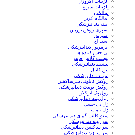
آلژینات آکروژل
آلژینات سریع
آمالکپ
آمالگام کریر
آیینه دندانپزشکی
اسپری روغن توربین
اسپریدر
اسید اچ
ایرموتور دندانپزشکی
بی حس کننده ها
پوست گلاس فایبر
پیشبند دندانپزشکی
پین کانال
تمباند دندانپزشکی
روکش نایلونی سرساکشن
روکش یونیت دندانپزشکی
رول پک اتوکلاو
رول پنبه دندانپزشکی
ژل بی حسی
ژل تامپ
ست قالب گیری دندانپزشکی
سر آیینه دندانپزشکی
سر ساکشن دندانپزشکی
سر سوزن دندانپزشکی