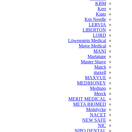
KBM
Kerr
Kiato
Km Needle
LERVIA
LIBERTON
LORD
Löwenstein Medical
Major Medical
MANI
Martatape
Master Shave
Match
maxell
MAXVUE
MEDIHONEY
Medispo
Merck
MERIT MEDICAL
META BIOMED
Molnlycke
NACET
NEW SAFE
NIC
NIPO DENTAL