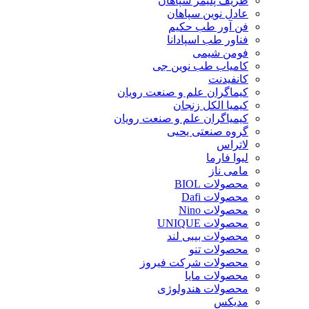
ظریف پلیمر سپاهان
عادل نوین سپاهان
فن آور طب حکیم
فناور طب اسپادانا
فومن شیمی
کامیاب طب نوین جی
کانفیدنت
کیماگران علم و صنعت رویان
کیمیا الکل زنجان
کیمیاگران علم و صنعت رویان
گروه صنعتی یحیی
لاتراس
لیوا فارما
مامی ناز
محصولات BIOL
محصولات Dafi
محصولات Nino
محصولات UNIQUE
محصولات بیبی لند
محصولات تنو
محصولات شرکت فیروز
محصولات مایا
محصولات هندولوژی
مدیکس