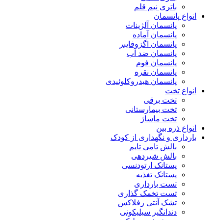
باتری نیم قلم
انواع پانسمان
پانسمان آلژینات
پانسمان آماده
پانسمان اگزوفایبر
پانسمان ضد آب
پانسمان فوم
پانسمان نقره
پانسمان هیدروکلوئیدی
انواع تخت
تخت برقی
تخت بیمارستانی
تخت ماساژ
انواع ذره بین
بارداری و نگهداری از کودک
بالش تامی تایم
بالش شیردهی
پستانک ارتودنسی
پستانک تغذیه
تست بارداری
تست تخمک گذاری
تشک آنتی رفلاکس
دندانگیر سیلیکونی