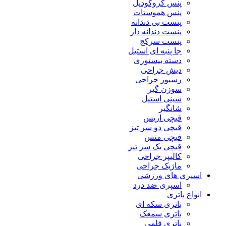
پنس کروکودیل
پنس هموستات
پنست بی دندانه
پنست دندانه دار
پنست سرکج
جا پنبه ای استیل
دسته بیستوری
دیش جراحی
رسیور جراحی
سوزن گیر
سینی استیل
شانگیر
قیچی اریس
قیچی دو سر تیز
قیچی متس
قیچی یک سر تیز
کالیپر جراحی
ماژیک جراحی
اسپری های ورزشی
اسپری ضد درد
انواع باتری
باتری سکه ای
باتری سمعک
باتری قلمی