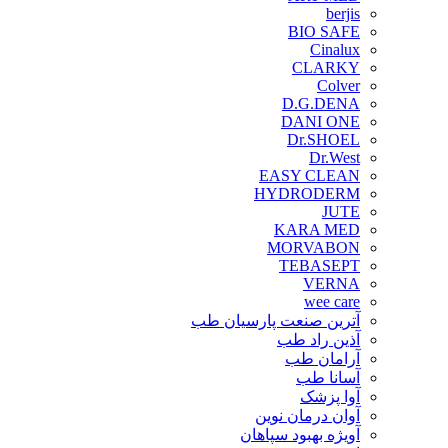
berjis
BIO SAFE
Cinalux
CLARKY
Colver
D.G.DENA
DANI ONE
Dr.SHOEL
Dr.West
EASY CLEAN
HYDRODERM
JUTE
KARA MED
MORVABON
TEBASEPT
VERNA
wee care
آترین صنعت پارسیان طب
آذین راد طب
آرامان طب
آسانا طب
آوا پزشک
آوان درمان نوین
آویژه بهبود سپاهان