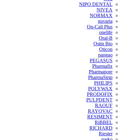
NIPO DENTAL
NIVEA
NORMAX
nuvaria
On-Call Plus
onelife
Oral-B
Ostin Bio
Oticon
pangao
PEGASUS
Pharmafix
Pharmapore
PharmaStrip
PHILIPS
POLYWAX
PRODOFIX
PULPDENT
RAOUF
RAYOVAC
RESIMENT
RiBBEL
RICHARD
Riester
roeko