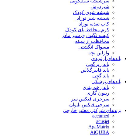
سرشیشه سیلیکونی
شیردوش
شیشه شوی کودک
شیشه شیر نوزاد
کاپ تغذیه نوزاد
کرم محافظ پای کودک
کیسه نگهداری شیر مادر
محافظت از سینه
مسواک انگشتی
وازلین بچه
باندهای ارتوپدی
باند زیرگچی
باند فایبرگلاس
باند گچی
باندهای پزشکی
باند زخم بندی
ریبون گازی
سرجری فیکس سر
سرجی فیکس بانوان
برندهای شرکتی معتبر خارجی
accumed
acusjet
AgaMatrix
AiQURA