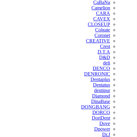
CaBaNa
Camelion
CARA
CAVEX
CLOSEUP
Colgate
Coronet
CREATIVE
Crest
D.T.A
D&D
deli
DENCO
DENRONIC
Dentaplus
Dentatus
dentipur
‌Diamond
DinaBase
DONGBANG
DORCO
DoriDent
Dove
Dpower
Dr.J