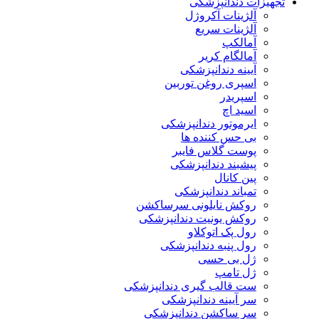
تجهیزات دندانپزشکی
آلژینات آکروژل
آلژینات سریع
آمالکپ
آمالگام کریر
آیینه دندانپزشکی
اسپری روغن توربین
اسپریدر
اسید اچ
ایرموتور دندانپزشکی
بی حس کننده ها
پوست گلاس فایبر
پیشبند دندانپزشکی
پین کانال
تمباند دندانپزشکی
روکش نایلونی سرساکشن
روکش یونیت دندانپزشکی
رول پک اتوکلاو
رول پنبه دندانپزشکی
ژل بی حسی
ژل تامپ
ست قالب گیری دندانپزشکی
سر آیینه دندانپزشکی
سر ساکشن دندانپزشکی