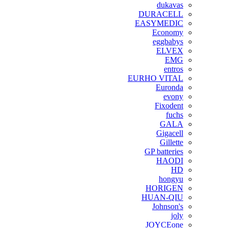
dukavas
DURACELL
EASYMEDIC
Economy
eggbabys
ELVEX
EMG
entros
EURHO VITAL
Euronda
evony
Fixodent
fuchs
GALA
Gigacell
Gillette
GP batteries
HAODI
HD
hongyu
HORIGEN
HUAN-QIU
Johnson's
joly
JOYCEone