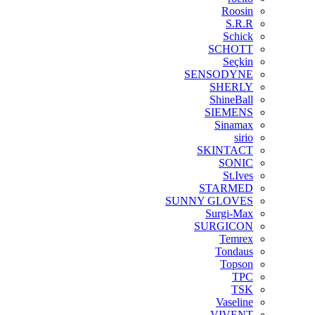
Roosin
S.R.R
Schick
SCHOTT
Seçkin
SENSODYNE
SHERLY
ShineBall
SIEMENS
Sinamax
sirio
SKINTACT
SONIC
St.Ives
STARMED
SUNNY GLOVES
Surgi-Max
SURGICON
Temrex
Tondaus
Topson
TPC
TSK
Vaseline
VIVENT