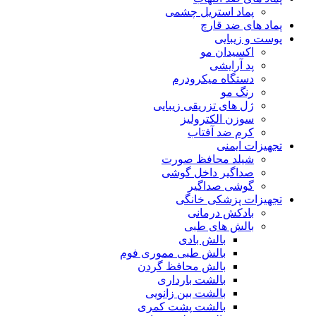
پماد استریل چشمی
پماد های ضد قارچ
پوست و زیبایی
اکسیدان مو
پد آرایشی
دستگاه میکرودرم
رنگ مو
ژل های تزریقی زیبایی
سوزن الکترولیز
کرم ضد آفتاب
تجهیزات ایمنی
شیلد محافظ صورت
صداگیر داخل گوشی
گوشی صداگیر
تجهیزات پزشکی خانگی
بادکش درمانی
بالش های طبی
بالش بادی
بالش طبی مموری فوم
بالش محافظ گردن
بالشت بارداری
بالشت بین زانویی
بالشت پشت کمری