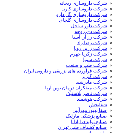
شرکت داروسازی ریحانه
شرکت داروسازی کارن
شرکت داروسازی گل دارو
شرکت داروسازی گلچای
شرکت داور ساحل
شرکت دی روحه
شرکت رز آرا آسیا
شرکت رضا راد
شرکت زرین رویا
شرکت زکریا جهرم
شرکت سوپا
شرکت طب و صنعت
شرکت فرآورده های تزریقی و دارویی ایران
شرکت گلریز
شرکت مادرشید
شرکت متفکران درمان نوین آریا
شرکت ناصر پلاستیک
شرکت هوشمند
شفابخش
صفا بهبود مهرآیین
صنایع پزشکی مارلیک
صنایع تولیدی آپادانا
صنایع کشباف طبی تهران
طیف ساز