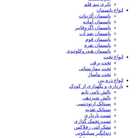
باتری نیم قلم
انواع پانسمان
پانسمان آلژینات
پانسمان آماده
پانسمان اگزوفایبر
پانسمان ضد آب
پانسمان فوم
پانسمان نقره
پانسمان هیدروکلوئیدی
انواع تخت
تخت برقی
تخت بیمارستانی
تخت ماساژ
انواع ذره بین
بارداری و نگهداری از کودک
بالش تامی تایم
بالش شیردهی
پستانک ارتودنسی
پستانک تغذیه
تست بارداری
تست تخمک گذاری
تشک آنتی رفلاکس
دندانگیر سیلیکونی