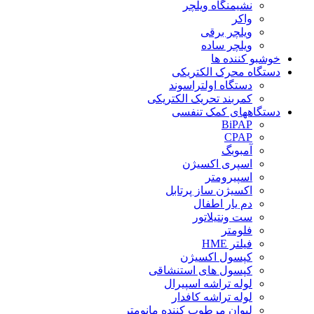
نشیمنگاه ویلچر
واکر
ویلچر برقی
ویلچر ساده
خوشبو کننده ها
دستگاه محرک الکتریکی
دستگاه اولتراسوند
کمربند تحریک الکتریکی
دستگاههای کمک تنفسی
BiPAP
CPAP
آمبوبگ
اسپری اکسیژن
اسپیرومتر
اکسیژن ساز پرتابل
دم یار اطفال
ست ونتیلاتور
فلومتر
فیلتر HME
کپسول اکسیژن
کپسول های استنشاقی
لوله تراشه اسپیرال
لوله تراشه کافدار
لیوان مرطوب کننده مانومتر