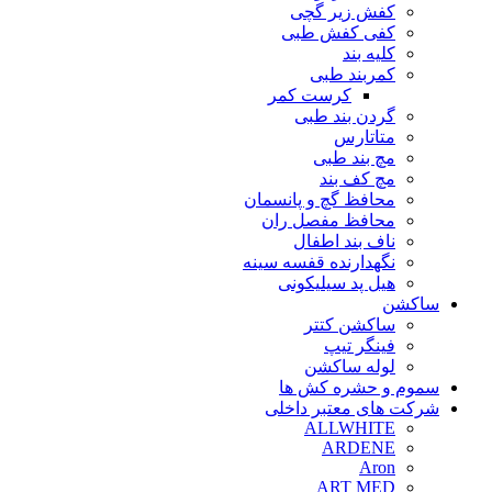
کفش زیر گچی
کفی کفش طبی
کلیه بند
کمربند طبی
کرست کمر
گردن بند طبی
متاتارس
مچ بند طبی
مچ کف بند
محافظ گچ و پانسمان
محافظ مفصل ران
ناف بند اطفال
نگهدارنده قفسه سینه
هیل پد سیلیکونی
ساکشن
ساکشن کتتر
فینگر تیپ
لوله ساکشن
سموم و حشره کش ها
شرکت های معتبر داخلی
ALLWHITE
ARDENE
Aron
ART MED