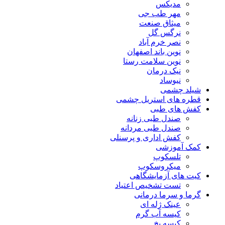
مدیکس
مهر طب جی
میثاق صنعت
نرگس گل
نصر خرم آباد
نوین باند اصفهان
نوین سلامت رستا
نیک درمان
نیوساد
شیلد چشمی
قطره های استریل چشمی
کفش های طبی
صندل طبی زنانه
صندل طبی مردانه
کفش اداری و پرسنلی
کمک آموزشی
تلسکوپ
میکروسکوپ
کیت های آزمایشگاهی
تست تشخیص اعتیاد
گرما و سرما درمانی
عینک ژله ای
کیسه آب گرم
کیسه یخ