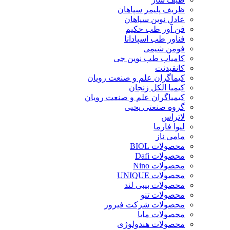
ظریف پلیمر سپاهان
عادل نوین سپاهان
فن آور طب حکیم
فناور طب اسپادانا
فومن شیمی
کامیاب طب نوین جی
کانفیدنت
کیماگران علم و صنعت رویان
کیمیا الکل زنجان
کیمیاگران علم و صنعت رویان
گروه صنعتی یحیی
لاتراس
لیوا فارما
مامی ناز
محصولات BIOL
محصولات Dafi
محصولات Nino
محصولات UNIQUE
محصولات بیبی لند
محصولات تنو
محصولات شرکت فیروز
محصولات مایا
محصولات هندولوژی