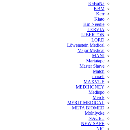
KaBaNa
KBM
Kerr
Kiato
Km Needle
LERVIA
LIBERTON
LORD
Löwenstein Medical
Major Medical
MANI
Martatape
Master Shave
Match
maxell
MAXVUE
MEDIHONEY
Medispo
Merck
MERIT MEDICAL
META BIOMED
Molnlycke
NACET
NEW SAFE
NIC