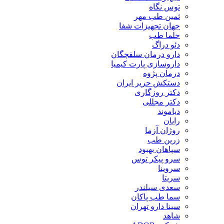
توس نگاه
ثمین طب مهر
جهان تجهیزات شفا
حلما طب
دئو دراگ
دارو درمان سلفچگان
داروسازی پارت کیمیا
درمان پژوه
دستکش حریر ایران
دکتر روزگاری
دکتر مجللی
دیاموند
رایان
روژان آزما
زرین طب
سپاهان بهبود
سرو پیکر توس
سروینا
سریتا
سعدی سیلندر
سما طب پاکان
سینا دارو تهران
شاهد