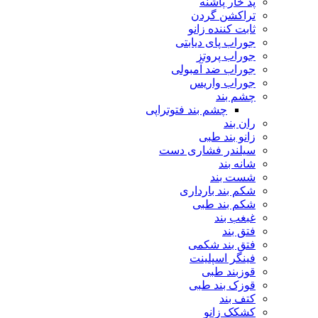
پد خار پاشنه
تراکشن گردن
ثابت کننده زانو
جوراب پای دیابتی
جوراب پروتز
جوراب ضد آمبولی
جوراب واریس
چشم بند
چشم بند فتوتراپی
ران بند
زانو بند طبی
سیلندر فشاری دست
شانه بند
شست بند
شکم بند بارداری
شکم بند طبی
غبغب بند
فتق بند
فتق بند شکمی
فینگر اسپلینت
قوزبند طبی
قوزک بند طبی
کتف بند
کشکک زانو