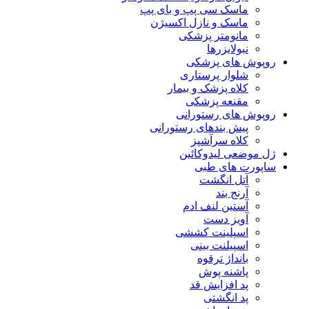
ماسک سی پپ و بای پپ
ماسک و نازل اکسیژن
مانومتر پزشکی
نبولایزرها
روپوش های پزشکی
شلوار پرستاری
کلاه پزشک و بیمار
مقنعه پزشکی
روپوش های رستورانی
پیش بندهای رستورانی
کلاه سرآشپز
ژل موضعی لیدوکائین
ساپورت های طبی
آتل انگشت
آرنج بند
آستین لنف ادم
آویز دست
اسپلینت کششی
اسپیلنت بینی
بانداژ ترقوه
پاشنه پوش
پد افزایش قد
پد انگشتی