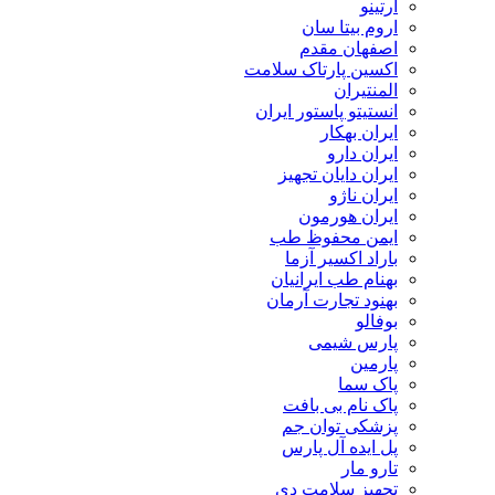
ارتینو
اروم بیتا سان
اصفهان مقدم
اکسین پارتاک سلامت
المنتیران
انستیتو پاستور ایران
ایران بهکار
ایران دارو
ایران دایان تجهیز
ایران ناژو
ایران هورمون
ایمن محفوظ طب
باراد اکسیر آزما
بهنام طب ایرانیان
بهنود تجارت آرمان
بوفالو
پارس شیمی
پارمین
پاک سما
پاک نام بی بافت
پزشکی توان جم
پل ایده آل پارس
تارو مار
تجهیز سلامت دی