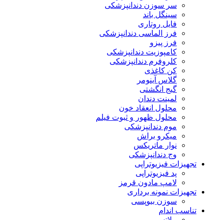
سر سوزن دندانپزشکی
سینگل باند
فایل روتاری
فرز الماسی دندانپزشکی
فرز پیزو
کامپوزیت دندانپزشکی
کلروفرم دندانپزشکی
کن کاغذی
گلاس آینومر
گیج انگشتی
لمینت دندان
محلول انعقاد خون
محلول ظهور و ثبوت فیلم
موم دندانپزشکی
میکرو براش
نوار ماتریکس
وج دندانپزشکی
تجهیزات فیزیوتراپی
پد فیزیوتراپی
لامپ مادون قرمز
تجهیزات نمونه برداری
سوزن بیوپسی
تناسب اندام
پیلاتس