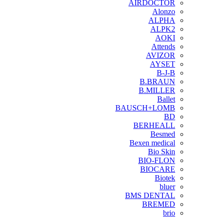
AIRDOCTOR
Alonzo
ALPHA
ALPK2
AOKI
Attends
AVIZOR
AYSET
B-J-B
B.BRAUN
B.MILLER
Ballet
BAUSCH+LOMB
BD
BERHEALL
Besmed
Bexen medical
Bio Skin
BIO-FLON
BIOCARE
Biotek
bluer
BMS DENTAL
BREMED
brio