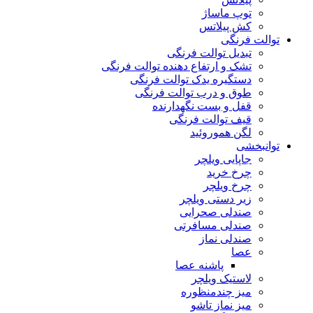
توپ ماساژ
کش پیلاتس
توالت فرنگی
تبدیل توالت فرنگی
تشک و ارتفاع دهنده توالت فرنگی
دستگیره یدک توالت فرنگی
طوق و درب توالت فرنگی
قفل و بست نگهدارنده
قیف توالت فرنگی
لگن هموروئید
توانبخشی
جاپایی ویلچر
چرخ خرید
چرخ ویلچر
زیر دستی ویلچر
صندلی صحرایی
صندلی مسافرتی
صندلی نماز
عصا
پاشنه عصا
لاستیک ویلچر
میز چندمنظوره
میز نماز تاشو