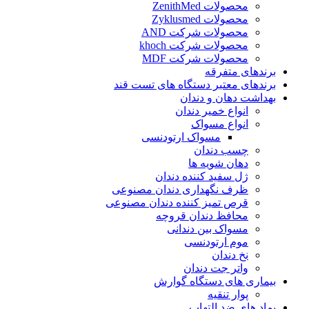
محصولات ZenithMed
محصولات Zyklusmed
محصولات شرکت AND
محصولات شرکت khoch
محصولات شرکت MDF
برندهای متفرقه
برندهای معتبر دستگاه های تست قند
بهداشت دهان و دندان
انواع خمیر دندان
انواع مسواک
مسواک ارتودنسی
چسب دندان
دهان شویه ها
ژل سفید کننده دندان
ظرف نگهداری دندان مصنوعی
قرص تمیز کننده دندان مصنوعی
محافظ دندان قروچه
مسواک بین دندانی
موم ارتودنسی
نخ دندان
واتر جت دندان
بیماری های دستگاه گوارش
پوار تنقیه
پماد های ضد التهاب