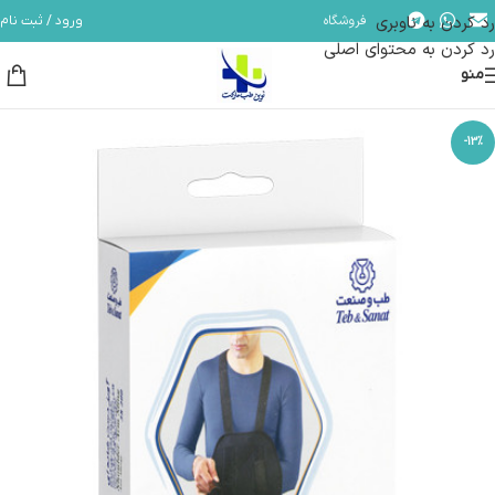
رد کردن به ناوبری
فروشگاه
ورود / ثبت نام
مشاوره و پشتیبانی آنلاین در ایتا و روبیکا با شماره: 09358254705
رد کردن به محتوای اصلی
منو
-13%