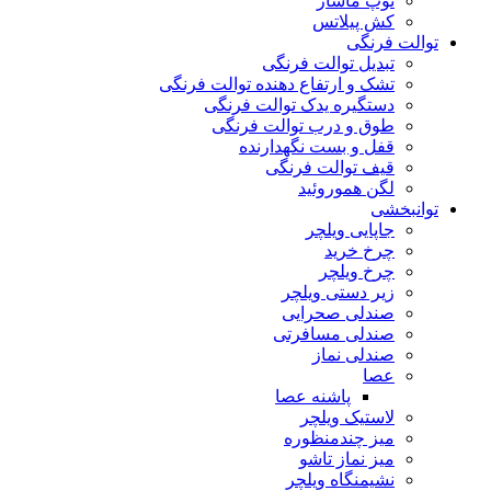
توپ ماساژ
کش پیلاتس
توالت فرنگی
تبدیل توالت فرنگی
تشک و ارتفاع دهنده توالت فرنگی
دستگیره یدک توالت فرنگی
طوق و درب توالت فرنگی
قفل و بست نگهدارنده
قیف توالت فرنگی
لگن هموروئید
توانبخشی
جاپایی ویلچر
چرخ خرید
چرخ ویلچر
زیر دستی ویلچر
صندلی صحرایی
صندلی مسافرتی
صندلی نماز
عصا
پاشنه عصا
لاستیک ویلچر
میز چندمنظوره
میز نماز تاشو
نشیمنگاه ویلچر