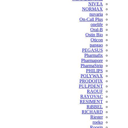
NIVEA
NORMAX
nuvaria
On-Call Plus
onelife
Oral-B
Ostin Bio
Oticon
pangao
PEGASUS
Pharmafix
Pharmapore
PharmaStrip
PHILIPS
POLYWAX
PRODOFIX
PULPDENT
RAOUF
RAYOVAC
RESIMENT
RiBBEL
RICHARD
Riester
roeko
Roosin