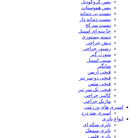
پنس کروکودیل
پنس هموستات
پنست بی دندانه
پنست دندانه دار
پنست سرکج
جا پنبه ای استیل
دسته بیستوری
دیش جراحی
رسیور جراحی
سوزن گیر
سینی استیل
شانگیر
قیچی اریس
قیچی دو سر تیز
قیچی متس
قیچی یک سر تیز
کالیپر جراحی
ماژیک جراحی
اسپری های ورزشی
اسپری ضد درد
انواع باتری
باتری سکه ای
باتری سمعک
باتری قلمی