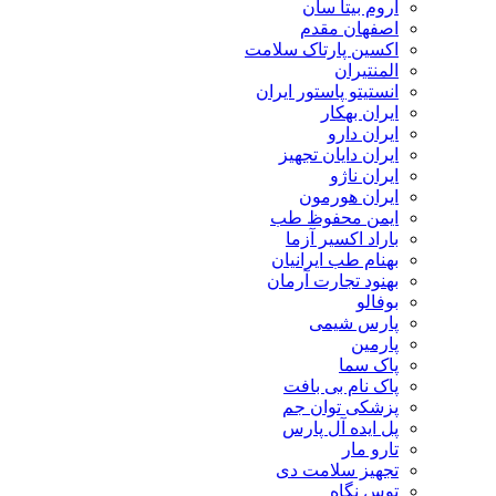
اروم بیتا سان
اصفهان مقدم
اکسین پارتاک سلامت
المنتیران
انستیتو پاستور ایران
ایران بهکار
ایران دارو
ایران دایان تجهیز
ایران ناژو
ایران هورمون
ایمن محفوظ طب
باراد اکسیر آزما
بهنام طب ایرانیان
بهنود تجارت آرمان
بوفالو
پارس شیمی
پارمین
پاک سما
پاک نام بی بافت
پزشکی توان جم
پل ایده آل پارس
تارو مار
تجهیز سلامت دی
توس نگاه