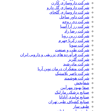
شرکت داروسازی کارن
شرکت داروسازی گل دارو
شرکت داروسازی گلچای
شرکت داور ساحل
شرکت دی روحه
شرکت رز آرا آسیا
شرکت رضا راد
شرکت زرین رویا
شرکت زکریا جهرم
شرکت سوپا
شرکت طب و صنعت
شرکت فرآورده های تزریقی و دارویی ایران
شرکت گلریز
شرکت مادرشید
شرکت متفکران درمان نوین آریا
شرکت ناصر پلاستیک
شرکت هوشمند
شفابخش
صفا بهبود مهرآیین
صنایع پزشکی مارلیک
صنایع تولیدی آپادانا
صنایع کشباف طبی تهران
طیف ساز