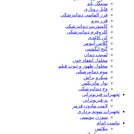
سینگل باند
فایل روتاری
فرز الماسی دندانپزشکی
فرز پیزو
کامپوزیت دندانپزشکی
کلروفرم دندانپزشکی
کن کاغذی
گلاس آینومر
گیج انگشتی
لمینت دندان
محلول انعقاد خون
محلول ظهور و ثبوت فیلم
موم دندانپزشکی
میکرو براش
نوار ماتریکس
وج دندانپزشکی
تجهیزات فیزیوتراپی
پد فیزیوتراپی
لامپ مادون قرمز
تجهیزات نمونه برداری
سوزن بیوپسی
تناسب اندام
پیلاتس