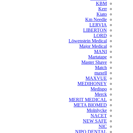
KBM
Kerr
Kiato
Km Needle
LERVIA
LIBERTON
LORD
Löwenstein Medical
Major Medical
MANI
Martatape
Master Shave
Match
maxell
MAXVUE
MEDIHONEY
Medispo
Merck
MERIT MEDICAL
META BIOMED
Molnlycke
NACET
NEW SAFE
NIC
NIPO DENTAL