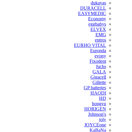
dukavas
DURACELL
EASYMEDIC
Economy
eggbabys
ELVEX
EMG
entros
EURHO VITAL
Euronda
evony
Fixodent
fuchs
GALA
Gigacell
Gillette
GP batteries
HAODI
HD
hongyu
HORIGEN
Johnson's
joly
JOYCEone
KaBaNa