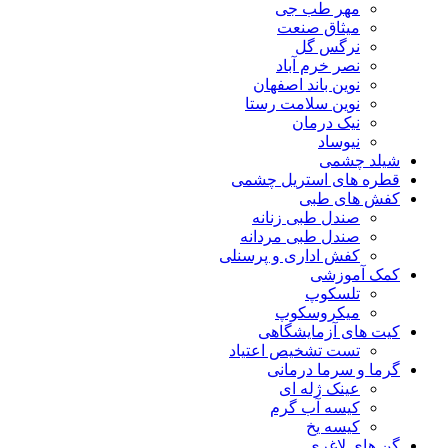
مهر طب جی
میثاق صنعت
نرگس گل
نصر خرم آباد
نوین باند اصفهان
نوین سلامت رستا
نیک درمان
نیوساد
شیلد چشمی
قطره های استریل چشمی
کفش های طبی
صندل طبی زنانه
صندل طبی مردانه
کفش اداری و پرسنلی
کمک آموزشی
تلسکوپ
میکروسکوپ
کیت های آزمایشگاهی
تست تشخیص اعتیاد
گرما و سرما درمانی
عینک ژله ای
کیسه آب گرم
کیسه یخ
گن های لاغری