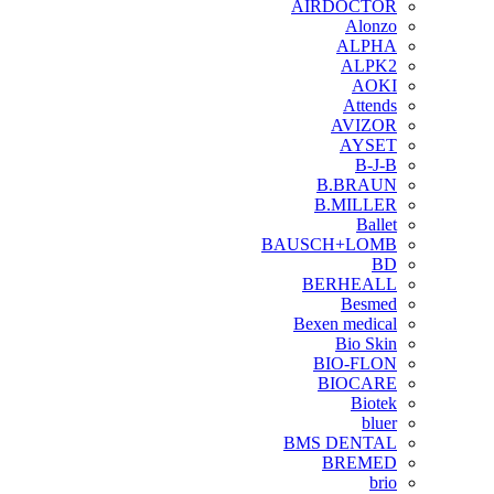
AIRDOCTOR
Alonzo
ALPHA
ALPK2
AOKI
Attends
AVIZOR
AYSET
B-J-B
B.BRAUN
B.MILLER
Ballet
BAUSCH+LOMB
BD
BERHEALL
Besmed
Bexen medical
Bio Skin
BIO-FLON
BIOCARE
Biotek
bluer
BMS DENTAL
BREMED
brio