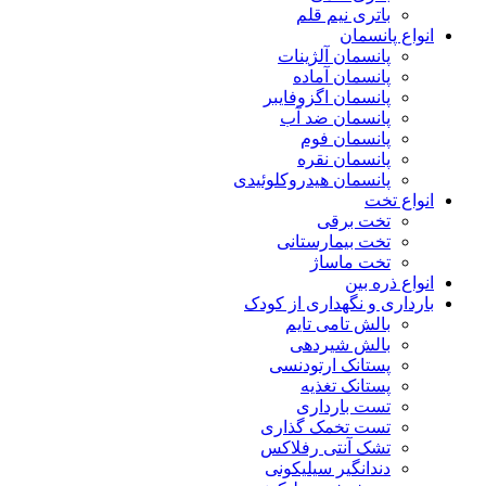
باتری نیم قلم
انواع پانسمان
پانسمان آلژینات
پانسمان آماده
پانسمان اگزوفایبر
پانسمان ضد آب
پانسمان فوم
پانسمان نقره
پانسمان هیدروکلوئیدی
انواع تخت
تخت برقی
تخت بیمارستانی
تخت ماساژ
انواع ذره بین
بارداری و نگهداری از کودک
بالش تامی تایم
بالش شیردهی
پستانک ارتودنسی
پستانک تغذیه
تست بارداری
تست تخمک گذاری
تشک آنتی رفلاکس
دندانگیر سیلیکونی