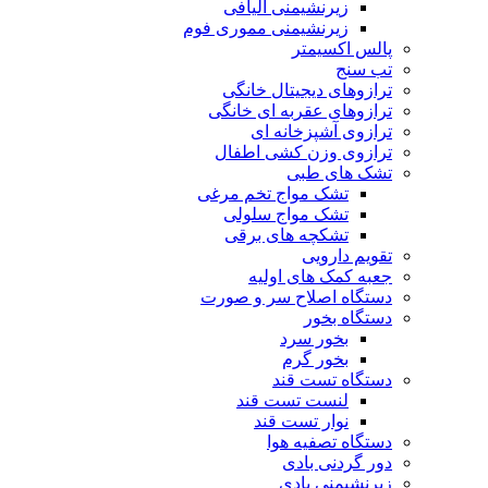
زیرنشیمنی الیافی
زیرنشیمنی مموری فوم
پالس اکسیمتر
تب سنج
ترازوهای دیجیتال خانگی
ترازوهای عقربه ای خانگی
ترازوی آشپزخانه ای
ترازوی وزن کشی اطفال
تشک های طبی
تشک مواج تخم مرغی
تشک مواج سلولی
تشکچه های برقی
تقویم دارویی
جعبه کمک های اولیه
دستگاه اصلاح سر و صورت
دستگاه بخور
بخور سرد
بخور گرم
دستگاه تست قند
لنست تست قند
نوار تست قند
دستگاه تصفیه هوا
دور گردنی بادی
زیرنشیمنی بادی