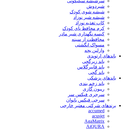
سرشیشه سیلیکونی
شیردوش
شیشه شوی کودک
شیشه شیر نوزاد
کاپ تغذیه نوزاد
کرم محافظ پای کودک
کیسه نگهداری شیر مادر
محافظت از سینه
مسواک انگشتی
وازلین بچه
باندهای ارتوپدی
باند زیرگچی
باند فایبرگلاس
باند گچی
باندهای پزشکی
باند زخم بندی
ریبون گازی
سرجری فیکس سر
سرجی فیکس بانوان
برندهای شرکتی معتبر خارجی
accumed
acusjet
AgaMatrix
AiQURA