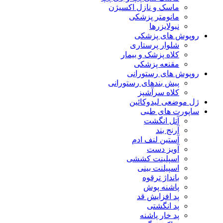
ماسک و نازل اکسیژن
مانومتر پزشکی
نبولایزرها
روپوش های پزشکی
شلوار پرستاری
کلاه پزشک و بیمار
مقنعه پزشکی
روپوش های رستورانی
پیش بندهای رستورانی
کلاه سرآشپز
ژل موضعی لیدوکائین
ساپورت های طبی
آتل انگشت
آرنج بند
آستین لنف ادم
آویز دست
اسپلینت کششی
اسپیلنت بینی
بانداژ ترقوه
پاشنه پوش
پد افزایش قد
پد انگشتی
پد خار پاشنه