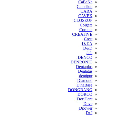
CaBaNa
Camelion
CARA
CAVEX
CLOSEUP
Colgate
Coronet
CREATIVE
Crest
D.T.A
D&D
deli
DENCO
DENRONIC
Dentaplus
Dentatus
dentipur
‌Diamond
DinaBase
DONGBANG
DORCO
DoriDent
Dove
Dpower
Dr.J