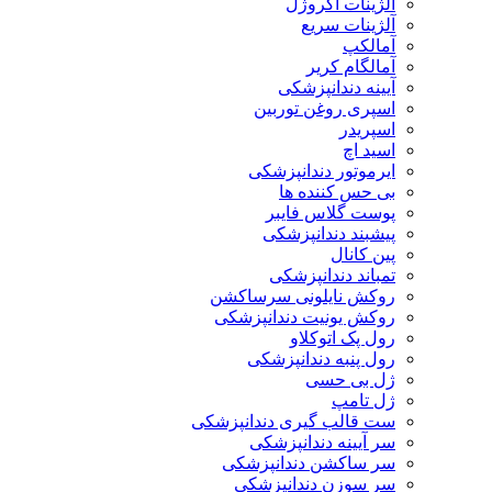
آلژینات آکروژل
آلژینات سریع
آمالکپ
آمالگام کریر
آیینه دندانپزشکی
اسپری روغن توربین
اسپریدر
اسید اچ
ایرموتور دندانپزشکی
بی حس کننده ها
پوست گلاس فایبر
پیشبند دندانپزشکی
پین کانال
تمباند دندانپزشکی
روکش نایلونی سرساکشن
روکش یونیت دندانپزشکی
رول پک اتوکلاو
رول پنبه دندانپزشکی
ژل بی حسی
ژل تامپ
ست قالب گیری دندانپزشکی
سر آیینه دندانپزشکی
سر ساکشن دندانپزشکی
سر سوزن دندانپزشکی