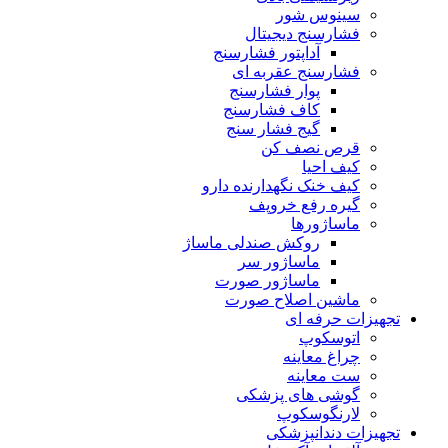
سینوس شور
فشارسنج دیجیتال
آداپتور فشارسنج
فشارسنج عقربه ای
پوار فشارسنج
کاف فشارسنج
گیج فشار سنج
قرص نصف کن
کیف احیا
کیف خنک نگهدارنده دارو
گیره رفع خروپف
ماساژورها
روکش صندلی ماساژ
ماساژور سر
ماساژور صورت
ماشین اصلاح صورت
تجهیزات حرفه ای
اتوسکوپ
چراغ معاینه
ست معاینه
گوشی های پزشکی
لارنگوسکوپ
تجهیزات دندانپزشکی