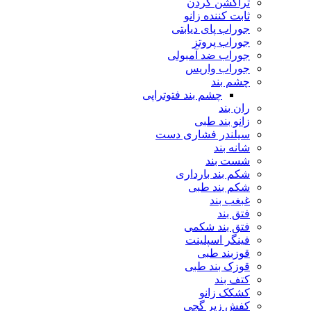
تراکشن گردن
ثابت کننده زانو
جوراب پای دیابتی
جوراب پروتز
جوراب ضد آمبولی
جوراب واریس
چشم بند
چشم بند فتوتراپی
ران بند
زانو بند طبی
سیلندر فشاری دست
شانه بند
شست بند
شکم بند بارداری
شکم بند طبی
غبغب بند
فتق بند
فتق بند شکمی
فینگر اسپلینت
قوزبند طبی
قوزک بند طبی
کتف بند
کشکک زانو
کفش زیر گچی