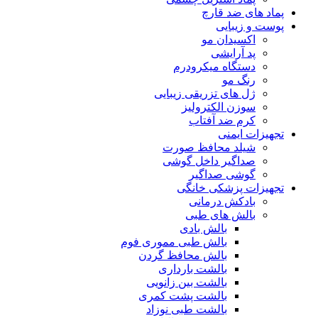
پماد های ضد قارچ
پوست و زیبایی
اکسیدان مو
پد آرایشی
دستگاه میکرودرم
رنگ مو
ژل های تزریقی زیبایی
سوزن الکترولیز
کرم ضد آفتاب
تجهیزات ایمنی
شیلد محافظ صورت
صداگیر داخل گوشی
گوشی صداگیر
تجهیزات پزشکی خانگی
بادکش درمانی
بالش های طبی
بالش بادی
بالش طبی مموری فوم
بالش محافظ گردن
بالشت بارداری
بالشت بین زانویی
بالشت پشت کمری
بالشت طبی نوزاد