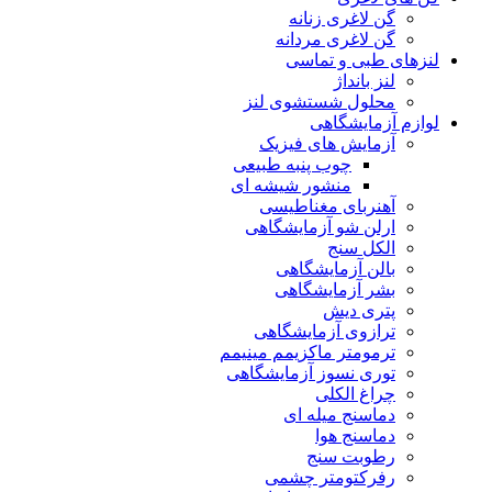
گن لاغری زنانه
گن لاغری مردانه
لنزهای طبی و تماسی
لنز بانداژ
محلول شستشوی لنز
لوازم آزمایشگاهی
آزمایش های فیزیک
چوب پنبه طبیعی
منشور شیشه ای
آهنربای مغناطیسی
ارلن شو آزمایشگاهی
الکل سنج
بالن آزمایشگاهی
بشر آزمایشگاهی
پتری دیش
ترازوی آزمایشگاهی
ترمومتر ماکزیمم مینیمم
توری نسوز آزمایشگاهی
چراغ الکلی
دماسنج میله ای
دماسنج هوا
رطوبت سنج
رفرکتومتر چشمی