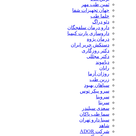
ثمین طب مهر
جهان تجهیزات شفا
حلما طب
دئو دراگ
دارو درمان سلفچگان
داروسازی پارت کیمیا
درمان پژوه
دستکش حریر ایران
دکتر روزگاری
دکتر مجللی
دیاموند
رایان
روژان آزما
زرین طب
سپاهان بهبود
سرو پیکر توس
سروینا
سریتا
سعدی سیلندر
سما طب پاکان
سینا دارو تهران
شاهد
شرکت ADOR