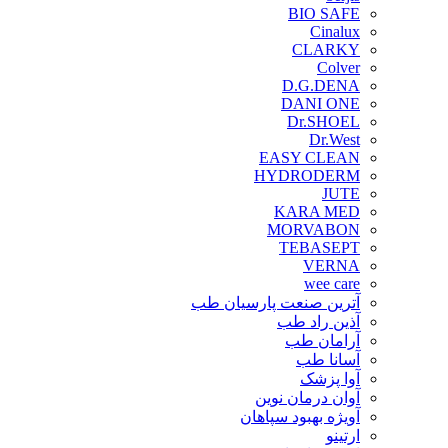
BIO SAFE
Cinalux
CLARKY
Colver
D.G.DENA
DANI ONE
Dr.SHOEL
Dr.West
EASY CLEAN
HYDRODERM
JUTE
KARA MED
MORVABON
TEBASEPT
VERNA
wee care
آترین صنعت پارسیان طب
آذین راد طب
آرامان طب
آسانا طب
آوا پزشک
آوان درمان نوین
آویژه بهبود سپاهان
ارتینو