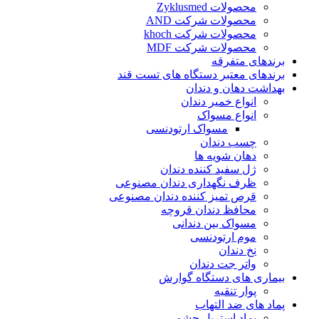
محصولات Zyklusmed
محصولات شرکت AND
محصولات شرکت khoch
محصولات شرکت MDF
برندهای متفرقه
برندهای معتبر دستگاه های تست قند
بهداشت دهان و دندان
انواع خمیر دندان
انواع مسواک
مسواک ارتودنسی
چسب دندان
دهان شویه ها
ژل سفید کننده دندان
ظرف نگهداری دندان مصنوعی
قرص تمیز کننده دندان مصنوعی
محافظ دندان قروچه
مسواک بین دندانی
موم ارتودنسی
نخ دندان
واتر جت دندان
بیماری های دستگاه گوارش
پوار تنقیه
پماد های ضد التهاب
پماد استریل چشمی