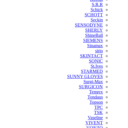
S.R.R
Schick
SCHOTT
Seçkin
SENSODYNE
SHERLY
ShineBall
SIEMENS
Sinamax
sirio
SKINTACT
SONIC
St.Ives
STARMED
SUNNY GLOVES
Surgi-Max
SURGICON
Temrex
Tondaus
Topson
TPC
TSK
Vaseline
VIVENT
VONZO