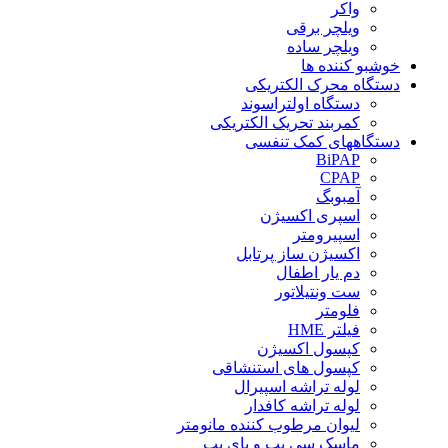
واکر
ویلچر برقی
ویلچر ساده
خوشبو کننده ها
دستگاه محرک الکتریکی
دستگاه اولتراسوند
کمربند تحریک الکتریکی
دستگاههای کمک تنفسی
BiPAP
CPAP
آمبوبگ
اسپری اکسیژن
اسپیرومتر
اکسیژن ساز پرتابل
دم یار اطفال
ست ونتیلاتور
فلومتر
فیلتر HME
کپسول اکسیژن
کپسول های استنشاقی
لوله تراشه اسپیرال
لوله تراشه کافدار
لیوان مرطوب کننده مانومتر
ماسک سی پپ و بای پپ