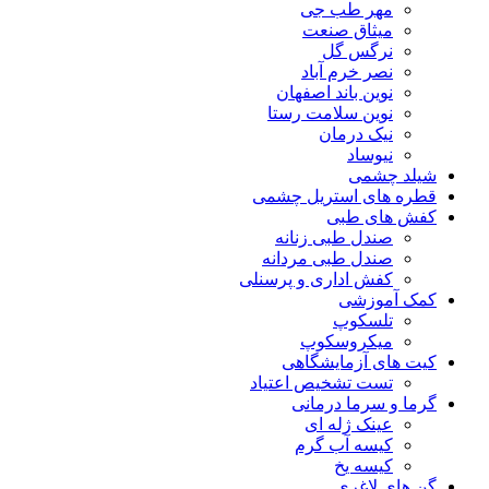
مهر طب جی
میثاق صنعت
نرگس گل
نصر خرم آباد
نوین باند اصفهان
نوین سلامت رستا
نیک درمان
نیوساد
شیلد چشمی
قطره های استریل چشمی
کفش های طبی
صندل طبی زنانه
صندل طبی مردانه
کفش اداری و پرسنلی
کمک آموزشی
تلسکوپ
میکروسکوپ
کیت های آزمایشگاهی
تست تشخیص اعتیاد
گرما و سرما درمانی
عینک ژله ای
کیسه آب گرم
کیسه یخ
گن های لاغری