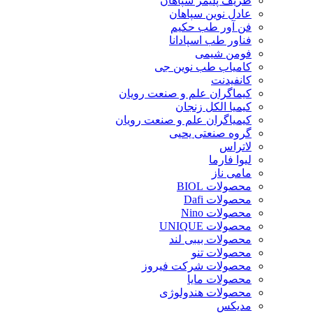
ظریف پلیمر سپاهان
عادل نوین سپاهان
فن آور طب حکیم
فناور طب اسپادانا
فومن شیمی
کامیاب طب نوین جی
کانفیدنت
کیماگران علم و صنعت رویان
کیمیا الکل زنجان
کیمیاگران علم و صنعت رویان
گروه صنعتی یحیی
لاتراس
لیوا فارما
مامی ناز
محصولات BIOL
محصولات Dafi
محصولات Nino
محصولات UNIQUE
محصولات بیبی لند
محصولات تنو
محصولات شرکت فیروز
محصولات مایا
محصولات هندولوژی
مدیکس