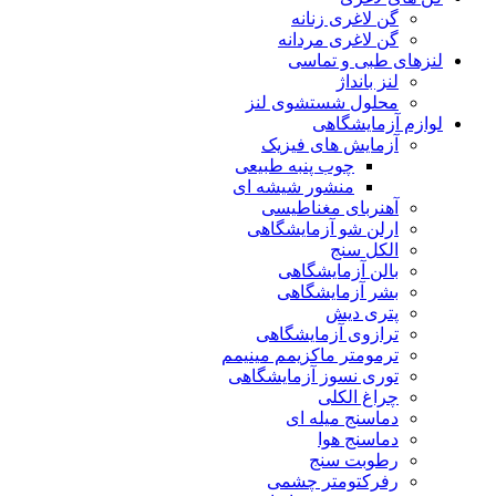
گن لاغری زنانه
گن لاغری مردانه
لنزهای طبی و تماسی
لنز بانداژ
محلول شستشوی لنز
لوازم آزمایشگاهی
آزمایش های فیزیک
چوب پنبه طبیعی
منشور شیشه ای
آهنربای مغناطیسی
ارلن شو آزمایشگاهی
الکل سنج
بالن آزمایشگاهی
بشر آزمایشگاهی
پتری دیش
ترازوی آزمایشگاهی
ترمومتر ماکزیمم مینیمم
توری نسوز آزمایشگاهی
چراغ الکلی
دماسنج میله ای
دماسنج هوا
رطوبت سنج
رفرکتومتر چشمی