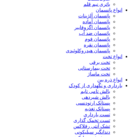
باتری نیم قلم
انواع پانسمان
پانسمان آلژینات
پانسمان آماده
پانسمان اگزوفایبر
پانسمان ضد آب
پانسمان فوم
پانسمان نقره
پانسمان هیدروکلوئیدی
انواع تخت
تخت برقی
تخت بیمارستانی
تخت ماساژ
انواع ذره بین
بارداری و نگهداری از کودک
بالش تامی تایم
بالش شیردهی
پستانک ارتودنسی
پستانک تغذیه
تست بارداری
تست تخمک گذاری
تشک آنتی رفلاکس
دندانگیر سیلیکونی