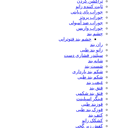
تراکشن گردن
ثابت کننده زانو
جوراب پای دیابتی
جوراب پروتز
جوراب ضد آمبولی
جوراب واریس
چشم بند
چشم بند فتوتراپی
ران بند
زانو بند طبی
سیلندر فشاری دست
شانه بند
شست بند
شکم بند بارداری
شکم بند طبی
غبغب بند
فتق بند
فتق بند شکمی
فینگر اسپلینت
قوزبند طبی
قوزک بند طبی
کتف بند
کشکک زانو
کفش زیر گچی