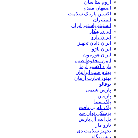
اروم بیتا سان
اصفهان مقدم
اکسین پارتاک سلامت
المنتیران
انستیتو پاستور ایران
ایران بهکار
ایران دارو
ایران دایان تجهیز
ایران ناژو
ایران هورمون
ایمن محفوظ طب
باراد اکسیر آزما
بهنام طب ایرانیان
بهنود تجارت آرمان
بوفالو
پارس شیمی
پارمین
پاک سما
پاک نام بی بافت
پزشکی توان جم
پل ایده آل پارس
تارو مار
تجهیز سلامت دی
توس نگاه