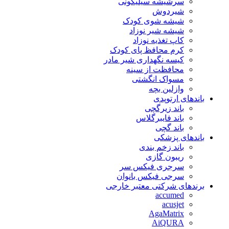
سرشیشه سیلیکونی
شیردوش
شیشه شوی کودک
شیشه شیر نوزاد
کاپ تغذیه نوزاد
کرم محافظ پای کودک
کیسه نگهداری شیر مادر
محافظت از سینه
مسواک انگشتی
وازلین بچه
باندهای ارتوپدی
باند زیرگچی
باند فایبرگلاس
باند گچی
باندهای پزشکی
باند زخم بندی
ریبون گازی
سرجری فیکس سر
سرجی فیکس بانوان
برندهای شرکتی معتبر خارجی
accumed
acusjet
AgaMatrix
AiQURA