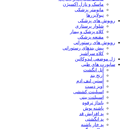
ماسک و نازل اکسیژن
مانومتر پزشکی
نبولایزرها
روپوش های پزشکی
شلوار پرستاری
کلاه پزشک و بیمار
مقنعه پزشکی
روپوش های رستورانی
پیش بندهای رستورانی
کلاه سرآشپز
ژل موضعی لیدوکائین
ساپورت های طبی
آتل انگشت
آرنج بند
آستین لنف ادم
آویز دست
اسپلینت کششی
اسپیلنت بینی
بانداژ ترقوه
پاشنه پوش
پد افزایش قد
پد انگشتی
پد خار پاشنه