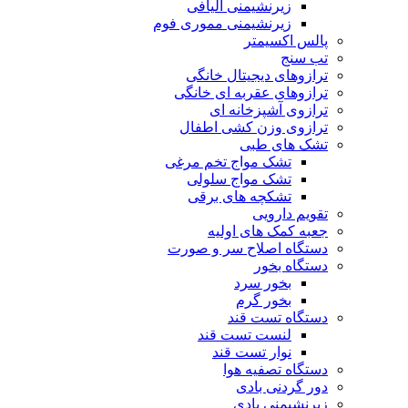
زیرنشیمنی الیافی
زیرنشیمنی مموری فوم
پالس اکسیمتر
تب سنج
ترازوهای دیجیتال خانگی
ترازوهای عقربه ای خانگی
ترازوی آشپزخانه ای
ترازوی وزن کشی اطفال
تشک های طبی
تشک مواج تخم مرغی
تشک مواج سلولی
تشکچه های برقی
تقویم دارویی
جعبه کمک های اولیه
دستگاه اصلاح سر و صورت
دستگاه بخور
بخور سرد
بخور گرم
دستگاه تست قند
لنست تست قند
نوار تست قند
دستگاه تصفیه هوا
دور گردنی بادی
زیرنشیمنی بادی