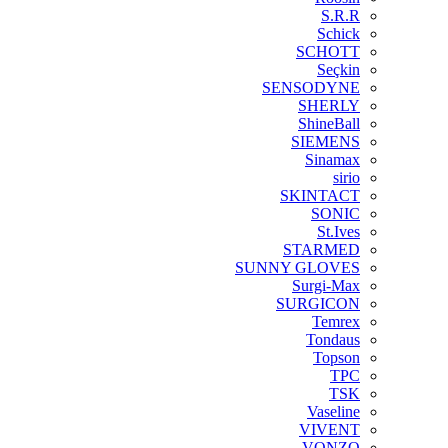
S.R.R
Schick
SCHOTT
Seçkin
SENSODYNE
SHERLY
ShineBall
SIEMENS
Sinamax
sirio
SKINTACT
SONIC
St.Ives
STARMED
SUNNY GLOVES
Surgi-Max
SURGICON
Temrex
Tondaus
Topson
TPC
TSK
Vaseline
VIVENT
VONZO