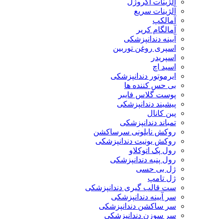
آلژینات آکروژل
آلژینات سریع
آمالکپ
آمالگام کریر
آیینه دندانپزشکی
اسپری روغن توربین
اسپریدر
اسید اچ
ایرموتور دندانپزشکی
بی حس کننده ها
پوست گلاس فایبر
پیشبند دندانپزشکی
پین کانال
تمباند دندانپزشکی
روکش نایلونی سرساکشن
روکش یونیت دندانپزشکی
رول پک اتوکلاو
رول پنبه دندانپزشکی
ژل بی حسی
ژل تامپ
ست قالب گیری دندانپزشکی
سر آیینه دندانپزشکی
سر ساکشن دندانپزشکی
سر سوزن دندانپزشکی