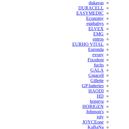
dukavas
DURACELL
EASYMEDIC
Economy
eggbabys
ELVEX
EMG
entros
EURHO VITAL
Euronda
evony
Fixodent
fuchs
GALA
Gigacell
Gillette
GP batteries
HAODI
HD
hongyu
HORIGEN
Johnson's
joly
JOYCEone
KaBaNa