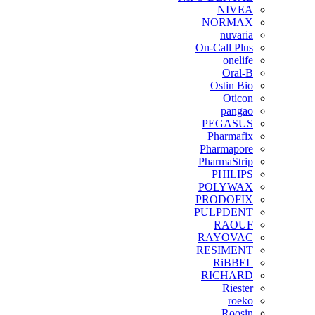
NIVEA
NORMAX
nuvaria
On-Call Plus
onelife
Oral-B
Ostin Bio
Oticon
pangao
PEGASUS
Pharmafix
Pharmapore
PharmaStrip
PHILIPS
POLYWAX
PRODOFIX
PULPDENT
RAOUF
RAYOVAC
RESIMENT
RiBBEL
RICHARD
Riester
roeko
Roosin