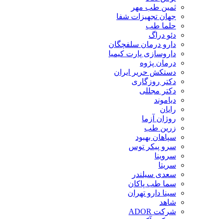
ثمین طب مهر
جهان تجهیزات شفا
حلما طب
دئو دراگ
دارو درمان سلفچگان
داروسازی پارت کیمیا
درمان پژوه
دستکش حریر ایران
دکتر روزگاری
دکتر مجللی
دیاموند
رایان
روژان آزما
زرین طب
سپاهان بهبود
سرو پیکر توس
سروینا
سریتا
سعدی سیلندر
سما طب پاکان
سینا دارو تهران
شاهد
شرکت ADOR