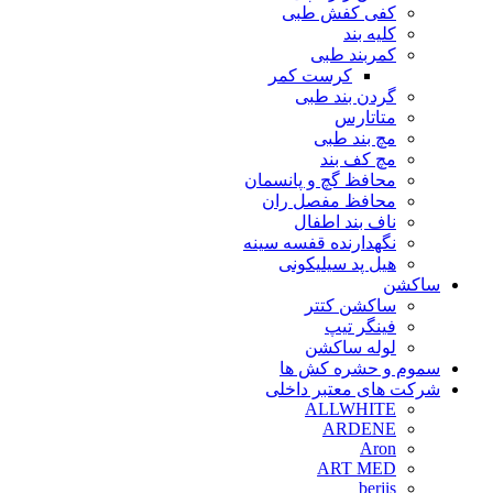
کفی کفش طبی
کلیه بند
کمربند طبی
کرست کمر
گردن بند طبی
متاتارس
مچ بند طبی
مچ کف بند
محافظ گچ و پانسمان
محافظ مفصل ران
ناف بند اطفال
نگهدارنده قفسه سینه
هیل پد سیلیکونی
ساکشن
ساکشن کتتر
فینگر تیپ
لوله ساکشن
سموم و حشره کش ها
شرکت های معتبر داخلی
ALLWHITE
ARDENE
Aron
ART MED
berjis