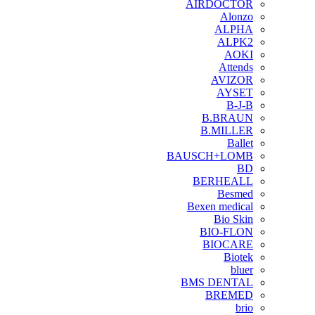
AIRDOCTOR
Alonzo
ALPHA
ALPK2
AOKI
Attends
AVIZOR
AYSET
B-J-B
B.BRAUN
B.MILLER
Ballet
BAUSCH+LOMB
BD
BERHEALL
Besmed
Bexen medical
Bio Skin
BIO-FLON
BIOCARE
Biotek
bluer
BMS DENTAL
BREMED
brio