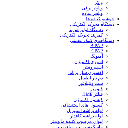
واکر
ویلچر برقی
ویلچر ساده
خوشبو کننده ها
دستگاه محرک الکتریکی
دستگاه اولتراسوند
کمربند تحریک الکتریکی
دستگاههای کمک تنفسی
BiPAP
CPAP
آمبوبگ
اسپری اکسیژن
اسپیرومتر
اکسیژن ساز پرتابل
دم یار اطفال
ست ونتیلاتور
فلومتر
فیلتر HME
کپسول اکسیژن
کپسول های استنشاقی
لوله تراشه اسپیرال
لوله تراشه کافدار
لیوان مرطوب کننده مانومتر
ماسک سی پپ و بای پپ