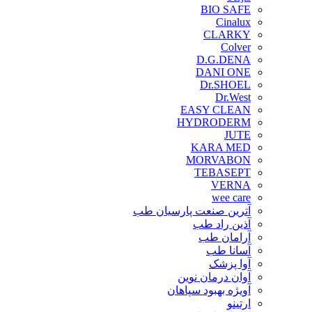
BIO SAFE
Cinalux
CLARKY
Colver
D.G.DENA
DANI ONE
Dr.SHOEL
Dr.West
EASY CLEAN
HYDRODERM
JUTE
KARA MED
MORVABON
TEBASEPT
VERNA
wee care
آترین صنعت پارسیان طب
آذین راد طب
آرامان طب
آسانا طب
آوا پزشک
آوان درمان نوین
آویژه بهبود سپاهان
ارتینو