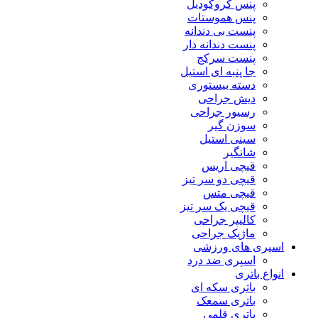
پنس کروکودیل
پنس هموستات
پنست بی دندانه
پنست دندانه دار
پنست سرکج
جا پنبه ای استیل
دسته بیستوری
دیش جراحی
رسیور جراحی
سوزن گیر
سینی استیل
شانگیر
قیچی اریس
قیچی دو سر تیز
قیچی متس
قیچی یک سر تیز
کالیپر جراحی
ماژیک جراحی
اسپری های ورزشی
اسپری ضد درد
انواع باتری
باتری سکه ای
باتری سمعک
باتری قلمی