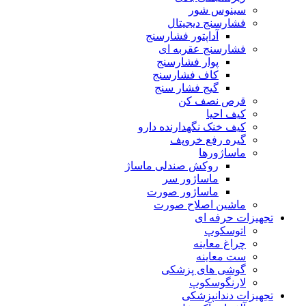
سینوس شور
فشارسنج دیجیتال
آداپتور فشارسنج
فشارسنج عقربه ای
پوار فشارسنج
کاف فشارسنج
گیج فشار سنج
قرص نصف کن
کیف احیا
کیف خنک نگهدارنده دارو
گیره رفع خروپف
ماساژورها
روکش صندلی ماساژ
ماساژور سر
ماساژور صورت
ماشین اصلاح صورت
تجهیزات حرفه ای
اتوسکوپ
چراغ معاینه
ست معاینه
گوشی های پزشکی
لارنگوسکوپ
تجهیزات دندانپزشکی