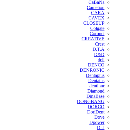
CaBaNa
Camelion
CARA
CAVEX
CLOSEUP
Colgate
Coronet
CREATIVE
Crest
D.T.A
D&D
deli
DENCO
DENRONIC
Dentaplus
Dentatus
dentipur
‌Diamond
DinaBase
DONGBANG
DORCO
DoriDent
Dove
Dpower
Dr.J