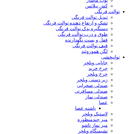
توپ ماساژ
کش پیلاتس
توالت فرنگی
تبدیل توالت فرنگی
تشک و ارتفاع دهنده توالت فرنگی
دستگیره یدک توالت فرنگی
طوق و درب توالت فرنگی
قفل و بست نگهدارنده
قیف توالت فرنگی
لگن هموروئید
توانبخشی
جاپایی ویلچر
چرخ خرید
چرخ ویلچر
زیر دستی ویلچر
صندلی صحرایی
صندلی مسافرتی
صندلی نماز
عصا
پاشنه عصا
لاستیک ویلچر
میز چندمنظوره
میز نماز تاشو
نشیمنگاه ویلچر