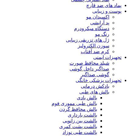
پماد های ضد قارچ
پوست و زیبایی
اکسیدان مو
پد آرایشی
دستگاه میکرودرم
رنگ مو
ژل های تزریقی زیبایی
سوزن الکترولیز
کرم ضد آفتاب
تجهیزات ایمنی
شیلد محافظ صورت
صداگیر داخل گوشی
گوشی صداگیر
تجهیزات پزشکی خانگی
بادکش درمانی
بالش های طبی
بالش بادی
بالش طبی مموری فوم
بالش محافظ گردن
بالشت بارداری
بالشت بین زانویی
بالشت پشت کمری
بالشت طبی نوزاد