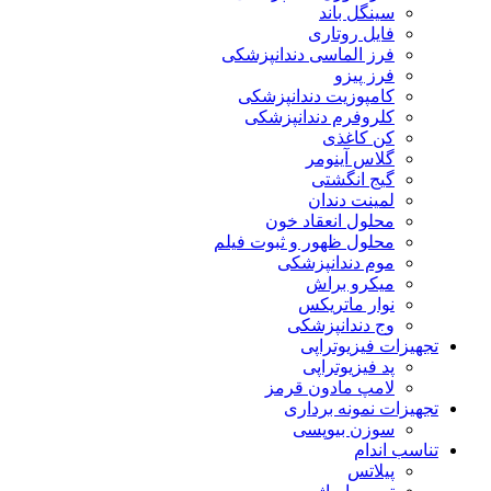
سینگل باند
فایل روتاری
فرز الماسی دندانپزشکی
فرز پیزو
کامپوزیت دندانپزشکی
کلروفرم دندانپزشکی
کن کاغذی
گلاس آینومر
گیج انگشتی
لمینت دندان
محلول انعقاد خون
محلول ظهور و ثبوت فیلم
موم دندانپزشکی
میکرو براش
نوار ماتریکس
وج دندانپزشکی
تجهیزات فیزیوتراپی
پد فیزیوتراپی
لامپ مادون قرمز
تجهیزات نمونه برداری
سوزن بیوپسی
تناسب اندام
پیلاتس