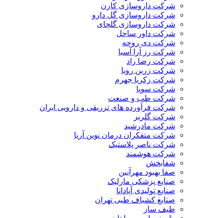
شرکت داروسازی کارن
شرکت داروسازی گل دارو
شرکت داروسازی گلچای
شرکت داور ساحل
شرکت دی روحه
شرکت رز آرا آسیا
شرکت رضا راد
شرکت زرین رویا
شرکت زکریا جهرم
شرکت سوپا
شرکت طب و صنعت
شرکت فرآورده های تزریقی و دارویی ایران
شرکت گلریز
شرکت مادرشید
شرکت متفکران درمان نوین آریا
شرکت ناصر پلاستیک
شرکت هوشمند
شفابخش
صفا بهبود مهرآیین
صنایع پزشکی مارلیک
صنایع تولیدی آپادانا
صنایع کشباف طبی تهران
طیف ساز