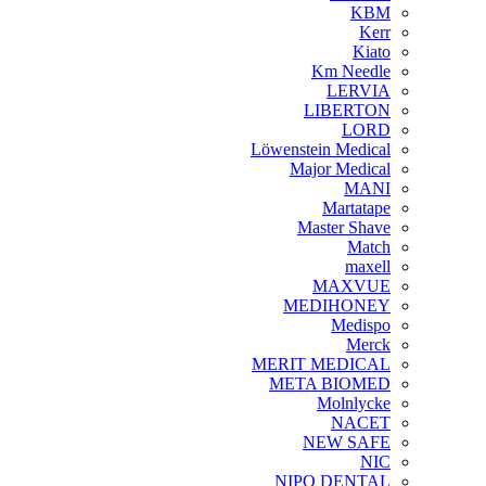
KBM
Kerr
Kiato
Km Needle
LERVIA
LIBERTON
LORD
Löwenstein Medical
Major Medical
MANI
Martatape
Master Shave
Match
maxell
MAXVUE
MEDIHONEY
Medispo
Merck
MERIT MEDICAL
META BIOMED
Molnlycke
NACET
NEW SAFE
NIC
NIPO DENTAL