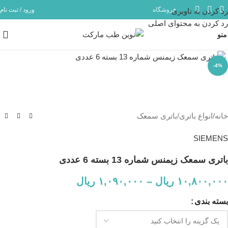
فروشگاه
ورود / ثبت نام
رد کردن به ناوبری
مشاوره و پشتیبانی آنلاین در ایتا و روبیکا با شماره: 09358254705
رد کردن به محتوای اصلی
منو
بزرگنمایی تصویر
-4%
خانه
/
انواع باتری
/
باتری سمعک
SIEMENS
باتری سمعک زیمنس شماره 13 بسته 6 عددی
۱۰,۸۰۰,۰۰۰
ریال
–
۱,۰۹۰,۰۰۰
ریال
بسته بندی