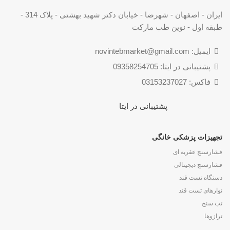
ایران - اصفهان - شهرضا - خیابان دکتر شهید بهشتی - پلاک 314 -
طبقه اول - نوین طب مارکت
ایمیل: novintebmarket@gmail.com
پشتیبانی در ایتا: 09358254705
فاکس: 03153237027
پشتیبانی در ایتا
تجهیزات پزشکی خانگی
فشارسنج عقربه ای
فشارسنج دیجیتالی
دستگاه تست قند
نوارهای تست قند
تب سنج
ترازوها