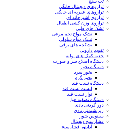
تب سنج
ترازوهای دیجیتال خانگی
ترازوهای عقربه ای خانگی
ترازوی آشپزخانه ای
ترازوی وزن کشی اطفال
تشک های طبی
تشک مواج تخم مرغی
تشک مواج سلولی
تشکچه های برقی
تقویم دارویی
جعبه کمک های اولیه
دستگاه اصلاح سر و صورت
دستگاه بخور
بخور سرد
بخور گرم
دستگاه تست قند
لنست تست قند
نوار تست قند
دستگاه تصفیه هوا
دور گردنی بادی
زیرنشیمنی بادی
سینوس شور
فشارسنج دیجیتال
آداپتور فشارسنج