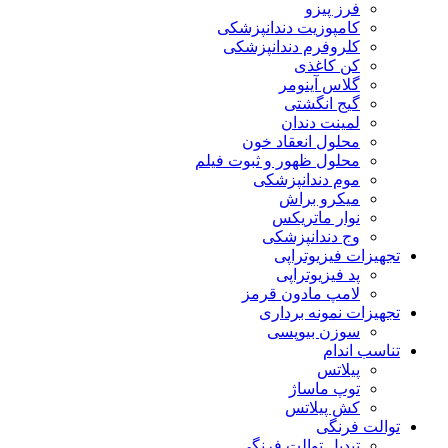
فرز پیزو
کامپوزیت دندانپزشکی
کلروفرم دندانپزشکی
کن کاغذی
گلاس آینومر
گیج انگشتی
لمینت دندان
محلول انعقاد خون
محلول ظهور و ثبوت فیلم
موم دندانپزشکی
میکرو براش
نوار ماتریکس
وج دندانپزشکی
تجهیزات فیزیوتراپی
پد فیزیوتراپی
لامپ مادون قرمز
تجهیزات نمونه برداری
سوزن بیوپسی
تناسب اندام
پیلاتس
توپ ماساژ
کش پیلاتس
توالت فرنگی
تبدیل توالت فرنگی