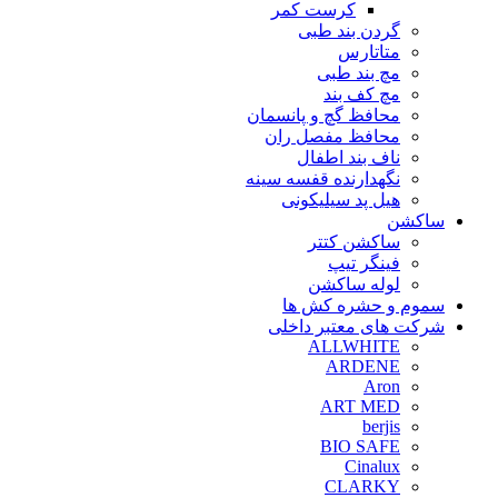
کرست کمر
گردن بند طبی
متاتارس
مچ بند طبی
مچ کف بند
محافظ گچ و پانسمان
محافظ مفصل ران
ناف بند اطفال
نگهدارنده قفسه سینه
هیل پد سیلیکونی
ساکشن
ساکشن کتتر
فینگر تیپ
لوله ساکشن
سموم و حشره کش ها
شرکت های معتبر داخلی
ALLWHITE
ARDENE
Aron
ART MED
berjis
BIO SAFE
Cinalux
CLARKY