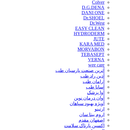
Colver
D.G.DENA
DANI ONE
Dr.SHOEL
Dr.West
EASY CLEAN
HYDRODERM
JUTE
KARA MED
MORVABON
TEBASEPT
VERNA
wee care
آترین صنعت پارسیان طب
آذین راد طب
آرامان طب
آسانا طب
آوا پزشک
آوان درمان نوین
آویژه بهبود سپاهان
ارتینو
اروم بیتا سان
اصفهان مقدم
اکسین پارتاک سلامت