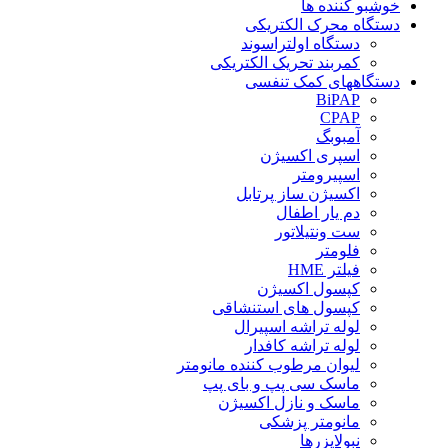
خوشبو کننده ها
دستگاه محرک الکتریکی
دستگاه اولتراسوند
کمربند تحریک الکتریکی
دستگاههای کمک تنفسی
BiPAP
CPAP
آمبوبگ
اسپری اکسیژن
اسپیرومتر
اکسیژن ساز پرتابل
دم یار اطفال
ست ونتیلاتور
فلومتر
فیلتر HME
کپسول اکسیژن
کپسول های استنشاقی
لوله تراشه اسپیرال
لوله تراشه کافدار
لیوان مرطوب کننده مانومتر
ماسک سی پپ و بای پپ
ماسک و نازل اکسیژن
مانومتر پزشکی
نبولایزرها