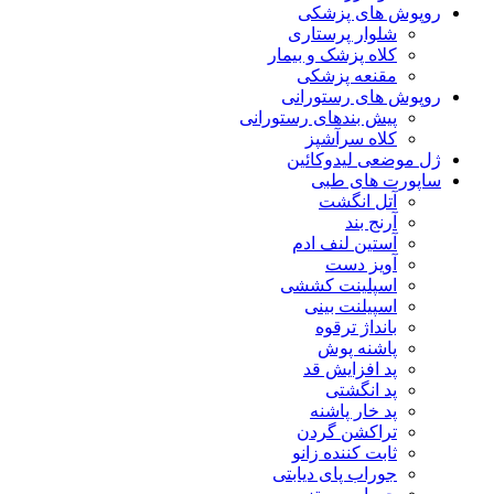
روپوش های پزشکی
شلوار پرستاری
کلاه پزشک و بیمار
مقنعه پزشکی
روپوش های رستورانی
پیش بندهای رستورانی
کلاه سرآشپز
ژل موضعی لیدوکائین
ساپورت های طبی
آتل انگشت
آرنج بند
آستین لنف ادم
آویز دست
اسپلینت کششی
اسپیلنت بینی
بانداژ ترقوه
پاشنه پوش
پد افزایش قد
پد انگشتی
پد خار پاشنه
تراکشن گردن
ثابت کننده زانو
جوراب پای دیابتی