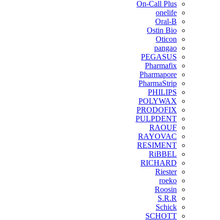
On-Call Plus
onelife
Oral-B
Ostin Bio
Oticon
pangao
PEGASUS
Pharmafix
Pharmapore
PharmaStrip
PHILIPS
POLYWAX
PRODOFIX
PULPDENT
RAOUF
RAYOVAC
RESIMENT
RiBBEL
RICHARD
Riester
roeko
Roosin
S.R.R
Schick
SCHOTT