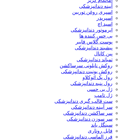
آمالگام کریر
آیینه دندانپزشکی
اسپری روغن توربین
اسپریدر
اسید اچ
ایرموتور دندانپزشکی
بی حس کننده ها
پوست گلاس فایبر
پیشبند دندانپزشکی
پین کانال
تمباند دندانپزشکی
روکش نایلونی سرساکشن
روکش یونیت دندانپزشکی
رول پک اتوکلاو
رول پنبه دندانپزشکی
ژل بی حسی
ژل تامپ
ست قالب گیری دندانپزشکی
سر آیینه دندانپزشکی
سر ساکشن دندانپزشکی
سر سوزن دندانپزشکی
سینگل باند
فایل روتاری
فرز الماسی دندانپزشکی