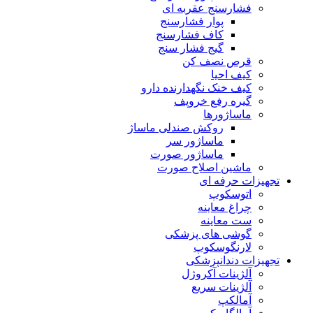
فشارسنج عقربه ای
پوار فشارسنج
کاف فشارسنج
گیج فشار سنج
قرص نصف کن
کیف احیا
کیف خنک نگهدارنده دارو
گیره رفع خروپف
ماساژورها
روکش صندلی ماساژ
ماساژور سر
ماساژور صورت
ماشین اصلاح صورت
تجهیزات حرفه ای
اتوسکوپ
چراغ معاینه
ست معاینه
گوشی های پزشکی
لارنگوسکوپ
تجهیزات دندانپزشکی
آلژینات آکروژل
آلژینات سریع
آمالکپ