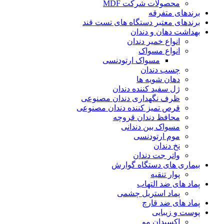
محصولات شرکت MDF
برندهای متفرقه
برندهای معتبر دستگاه های تست قند
بهداشت دهان و دندان
انواع خمیر دندان
انواع مسواک
مسواک ارتودنسی
چسب دندان
دهان شویه ها
ژل سفید کننده دندان
ظرف نگهداری دندان مصنوعی
قرص تمیز کننده دندان مصنوعی
محافظ دندان قروچه
مسواک بین دندانی
موم ارتودنسی
نخ دندان
واتر جت دندان
بیماری های دستگاه گوارش
پوار تنقیه
پماد های ضد التهاب
پماد استریل چشمی
پماد های ضد قارچ
پوست و زیبایی
اکسیدان مو