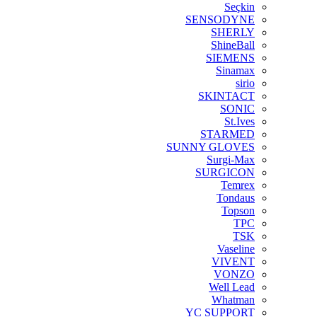
Seçkin
SENSODYNE
SHERLY
ShineBall
SIEMENS
Sinamax
sirio
SKINTACT
SONIC
St.Ives
STARMED
SUNNY GLOVES
Surgi-Max
SURGICON
Temrex
Tondaus
Topson
TPC
TSK
Vaseline
VIVENT
VONZO
Well Lead
Whatman
YC SUPPORT