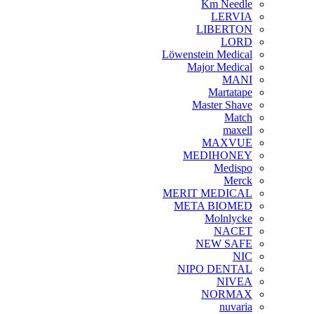
Km Needle
LERVIA
LIBERTON
LORD
Löwenstein Medical
Major Medical
MANI
Martatape
Master Shave
Match
maxell
MAXVUE
MEDIHONEY
Medispo
Merck
MERIT MEDICAL
META BIOMED
Molnlycke
NACET
NEW SAFE
NIC
NIPO DENTAL
NIVEA
NORMAX
nuvaria