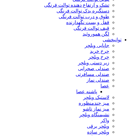
تشک و ارتفاع دهنده توالت فرنگی
دستگیره یدک توالت فرنگی
طوق و درب توالت فرنگی
قفل و بست نگهدارنده
قیف توالت فرنگی
لگن هموروئید
توانبخشی
جاپایی ویلچر
چرخ خرید
چرخ ویلچر
زیر دستی ویلچر
صندلی صحرایی
صندلی مسافرتی
صندلی نماز
عصا
پاشنه عصا
لاستیک ویلچر
میز چندمنظوره
میز نماز تاشو
نشیمنگاه ویلچر
واکر
ویلچر برقی
ویلچر ساده