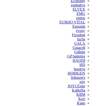
Economy
eggbabys
ELVEX
EMG
entros
EURHO VITAL
Euronda
evony
Fixodent
fuchs
GALA
Gigacell
Gillette
GP batteries
HAODI
HD
hongyu
HORIGEN
Johnson's
joly
JOYCEone
KaBaNa
KBM
Kerr
Kiato