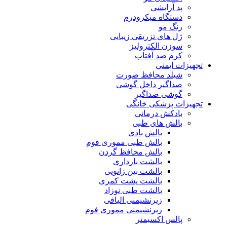
پد آرایشی
دستگاه میکرودرم
رنگ مو
ژل های تزریقی زیبایی
سوزن الکترولیز
کرم ضد آفتاب
تجهیزات ایمنی
شیلد محافظ صورت
صداگیر داخل گوشی
گوشی صداگیر
تجهیزات پزشکی خانگی
بادکش درمانی
بالش های طبی
بالش بادی
بالش طبی مموری فوم
بالش محافظ گردن
بالشت بارداری
بالشت بین زانویی
بالشت پشت کمری
بالشت طبی نوزاد
زیرنشیمنی الیافی
زیرنشیمنی مموری فوم
پالس اکسیمتر