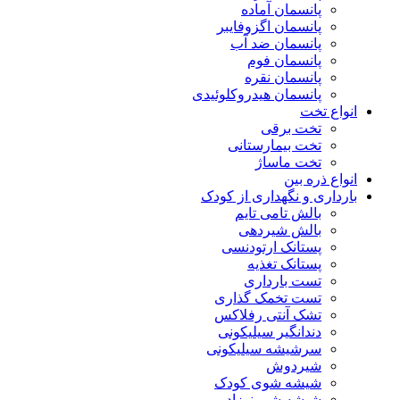
پانسمان آماده
پانسمان اگزوفایبر
پانسمان ضد آب
پانسمان فوم
پانسمان نقره
پانسمان هیدروکلوئیدی
انواع تخت
تخت برقی
تخت بیمارستانی
تخت ماساژ
انواع ذره بین
بارداری و نگهداری از کودک
بالش تامی تایم
بالش شیردهی
پستانک ارتودنسی
پستانک تغذیه
تست بارداری
تست تخمک گذاری
تشک آنتی رفلاکس
دندانگیر سیلیکونی
سرشیشه سیلیکونی
شیردوش
شیشه شوی کودک
شیشه شیر نوزاد