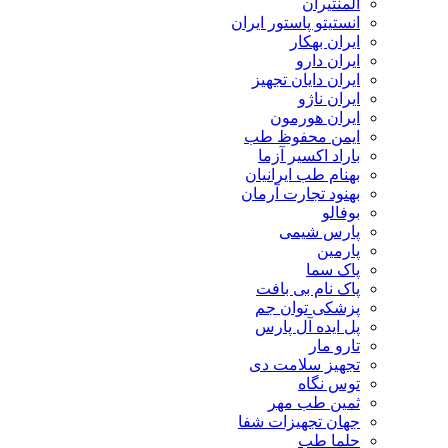
المنتیران
انستیتو پاستور ایران
ایران بهکار
ایران دارو
ایران دایان تجهیز
ایران ناژو
ایران هورمون
ایمن محفوظ طب
باراد اکسیر آزما
بهنام طب ایرانیان
بهنود تجارت آرمان
بوفالو
پارس شیمی
پارمین
پاک سما
پاک نام بی بافت
پزشکی توان جم
پل ایده آل پارس
تارو مار
تجهیز سلامت دی
توس نگاه
ثمین طب مهر
جهان تجهیزات شفا
حلما طب