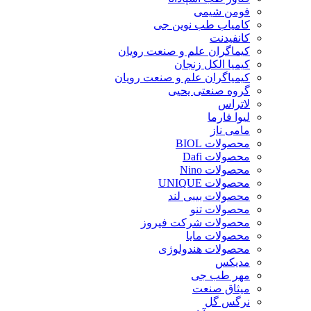
فومن شیمی
کامیاب طب نوین جی
کانفیدنت
کیماگران علم و صنعت رویان
کیمیا الکل زنجان
کیمیاگران علم و صنعت رویان
گروه صنعتی یحیی
لاتراس
لیوا فارما
مامی ناز
محصولات BIOL
محصولات Dafi
محصولات Nino
محصولات UNIQUE
محصولات بیبی لند
محصولات تنو
محصولات شرکت فیروز
محصولات مایا
محصولات هندولوژی
مدیکس
مهر طب جی
میثاق صنعت
نرگس گل