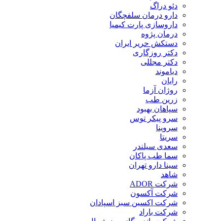
دئو دراگ
دارو درمان سلفچگان
داروسازی پارت کیمیا
درمان پژوه
دستکش حریر ایران
دکتر روزگاری
دکتر مجللی
دیاموند
رایان
روژان آزما
زرین طب
سپاهان بهبود
سرو پیکر توس
سروینا
سریتا
سعدی سیلندر
سما طب پاکان
سینا دارو تهران
شاهد
شرکت ADOR
شرکت آکسون
شرکت اکسین سبز اسپادان
شرکت باراد