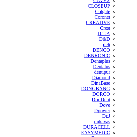
CAVEX
CLOSEUP
Colgate
Coronet
CREATIVE
Crest
D.T.A
D&D
deli
DENCO
DENRONIC
Dentaplus
Dentatus
dentipur
‌Diamond
DinaBase
DONGBANG
DORCO
DoriDent
Dove
Dpower
Dr.J
dukavas
DURACELL
EASYMEDIC