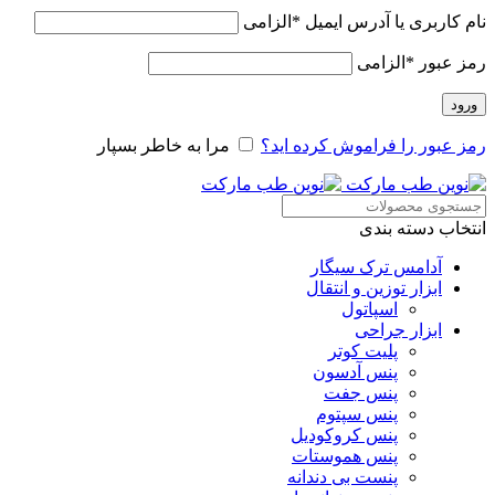
نام کاربری یا آدرس ایمیل
*
الزامی
رمز عبور
*
الزامی
ورود
رمز عبور را فراموش کرده اید؟
مرا به خاطر بسپار
انتخاب دسته بندی
آدامس ترک سیگار
ابزار توزین و انتقال
اسپاتول
ابزار جراحی
پلیت کوتر
پنس آدسون
پنس جفت
پنس سپتوم
پنس کروکودیل
پنس هموستات
پنست بی دندانه