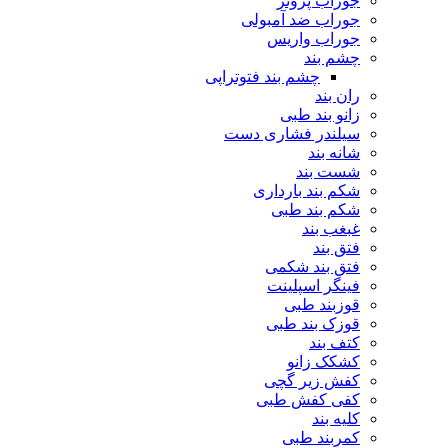
جوراب پروتز
جوراب ضد آمبولی
جوراب واریس
چشم بند
چشم بند فتوتراپی
ران بند
زانو بند طبی
سیلندر فشاری دست
شانه بند
شست بند
شکم بند بارداری
شکم بند طبی
غبغب بند
فتق بند
فتق بند شکمی
فینگر اسپلینت
قوزبند طبی
قوزک بند طبی
کتف بند
کشکک زانو
کفش زیر گچی
کفی کفش طبی
کلیه بند
کمربند طبی