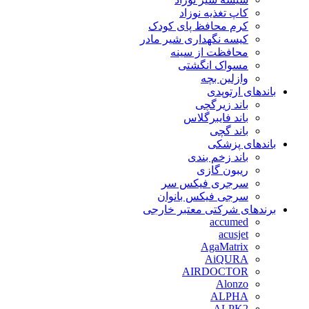
کاپ تغذیه نوزاد
کرم محافظ پای کودک
کیسه نگهداری شیر مادر
محافظت از سینه
مسواک انگشتی
وازلین بچه
باندهای ارتوپدی
باند زیرگچی
باند فایبرگلاس
باند گچی
باندهای پزشکی
باند زخم بندی
ریبون گازی
سرجری فیکس سر
سرجی فیکس بانوان
برندهای شرکتی معتبر خارجی
accumed
acusjet
AgaMatrix
AiQURA
AIRDOCTOR
Alonzo
ALPHA
ALPK2