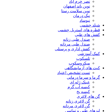
نصر خرم آباد
نوین باند اصفهان
نوین سلامت رستا
نیک درمان
نیوساد
شیلد چشمی
قطره های استریل چشمی
کفش های طبی
صندل طبی زنانه
صندل طبی مردانه
کفش اداری و پرسنلی
کمک آموزشی
تلسکوپ
میکروسکوپ
کیت های آزمایشگاهی
تست تشخیص اعتیاد
گرما و سرما درمانی
عینک ژله ای
کیسه آب گرم
کیسه یخ
گن های لاغری
گن لاغری زنانه
گن لاغری مردانه
لنزهای طبی و تماسی