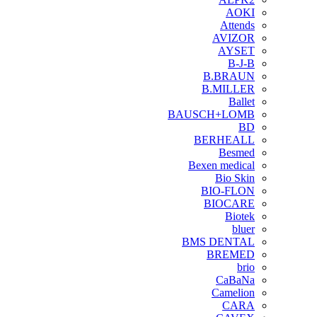
AOKI
Attends
AVIZOR
AYSET
B-J-B
B.BRAUN
B.MILLER
Ballet
BAUSCH+LOMB
BD
BERHEALL
Besmed
Bexen medical
Bio Skin
BIO-FLON
BIOCARE
Biotek
bluer
BMS DENTAL
BREMED
brio
CaBaNa
Camelion
CARA