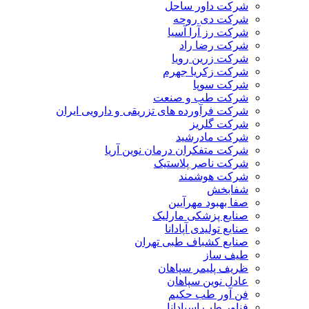
شرکت داور ساحل
شرکت دی روحه
شرکت رز آرا آسیا
شرکت رضا راد
شرکت زرین رویا
شرکت زکریا جهرم
شرکت سوپا
شرکت طب و صنعت
شرکت فرآورده های تزریقی و دارویی ایران
شرکت گلریز
شرکت مادرشید
شرکت متفکران درمان نوین آریا
شرکت ناصر پلاستیک
شرکت هوشمند
شفابخش
صفا بهبود مهرآیین
صنایع پزشکی مارلیک
صنایع تولیدی آپادانا
صنایع کشباف طبی تهران
طیف ساز
ظریف پلیمر سپاهان
عادل نوین سپاهان
فن آور طب حکیم
فناور طب اسپادانا