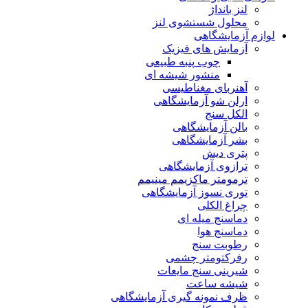
لنز بانداژ
محلول شستشوی لنز
لوازم آزمایشگاهی
آزمایش های فیزیک
چوب پنبه طبیعی
منشور شیشه ای
آهنربای مغناطیسی
ارلن شو آزمایشگاهی
الکل سنج
بالن آزمایشگاهی
بشر آزمایشگاهی
پتری دیش
ترازوی آزمایشگاهی
ترمومتر ماکزیمم مینیمم
توری نسوز آزمایشگاهی
چراغ الکلی
دماسنج میله ای
دماسنج هوا
رطوبت سنج
رفرکتومتر چشمی
شیرینی سنج مایعات
شیشه ساعت
ظرف نمونه گیری آزمایشگاهی