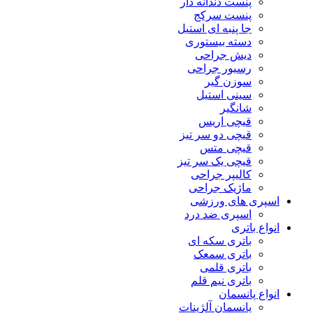
پنست دندانه دار
پنست سرکج
جا پنبه ای استیل
دسته بیستوری
دیش جراحی
رسیور جراحی
سوزن گیر
سینی استیل
شانگیر
قیچی اریس
قیچی دو سر تیز
قیچی متس
قیچی یک سر تیز
کالیپر جراحی
ماژیک جراحی
اسپری های ورزشی
اسپری ضد درد
انواع باتری
باتری سکه ای
باتری سمعک
باتری قلمی
باتری نیم قلم
انواع پانسمان
پانسمان آلژینات