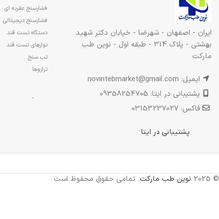
فشارسنج عقربه ای
فشارسنج دیجیتالی
ایران - اصفهان - شهرضا - خیابان دکتر شهید
دستگاه تست قند
بهشتی - پلاک 314 - طبقه اول - نوین طب
نوارهای تست قند
مارکت
تب سنج
ترازوها
ایمیل: novintebmarket@gmail.com
پشتیبانی در ایتا: 09358254705
.
فاکس: 03153237027
پشتیبانی در ایتا
© 2025
نوین طب مارکت
. تمامی حقوق محفوظ است