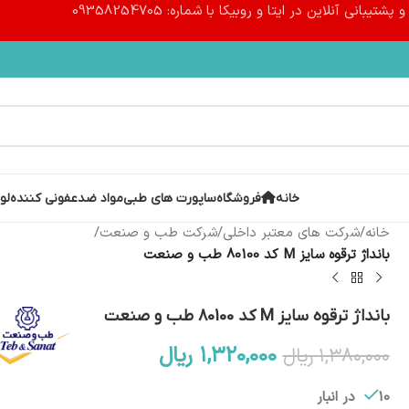
پشتیبانی آنلاین در ایتا و روبیکا با شماره: 09358254705
خانه
فروشگاه
ساپورت های طبی
مواد ضدعفونی کننده
لو
خانه
/
شرکت های معتبر داخلی
/
شرکت طب و صنعت
/
بانداژ ترقوه سایز M کد 80100 طب و صنعت
بانداژ ترقوه سایز M کد 80100 طب و صنعت
۱,۳۲۰,۰۰۰
ریال
۱,۳۸۰,۰۰۰
ریال
10 در انبار