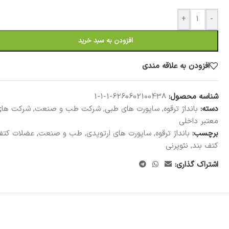
+
-
افزودن به سبد خرید
افزودن به علاقه مندی
شناسه محصول:
6260602100438-1-1-1
دسته:
بانداژ ترقوه
,
ساپورت های طبی
,
شرکت طب و صنعت
,
شرکت های
معتبر داخلی
برچسب:
بانداژ ترقوه
,
ساپورت های ارتوپدی
,
طب و صنعت
,
عضلات کت
کتف بند
,
نئوپرنی
اشتراک گذاری: