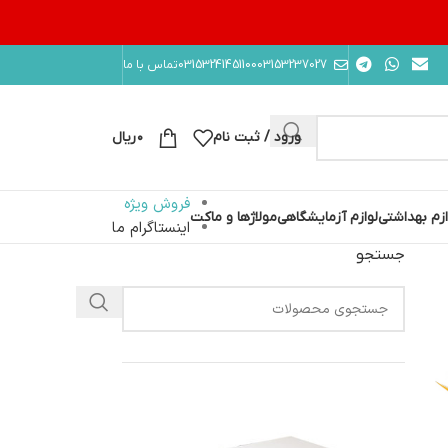
10003153237027
03153241451
تماس با ما
ورود / ثبت نام
۰
ریال
فروش ویژه
ازم بهداشتی
لوازم آزمایشگاهی
مولاژها و ماکت
اینستاگرام ما
جستجو