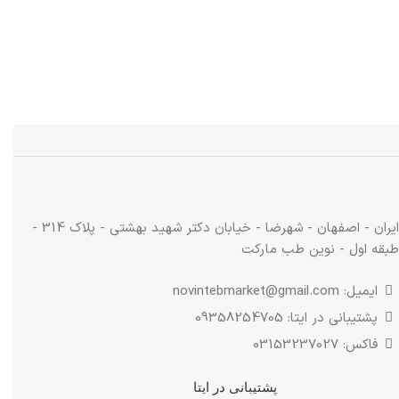
ایران - اصفهان - شهرضا - خیابان دکتر شهید بهشتی - پلاک 314 -
طبقه اول - نوین طب مارکت
ایمیل: novintebmarket@gmail.com
پشتیبانی در ایتا: 09358254705
فاکس: 03153237027
پشتیبانی در ایتا