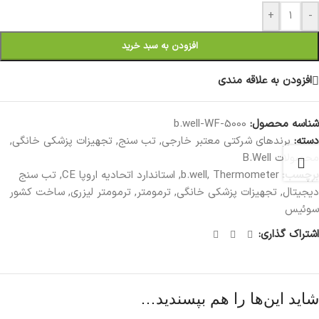
+
-
افزودن به سبد خرید
افزودن به علاقه مندی
شناسه محصول:
b.well-WF-5000
دسته:
برندهای شرکتی معتبر خارجی
,
تب سنج
,
تجهیزات پزشکی خانگی
,
محصولات B.Well
برچسب:
Thermometer
,
b.well
,
استاندارد اتحادیه اروپا CE
,
تب سنج
دیجیتال
,
تجهیزات پزشکی خانگی
,
ترمومتر
,
ترمومتر لیزری
,
ساخت کشور
سوئیس
اشتراک گذاری:
شاید این‌ها را هم بپسندید…