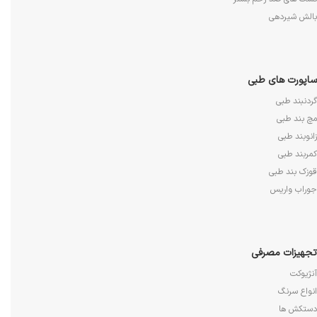
بالش شیردهی
ساپورت های طبی
گردنبند طبی
مچ بند طبی
زانوبند طبی
کمربند طبی
قوزک بند طبی
جوراب واریس
تجهیزات مصرفی
آنژیوکت
انواع سرنگ
دستکش ها