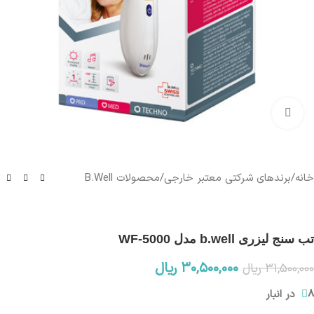
بزرگنمایی تصویر
خانه
/
برندهای شرکتی معتبر خارجی
/
محصولات B.Well
تب سنج لیزری b.well مدل WF-5000
۳۰,۵۰۰,۰۰۰
ریال
۳۱,۵۰۰,۰۰۰
ریال
8 در انبار