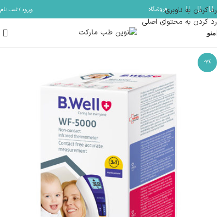
رد کردن به ناوبری
فروشگاه
ورود / ثبت نام
مشاوره و پشتیبانی آنلاین در ایتا و روبیکا با شماره: 09358254705
رد کردن به محتوای اصلی
منو
-3%