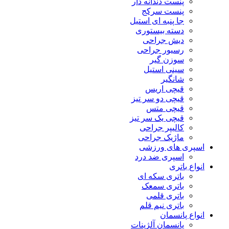
پنست دندانه دار
پنست سرکج
جا پنبه ای استیل
دسته بیستوری
دیش جراحی
رسیور جراحی
سوزن گیر
سینی استیل
شانگیر
قیچی اریس
قیچی دو سر تیز
قیچی متس
قیچی یک سر تیز
کالیپر جراحی
ماژیک جراحی
اسپری های ورزشی
اسپری ضد درد
انواع باتری
باتری سکه ای
باتری سمعک
باتری قلمی
باتری نیم قلم
انواع پانسمان
پانسمان آلژینات