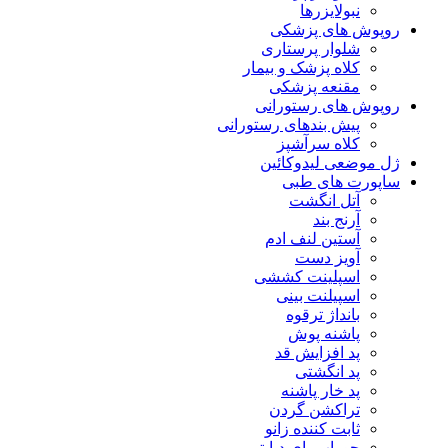
نبولایزرها
روپوش های پزشکی
شلوار پرستاری
کلاه پزشک و بیمار
مقنعه پزشکی
روپوش های رستورانی
پیش بندهای رستورانی
کلاه سرآشپز
ژل موضعی لیدوکائین
ساپورت های طبی
آتل انگشت
آرنج بند
آستین لنف ادم
آویز دست
اسپلینت کششی
اسپیلنت بینی
بانداژ ترقوه
پاشنه پوش
پد افزایش قد
پد انگشتی
پد خار پاشنه
تراکشن گردن
ثابت کننده زانو
جوراب پای دیابتی