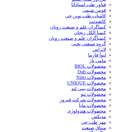
فناور طب اسپادانا
فومن شیمی
کامیاب طب نوین جی
کانفیدنت
کیماگران علم و صنعت رویان
کیمیا الکل زنجان
کیمیاگران علم و صنعت رویان
گروه صنعتی یحیی
لاتراس
لیوا فارما
مامی ناز
محصولات BIOL
محصولات Dafi
محصولات Nino
محصولات UNIQUE
محصولات بیبی لند
محصولات تنو
محصولات شرکت فیروز
محصولات مایا
محصولات هندولوژی
مدیکس
مهر طب جی
میثاق صنعت