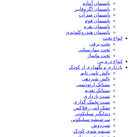
پانسمان آماده
پانسمان اگزوفایبر
پانسمان ضد آب
پانسمان فوم
پانسمان نقره
پانسمان هیدروکلوئیدی
انواع تخت
تخت برقی
تخت بیمارستانی
تخت ماساژ
انواع ذره بین
بارداری و نگهداری از کودک
بالش تامی تایم
بالش شیردهی
پستانک ارتودنسی
پستانک تغذیه
تست بارداری
تست تخمک گذاری
تشک آنتی رفلاکس
دندانگیر سیلیکونی
سرشیشه سیلیکونی
شیردوش
شیشه شوی کودک
شیشه شیر نوزاد