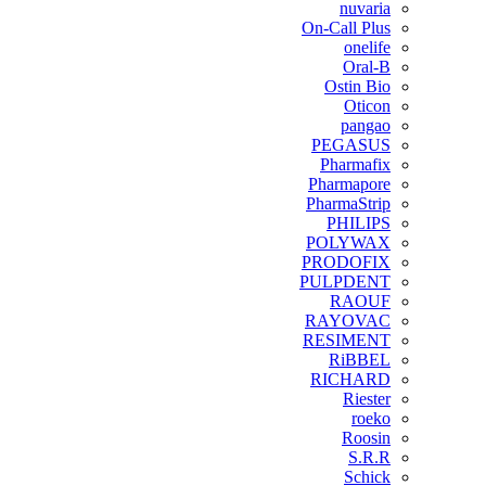
nuvaria
On-Call Plus
onelife
Oral-B
Ostin Bio
Oticon
pangao
PEGASUS
Pharmafix
Pharmapore
PharmaStrip
PHILIPS
POLYWAX
PRODOFIX
PULPDENT
RAOUF
RAYOVAC
RESIMENT
RiBBEL
RICHARD
Riester
roeko
Roosin
S.R.R
Schick