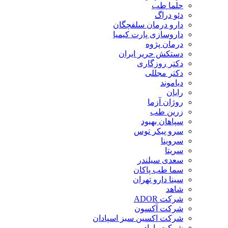
حلما طب
دئو دراگ
دارو درمان سلفچگان
داروسازی پارت کیمیا
درمان پژوه
دستکش حریر ایران
دکتر روزگاری
دکتر مجللی
دیاموند
رایان
روژان آزما
زرین طب
سپاهان بهبود
سرو پیکر توس
سروینا
سریتا
سعدی سیلندر
سما طب پاکان
سینا دارو تهران
شاهد
شرکت ADOR
شرکت آکسون
شرکت اکسین سبز اسپادان
شرکت باراد