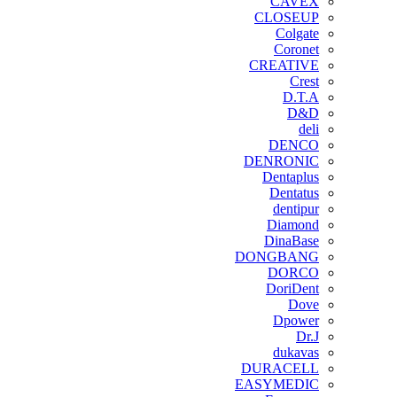
CAVEX
CLOSEUP
Colgate
Coronet
CREATIVE
Crest
D.T.A
D&D
deli
DENCO
DENRONIC
Dentaplus
Dentatus
dentipur
‌Diamond
DinaBase
DONGBANG
DORCO
DoriDent
Dove
Dpower
Dr.J
dukavas
DURACELL
EASYMEDIC