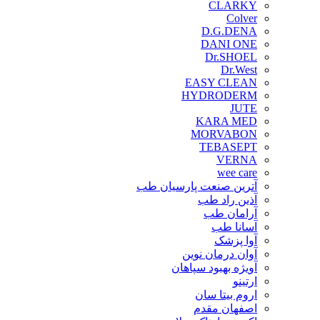
CLARKY
Colver
D.G.DENA
DANI ONE
Dr.SHOEL
Dr.West
EASY CLEAN
HYDRODERM
JUTE
KARA MED
MORVABON
TEBASEPT
VERNA
wee care
آترین صنعت پارسیان طب
آذین راد طب
آرامان طب
آسانا طب
آوا پزشک
آوان درمان نوین
آویژه بهبود سپاهان
ارتینو
اروم بیتا سان
اصفهان مقدم