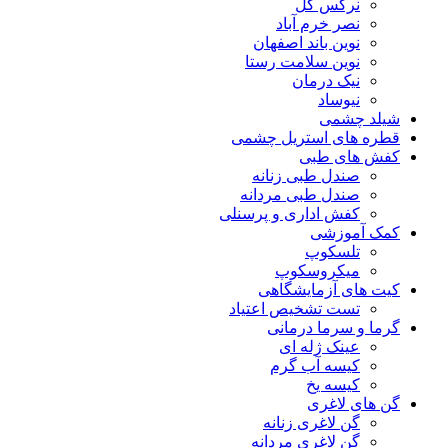
نرگس گل
نصر خرم آباد
نوین باند اصفهان
نوین سلامت رستا
نیک درمان
نیوساد
شیلد چشمی
قطره های استریل چشمی
کفش های طبی
صندل طبی زنانه
صندل طبی مردانه
کفش اداری و پرسنلی
کمک آموزشی
تلسکوپ
میکروسکوپ
کیت های آزمایشگاهی
تست تشخیص اعتیاد
گرما و سرما درمانی
عینک ژله ای
کیسه آب گرم
کیسه یخ
گن های لاغری
گن لاغری زنانه
گن لاغری مردانه