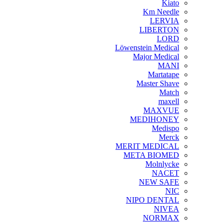
Kiato
Km Needle
LERVIA
LIBERTON
LORD
Löwenstein Medical
Major Medical
MANI
Martatape
Master Shave
Match
maxell
MAXVUE
MEDIHONEY
Medispo
Merck
MERIT MEDICAL
META BIOMED
Molnlycke
NACET
NEW SAFE
NIC
NIPO DENTAL
NIVEA
NORMAX