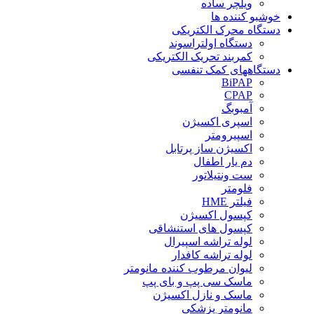
ویلچر ساده
خوشبو کننده ها
دستگاه محرک الکتریکی
دستگاه اولتراسوند
کمربند تحریک الکتریکی
دستگاههای کمک تنفسی
BiPAP
CPAP
آمبوبگ
اسپری اکسیژن
اسپیرومتر
اکسیژن ساز پرتابل
دم یار اطفال
ست ونتیلاتور
فلومتر
فیلتر HME
کپسول اکسیژن
کپسول های استنشاقی
لوله تراشه اسپیرال
لوله تراشه کافدار
لیوان مرطوب کننده مانومتر
ماسک سی پپ و بای پپ
ماسک و نازل اکسیژن
مانومتر پزشکی