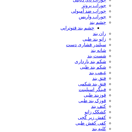
جوراب پروتز
جوراب ضد آمبولی
جوراب واریس
چشم بند
چشم بند فتوتراپی
ران بند
زانو بند طبی
سیلندر فشاری دست
شانه بند
شست بند
شکم بند بارداری
شکم بند طبی
غبغب بند
فتق بند
فتق بند شکمی
فینگر اسپلینت
قوزبند طبی
قوزک بند طبی
کتف بند
کشکک زانو
کفش زیر گچی
کفی کفش طبی
کلیه بند