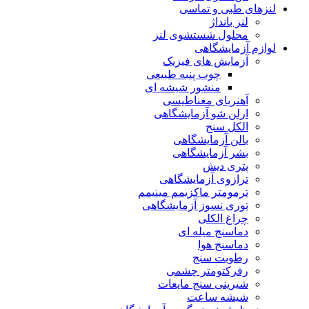
لنزهای طبی و تماسی
لنز بانداژ
محلول شستشوی لنز
لوازم آزمایشگاهی
آزمایش های فیزیک
چوب پنبه طبیعی
منشور شیشه ای
آهنربای مغناطیسی
ارلن شو آزمایشگاهی
الکل سنج
بالن آزمایشگاهی
بشر آزمایشگاهی
پتری دیش
ترازوی آزمایشگاهی
ترمومتر ماکزیمم مینیمم
توری نسوز آزمایشگاهی
چراغ الکلی
دماسنج میله ای
دماسنج هوا
رطوبت سنج
رفرکتومتر چشمی
شیرینی سنج مایعات
شیشه ساعت