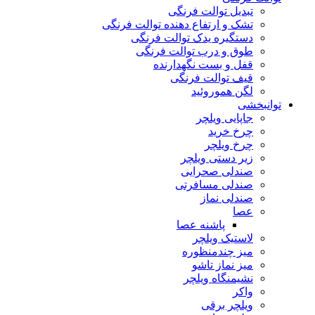
تبدیل توالت فرنگی
تشک و ارتفاع دهنده توالت فرنگی
دستگیره یدک توالت فرنگی
طوق و درب توالت فرنگی
قفل و بست نگهدارنده
قیف توالت فرنگی
لگن هموروئید
توانبخشی
جاپایی ویلچر
چرخ خرید
چرخ ویلچر
زیر دستی ویلچر
صندلی صحرایی
صندلی مسافرتی
صندلی نماز
عصا
پاشنه عصا
لاستیک ویلچر
میز چندمنظوره
میز نماز تاشو
نشیمنگاه ویلچر
واکر
ویلچر برقی