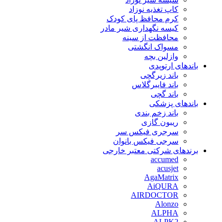
کاپ تغذیه نوزاد
کرم محافظ پای کودک
کیسه نگهداری شیر مادر
محافظت از سینه
مسواک انگشتی
وازلین بچه
باندهای ارتوپدی
باند زیرگچی
باند فایبرگلاس
باند گچی
باندهای پزشکی
باند زخم بندی
ریبون گازی
سرجری فیکس سر
سرجی فیکس بانوان
برندهای شرکتی معتبر خارجی
accumed
acusjet
AgaMatrix
AiQURA
AIRDOCTOR
Alonzo
ALPHA
ALPK2