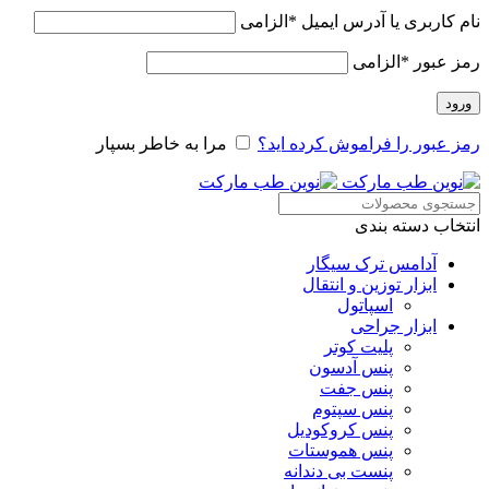
نام کاربری یا آدرس ایمیل
*
الزامی
رمز عبور
*
الزامی
ورود
رمز عبور را فراموش کرده اید؟
مرا به خاطر بسپار
انتخاب دسته بندی
آدامس ترک سیگار
ابزار توزین و انتقال
اسپاتول
ابزار جراحی
پلیت کوتر
پنس آدسون
پنس جفت
پنس سپتوم
پنس کروکودیل
پنس هموستات
پنست بی دندانه