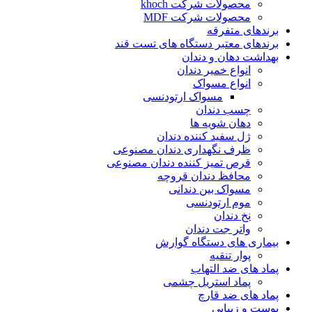
محصولات شرکت khoch
محصولات شرکت MDF
برندهای متفرقه
برندهای معتبر دستگاه های تست قند
بهداشت دهان و دندان
انواع خمیر دندان
انواع مسواک
مسواک ارتودنسی
چسب دندان
دهان شویه ها
ژل سفید کننده دندان
ظرف نگهداری دندان مصنوعی
قرص تمیز کننده دندان مصنوعی
محافظ دندان قروچه
مسواک بین دندانی
موم ارتودنسی
نخ دندان
واتر جت دندان
بیماری های دستگاه گوارش
پوار تنقیه
پماد های ضد التهاب
پماد استریل چشمی
پماد های ضد قارچ
پوست و زیبایی