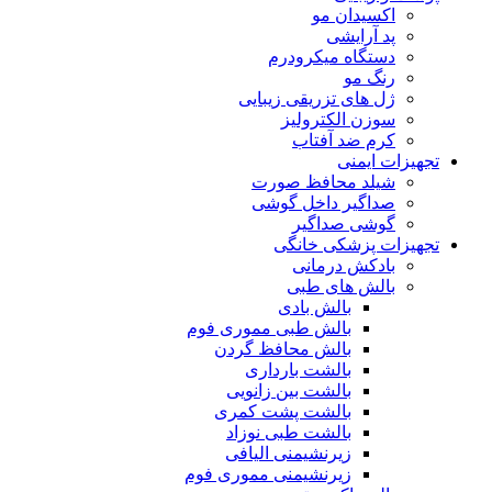
اکسیدان مو
پد آرایشی
دستگاه میکرودرم
رنگ مو
ژل های تزریقی زیبایی
سوزن الکترولیز
کرم ضد آفتاب
تجهیزات ایمنی
شیلد محافظ صورت
صداگیر داخل گوشی
گوشی صداگیر
تجهیزات پزشکی خانگی
بادکش درمانی
بالش های طبی
بالش بادی
بالش طبی مموری فوم
بالش محافظ گردن
بالشت بارداری
بالشت بین زانویی
بالشت پشت کمری
بالشت طبی نوزاد
زیرنشیمنی الیافی
زیرنشیمنی مموری فوم