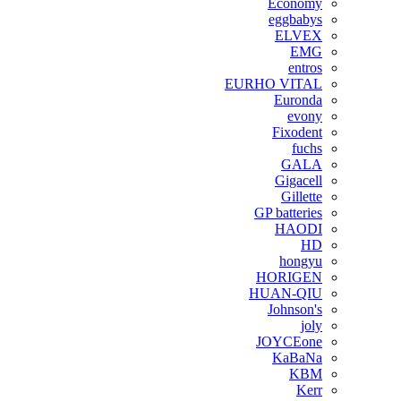
Economy
eggbabys
ELVEX
EMG
entros
EURHO VITAL
Euronda
evony
Fixodent
fuchs
GALA
Gigacell
Gillette
GP batteries
HAODI
HD
hongyu
HORIGEN
HUAN-QIU
Johnson's
joly
JOYCEone
KaBaNa
KBM
Kerr