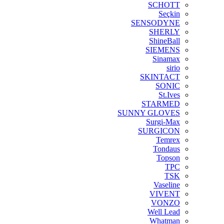
SCHOTT
Seçkin
SENSODYNE
SHERLY
ShineBall
SIEMENS
Sinamax
sirio
SKINTACT
SONIC
St.Ives
STARMED
SUNNY GLOVES
Surgi-Max
SURGICON
Temrex
Tondaus
Topson
TPC
TSK
Vaseline
VIVENT
VONZO
Well Lead
Whatman