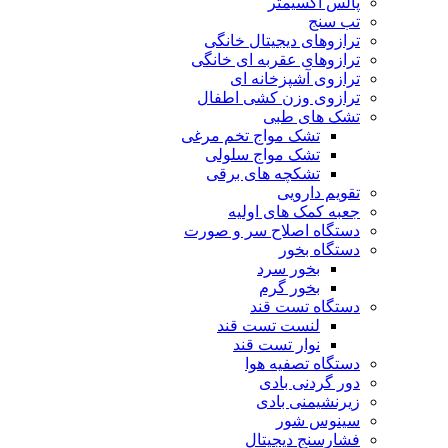
پالس اکسیمتر
تب سنج
ترازوهای دیجیتال خانگی
ترازوهای عقربه ای خانگی
ترازوی آشپزخانه ای
ترازوی وزن کشی اطفال
تشک های طبی
تشک مواج تخم مرغی
تشک مواج سلولی
تشکچه های برقی
تقویم دارویی
جعبه کمک های اولیه
دستگاه اصلاح سر و صورت
دستگاه بخور
بخور سرد
بخور گرم
دستگاه تست قند
لنست تست قند
نوار تست قند
دستگاه تصفیه هوا
دور گردنی بادی
زیرنشیمنی بادی
سینوس شور
فشارسنج دیجیتال