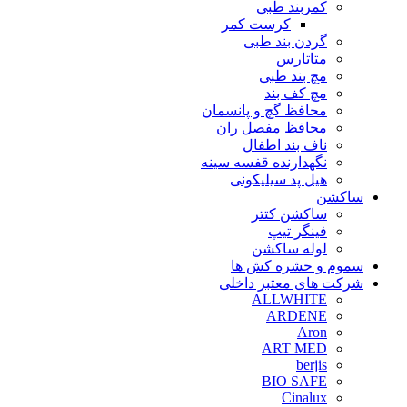
کمربند طبی
کرست کمر
گردن بند طبی
متاتارس
مچ بند طبی
مچ کف بند
محافظ گچ و پانسمان
محافظ مفصل ران
ناف بند اطفال
نگهدارنده قفسه سینه
هیل پد سیلیکونی
ساکشن
ساکشن کتتر
فینگر تیپ
لوله ساکشن
سموم و حشره کش ها
شرکت های معتبر داخلی
ALLWHITE
ARDENE
Aron
ART MED
berjis
BIO SAFE
Cinalux