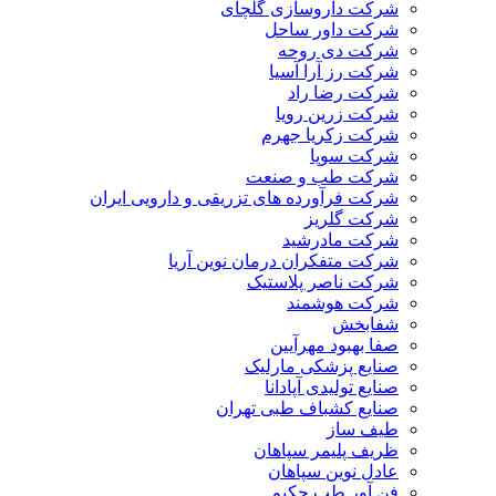
شرکت داروسازی گلچای
شرکت داور ساحل
شرکت دی روحه
شرکت رز آرا آسیا
شرکت رضا راد
شرکت زرین رویا
شرکت زکریا جهرم
شرکت سوپا
شرکت طب و صنعت
شرکت فرآورده های تزریقی و دارویی ایران
شرکت گلریز
شرکت مادرشید
شرکت متفکران درمان نوین آریا
شرکت ناصر پلاستیک
شرکت هوشمند
شفابخش
صفا بهبود مهرآیین
صنایع پزشکی مارلیک
صنایع تولیدی آپادانا
صنایع کشباف طبی تهران
طیف ساز
ظریف پلیمر سپاهان
عادل نوین سپاهان
فن آور طب حکیم