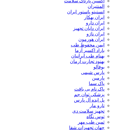
اکسین پارتاک سلامت
المنتیران
انستیتو پاستور ایران
ایران بهکار
ایران دارو
ایران دایان تجهیز
ایران ناژو
ایران هورمون
ایمن محفوظ طب
باراد اکسیر آزما
بهنام طب ایرانیان
بهنود تجارت آرمان
بوفالو
پارس شیمی
پارمین
پاک سما
پاک نام بی بافت
پزشکی توان جم
پل ایده آل پارس
تارو مار
تجهیز سلامت دی
توس نگاه
ثمین طب مهر
جهان تجهیزات شفا