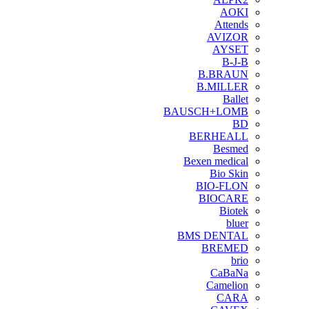
AOKI
Attends
AVIZOR
AYSET
B-J-B
B.BRAUN
B.MILLER
Ballet
BAUSCH+LOMB
BD
BERHEALL
Besmed
Bexen medical
Bio Skin
BIO-FLON
BIOCARE
Biotek
bluer
BMS DENTAL
BREMED
brio
CaBaNa
Camelion
CARA