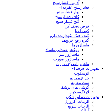
آداپتور فشارسنج
فشارسنج عقربه ای
پوار فشارسنج
کاف فشارسنج
گیج فشار سنج
قرص نصف کن
کیف احیا
کیف خنک نگهدارنده دارو
گیره رفع خروپف
ماساژورها
روکش صندلی ماساژ
ماساژور سر
ماساژور صورت
ماشین اصلاح صورت
تجهیزات حرفه ای
اتوسکوپ
چراغ معاینه
ست معاینه
گوشی های پزشکی
لارنگوسکوپ
تجهیزات دندانپزشکی
آلژینات آکروژل
آلژینات سریع
آمالکپ