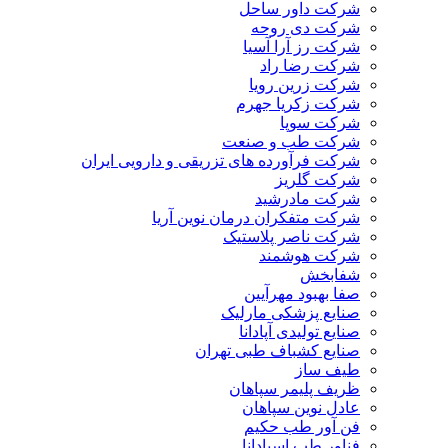
شرکت داور ساحل
شرکت دی روحه
شرکت رز آرا آسیا
شرکت رضا راد
شرکت زرین رویا
شرکت زکریا جهرم
شرکت سوپا
شرکت طب و صنعت
شرکت فرآورده های تزریقی و دارویی ایران
شرکت گلریز
شرکت مادرشید
شرکت متفکران درمان نوین آریا
شرکت ناصر پلاستیک
شرکت هوشمند
شفابخش
صفا بهبود مهرآیین
صنایع پزشکی مارلیک
صنایع تولیدی آپادانا
صنایع کشباف طبی تهران
طیف ساز
ظریف پلیمر سپاهان
عادل نوین سپاهان
فن آور طب حکیم
فناور طب اسپادانا