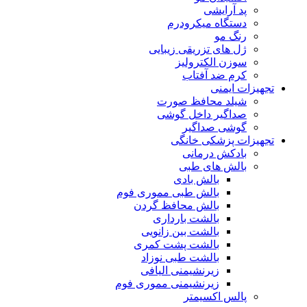
پد آرایشی
دستگاه میکرودرم
رنگ مو
ژل های تزریقی زیبایی
سوزن الکترولیز
کرم ضد آفتاب
تجهیزات ایمنی
شیلد محافظ صورت
صداگیر داخل گوشی
گوشی صداگیر
تجهیزات پزشکی خانگی
بادکش درمانی
بالش های طبی
بالش بادی
بالش طبی مموری فوم
بالش محافظ گردن
بالشت بارداری
بالشت بین زانویی
بالشت پشت کمری
بالشت طبی نوزاد
زیرنشیمنی الیافی
زیرنشیمنی مموری فوم
پالس اکسیمتر