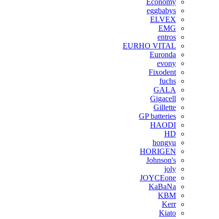
Economy
eggbabys
ELVEX
EMG
entros
EURHO VITAL
Euronda
evony
Fixodent
fuchs
GALA
Gigacell
Gillette
GP batteries
HAODI
HD
hongyu
HORIGEN
Johnson's
joly
JOYCEone
KaBaNa
KBM
Kerr
Kiato