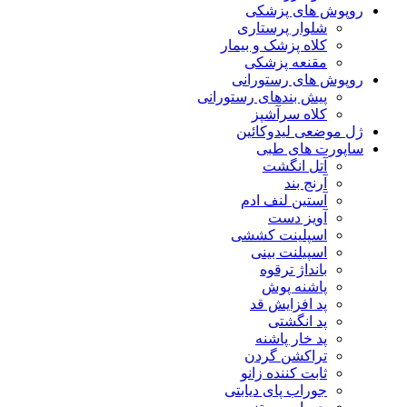
روپوش های پزشکی
شلوار پرستاری
کلاه پزشک و بیمار
مقنعه پزشکی
روپوش های رستورانی
پیش بندهای رستورانی
کلاه سرآشپز
ژل موضعی لیدوکائین
ساپورت های طبی
آتل انگشت
آرنج بند
آستین لنف ادم
آویز دست
اسپلینت کششی
اسپیلنت بینی
بانداژ ترقوه
پاشنه پوش
پد افزایش قد
پد انگشتی
پد خار پاشنه
تراکشن گردن
ثابت کننده زانو
جوراب پای دیابتی