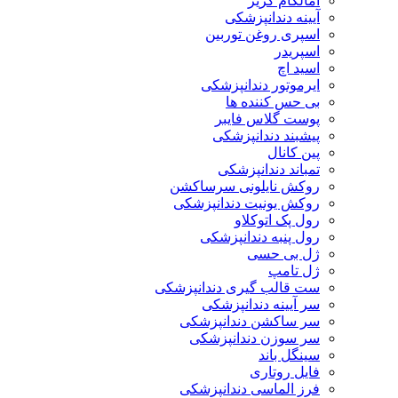
آمالگام کریر
آیینه دندانپزشکی
اسپری روغن توربین
اسپریدر
اسید اچ
ایرموتور دندانپزشکی
بی حس کننده ها
پوست گلاس فایبر
پیشبند دندانپزشکی
پین کانال
تمباند دندانپزشکی
روکش نایلونی سرساکشن
روکش یونیت دندانپزشکی
رول پک اتوکلاو
رول پنبه دندانپزشکی
ژل بی حسی
ژل تامپ
ست قالب گیری دندانپزشکی
سر آیینه دندانپزشکی
سر ساکشن دندانپزشکی
سر سوزن دندانپزشکی
سینگل باند
فایل روتاری
فرز الماسی دندانپزشکی