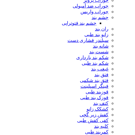
جوراب پروتز
جوراب ضد آمبولی
جوراب واریس
چشم بند
چشم بند فتوتراپی
ران بند
زانو بند طبی
سیلندر فشاری دست
شانه بند
شست بند
شکم بند بارداری
شکم بند طبی
غبغب بند
فتق بند
فتق بند شکمی
فینگر اسپلینت
قوزبند طبی
قوزک بند طبی
کتف بند
کشکک زانو
کفش زیر گچی
کفی کفش طبی
کلیه بند
کمربند طبی