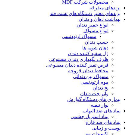
محصولات شرکت MDF
برندهای متفرقه
برندهای معتبر دستگاه های تست قند
بهداشت دهان و دندان
انواع خمیر دندان
انواع مسواک
مسواک ارتودنسی
چسب دندان
دهان شویه ها
ژل سفید کننده دندان
ظرف نگهداری دندان مصنوعی
قرص تمیز کننده دندان مصنوعی
محافظ دندان قروچه
مسواک بین دندانی
موم ارتودنسی
نخ دندان
واتر جت دندان
بیماری های دستگاه گوارش
پوار تنقیه
پماد های ضد التهاب
پماد استریل چشمی
پماد های ضد قارچ
پوست و زیبایی
اکسیدان مو