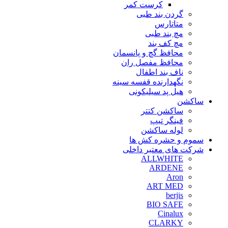
کرست کمر
گردن بند طبی
متاتارس
مچ بند طبی
مچ کف بند
محافظ گچ و پانسمان
محافظ مفصل ران
ناف بند اطفال
نگهدارنده قفسه سینه
هیل پد سیلیکونی
ساکشن
ساکشن کتتر
فینگر تیپ
لوله ساکشن
سموم و حشره کش ها
شرکت های معتبر داخلی
ALLWHITE
ARDENE
Aron
ART MED
berjis
BIO SAFE
Cinalux
CLARKY