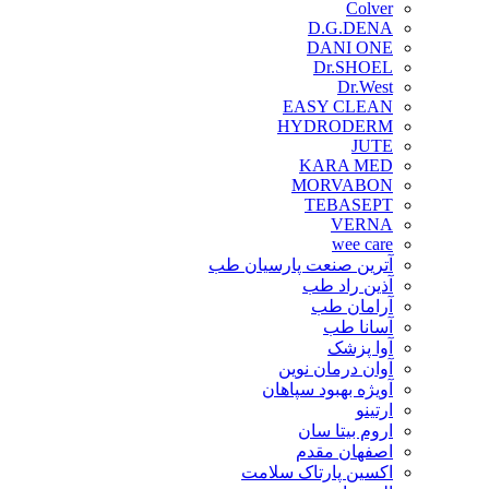
Colver
D.G.DENA
DANI ONE
Dr.SHOEL
Dr.West
EASY CLEAN
HYDRODERM
JUTE
KARA MED
MORVABON
TEBASEPT
VERNA
wee care
آترین صنعت پارسیان طب
آذین راد طب
آرامان طب
آسانا طب
آوا پزشک
آوان درمان نوین
آویژه بهبود سپاهان
ارتینو
اروم بیتا سان
اصفهان مقدم
اکسین پارتاک سلامت