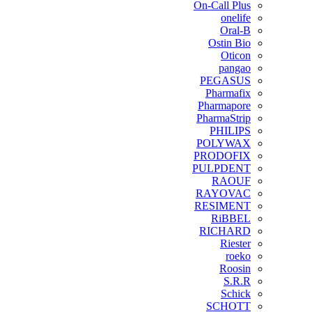
On-Call Plus
onelife
Oral-B
Ostin Bio
Oticon
pangao
PEGASUS
Pharmafix
Pharmapore
PharmaStrip
PHILIPS
POLYWAX
PRODOFIX
PULPDENT
RAOUF
RAYOVAC
RESIMENT
RiBBEL
RICHARD
Riester
roeko
Roosin
S.R.R
Schick
SCHOTT