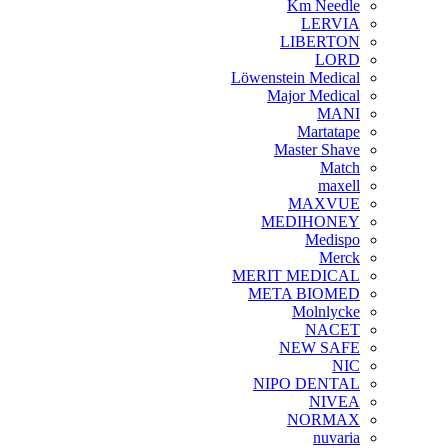
Km Needle
LERVIA
LIBERTON
LORD
Löwenstein Medical
Major Medical
MANI
Martatape
Master Shave
Match
maxell
MAXVUE
MEDIHONEY
Medispo
Merck
MERIT MEDICAL
META BIOMED
Molnlycke
NACET
NEW SAFE
NIC
NIPO DENTAL
NIVEA
NORMAX
nuvaria