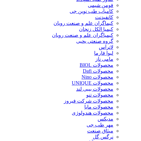
فومن شیمی
کامیاب طب نوین جی
کانفیدنت
کیماگران علم و صنعت رویان
کیمیا الکل زنجان
کیمیاگران علم و صنعت رویان
گروه صنعتی یحیی
لاتراس
لیوا فارما
مامی ناز
محصولات BIOL
محصولات Dafi
محصولات Nino
محصولات UNIQUE
محصولات بیبی لند
محصولات تنو
محصولات شرکت فیروز
محصولات مایا
محصولات هندولوژی
مدیکس
مهر طب جی
میثاق صنعت
نرگس گل