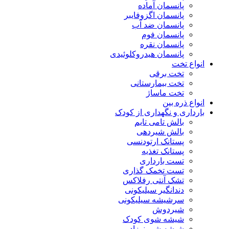
پانسمان آماده
پانسمان اگزوفایبر
پانسمان ضد آب
پانسمان فوم
پانسمان نقره
پانسمان هیدروکلوئیدی
انواع تخت
تخت برقی
تخت بیمارستانی
تخت ماساژ
انواع ذره بین
بارداری و نگهداری از کودک
بالش تامی تایم
بالش شیردهی
پستانک ارتودنسی
پستانک تغذیه
تست بارداری
تست تخمک گذاری
تشک آنتی رفلاکس
دندانگیر سیلیکونی
سرشیشه سیلیکونی
شیردوش
شیشه شوی کودک
شیشه شیر نوزاد