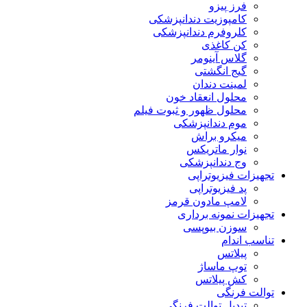
فرز پیزو
کامپوزیت دندانپزشکی
کلروفرم دندانپزشکی
کن کاغذی
گلاس آینومر
گیج انگشتی
لمینت دندان
محلول انعقاد خون
محلول ظهور و ثبوت فیلم
موم دندانپزشکی
میکرو براش
نوار ماتریکس
وج دندانپزشکی
تجهیزات فیزیوتراپی
پد فیزیوتراپی
لامپ مادون قرمز
تجهیزات نمونه برداری
سوزن بیوپسی
تناسب اندام
پیلاتس
توپ ماساژ
کش پیلاتس
توالت فرنگی
تبدیل توالت فرنگی