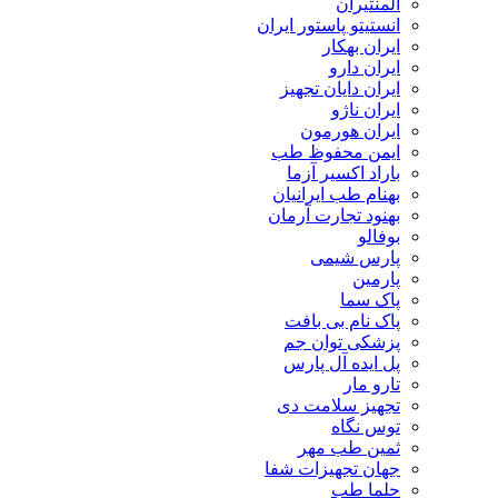
المنتیران
انستیتو پاستور ایران
ایران بهکار
ایران دارو
ایران دایان تجهیز
ایران ناژو
ایران هورمون
ایمن محفوظ طب
باراد اکسیر آزما
بهنام طب ایرانیان
بهنود تجارت آرمان
بوفالو
پارس شیمی
پارمین
پاک سما
پاک نام بی بافت
پزشکی توان جم
پل ایده آل پارس
تارو مار
تجهیز سلامت دی
توس نگاه
ثمین طب مهر
جهان تجهیزات شفا
حلما طب