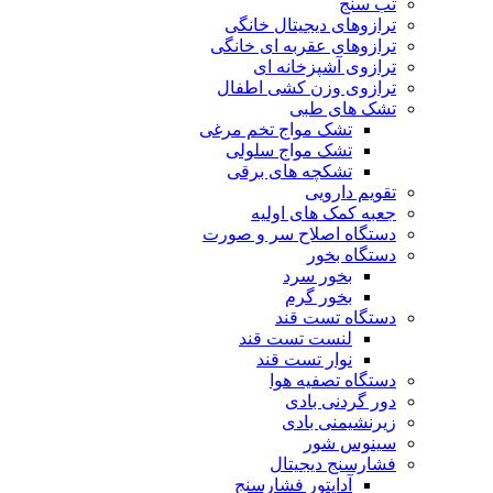
تب سنج
ترازوهای دیجیتال خانگی
ترازوهای عقربه ای خانگی
ترازوی آشپزخانه ای
ترازوی وزن کشی اطفال
تشک های طبی
تشک مواج تخم مرغی
تشک مواج سلولی
تشکچه های برقی
تقویم دارویی
جعبه کمک های اولیه
دستگاه اصلاح سر و صورت
دستگاه بخور
بخور سرد
بخور گرم
دستگاه تست قند
لنست تست قند
نوار تست قند
دستگاه تصفیه هوا
دور گردنی بادی
زیرنشیمنی بادی
سینوس شور
فشارسنج دیجیتال
آداپتور فشارسنج