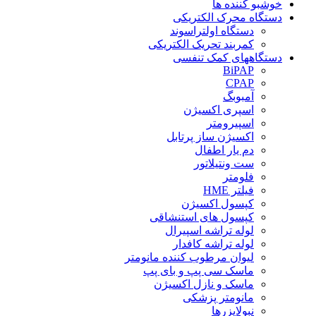
خوشبو کننده ها
دستگاه محرک الکتریکی
دستگاه اولتراسوند
کمربند تحریک الکتریکی
دستگاههای کمک تنفسی
BiPAP
CPAP
آمبوبگ
اسپری اکسیژن
اسپیرومتر
اکسیژن ساز پرتابل
دم یار اطفال
ست ونتیلاتور
فلومتر
فیلتر HME
کپسول اکسیژن
کپسول های استنشاقی
لوله تراشه اسپیرال
لوله تراشه کافدار
لیوان مرطوب کننده مانومتر
ماسک سی پپ و بای پپ
ماسک و نازل اکسیژن
مانومتر پزشکی
نبولایزرها