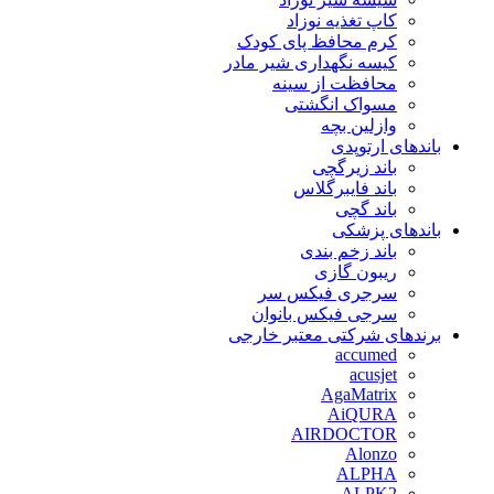
کاپ تغذیه نوزاد
کرم محافظ پای کودک
کیسه نگهداری شیر مادر
محافظت از سینه
مسواک انگشتی
وازلین بچه
باندهای ارتوپدی
باند زیرگچی
باند فایبرگلاس
باند گچی
باندهای پزشکی
باند زخم بندی
ریبون گازی
سرجری فیکس سر
سرجی فیکس بانوان
برندهای شرکتی معتبر خارجی
accumed
acusjet
AgaMatrix
AiQURA
AIRDOCTOR
Alonzo
ALPHA
ALPK2