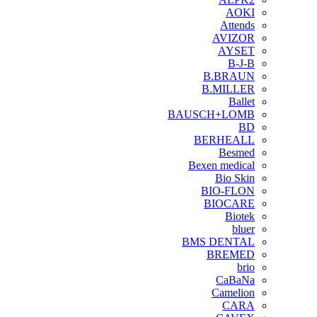
AOKI
Attends
AVIZOR
AYSET
B-J-B
B.BRAUN
B.MILLER
Ballet
BAUSCH+LOMB
BD
BERHEALL
Besmed
Bexen medical
Bio Skin
BIO-FLON
BIOCARE
Biotek
bluer
BMS DENTAL
BREMED
brio
CaBaNa
Camelion
CARA