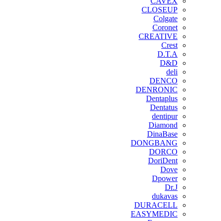
CAVEX
CLOSEUP
Colgate
Coronet
CREATIVE
Crest
D.T.A
D&D
deli
DENCO
DENRONIC
Dentaplus
Dentatus
dentipur
‌Diamond
DinaBase
DONGBANG
DORCO
DoriDent
Dove
Dpower
Dr.J
dukavas
DURACELL
EASYMEDIC