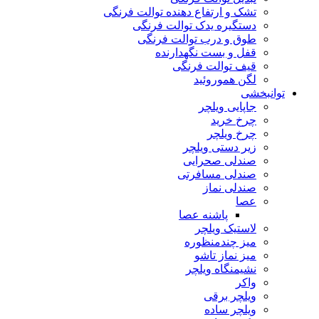
تشک و ارتفاع دهنده توالت فرنگی
دستگیره یدک توالت فرنگی
طوق و درب توالت فرنگی
قفل و بست نگهدارنده
قیف توالت فرنگی
لگن هموروئید
توانبخشی
جاپایی ویلچر
چرخ خرید
چرخ ویلچر
زیر دستی ویلچر
صندلی صحرایی
صندلی مسافرتی
صندلی نماز
عصا
پاشنه عصا
لاستیک ویلچر
میز چندمنظوره
میز نماز تاشو
نشیمنگاه ویلچر
واکر
ویلچر برقی
ویلچر ساده