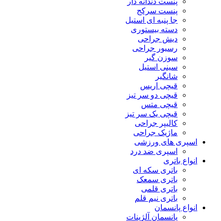
پنست دندانه دار
پنست سرکج
جا پنبه ای استیل
دسته بیستوری
دیش جراحی
رسیور جراحی
سوزن گیر
سینی استیل
شانگیر
قیچی اریس
قیچی دو سر تیز
قیچی متس
قیچی یک سر تیز
کالیپر جراحی
ماژیک جراحی
اسپری های ورزشی
اسپری ضد درد
انواع باتری
باتری سکه ای
باتری سمعک
باتری قلمی
باتری نیم قلم
انواع پانسمان
پانسمان آلژینات