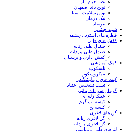
نصر خرم آباد
نوین باند اصفهان
نوین سلامت رستا
نیک درمان
نیوساد
شیلد چشمی
قطره های استریل چشمی
کفش های طبی
صندل طبی زنانه
صندل طبی مردانه
کفش اداری و پرسنلی
کمک آموزشی
تلسکوپ
میکروسکوپ
کیت های آزمایشگاهی
تست تشخیص اعتیاد
گرما و سرما درمانی
عینک ژله ای
کیسه آب گرم
کیسه یخ
گن های لاغری
گن لاغری زنانه
گن لاغری مردانه
لنزهای طبی و تماسی