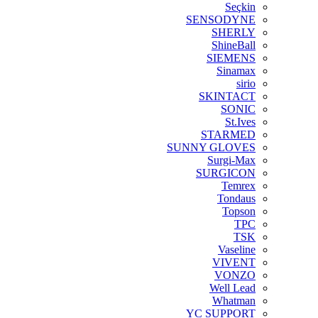
Seçkin
SENSODYNE
SHERLY
ShineBall
SIEMENS
Sinamax
sirio
SKINTACT
SONIC
St.Ives
STARMED
SUNNY GLOVES
Surgi-Max
SURGICON
Temrex
Tondaus
Topson
TPC
TSK
Vaseline
VIVENT
VONZO
Well Lead
Whatman
YC SUPPORT