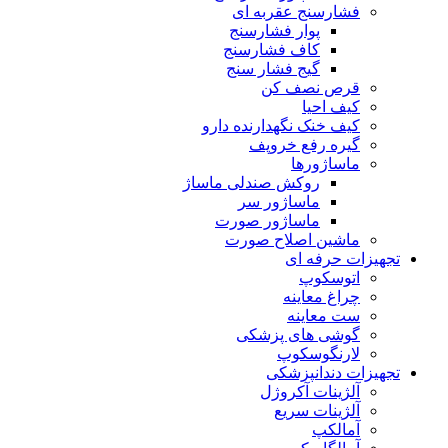
فشارسنج عقربه ای
پوار فشارسنج
کاف فشارسنج
گیج فشار سنج
قرص نصف کن
کیف احیا
کیف خنک نگهدارنده دارو
گیره رفع خروپف
ماساژورها
روکش صندلی ماساژ
ماساژور سر
ماساژور صورت
ماشین اصلاح صورت
تجهیزات حرفه ای
اتوسکوپ
چراغ معاینه
ست معاینه
گوشی های پزشکی
لارنگوسکوپ
تجهیزات دندانپزشکی
آلژینات آکروژل
آلژینات سریع
آمالکپ