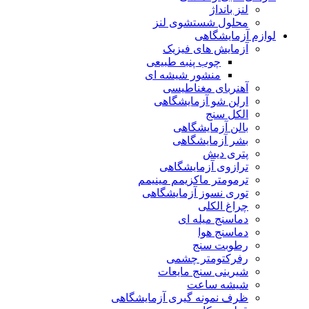
لنز بانداژ
محلول شستشوی لنز
لوازم آزمایشگاهی
آزمایش های فیزیک
چوب پنبه طبیعی
منشور شیشه ای
آهنربای مغناطیسی
ارلن شو آزمایشگاهی
الکل سنج
بالن آزمایشگاهی
بشر آزمایشگاهی
پتری دیش
ترازوی آزمایشگاهی
ترمومتر ماکزیمم مینیمم
توری نسوز آزمایشگاهی
چراغ الکلی
دماسنج میله ای
دماسنج هوا
رطوبت سنج
رفرکتومتر چشمی
شیرینی سنج مایعات
شیشه ساعت
ظرف نمونه گیری آزمایشگاهی