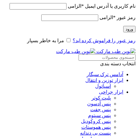
نام کاربری یا آدرس ایمیل
*
الزامی
رمز عبور
*
الزامی
ورود
رمز عبور را فراموش کرده اید؟
مرا به خاطر بسپار
انتخاب دسته بندی
آدامس ترک سیگار
ابزار توزین و انتقال
اسپاتول
ابزار جراحی
پلیت کوتر
پنس آدسون
پنس جفت
پنس سپتوم
پنس کروکودیل
پنس هموستات
پنست بی دندانه