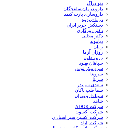
دئو دراگ
دارو درمان سلفچگان
داروسازی پارت کیمیا
درمان پژوه
دستکش حریر ایران
دکتر روزگاری
دکتر مجللی
دیاموند
رایان
روژان آزما
زرین طب
سپاهان بهبود
سرو پیکر توس
سروینا
سریتا
سعدی سیلندر
سما طب پاکان
سینا دارو تهران
شاهد
شرکت ADOR
شرکت آکسون
شرکت اکسین سبز اسپادان
شرکت باراد