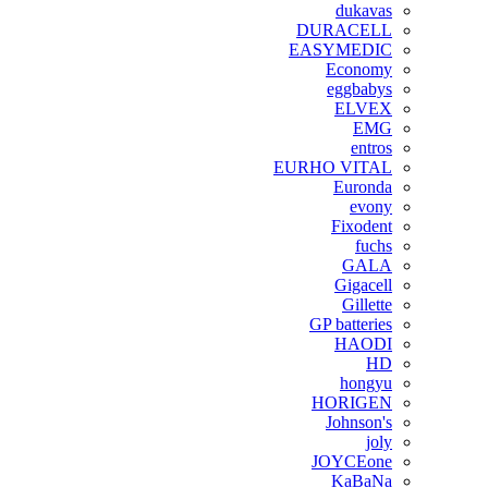
dukavas
DURACELL
EASYMEDIC
Economy
eggbabys
ELVEX
EMG
entros
EURHO VITAL
Euronda
evony
Fixodent
fuchs
GALA
Gigacell
Gillette
GP batteries
HAODI
HD
hongyu
HORIGEN
Johnson's
joly
JOYCEone
KaBaNa