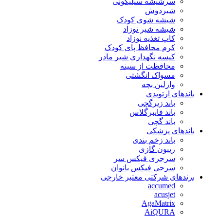
سرشیشه سیلیکونی
شیردوش
شیشه شوی کودک
شیشه شیر نوزاد
کاپ تغذیه نوزاد
کرم محافظ پای کودک
کیسه نگهداری شیر مادر
محافظت از سینه
مسواک انگشتی
وازلین بچه
باندهای ارتوپدی
باند زیرگچی
باند فایبرگلاس
باند گچی
باندهای پزشکی
باند زخم بندی
ریبون گازی
سرجری فیکس سر
سرجی فیکس بانوان
برندهای شرکتی معتبر خارجی
accumed
acusjet
AgaMatrix
AiQURA