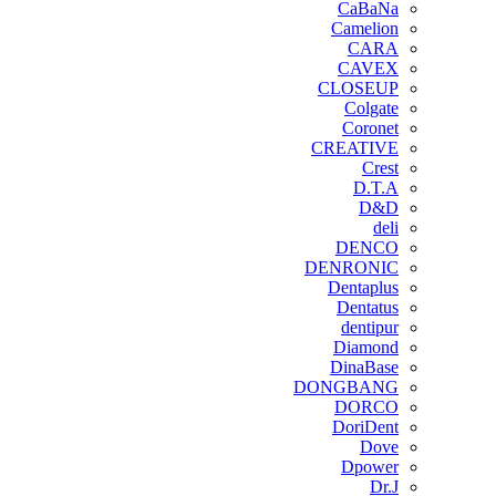
CaBaNa
Camelion
CARA
CAVEX
CLOSEUP
Colgate
Coronet
CREATIVE
Crest
D.T.A
D&D
deli
DENCO
DENRONIC
Dentaplus
Dentatus
dentipur
‌Diamond
DinaBase
DONGBANG
DORCO
DoriDent
Dove
Dpower
Dr.J