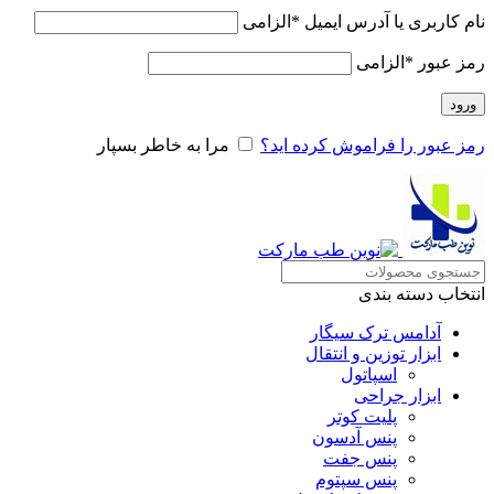
نام کاربری یا آدرس ایمیل
*
الزامی
رمز عبور
*
الزامی
ورود
رمز عبور را فراموش کرده اید؟
مرا به خاطر بسپار
انتخاب دسته بندی
آدامس ترک سیگار
ابزار توزین و انتقال
اسپاتول
ابزار جراحی
پلیت کوتر
پنس آدسون
پنس جفت
پنس سپتوم