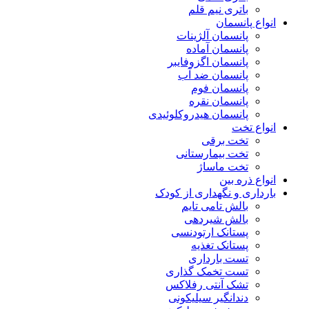
باتری نیم قلم
انواع پانسمان
پانسمان آلژینات
پانسمان آماده
پانسمان اگزوفایبر
پانسمان ضد آب
پانسمان فوم
پانسمان نقره
پانسمان هیدروکلوئیدی
انواع تخت
تخت برقی
تخت بیمارستانی
تخت ماساژ
انواع ذره بین
بارداری و نگهداری از کودک
بالش تامی تایم
بالش شیردهی
پستانک ارتودنسی
پستانک تغذیه
تست بارداری
تست تخمک گذاری
تشک آنتی رفلاکس
دندانگیر سیلیکونی