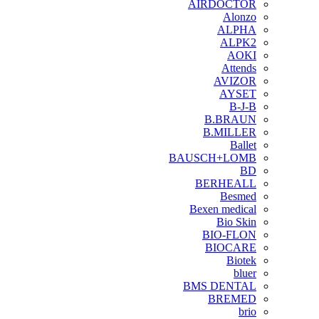
AIRDOCTOR
Alonzo
ALPHA
ALPK2
AOKI
Attends
AVIZOR
AYSET
B-J-B
B.BRAUN
B.MILLER
Ballet
BAUSCH+LOMB
BD
BERHEALL
Besmed
Bexen medical
Bio Skin
BIO-FLON
BIOCARE
Biotek
bluer
BMS DENTAL
BREMED
brio