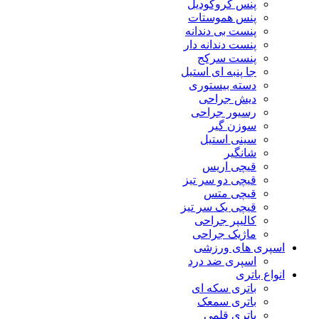
پنس کروکودیل
پنس هموستات
پنست بی دندانه
پنست دندانه دار
پنست سرکج
جا پنبه ای استیل
دسته بیستوری
دیش جراحی
رسیور جراحی
سوزن گیر
سینی استیل
شانگیر
قیچی اریس
قیچی دو سر تیز
قیچی متس
قیچی یک سر تیز
کالیپر جراحی
ماژیک جراحی
اسپری های ورزشی
اسپری ضد درد
انواع باتری
باتری سکه ای
باتری سمعک
باتری قلمی