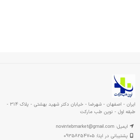
ایران - اصفهان - شهرضا - خیابان دکتر شهید بهشتی - پلاک 314 -
طبقه اول - نوین طب مارکت
ایمیل: novintebmarket@gmail.com
پشتیبانی در ایتا: 09358254705