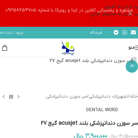
رد کردن به ناوبری
مشاوره و پشتیبانی آنلاین در ایتا و روبیکا با شماره: 09358254705
رد کردن به محتوای اصلی
فروشگاه
ورود / ثبت نام
منو
بزرگنمایی تصویر
-6%
خانه
/
تجهیزات دندانپزشکی
/
سر سوزن دندانپزشکی
DENTAL WORD
سر سوزن دندانپزشکی بلند acusjet گیج 27
۳,۹۰۰,۰۰۰
ریال
۴,۱۵۰,۰۰۰
ریال