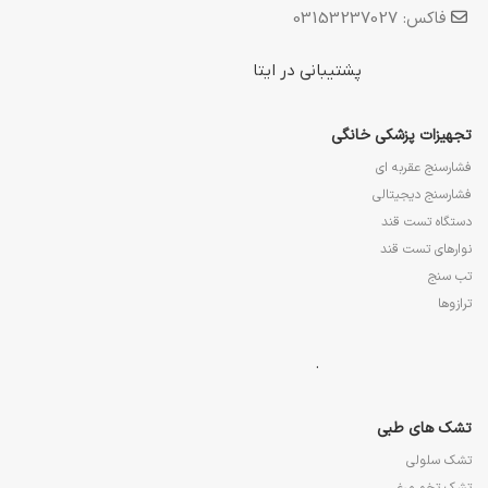
فاکس: 03153237027
پشتیبانی در ایتا
تجهیزات پزشکی خانگی
فشارسنج عقربه ای
فشارسنج دیجیتالی
دستگاه تست قند
نوارهای تست قند
تب سنج
ترازوها
.
تشک های طبی
تشک سلولی
تشک تخم مرغی