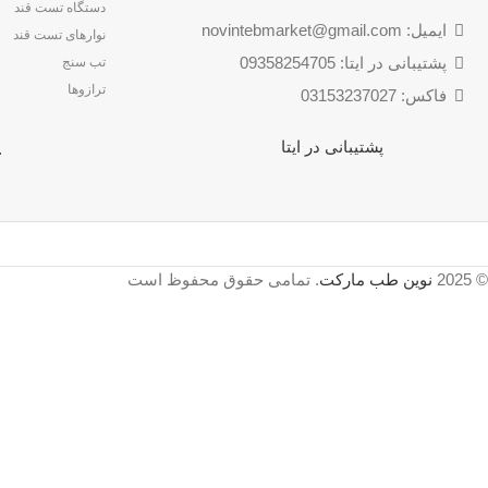
دستگاه تست قند
ایمیل: novintebmarket@gmail.com
نوارهای تست قند
پشتیبانی در ایتا: 09358254705
تب سنج
ترازوها
فاکس: 03153237027
پشتیبانی در ایتا
.
© 2025
نوین طب مارکت
. تمامی حقوق محفوظ است