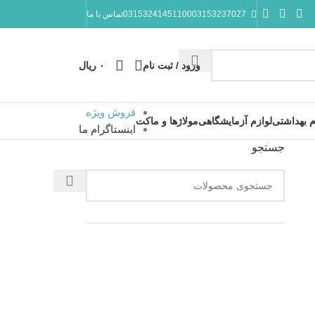
10003153237027
03153241451
تماس با ما
ورود / ثبت نام
۰
ریال
فروش ویژه
م بهداشتی
لوازم آزمایشگاهی
مولاژها و ماکت
اینستاگرام ما
جستجو