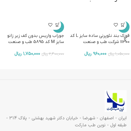
-27%
-9%
قوزک بند نئوپرنی ساده سایز L کد
جوراب واریس بدون کف زیر زانو
11300 شرکت طب و صنعت
سایز M کد 5895 طب و صنعت
۹۶۰,۰۰۰
ریال
۱,۷۵۰,۰۰۰
ریال
۱,۰۵۰,۰۰۰
ریال
۲,۴۰۰,۰۰۰
ریال
ایران - اصفهان - شهرضا - خیابان دکتر شهید بهشتی - پلاک 314 -
طبقه اول - نوین طب مارکت