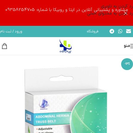
رد کردن به ناوبری
مشاوره و پشتیبانی آنلاین در ایتا و روبیکا با شماره: 09358254705
رد کردن به محتوای اصلی
فروشگاه
ورود / ثبت نام
منو
-13%