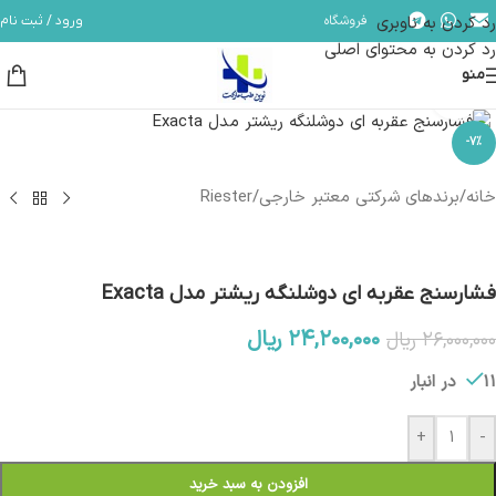
رد کردن به ناوبری
فروشگاه
ورود / ثبت نام
مشاوره و پشتیبانی آنلاین در ایتا و روبیکا با شماره: 09358254705
رد کردن به محتوای اصلی
منو
بزرگنمایی تصویر
-7%
خانه
/
برندهای شرکتی معتبر خارجی
/
Riester
فشارسنج عقربه ای دوشلنگه ریشتر مدل Exacta
۲۴,۲۰۰,۰۰۰
ریال
۲۶,۰۰۰,۰۰۰
ریال
11 در انبار
+
-
افزودن به سبد خرید