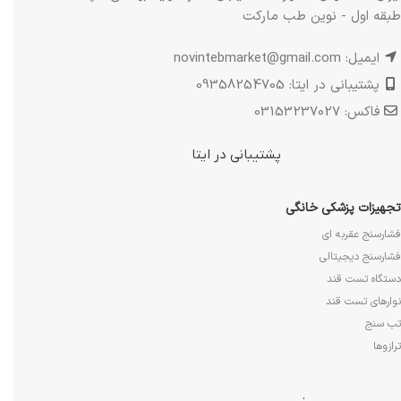
طبقه اول - نوین طب مارکت
ایمیل: novintebmarket@gmail.com
پشتیبانی در ایتا: 09358254705
فاکس: 03153237027
پشتیبانی در ایتا
تجهیزات پزشکی خانگی
فشارسنج عقربه ای
فشارسنج دیجیتالی
دستگاه تست قند
نوارهای تست قند
تب سنج
ترازوها
.