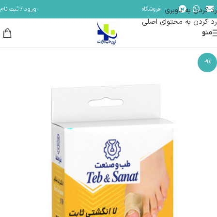
رد کردن به ناوبری
فروشگاه
ورود / ثبت نام
مشاوره و پشتیبانی آنلاین در ایتا و روبیکا با شماره: 09358254705
رد کردن به محتوای اصلی
منو
-9%