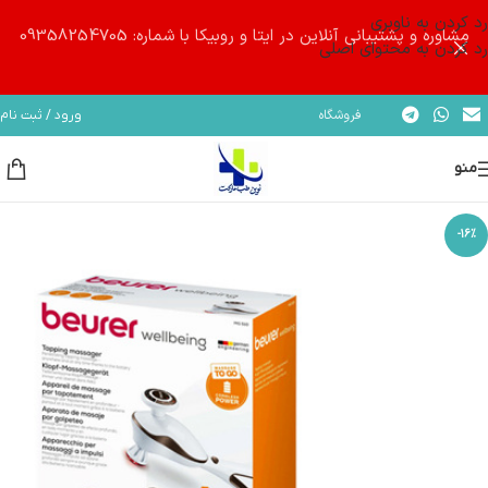
رد کردن به ناوبری
مشاوره و پشتیبانی آنلاین در ایتا و روبیکا با شماره: 09358254705
رد کردن به محتوای اصلی
فروشگاه
ورود / ثبت نام
منو
-16%