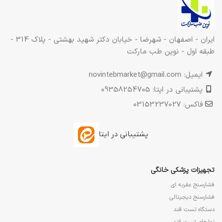
ایران - اصفهان - شهرضا - خیابان دکتر شهید بهشتی - پلاک 314 -
طبقه اول - نوین طب مارکت
ایمیل: novintebmarket@gmail.com
پشتیبانی در ایتا: 09358254705
فاکس: 03153237027
پشتیبانی در ایتا
تجهیزات پزشکی خانگی
فشارسنج عقربه ای
فشارسنج دیجیتالی
دستگاه تست قند