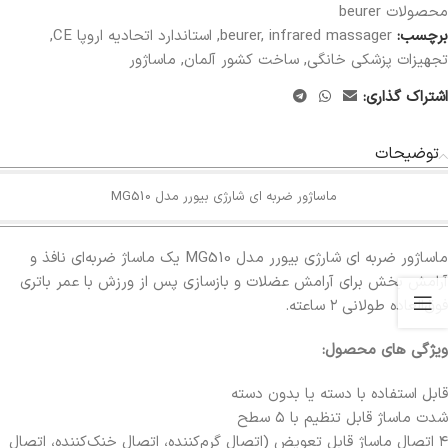
محصولات beurer
برچسب:
infrared massager
,
beurer
,
استاندارد اتحادیه اروپا CE
,
تجهیزات پزشکی خانگی
,
ساخت کشور آلمان
,
ماساژور
اشتراک گذاری:
توضیحات
ماساژور ضربه ای شارژی بیورر مدل MG510
ماساژور ضربه ای شارژی بیورر مدل MG510 یک ماساژ ضربه‌ای نافذ و
آرامش‌ بخش برای آرامش عضلات و بازسازی پس از ورزش با عمر باتری
فوق‌العاده طولانی ۲ ساعته.
ویژگی های محصول:
قابل استفاده با دسته یا بدون دسته
شدت ماساژ قابل تنظیم با ۵ سطح
۴ اتصال ماساژ قابل تعویض (اتصال گرم‌کننده، اتصال خنک‌کننده، اتصال