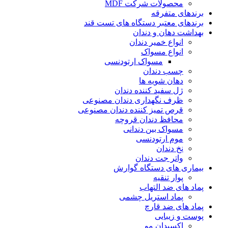
محصولات شرکت MDF
برندهای متفرقه
برندهای معتبر دستگاه های تست قند
بهداشت دهان و دندان
انواع خمیر دندان
انواع مسواک
مسواک ارتودنسی
چسب دندان
دهان شویه ها
ژل سفید کننده دندان
ظرف نگهداری دندان مصنوعی
قرص تمیز کننده دندان مصنوعی
محافظ دندان قروچه
مسواک بین دندانی
موم ارتودنسی
نخ دندان
واتر جت دندان
بیماری های دستگاه گوارش
پوار تنقیه
پماد های ضد التهاب
پماد استریل چشمی
پماد های ضد قارچ
پوست و زیبایی
اکسیدان مو