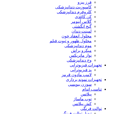
فرز پیزو
کامپوزیت دندانپزشکی
کلروفرم دندانپزشکی
کن کاغذی
گلاس آینومر
گیج انگشتی
لمینت دندان
محلول انعقاد خون
محلول ظهور و ثبوت فیلم
موم دندانپزشکی
میکرو براش
نوار ماتریکس
وج دندانپزشکی
تجهیزات فیزیوتراپی
پد فیزیوتراپی
لامپ مادون قرمز
تجهیزات نمونه برداری
سوزن بیوپسی
تناسب اندام
پیلاتس
توپ ماساژ
کش پیلاتس
توالت فرنگی
تبدیل توالت فرنگی