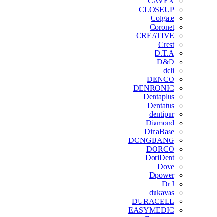
CAVEX
CLOSEUP
Colgate
Coronet
CREATIVE
Crest
D.T.A
D&D
deli
DENCO
DENRONIC
Dentaplus
Dentatus
dentipur
‌Diamond
DinaBase
DONGBANG
DORCO
DoriDent
Dove
Dpower
Dr.J
dukavas
DURACELL
EASYMEDIC