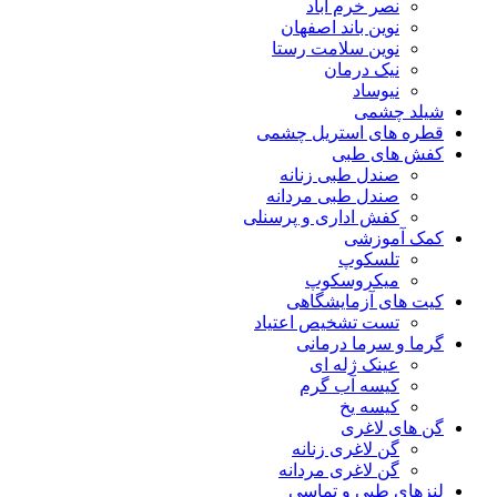
نصر خرم آباد
نوین باند اصفهان
نوین سلامت رستا
نیک درمان
نیوساد
شیلد چشمی
قطره های استریل چشمی
کفش های طبی
صندل طبی زنانه
صندل طبی مردانه
کفش اداری و پرسنلی
کمک آموزشی
تلسکوپ
میکروسکوپ
کیت های آزمایشگاهی
تست تشخیص اعتیاد
گرما و سرما درمانی
عینک ژله ای
کیسه آب گرم
کیسه یخ
گن های لاغری
گن لاغری زنانه
گن لاغری مردانه
لنزهای طبی و تماسی