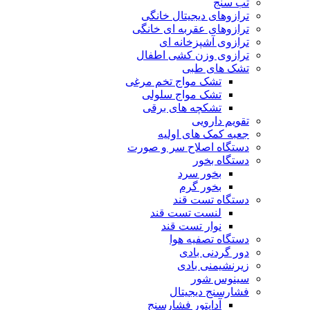
تب سنج
ترازوهای دیجیتال خانگی
ترازوهای عقربه ای خانگی
ترازوی آشپزخانه ای
ترازوی وزن کشی اطفال
تشک های طبی
تشک مواج تخم مرغی
تشک مواج سلولی
تشکچه های برقی
تقویم دارویی
جعبه کمک های اولیه
دستگاه اصلاح سر و صورت
دستگاه بخور
بخور سرد
بخور گرم
دستگاه تست قند
لنست تست قند
نوار تست قند
دستگاه تصفیه هوا
دور گردنی بادی
زیرنشیمنی بادی
سینوس شور
فشارسنج دیجیتال
آداپتور فشارسنج