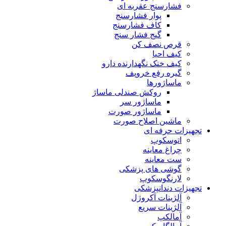
فشارسنج عقربه ای
پوار فشارسنج
کاف فشارسنج
گیج فشار سنج
قرص نصف کن
کیف احیا
کیف خنک نگهدارنده دارو
گیره رفع خروپف
ماساژورها
روکش صندلی ماساژ
ماساژور سر
ماساژور صورت
ماشین اصلاح صورت
تجهیزات حرفه ای
اتوسکوپ
چراغ معاینه
ست معاینه
گوشی های پزشکی
لارنگوسکوپ
تجهیزات دندانپزشکی
آلژینات آکروژل
آلژینات سریع
آمالکپ