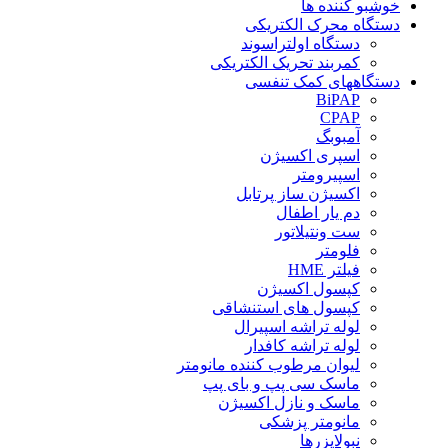
خوشبو کننده ها
دستگاه محرک الکتریکی
دستگاه اولتراسوند
کمربند تحریک الکتریکی
دستگاههای کمک تنفسی
BiPAP
CPAP
آمبوبگ
اسپری اکسیژن
اسپیرومتر
اکسیژن ساز پرتابل
دم یار اطفال
ست ونتیلاتور
فلومتر
فیلتر HME
کپسول اکسیژن
کپسول های استنشاقی
لوله تراشه اسپیرال
لوله تراشه کافدار
لیوان مرطوب کننده مانومتر
ماسک سی پپ و بای پپ
ماسک و نازل اکسیژن
مانومتر پزشکی
نبولایزرها