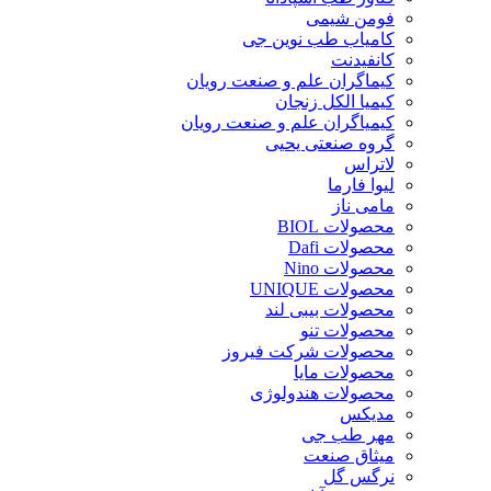
فومن شیمی
کامیاب طب نوین جی
کانفیدنت
کیماگران علم و صنعت رویان
کیمیا الکل زنجان
کیمیاگران علم و صنعت رویان
گروه صنعتی یحیی
لاتراس
لیوا فارما
مامی ناز
محصولات BIOL
محصولات Dafi
محصولات Nino
محصولات UNIQUE
محصولات بیبی لند
محصولات تنو
محصولات شرکت فیروز
محصولات مایا
محصولات هندولوژی
مدیکس
مهر طب جی
میثاق صنعت
نرگس گل