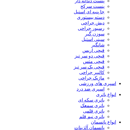
پنست دندانه دار
پنست سرکج
جا پنبه ای استیل
دسته بیستوری
دیش جراحی
رسیور جراحی
سوزن گیر
سینی استیل
شانگیر
قیچی اریس
قیچی دو سر تیز
قیچی متس
قیچی یک سر تیز
کالیپر جراحی
ماژیک جراحی
اسپری های ورزشی
اسپری ضد درد
انواع باتری
باتری سکه ای
باتری سمعک
باتری قلمی
باتری نیم قلم
انواع پانسمان
پانسمان آلژینات