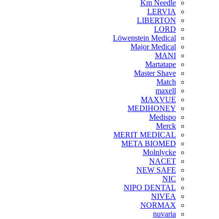
Km Needle
LERVIA
LIBERTON
LORD
Löwenstein Medical
Major Medical
MANI
Martatape
Master Shave
Match
maxell
MAXVUE
MEDIHONEY
Medispo
Merck
MERIT MEDICAL
META BIOMED
Molnlycke
NACET
NEW SAFE
NIC
NIPO DENTAL
NIVEA
NORMAX
nuvaria