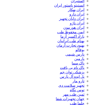
المنتیران
انستیتو پاستور ایران
ایران بهکار
ایران دارو
ایران دایان تجهیز
ایران ناژو
ایران هورمون
ایمن محفوظ طب
باراد اکسیر آزما
بهنام طب ایرانیان
بهنود تجارت آرمان
بوفالو
پارس شیمی
پارمین
پاک سما
پاک نام بی بافت
پزشکی توان جم
پل ایده آل پارس
تارو مار
تجهیز سلامت دی
توس نگاه
ثمین طب مهر
جهان تجهیزات شفا
حلما طب