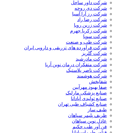
شرکت داور ساحل
شرکت دی روحه
شرکت رز آرا آسیا
شرکت رضا راد
شرکت زرین رویا
شرکت زکریا جهرم
شرکت سوپا
شرکت طب و صنعت
شرکت فرآورده های تزریقی و دارویی ایران
شرکت گلریز
شرکت مادرشید
شرکت متفکران درمان نوین آریا
شرکت ناصر پلاستیک
شرکت هوشمند
شفابخش
صفا بهبود مهرآیین
صنایع پزشکی مارلیک
صنایع تولیدی آپادانا
صنایع کشباف طبی تهران
طیف ساز
ظریف پلیمر سپاهان
عادل نوین سپاهان
فن آور طب حکیم
فناور طب اسپادانا