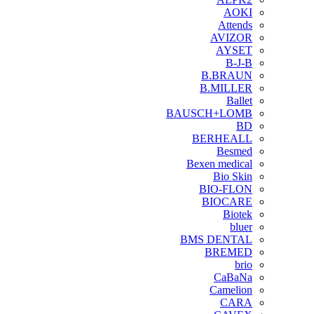
AOKI
Attends
AVIZOR
AYSET
B-J-B
B.BRAUN
B.MILLER
Ballet
BAUSCH+LOMB
BD
BERHEALL
Besmed
Bexen medical
Bio Skin
BIO-FLON
BIOCARE
Biotek
bluer
BMS DENTAL
BREMED
brio
CaBaNa
Camelion
CARA