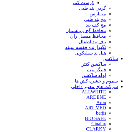
کرست کمر
گردن بند طبی
متاتارس
مچ بند طبی
مچ کف بند
محافظ گچ و پانسمان
محافظ مفصل ران
ناف بند اطفال
نگهدارنده قفسه سینه
هیل پد سیلیکونی
ساکشن
ساکشن کتتر
فینگر تیپ
لوله ساکشن
سموم و حشره کش ها
شرکت های معتبر داخلی
ALLWHITE
ARDENE
Aron
ART MED
berjis
BIO SAFE
Cinalux
CLARKY