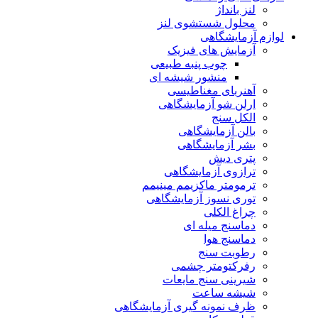
لنز بانداژ
محلول شستشوی لنز
لوازم آزمایشگاهی
آزمایش های فیزیک
چوب پنبه طبیعی
منشور شیشه ای
آهنربای مغناطیسی
ارلن شو آزمایشگاهی
الکل سنج
بالن آزمایشگاهی
بشر آزمایشگاهی
پتری دیش
ترازوی آزمایشگاهی
ترمومتر ماکزیمم مینیمم
توری نسوز آزمایشگاهی
چراغ الکلی
دماسنج میله ای
دماسنج هوا
رطوبت سنج
رفرکتومتر چشمی
شیرینی سنج مایعات
شیشه ساعت
ظرف نمونه گیری آزمایشگاهی