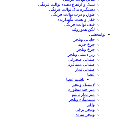
تشک و ارتفاع دهنده توالت فرنگی
دستگیره یدک توالت فرنگی
طوق و درب توالت فرنگی
قفل و بست نگهدارنده
قیف توالت فرنگی
لگن هموروئید
توانبخشی
جاپایی ویلچر
چرخ خرید
چرخ ویلچر
زیر دستی ویلچر
صندلی صحرایی
صندلی مسافرتی
صندلی نماز
عصا
پاشنه عصا
لاستیک ویلچر
میز چندمنظوره
میز نماز تاشو
نشیمنگاه ویلچر
واکر
ویلچر برقی
ویلچر ساده