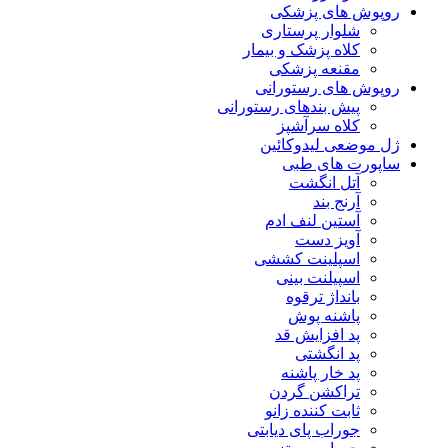
روپوش های پزشکی
شلوار پرستاری
کلاه پزشک و بیمار
مقنعه پزشکی
روپوش های رستورانی
پیش بندهای رستورانی
کلاه سرآشپز
ژل موضعی لیدوکائین
ساپورت های طبی
آتل انگشت
آرنج بند
آستین لنف ادم
آویز دست
اسپلینت کششی
اسپیلنت بینی
بانداژ ترقوه
پاشنه پوش
پد افزایش قد
پد انگشتی
پد خار پاشنه
تراکشن گردن
ثابت کننده زانو
جوراب پای دیابتی