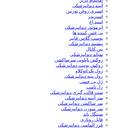
آمالگام کریر
آیینه دندانپزشکی
اسپری روغن توربین
اسپریدر
اسید اچ
ایرموتور دندانپزشکی
بی حس کننده ها
پوست گلاس فایبر
پیشبند دندانپزشکی
پین کانال
تمباند دندانپزشکی
روکش نایلونی سرساکشن
روکش یونیت دندانپزشکی
رول پک اتوکلاو
رول پنبه دندانپزشکی
ژل بی حسی
ژل تامپ
ست قالب گیری دندانپزشکی
سر آیینه دندانپزشکی
سر ساکشن دندانپزشکی
سر سوزن دندانپزشکی
سینگل باند
فایل روتاری
فرز الماسی دندانپزشکی