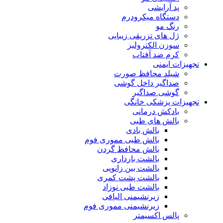
پد آرایشی
دستگاه میکرودرم
رنگ مو
ژل های تزریقی زیبایی
سوزن الکترولیز
کرم ضد آفتاب
تجهیزات ایمنی
شیلد محافظ صورت
صداگیر داخل گوشی
گوشی صداگیر
تجهیزات پزشکی خانگی
بادکش درمانی
بالش های طبی
بالش بادی
بالش طبی مموری فوم
بالش محافظ گردن
بالشت بارداری
بالشت بین زانویی
بالشت پشت کمری
بالشت طبی نوزاد
زیرنشیمنی الیافی
زیرنشیمنی مموری فوم
پالس اکسیمتر