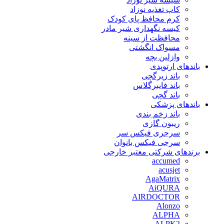
کاپ تغذیه نوزاد
کرم محافظ پای کودک
کیسه نگهداری شیر مادر
محافظت از سینه
مسواک انگشتی
وازلین بچه
باندهای ارتوپدی
باند زیرگچی
باند فایبرگلاس
باند گچی
باندهای پزشکی
باند زخم بندی
ریبون گازی
سرجری فیکس سر
سرجی فیکس بانوان
برندهای شرکتی معتبر خارجی
accumed
acusjet
AgaMatrix
AiQURA
AIRDOCTOR
Alonzo
ALPHA
ALPK2