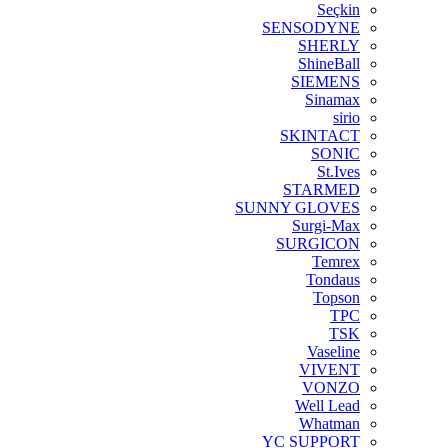
Seçkin
SENSODYNE
SHERLY
ShineBall
SIEMENS
Sinamax
sirio
SKINTACT
SONIC
St.Ives
STARMED
SUNNY GLOVES
Surgi-Max
SURGICON
Temrex
Tondaus
Topson
TPC
TSK
Vaseline
VIVENT
VONZO
Well Lead
Whatman
YC SUPPORT