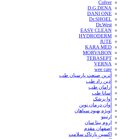
Colver
D.G.DENA
DANI ONE
Dr.SHOEL
Dr.West
EASY CLEAN
HYDRODERM
JUTE
KARA MED
MORVABON
TEBASEPT
VERNA
wee care
آترین صنعت پارسیان طب
آذین راد طب
آرامان طب
آسانا طب
آوا پزشک
آوان درمان نوین
آویژه بهبود سپاهان
ارتینو
اروم بیتا سان
اصفهان مقدم
اکسین پارتاک سلامت