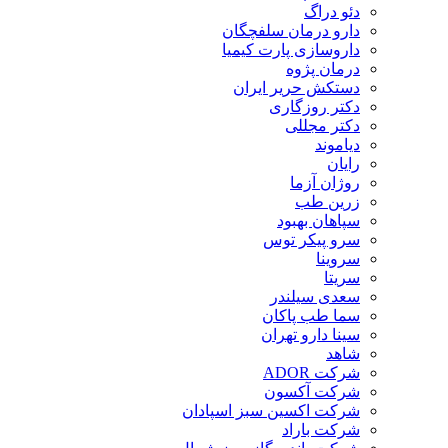
دئو دراگ
دارو درمان سلفچگان
داروسازی پارت کیمیا
درمان پژوه
دستکش حریر ایران
دکتر روزگاری
دکتر مجللی
دیاموند
رایان
روژان آزما
زرین طب
سپاهان بهبود
سرو پیکر توس
سروینا
سریتا
سعدی سیلندر
سما طب پاکان
سینا دارو تهران
شاهد
شرکت ADOR
شرکت آکسون
شرکت اکسین سبز اسپادان
شرکت باراد