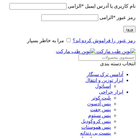
نام کاربری یا آدرس ایمیل
*
الزامی
رمز عبور
*
الزامی
ورود
رمز عبور را فراموش کرده اید؟
مرا به خاطر بسپار
انتخاب دسته بندی
آدامس ترک سیگار
ابزار توزین و انتقال
اسپاتول
ابزار جراحی
پلیت کوتر
پنس آدسون
پنس جفت
پنس سپتوم
پنس کروکودیل
پنس هموستات
پنست بی دندانه