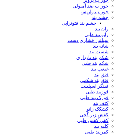
جوراب پروتز
جوراب ضد آمبولی
جوراب واریس
چشم بند
چشم بند فتوتراپی
ران بند
زانو بند طبی
سیلندر فشاری دست
شانه بند
شست بند
شکم بند بارداری
شکم بند طبی
غبغب بند
فتق بند
فتق بند شکمی
فینگر اسپلینت
قوزبند طبی
قوزک بند طبی
کتف بند
کشکک زانو
کفش زیر گچی
کفی کفش طبی
کلیه بند
کمربند طبی