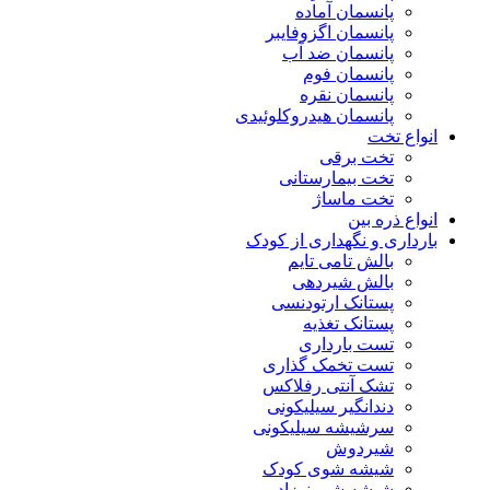
پانسمان آماده
پانسمان اگزوفایبر
پانسمان ضد آب
پانسمان فوم
پانسمان نقره
پانسمان هیدروکلوئیدی
انواع تخت
تخت برقی
تخت بیمارستانی
تخت ماساژ
انواع ذره بین
بارداری و نگهداری از کودک
بالش تامی تایم
بالش شیردهی
پستانک ارتودنسی
پستانک تغذیه
تست بارداری
تست تخمک گذاری
تشک آنتی رفلاکس
دندانگیر سیلیکونی
سرشیشه سیلیکونی
شیردوش
شیشه شوی کودک
شیشه شیر نوزاد