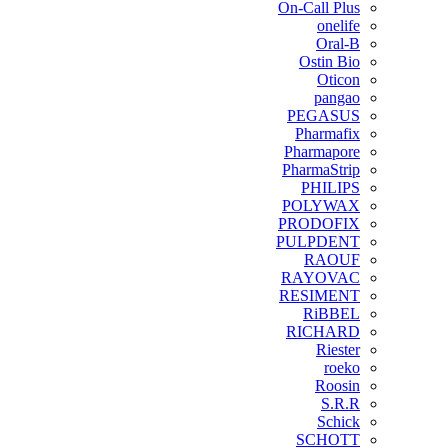
On-Call Plus
onelife
Oral-B
Ostin Bio
Oticon
pangao
PEGASUS
Pharmafix
Pharmapore
PharmaStrip
PHILIPS
POLYWAX
PRODOFIX
PULPDENT
RAOUF
RAYOVAC
RESIMENT
RiBBEL
RICHARD
Riester
roeko
Roosin
S.R.R
Schick
SCHOTT