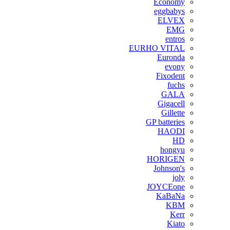
Economy
eggbabys
ELVEX
EMG
entros
EURHO VITAL
Euronda
evony
Fixodent
fuchs
GALA
Gigacell
Gillette
GP batteries
HAODI
HD
hongyu
HORIGEN
Johnson's
joly
JOYCEone
KaBaNa
KBM
Kerr
Kiato