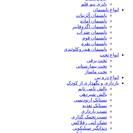
باتری نیم قلم
انواع پانسمان
پانسمان آلژینات
پانسمان آماده
پانسمان اگزوفایبر
پانسمان ضد آب
پانسمان فوم
پانسمان نقره
پانسمان هیدروکلوئیدی
انواع تخت
تخت برقی
تخت بیمارستانی
تخت ماساژ
انواع ذره بین
بارداری و نگهداری از کودک
بالش تامی تایم
بالش شیردهی
پستانک ارتودنسی
پستانک تغذیه
تست بارداری
تست تخمک گذاری
تشک آنتی رفلاکس
دندانگیر سیلیکونی