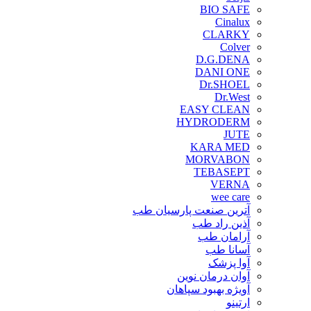
BIO SAFE
Cinalux
CLARKY
Colver
D.G.DENA
DANI ONE
Dr.SHOEL
Dr.West
EASY CLEAN
HYDRODERM
JUTE
KARA MED
MORVABON
TEBASEPT
VERNA
wee care
آترین صنعت پارسیان طب
آذین راد طب
آرامان طب
آسانا طب
آوا پزشک
آوان درمان نوین
آویژه بهبود سپاهان
ارتینو