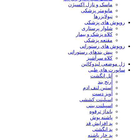
ماسک و نازل اکسیژن
مانومتر پزشکی
نبولایزرها
روپوش های پزشکی
شلوار پرستاری
کلاه پزشک و بیمار
مقنعه پزشکی
روپوش های رستورانی
پیش بندهای رستورانی
کلاه سرآشپز
ژل موضعی لیدوکائین
ساپورت های طبی
آتل انگشت
آرنج بند
آستین لنف ادم
آویز دست
اسپلینت کششی
اسپیلنت بینی
بانداژ ترقوه
پاشنه پوش
پد افزایش قد
پد انگشتی
پد خار پاشنه