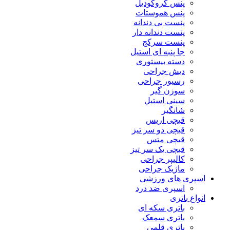
پنس کروکودیل
پنس هموستات
پنست بی دندانه
پنست دندانه دار
پنست سرکج
جا پنبه ای استیل
دسته بیستوری
دیش جراحی
رسیور جراحی
سوزن گیر
سینی استیل
شانگیر
قیچی اریس
قیچی دو سر تیز
قیچی متس
قیچی یک سر تیز
کالیپر جراحی
ماژیک جراحی
اسپری های ورزشی
اسپری ضد درد
انواع باتری
باتری سکه ای
باتری سمعک
باتری قلمی