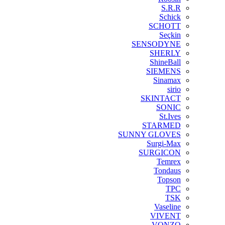
S.R.R
Schick
SCHOTT
Seçkin
SENSODYNE
SHERLY
ShineBall
SIEMENS
Sinamax
sirio
SKINTACT
SONIC
St.Ives
STARMED
SUNNY GLOVES
Surgi-Max
SURGICON
Temrex
Tondaus
Topson
TPC
TSK
Vaseline
VIVENT
VONZO