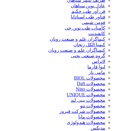
ظریف پلیمر سپاهان
عادل نوین سپاهان
فن آور طب حکیم
فناور طب اسپادانا
فومن شیمی
کامیاب طب نوین جی
کانفیدنت
کیماگران علم و صنعت رویان
کیمیا الکل زنجان
کیمیاگران علم و صنعت رویان
گروه صنعتی یحیی
لاتراس
لیوا فارما
مامی ناز
محصولات BIOL
محصولات Dafi
محصولات Nino
محصولات UNIQUE
محصولات بیبی لند
محصولات تنو
محصولات شرکت فیروز
محصولات مایا
محصولات هندولوژی
مدیکس