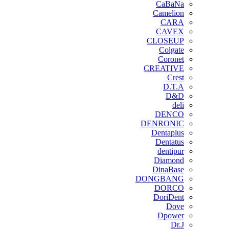
CaBaNa
Camelion
CARA
CAVEX
CLOSEUP
Colgate
Coronet
CREATIVE
Crest
D.T.A
D&D
deli
DENCO
DENRONIC
Dentaplus
Dentatus
dentipur
‌Diamond
DinaBase
DONGBANG
DORCO
DoriDent
Dove
Dpower
Dr.J