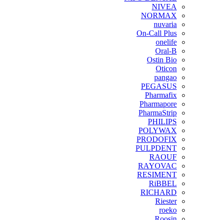
NIVEA
NORMAX
nuvaria
On-Call Plus
onelife
Oral-B
Ostin Bio
Oticon
pangao
PEGASUS
Pharmafix
Pharmapore
PharmaStrip
PHILIPS
POLYWAX
PRODOFIX
PULPDENT
RAOUF
RAYOVAC
RESIMENT
RiBBEL
RICHARD
Riester
roeko
Roosin