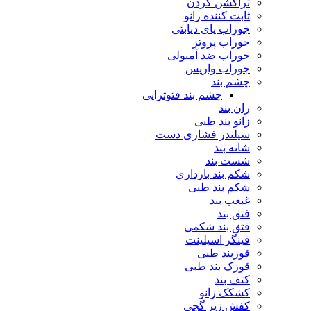
تراکشن گردن
ثابت کننده زانو
جوراب پای دیابتی
جوراب پروتز
جوراب ضد آمبولی
جوراب واریس
چشم بند
چشم بند فتوتراپی
ران بند
زانو بند طبی
سیلندر فشاری دست
شانه بند
شست بند
شکم بند بارداری
شکم بند طبی
غبغب بند
فتق بند
فتق بند شکمی
فینگر اسپلینت
قوزبند طبی
قوزک بند طبی
کتف بند
کشکک زانو
کفش زیر گچی