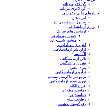
گن لاغری زنانه
گن لاغری مردانه
لنزهای طبی و تماسی
لنز بانداژ
محلول شستشوی لنز
لوازم آزمایشگاهی
آزمایش های فیزیک
چوب پنبه طبیعی
منشور شیشه ای
آهنربای مغناطیسی
ارلن شو آزمایشگاهی
الکل سنج
بالن آزمایشگاهی
بشر آزمایشگاهی
پتری دیش
ترازوی آزمایشگاهی
ترمومتر ماکزیمم مینیمم
توری نسوز آزمایشگاهی
چراغ الکلی
دماسنج میله ای
دماسنج هوا
رطوبت سنج
رفرکتومتر چشمی