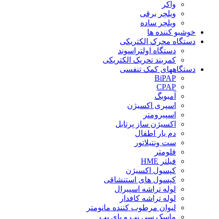
واکر
ویلچر برقی
ویلچر ساده
خوشبو کننده ها
دستگاه محرک الکتریکی
دستگاه اولتراسوند
کمربند تحریک الکتریکی
دستگاههای کمک تنفسی
BiPAP
CPAP
آمبوبگ
اسپری اکسیژن
اسپیرومتر
اکسیژن ساز پرتابل
دم یار اطفال
ست ونتیلاتور
فلومتر
فیلتر HME
کپسول اکسیژن
کپسول های استنشاقی
لوله تراشه اسپیرال
لوله تراشه کافدار
لیوان مرطوب کننده مانومتر
ماسک سی پپ و بای پپ