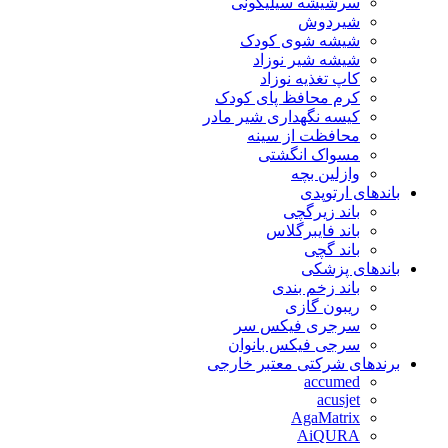
سرشیشه سیلیکونی
شیردوش
شیشه شوی کودک
شیشه شیر نوزاد
کاپ تغذیه نوزاد
کرم محافظ پای کودک
کیسه نگهداری شیر مادر
محافظت از سینه
مسواک انگشتی
وازلین بچه
باندهای ارتوپدی
باند زیرگچی
باند فایبرگلاس
باند گچی
باندهای پزشکی
باند زخم بندی
ریبون گازی
سرجری فیکس سر
سرجی فیکس بانوان
برندهای شرکتی معتبر خارجی
accumed
acusjet
AgaMatrix
AiQURA