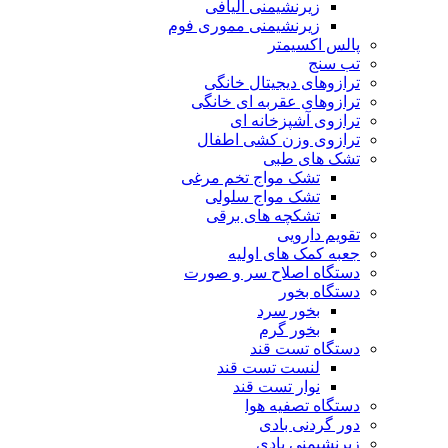
زیرنشیمنی الیافی
زیرنشیمنی مموری فوم
پالس اکسیمتر
تب سنج
ترازوهای دیجیتال خانگی
ترازوهای عقربه ای خانگی
ترازوی آشپزخانه ای
ترازوی وزن کشی اطفال
تشک های طبی
تشک مواج تخم مرغی
تشک مواج سلولی
تشکچه های برقی
تقویم دارویی
جعبه کمک های اولیه
دستگاه اصلاح سر و صورت
دستگاه بخور
بخور سرد
بخور گرم
دستگاه تست قند
لنست تست قند
نوار تست قند
دستگاه تصفیه هوا
دور گردنی بادی
زیرنشیمنی بادی