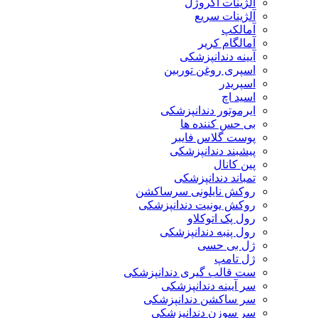
آلژینات آکروژل
آلژینات سریع
آمالکپ
آمالگام کریر
آیینه دندانپزشکی
اسپری روغن توربین
اسپریدر
اسید اچ
ایرموتور دندانپزشکی
بی حس کننده ها
پوست گلاس فایبر
پیشبند دندانپزشکی
پین کانال
تمباند دندانپزشکی
روکش نایلونی سرساکشن
روکش یونیت دندانپزشکی
رول پک اتوکلاو
رول پنبه دندانپزشکی
ژل بی حسی
ژل تامپ
ست قالب گیری دندانپزشکی
سر آیینه دندانپزشکی
سر ساکشن دندانپزشکی
سر سوزن دندانپزشکی