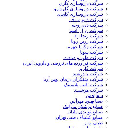
شرکت داروسازی کارن
شرکت داروسازی گل دارو
شرکت داروسازی گلچای
شرکت داور ساحل
شرکت دی روحه
شرکت رز آرا آسیا
شرکت رضا راد
شرکت زرین رویا
شرکت زکریا جهرم
شرکت سوپا
شرکت طب و صنعت
شرکت فرآورده های تزریقی و دارویی ایران
شرکت گلریز
شرکت مادرشید
شرکت متفکران درمان نوین آریا
شرکت ناصر پلاستیک
شرکت هوشمند
شفابخش
صفا بهبود مهرآیین
صنایع پزشکی مارلیک
صنایع تولیدی آپادانا
صنایع کشباف طبی تهران
طیف ساز