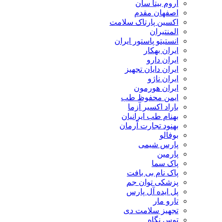
اروم بیتا سان
اصفهان مقدم
اکسین پارتاک سلامت
المنتیران
انستیتو پاستور ایران
ایران بهکار
ایران دارو
ایران دایان تجهیز
ایران ناژو
ایران هورمون
ایمن محفوظ طب
باراد اکسیر آزما
بهنام طب ایرانیان
بهنود تجارت آرمان
بوفالو
پارس شیمی
پارمین
پاک سما
پاک نام بی بافت
پزشکی توان جم
پل ایده آل پارس
تارو مار
تجهیز سلامت دی
توس نگاه