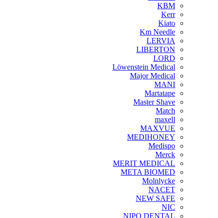
KBM
Kerr
Kiato
Km Needle
LERVIA
LIBERTON
LORD
Löwenstein Medical
Major Medical
MANI
Martatape
Master Shave
Match
maxell
MAXVUE
MEDIHONEY
Medispo
Merck
MERIT MEDICAL
META BIOMED
Molnlycke
NACET
NEW SAFE
NIC
NIPO DENTAL