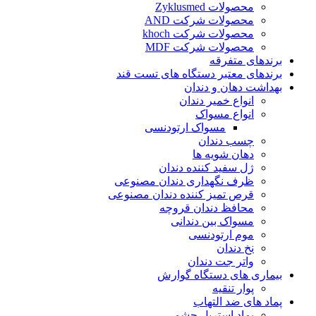
محصولات Zyklusmed
محصولات شرکت AND
محصولات شرکت khoch
محصولات شرکت MDF
برندهای متفرقه
برندهای معتبر دستگاه های تست قند
بهداشت دهان و دندان
انواع خمیر دندان
انواع مسواک
مسواک ارتودنسی
چسب دندان
دهان شویه ها
ژل سفید کننده دندان
ظرف نگهداری دندان مصنوعی
قرص تمیز کننده دندان مصنوعی
محافظ دندان قروچه
مسواک بین دندانی
موم ارتودنسی
نخ دندان
واتر جت دندان
بیماری های دستگاه گوارش
پوار تنقیه
پماد های ضد التهاب
پماد استریل چشمی