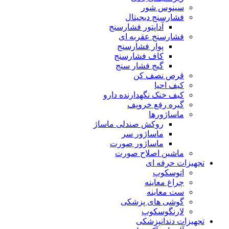
سینوس شور
فشارسنج دیجیتال
آداپتور فشارسنج
فشارسنج عقربه ای
پوار فشارسنج
کاف فشارسنج
گیج فشار سنج
قرص نصف کن
کیف احیا
کیف خنک نگهدارنده دارو
گیره رفع خروپف
ماساژورها
روکش صندلی ماساژ
ماساژور سر
ماساژور صورت
ماشین اصلاح صورت
تجهیزات حرفه ای
اتوسکوپ
چراغ معاینه
ست معاینه
گوشی های پزشکی
لارنگوسکوپ
تجهیزات دندانپزشکی