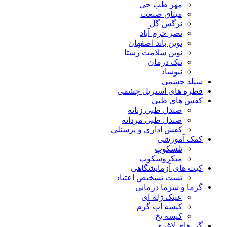
مهر طب جی
میثاق صنعت
نرگس گل
نصر خرم آباد
نوین باند اصفهان
نوین سلامت رستا
نیک درمان
نیوساد
شیلد چشمی
قطره های استریل چشمی
کفش های طبی
صندل طبی زنانه
صندل طبی مردانه
کفش اداری و پرسنلی
کمک آموزشی
تلسکوپ
میکروسکوپ
کیت های آزمایشگاهی
تست تشخیص اعتیاد
گرما و سرما درمانی
عینک ژله ای
کیسه آب گرم
کیسه یخ
گن های لاغری