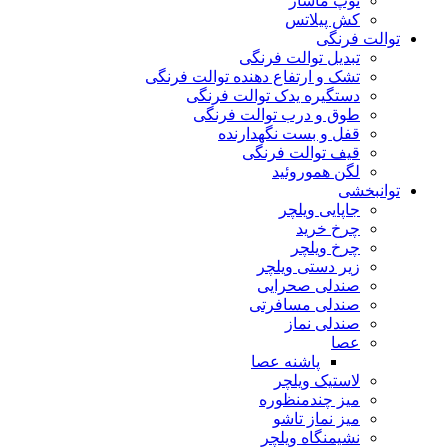
توپ ماساژ
کش پیلاتس
توالت فرنگی
تبدیل توالت فرنگی
تشک و ارتفاع دهنده توالت فرنگی
دستگیره یدک توالت فرنگی
طوق و درب توالت فرنگی
قفل و بست نگهدارنده
قیف توالت فرنگی
لگن هموروئید
توانبخشی
جاپایی ویلچر
چرخ خرید
چرخ ویلچر
زیر دستی ویلچر
صندلی صحرایی
صندلی مسافرتی
صندلی نماز
عصا
پاشنه عصا
لاستیک ویلچر
میز چندمنظوره
میز نماز تاشو
نشیمنگاه ویلچر