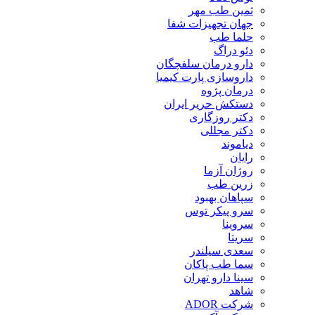
ثمین طب مهر
جهان تجهیزات شفا
حلما طب
دئو دراگ
دارو درمان سلفچگان
داروسازی پارت کیمیا
درمان پژوه
دستکش حریر ایران
دکتر روزگاری
دکتر مجللی
دیاموند
رایان
روژان آزما
زرین طب
سپاهان بهبود
سرو پیکر توس
سروینا
سریتا
سعدی سیلندر
سما طب پاکان
سینا دارو تهران
شاهد
شرکت ADOR