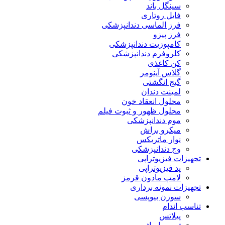
سینگل باند
فایل روتاری
فرز الماسی دندانپزشکی
فرز پیزو
کامپوزیت دندانپزشکی
کلروفرم دندانپزشکی
کن کاغذی
گلاس آینومر
گیج انگشتی
لمینت دندان
محلول انعقاد خون
محلول ظهور و ثبوت فیلم
موم دندانپزشکی
میکرو براش
نوار ماتریکس
وج دندانپزشکی
تجهیزات فیزیوتراپی
پد فیزیوتراپی
لامپ مادون قرمز
تجهیزات نمونه برداری
سوزن بیوپسی
تناسب اندام
پیلاتس