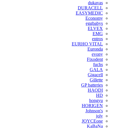
dukavas
DURACELL
EASYMEDIC
Economy
eggbabys
ELVEX
EMG
entros
EURHO VITAL
Euronda
evony
Fixodent
fuchs
GALA
Gigacell
Gillette
GP batteries
HAODI
HD
hongyu
HORIGEN
Johnson's
joly
JOYCEone
KaBaNa