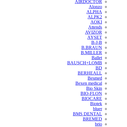
AIRDOCTOR
Alonzo
ALPHA
ALPK2
AOKI
Attends
AVIZOR
AYSET
B-J-B
B.BRAUN
B.MILLER
Ballet
BAUSCH+LOMB
BD
BERHEALL
Besmed
Bexen medical
Bio Skin
BIO-FLON
BIOCARE
Biotek
bluer
BMS DENTAL
BREMED
brio