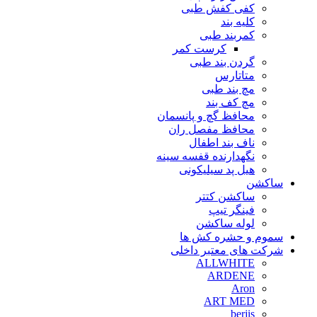
کفی کفش طبی
کلیه بند
کمربند طبی
کرست کمر
گردن بند طبی
متاتارس
مچ بند طبی
مچ کف بند
محافظ گچ و پانسمان
محافظ مفصل ران
ناف بند اطفال
نگهدارنده قفسه سینه
هیل پد سیلیکونی
ساکشن
ساکشن کتتر
فینگر تیپ
لوله ساکشن
سموم و حشره کش ها
شرکت های معتبر داخلی
ALLWHITE
ARDENE
Aron
ART MED
berjis