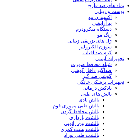
پماد های ضد قارچ
پوست و زیبایی
اکسیدان مو
پد آرایشی
دستگاه میکرودرم
رنگ مو
ژل های تزریقی زیبایی
سوزن الکترولیز
کرم ضد آفتاب
تجهیزات ایمنی
شیلد محافظ صورت
صداگیر داخل گوشی
گوشی صداگیر
تجهیزات پزشکی خانگی
بادکش درمانی
بالش های طبی
بالش بادی
بالش طبی مموری فوم
بالش محافظ گردن
بالشت بارداری
بالشت بین زانویی
بالشت پشت کمری
بالشت طبی نوزاد