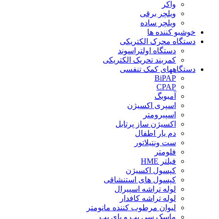
واکر
ویلچر برقی
ویلچر ساده
خوشبو کننده ها
دستگاه محرک الکتریکی
دستگاه اولتراسوند
کمربند تحریک الکتریکی
دستگاههای کمک تنفسی
BiPAP
CPAP
آمبوبگ
اسپری اکسیژن
اسپیرومتر
اکسیژن ساز پرتابل
دم یار اطفال
ست ونتیلاتور
فلومتر
فیلتر HME
کپسول اکسیژن
کپسول های استنشاقی
لوله تراشه اسپیرال
لوله تراشه کافدار
لیوان مرطوب کننده مانومتر
ماسک سی پپ و بای پپ