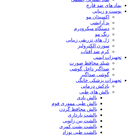
پماد های ضد قارچ
پوست و زیبایی
اکسیدان مو
پد آرایشی
دستگاه میکرودرم
رنگ مو
ژل های تزریقی زیبایی
سوزن الکترولیز
کرم ضد آفتاب
تجهیزات ایمنی
شیلد محافظ صورت
صداگیر داخل گوشی
گوشی صداگیر
تجهیزات پزشکی خانگی
بادکش درمانی
بالش های طبی
بالش بادی
بالش طبی مموری فوم
بالش محافظ گردن
بالشت بارداری
بالشت بین زانویی
بالشت پشت کمری
بالشت طبی نوزاد