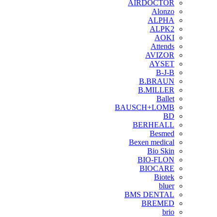
AIRDOCTOR
Alonzo
ALPHA
ALPK2
AOKI
Attends
AVIZOR
AYSET
B-J-B
B.BRAUN
B.MILLER
Ballet
BAUSCH+LOMB
BD
BERHEALL
Besmed
Bexen medical
Bio Skin
BIO-FLON
BIOCARE
Biotek
bluer
BMS DENTAL
BREMED
brio