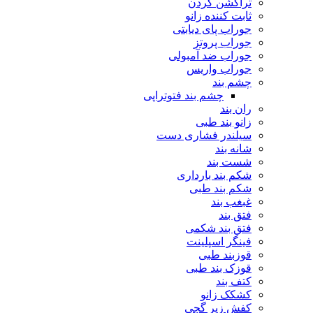
تراکشن گردن
ثابت کننده زانو
جوراب پای دیابتی
جوراب پروتز
جوراب ضد آمبولی
جوراب واریس
چشم بند
چشم بند فتوتراپی
ران بند
زانو بند طبی
سیلندر فشاری دست
شانه بند
شست بند
شکم بند بارداری
شکم بند طبی
غبغب بند
فتق بند
فتق بند شکمی
فینگر اسپلینت
قوزبند طبی
قوزک بند طبی
کتف بند
کشکک زانو
کفش زیر گچی