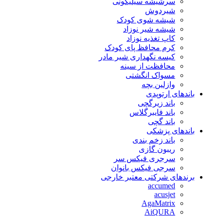
سرشیشه سیلیکونی
شیردوش
شیشه شوی کودک
شیشه شیر نوزاد
کاپ تغذیه نوزاد
کرم محافظ پای کودک
کیسه نگهداری شیر مادر
محافظت از سینه
مسواک انگشتی
وازلین بچه
باندهای ارتوپدی
باند زیرگچی
باند فایبرگلاس
باند گچی
باندهای پزشکی
باند زخم بندی
ریبون گازی
سرجری فیکس سر
سرجی فیکس بانوان
برندهای شرکتی معتبر خارجی
accumed
acusjet
AgaMatrix
AiQURA