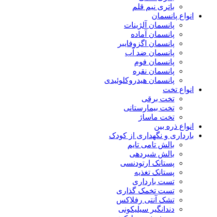
باتری نیم قلم
انواع پانسمان
پانسمان آلژینات
پانسمان آماده
پانسمان اگزوفایبر
پانسمان ضد آب
پانسمان فوم
پانسمان نقره
پانسمان هیدروکلوئیدی
انواع تخت
تخت برقی
تخت بیمارستانی
تخت ماساژ
انواع ذره بین
بارداری و نگهداری از کودک
بالش تامی تایم
بالش شیردهی
پستانک ارتودنسی
پستانک تغذیه
تست بارداری
تست تخمک گذاری
تشک آنتی رفلاکس
دندانگیر سیلیکونی