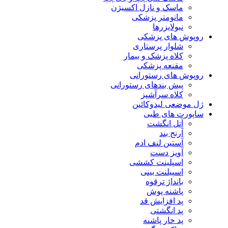
ماسک و نازل اکسیژن
مانومتر پزشکی
نبولایزرها
روپوش های پزشکی
شلوار پرستاری
کلاه پزشک و بیمار
مقنعه پزشکی
روپوش های رستورانی
پیش بندهای رستورانی
کلاه سرآشپز
ژل موضعی لیدوکائین
ساپورت های طبی
آتل انگشت
آرنج بند
آستین لنف ادم
آویز دست
اسپلینت کششی
اسپیلنت بینی
بانداژ ترقوه
پاشنه پوش
پد افزایش قد
پد انگشتی
پد خار پاشنه