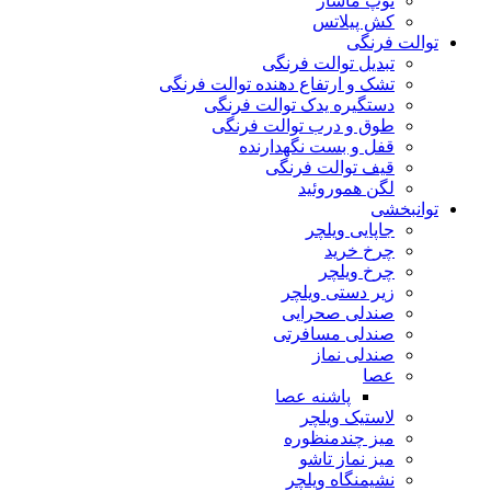
توپ ماساژ
کش پیلاتس
توالت فرنگی
تبدیل توالت فرنگی
تشک و ارتفاع دهنده توالت فرنگی
دستگیره یدک توالت فرنگی
طوق و درب توالت فرنگی
قفل و بست نگهدارنده
قیف توالت فرنگی
لگن هموروئید
توانبخشی
جاپایی ویلچر
چرخ خرید
چرخ ویلچر
زیر دستی ویلچر
صندلی صحرایی
صندلی مسافرتی
صندلی نماز
عصا
پاشنه عصا
لاستیک ویلچر
میز چندمنظوره
میز نماز تاشو
نشیمنگاه ویلچر