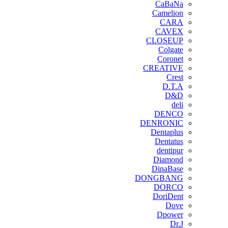
CaBaNa
Camelion
CARA
CAVEX
CLOSEUP
Colgate
Coronet
CREATIVE
Crest
D.T.A
D&D
deli
DENCO
DENRONIC
Dentaplus
Dentatus
dentipur
‌Diamond
DinaBase
DONGBANG
DORCO
DoriDent
Dove
Dpower
Dr.J