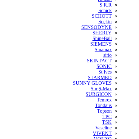
S.R.R
Schick
SCHOTT
Seçkin
SENSODYNE
SHERLY
ShineBall
SIEMENS
Sinamax
sirio
SKINTACT
SONIC
St.Ives
STARMED
SUNNY GLOVES
Surgi-Max
SURGICON
Temrex
Tondaus
Topson
TPC
TSK
Vaseline
VIVENT
VONZO