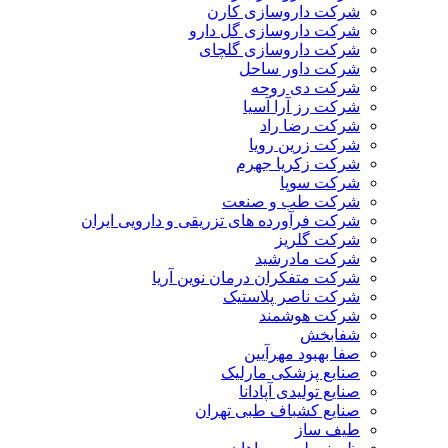
شرکت داروسازی کارن
شرکت داروسازی گل دارو
شرکت داروسازی گلچای
شرکت داور ساحل
شرکت دی روحه
شرکت رز آرا آسیا
شرکت رضا راد
شرکت زرین رویا
شرکت زکریا جهرم
شرکت سوپا
شرکت طب و صنعت
شرکت فرآورده های تزریقی و دارویی ایران
شرکت گلریز
شرکت مادرشید
شرکت متفکران درمان نوین آریا
شرکت ناصر پلاستیک
شرکت هوشمند
شفابخش
صفا بهبود مهرآیین
صنایع پزشکی مارلیک
صنایع تولیدی آپادانا
صنایع کشباف طبی تهران
طیف ساز