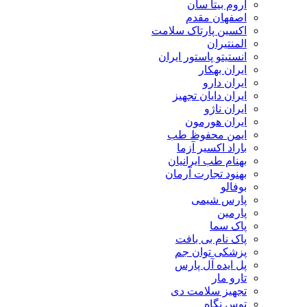
اروم بیتا سان
اصفهان مقدم
اکسین پارتاک سلامت
المنتیران
انستیتو پاستور ایران
ایران بهکار
ایران دارو
ایران دایان تجهیز
ایران ناژو
ایران هورمون
ایمن محفوظ طب
باراد اکسیر آزما
بهنام طب ایرانیان
بهنود تجارت آرمان
بوفالو
پارس شیمی
پارمین
پاک سما
پاک نام بی بافت
پزشکی توان جم
پل ایده آل پارس
تارو مار
تجهیز سلامت دی
توس نگاه