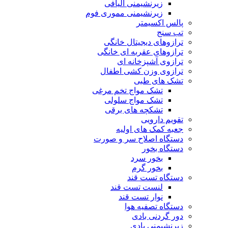
زیرنشیمنی الیافی
زیرنشیمنی مموری فوم
پالس اکسیمتر
تب سنج
ترازوهای دیجیتال خانگی
ترازوهای عقربه ای خانگی
ترازوی آشپزخانه ای
ترازوی وزن کشی اطفال
تشک های طبی
تشک مواج تخم مرغی
تشک مواج سلولی
تشکچه های برقی
تقویم دارویی
جعبه کمک های اولیه
دستگاه اصلاح سر و صورت
دستگاه بخور
بخور سرد
بخور گرم
دستگاه تست قند
لنست تست قند
نوار تست قند
دستگاه تصفیه هوا
دور گردنی بادی
زیرنشیمنی بادی