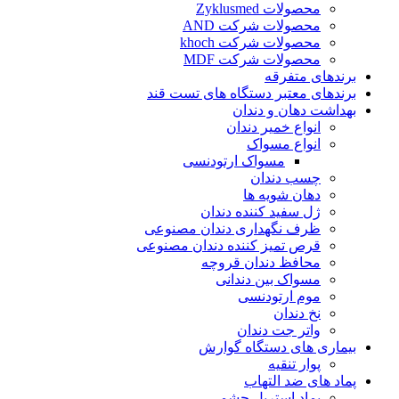
محصولات Zyklusmed
محصولات شرکت AND
محصولات شرکت khoch
محصولات شرکت MDF
برندهای متفرقه
برندهای معتبر دستگاه های تست قند
بهداشت دهان و دندان
انواع خمیر دندان
انواع مسواک
مسواک ارتودنسی
چسب دندان
دهان شویه ها
ژل سفید کننده دندان
ظرف نگهداری دندان مصنوعی
قرص تمیز کننده دندان مصنوعی
محافظ دندان قروچه
مسواک بین دندانی
موم ارتودنسی
نخ دندان
واتر جت دندان
بیماری های دستگاه گوارش
پوار تنقیه
پماد های ضد التهاب
پماد استریل چشمی