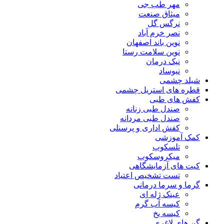
مهر طب جی
میثاق صنعت
نرگس گل
نصر خرم آباد
نوین باند اصفهان
نوین سلامت رستا
نیک درمان
نیوساد
شیلد چشمی
قطره های استریل چشمی
کفش های طبی
صندل طبی زنانه
صندل طبی مردانه
کفش اداری و پرسنلی
کمک آموزشی
تلسکوپ
میکروسکوپ
کیت های آزمایشگاهی
تست تشخیص اعتیاد
گرما و سرما درمانی
عینک ژله ای
کیسه آب گرم
کیسه یخ
گن های لاغری