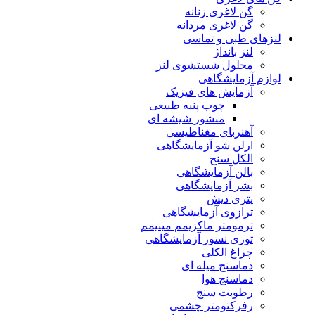
گن لاغری زنانه
گن لاغری مردانه
لنزهای طبی و تماسی
لنز بانداژ
محلول شستشوی لنز
لوازم آزمایشگاهی
آزمایش های فیزیک
چوب پنبه طبیعی
منشور شیشه ای
آهنربای مغناطیسی
ارلن شو آزمایشگاهی
الکل سنج
بالن آزمایشگاهی
بشر آزمایشگاهی
پتری دیش
ترازوی آزمایشگاهی
ترمومتر ماکزیمم مینیمم
توری نسوز آزمایشگاهی
چراغ الکلی
دماسنج میله ای
دماسنج هوا
رطوبت سنج
رفرکتومتر چشمی