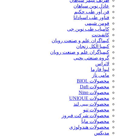
ظریف پلیمر سپاهان
عادل نوین سپاهان
فن آور طب حکیم
فناور طب اسپادانا
فومن شیمی
کامیاب طب نوین جی
کانفیدنت
کیماگران علم و صنعت رویان
کیمیا الکل زنجان
کیمیاگران علم و صنعت رویان
گروه صنعتی یحیی
لاتراس
لیوا فارما
مامی ناز
محصولات BIOL
محصولات Dafi
محصولات Nino
محصولات UNIQUE
محصولات بیبی لند
محصولات تنو
محصولات شرکت فیروز
محصولات مایا
محصولات هندولوژی
مدیکس