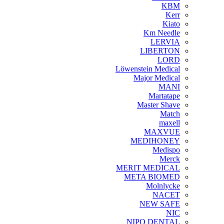
KBM
Kerr
Kiato
Km Needle
LERVIA
LIBERTON
LORD
Löwenstein Medical
Major Medical
MANI
Martatape
Master Shave
Match
maxell
MAXVUE
MEDIHONEY
Medispo
Merck
MERIT MEDICAL
META BIOMED
Molnlycke
NACET
NEW SAFE
NIC
NIPO DENTAL