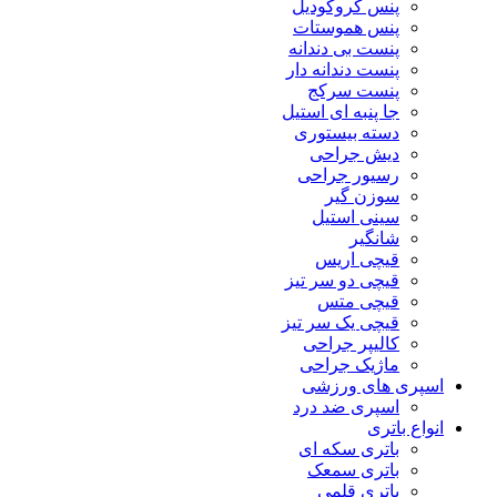
پنس کروکودیل
پنس هموستات
پنست بی دندانه
پنست دندانه دار
پنست سرکج
جا پنبه ای استیل
دسته بیستوری
دیش جراحی
رسیور جراحی
سوزن گیر
سینی استیل
شانگیر
قیچی اریس
قیچی دو سر تیز
قیچی متس
قیچی یک سر تیز
کالیپر جراحی
ماژیک جراحی
اسپری های ورزشی
اسپری ضد درد
انواع باتری
باتری سکه ای
باتری سمعک
باتری قلمی