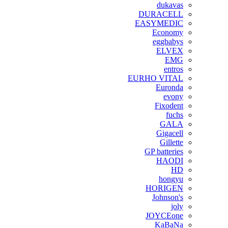
dukavas
DURACELL
EASYMEDIC
Economy
eggbabys
ELVEX
EMG
entros
EURHO VITAL
Euronda
evony
Fixodent
fuchs
GALA
Gigacell
Gillette
GP batteries
HAODI
HD
hongyu
HORIGEN
Johnson's
joly
JOYCEone
KaBaNa