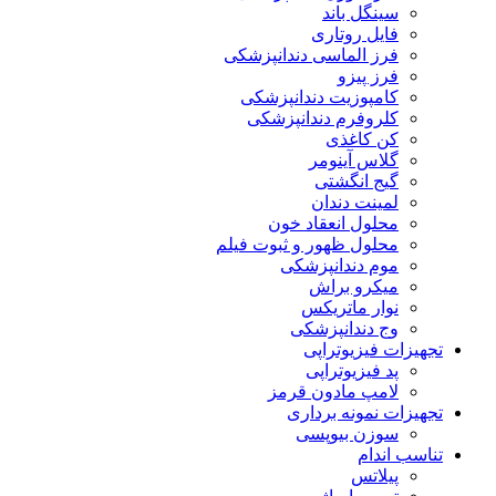
سینگل باند
فایل روتاری
فرز الماسی دندانپزشکی
فرز پیزو
کامپوزیت دندانپزشکی
کلروفرم دندانپزشکی
کن کاغذی
گلاس آینومر
گیج انگشتی
لمینت دندان
محلول انعقاد خون
محلول ظهور و ثبوت فیلم
موم دندانپزشکی
میکرو براش
نوار ماتریکس
وج دندانپزشکی
تجهیزات فیزیوتراپی
پد فیزیوتراپی
لامپ مادون قرمز
تجهیزات نمونه برداری
سوزن بیوپسی
تناسب اندام
پیلاتس