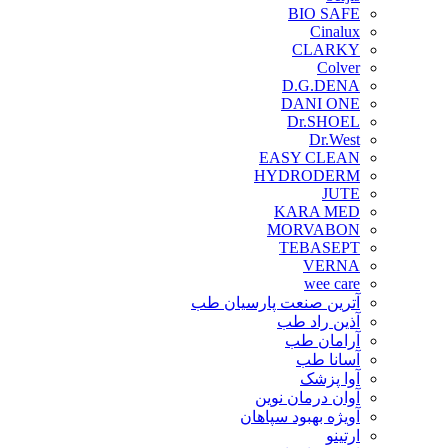
BIO SAFE
Cinalux
CLARKY
Colver
D.G.DENA
DANI ONE
Dr.SHOEL
Dr.West
EASY CLEAN
HYDRODERM
JUTE
KARA MED
MORVABON
TEBASEPT
VERNA
wee care
آترین صنعت پارسیان طب
آذین راد طب
آرامان طب
آسانا طب
آوا پزشک
آوان درمان نوین
آویژه بهبود سپاهان
ارتینو