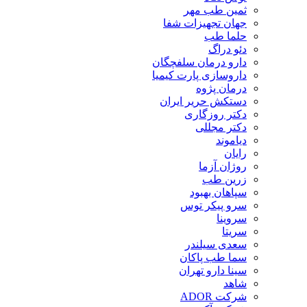
ثمین طب مهر
جهان تجهیزات شفا
حلما طب
دئو دراگ
دارو درمان سلفچگان
داروسازی پارت کیمیا
درمان پژوه
دستکش حریر ایران
دکتر روزگاری
دکتر مجللی
دیاموند
رایان
روژان آزما
زرین طب
سپاهان بهبود
سرو پیکر توس
سروینا
سریتا
سعدی سیلندر
سما طب پاکان
سینا دارو تهران
شاهد
شرکت ADOR