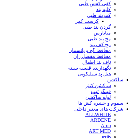
کفی کفش طبی
کلیه بند
کمربند طبی
کرست کمر
گردن بند طبی
متاتارس
مچ بند طبی
مچ کف بند
محافظ گچ و پانسمان
محافظ مفصل ران
ناف بند اطفال
نگهدارنده قفسه سینه
هیل پد سیلیکونی
ساکشن
ساکشن کتتر
فینگر تیپ
لوله ساکشن
سموم و حشره کش ها
شرکت های معتبر داخلی
ALLWHITE
ARDENE
Aron
ART MED
berjis