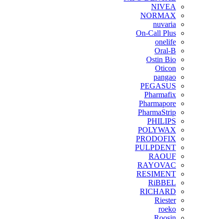
NIVEA
NORMAX
nuvaria
On-Call Plus
onelife
Oral-B
Ostin Bio
Oticon
pangao
PEGASUS
Pharmafix
Pharmapore
PharmaStrip
PHILIPS
POLYWAX
PRODOFIX
PULPDENT
RAOUF
RAYOVAC
RESIMENT
RiBBEL
RICHARD
Riester
roeko
Roosin