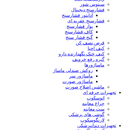
سینوس شور
فشارسنج دیجیتال
آداپتور فشارسنج
فشارسنج عقربه ای
پوار فشارسنج
کاف فشارسنج
گیج فشار سنج
قرص نصف کن
کیف احیا
کیف خنک نگهدارنده دارو
گیره رفع خروپف
ماساژورها
روکش صندلی ماساژ
ماساژور سر
ماساژور صورت
ماشین اصلاح صورت
تجهیزات حرفه ای
اتوسکوپ
چراغ معاینه
ست معاینه
گوشی های پزشکی
لارنگوسکوپ
تجهیزات دندانپزشکی