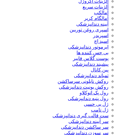
آلژینات آکروژل
آلژینات سریع
آمالکپ
آمالگام کریر
آیینه دندانپزشکی
اسپری روغن توربین
اسپریدر
اسید اچ
ایرموتور دندانپزشکی
بی حس کننده ها
پوست گلاس فایبر
پیشبند دندانپزشکی
پین کانال
تمباند دندانپزشکی
روکش نایلونی سرساکشن
روکش یونیت دندانپزشکی
رول پک اتوکلاو
رول پنبه دندانپزشکی
ژل بی حسی
ژل تامپ
ست قالب گیری دندانپزشکی
سر آیینه دندانپزشکی
سر ساکشن دندانپزشکی
سر سوزن دندانپزشکی