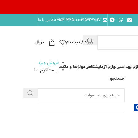
10003153237027
03153241451
تماس با ما
ورود / ثبت نام
۰
ریال
فروش ویژه
ازم بهداشتی
لوازم آزمایشگاهی
مولاژها و ماکت
اینستاگرام ما
جستجو