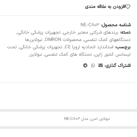
افزودن به علاقه مندی
شناسه محصول:
NE-C803
دسته:
برندهای شرکتی معتبر خارجی
,
تجهیزات پزشکی خانگی
,
دستگاههای کمک تنفسی
,
محصولات OMRON
,
نبولایزرها
برچسب:
استاندارد اتحادیه اروپا CE
,
تجهیزات پزشکی خانگی
,
تحت
لیسانس کشور ژاپن
,
دستگاه های کمک تنفسی
,
نبولایزر
اشتراک گذاری:
نبولایزر امرن مدل NE-C803