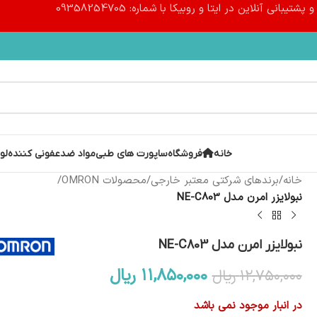
پشتیبانی آنلاین در ایتا و روبیکا با شماره: 09358254705
خانه
فروشگاه
ساپورت های طبی
مواد ضدعفونی کننده
لو
خانه
/
برندهای شرکتی معتبر خارجی
/
محصولات OMRON
/
نبولایزر امرن مدل NE-C803
نبولایزر امرن مدل NE-C803
۱۱,۸۵۰,۰۰۰
ریال
۱۲,۷۵۰,۰۰۰
ریال
در انبار موجود نمی باشد