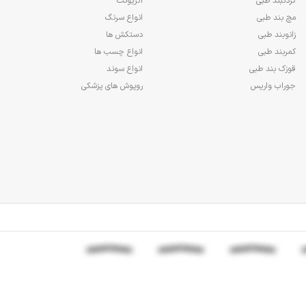
گردنبند طبی
آنژیوکت
مچ بند طبی
انواع سرنگ
زانوبند طبی
دستکش ها
کمربند طبی
انواع چسب ها
قوزک بند طبی
انواع سوند
جوراب واریس
روپوش های پزشکی