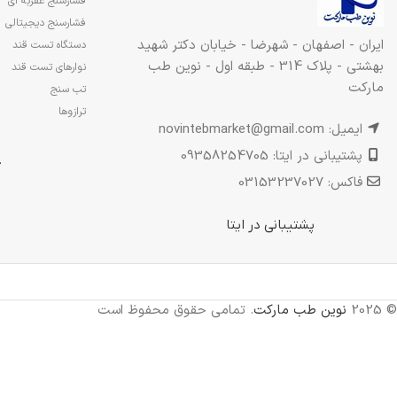
فشارسنج عقربه ای
فشارسنج دیجیتالی
ایران - اصفهان - شهرضا - خیابان دکتر شهید
دستگاه تست قند
بهشتی - پلاک 314 - طبقه اول - نوین طب
نوارهای تست قند
مارکت
تب سنج
ترازوها
ایمیل: novintebmarket@gmail.com
پشتیبانی در ایتا: 09358254705
.
فاکس: 03153237027
پشتیبانی در ایتا
© 2025
نوین طب مارکت
. تمامی حقوق محفوظ است