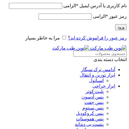
نام کاربری یا آدرس ایمیل
*
الزامی
رمز عبور
*
الزامی
ورود
رمز عبور را فراموش کرده اید؟
مرا به خاطر بسپار
انتخاب دسته بندی
آدامس ترک سیگار
ابزار توزین و انتقال
اسپاتول
ابزار جراحی
پلیت کوتر
پنس آدسون
پنس جفت
پنس سپتوم
پنس کروکودیل
پنس هموستات
پنست بی دندانه