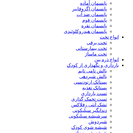
پانسمان آماده
پانسمان اگزوفایبر
پانسمان ضد آب
پانسمان فوم
پانسمان نقره
پانسمان هیدروکلوئیدی
انواع تخت
تخت برقی
تخت بیمارستانی
تخت ماساژ
انواع ذره بین
بارداری و نگهداری از کودک
بالش تامی تایم
بالش شیردهی
پستانک ارتودنسی
پستانک تغذیه
تست بارداری
تست تخمک گذاری
تشک آنتی رفلاکس
دندانگیر سیلیکونی
سرشیشه سیلیکونی
شیردوش
شیشه شوی کودک
شیشه شیر نوزاد