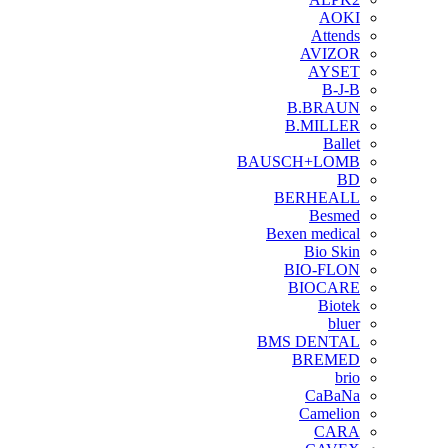
AOKI
Attends
AVIZOR
AYSET
B-J-B
B.BRAUN
B.MILLER
Ballet
BAUSCH+LOMB
BD
BERHEALL
Besmed
Bexen medical
Bio Skin
BIO-FLON
BIOCARE
Biotek
bluer
BMS DENTAL
BREMED
brio
CaBaNa
Camelion
CARA