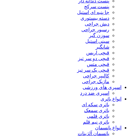
پنست دندانه دار
پنست سرکج
جا پنبه ای استیل
دسته بیستوری
دیش جراحی
رسیور جراحی
سوزن گیر
سینی استیل
شانگیر
قیچی اریس
قیچی دو سر تیز
قیچی متس
قیچی یک سر تیز
کالیپر جراحی
ماژیک جراحی
اسپری های ورزشی
اسپری ضد درد
انواع باتری
باتری سکه ای
باتری سمعک
باتری قلمی
باتری نیم قلم
انواع پانسمان
پانسمان آلژینات