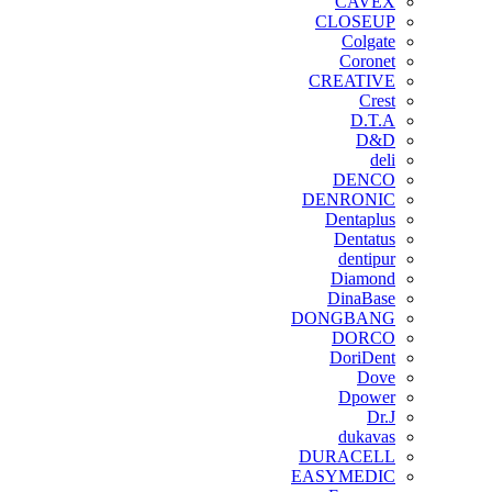
CAVEX
CLOSEUP
Colgate
Coronet
CREATIVE
Crest
D.T.A
D&D
deli
DENCO
DENRONIC
Dentaplus
Dentatus
dentipur
‌Diamond
DinaBase
DONGBANG
DORCO
DoriDent
Dove
Dpower
Dr.J
dukavas
DURACELL
EASYMEDIC