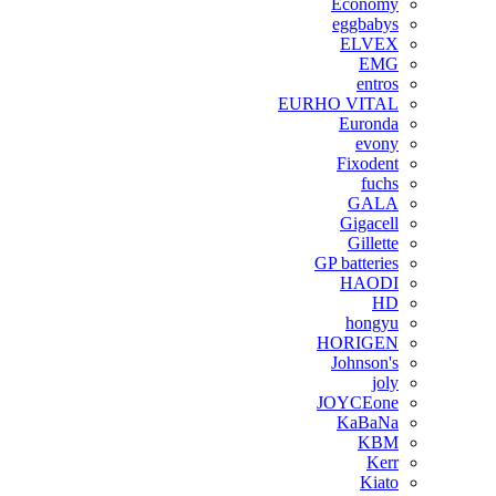
Economy
eggbabys
ELVEX
EMG
entros
EURHO VITAL
Euronda
evony
Fixodent
fuchs
GALA
Gigacell
Gillette
GP batteries
HAODI
HD
hongyu
HORIGEN
Johnson's
joly
JOYCEone
KaBaNa
KBM
Kerr
Kiato