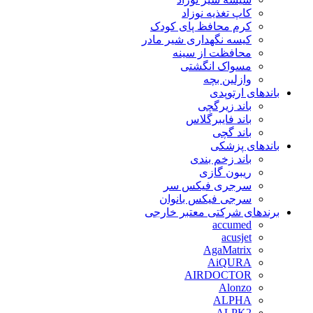
کاپ تغذیه نوزاد
کرم محافظ پای کودک
کیسه نگهداری شیر مادر
محافظت از سینه
مسواک انگشتی
وازلین بچه
باندهای ارتوپدی
باند زیرگچی
باند فایبرگلاس
باند گچی
باندهای پزشکی
باند زخم بندی
ریبون گازی
سرجری فیکس سر
سرجی فیکس بانوان
برندهای شرکتی معتبر خارجی
accumed
acusjet
AgaMatrix
AiQURA
AIRDOCTOR
Alonzo
ALPHA
ALPK2