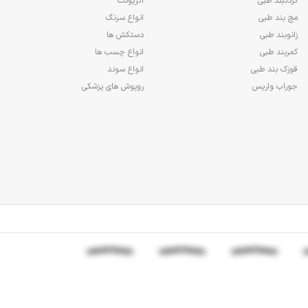
گردنبند طبی
آنژیوکت
مچ بند طبی
انواع سرنگ
زانوبند طبی
دستکش ها
کمربند طبی
انواع چسب ها
قوزک بند طبی
انواع سوند
جوراب واریس
روپوش های پزشکی