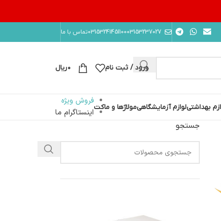
10003153237027
03153241451
تماس با ما
ورود / ثبت نام
۰
ریال
فروش ویژه
ازم بهداشتی
لوازم آزمایشگاهی
مولاژها و ماکت
اینستاگرام ما
جستجو