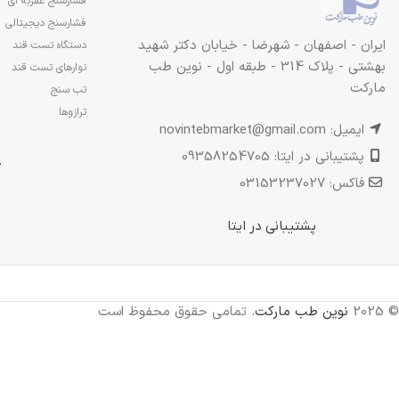
فشارسنج عقربه ای
فشارسنج دیجیتالی
ایران - اصفهان - شهرضا - خیابان دکتر شهید
دستگاه تست قند
بهشتی - پلاک 314 - طبقه اول - نوین طب
نوارهای تست قند
مارکت
تب سنج
ترازوها
ایمیل: novintebmarket@gmail.com
پشتیبانی در ایتا: 09358254705
.
فاکس: 03153237027
پشتیبانی در ایتا
© 2025
نوین طب مارکت
. تمامی حقوق محفوظ است