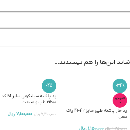
شاید این‌ها را هم بپسندید…
-4%
-34%
پد پاشنه سیلیکونی سایز M کد
ناموجو
21600 طب و صنعت
د
پد خار پاشنه طبی سایز 42-41 پاک
۷,۱۰۰,۰۰۰
ریال
۷,۴۰۰,۰۰۰
ریال
سمن