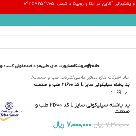
پشتیبانی آنلاین در ایتا و روبیکا با شماره: 09358254705
خانه
فروشگاه
ساپورت های طبی
مواد ضدعفونی کننده
لو
خانه
/
شرکت های معتبر داخلی
/
شرکت طب و صنعت
/
پد پاشنه سیلیکونی سایز L کد 21600 طب و صنعت
پد پاشنه سیلیکونی سایز L کد 21600 طب و
صنعت
۷,۰۰۰,۰۰۰
ریال
۷,۳۰۰,۰۰۰
ریال