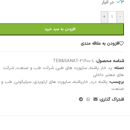
3 در انبار
+
-
افزودن به سبد خرید
افزودن به علاقه مندی
شناسه محصول:
TEB&SANAT-21600-L
دسته:
پد خار پاشنه
,
ساپورت های طبی
,
شرکت طب و صنعت
,
شرکت
های معتبر داخلی
برچسب:
پاشنه درد
,
خارپاشنه
,
ساپورت های ارتوپدی
,
سیلیکونی
,
طب و
صنعت
اشتراک گذاری: