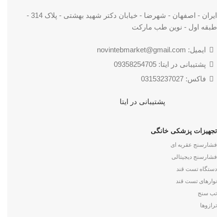
ایران - اصفهان - شهرضا - خیابان دکتر شهید بهشتی - پلاک 314 -
طبقه اول - نوین طب مارکت
ایمیل: novintebmarket@gmail.com
پشتیبانی در ایتا: 09358254705
فاکس: 03153237027
پشتیبانی در ایتا
تجهیزات پزشکی خانگی
فشارسنج عقربه ای
فشارسنج دیجیتالی
دستگاه تست قند
نوارهای تست قند
تب سنج
ترازوها