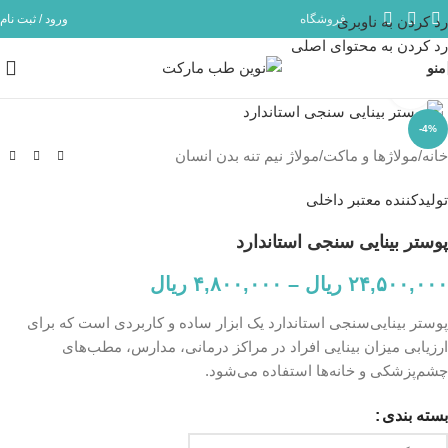
فروشگاه
ورود / ثبت نام
رد کردن به ناوبری
مشاوره و پشتیبانی آنلاین در ایتا و روبیکا با شماره: 09358254705
رد کردن به محتوای اصلی
منو
بزرگنمایی تصویر
-4%
خانه
/
مولاژها و ماکت
/
مولاژ نیم تنه بدن انسان
تولیدکننده معتبر داخلی
پوستر بینایی سنجی استاندارد
۲۴,۵۰۰,۰۰۰
ریال
–
۴,۸۰۰,۰۰۰
ریال
پوستر بینایی‌سنجی استاندارد یک ابزار ساده و کاربردی است که برای
ارزیابی میزان بینایی افراد در مراکز درمانی، مدارس، مطب‌های
چشم‌پزشکی و خانه‌ها استفاده می‌شود.
بسته بندی