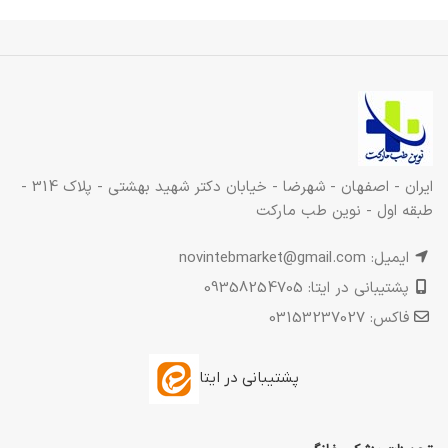
ایران - اصفهان - شهرضا - خیابان دکتر شهید بهشتی - پلاک 314 -
طبقه اول - نوین طب مارکت
ایمیل: novintebmarket@gmail.com
پشتیبانی در ایتا: 09358254705
فاکس: 03153237027
پشتیبانی در ایتا