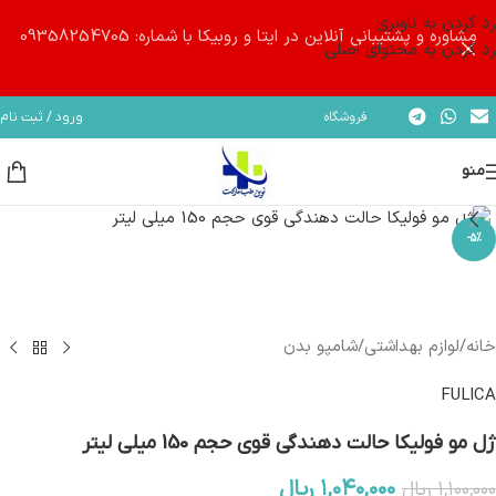
رد کردن به ناوبری
مشاوره و پشتیبانی آنلاین در ایتا و روبیکا با شماره: 09358254705
رد کردن به محتوای اصلی
فروشگاه
ورود / ثبت نام
منو
بزرگنمایی تصویر
-5%
خانه
/
لوازم بهداشتی
/
شامپو بدن
FULICA
ژل مو فولیکا حالت دهندگی قوی حجم 150 میلی لیتر
۱,۰۴۰,۰۰۰
ریال
۱,۱۰۰,۰۰۰
ریال