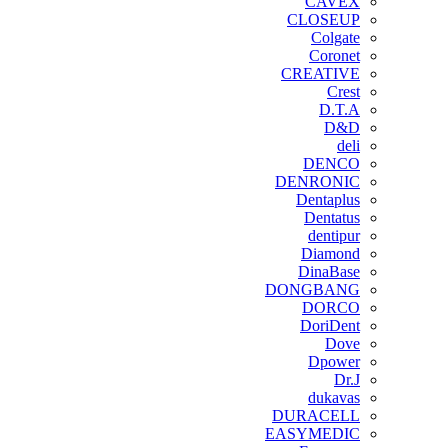
CAVEX
CLOSEUP
Colgate
Coronet
CREATIVE
Crest
D.T.A
D&D
deli
DENCO
DENRONIC
Dentaplus
Dentatus
dentipur
‌Diamond
DinaBase
DONGBANG
DORCO
DoriDent
Dove
Dpower
Dr.J
dukavas
DURACELL
EASYMEDIC