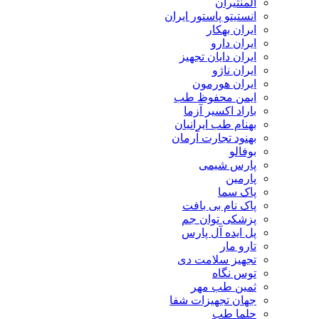
المنتیران
انستیتو پاستور ایران
ایران بهکار
ایران دارو
ایران دایان تجهیز
ایران ناژو
ایران هورمون
ایمن محفوظ طب
باراد اکسیر آزما
بهنام طب ایرانیان
بهنود تجارت آرمان
بوفالو
پارس شیمی
پارمین
پاک سما
پاک نام بی بافت
پزشکی توان جم
پل ایده آل پارس
تارو مار
تجهیز سلامت دی
توس نگاه
ثمین طب مهر
جهان تجهیزات شفا
حلما طب