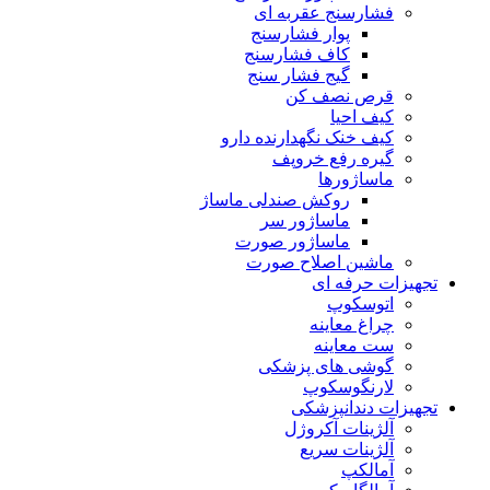
فشارسنج عقربه ای
پوار فشارسنج
کاف فشارسنج
گیج فشار سنج
قرص نصف کن
کیف احیا
کیف خنک نگهدارنده دارو
گیره رفع خروپف
ماساژورها
روکش صندلی ماساژ
ماساژور سر
ماساژور صورت
ماشین اصلاح صورت
تجهیزات حرفه ای
اتوسکوپ
چراغ معاینه
ست معاینه
گوشی های پزشکی
لارنگوسکوپ
تجهیزات دندانپزشکی
آلژینات آکروژل
آلژینات سریع
آمالکپ