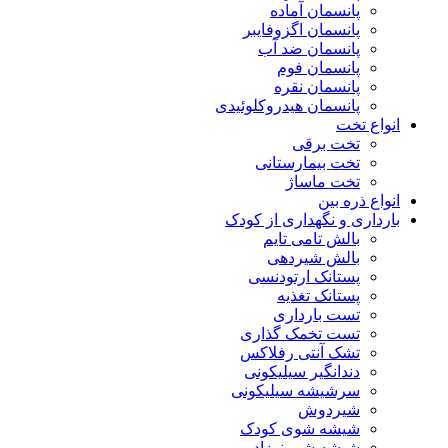
پانسمان آماده
پانسمان اگزوفایبر
پانسمان ضد آب
پانسمان فوم
پانسمان نقره
پانسمان هیدروکلوئیدی
انواع تخت
تخت برقی
تخت بیمارستانی
تخت ماساژ
انواع ذره بین
بارداری و نگهداری از کودک
بالش تامی تایم
بالش شیردهی
پستانک ارتودنسی
پستانک تغذیه
تست بارداری
تست تخمک گذاری
تشک آنتی رفلاکس
دندانگیر سیلیکونی
سرشیشه سیلیکونی
شیردوش
شیشه شوی کودک
شیشه شیر نوزاد