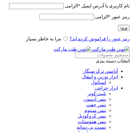
نام کاربری یا آدرس ایمیل
*
الزامی
رمز عبور
*
الزامی
ورود
رمز عبور را فراموش کرده اید؟
مرا به خاطر بسپار
انتخاب دسته بندی
آدامس ترک سیگار
ابزار توزین و انتقال
اسپاتول
ابزار جراحی
پلیت کوتر
پنس آدسون
پنس جفت
پنس سپتوم
پنس کروکودیل
پنس هموستات
پنست بی دندانه