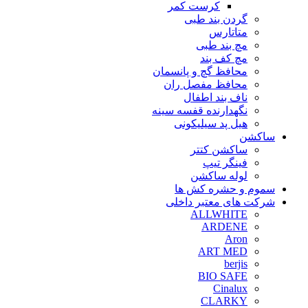
کرست کمر
گردن بند طبی
متاتارس
مچ بند طبی
مچ کف بند
محافظ گچ و پانسمان
محافظ مفصل ران
ناف بند اطفال
نگهدارنده قفسه سینه
هیل پد سیلیکونی
ساکشن
ساکشن کتتر
فینگر تیپ
لوله ساکشن
سموم و حشره کش ها
شرکت های معتبر داخلی
ALLWHITE
ARDENE
Aron
ART MED
berjis
BIO SAFE
Cinalux
CLARKY