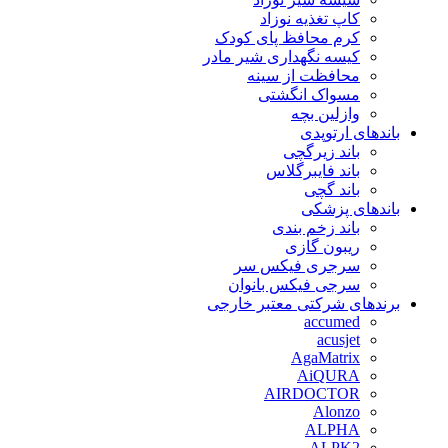
کاپ تغذیه نوزاد
کرم محافظ پای کودک
کیسه نگهداری شیر مادر
محافظت از سینه
مسواک انگشتی
وازلین بچه
باندهای ارتوپدی
باند زیرگچی
باند فایبرگلاس
باند گچی
باندهای پزشکی
باند زخم بندی
ریبون گازی
سرجری فیکس سر
سرجی فیکس بانوان
برندهای شرکتی معتبر خارجی
accumed
acusjet
AgaMatrix
AiQURA
AIRDOCTOR
Alonzo
ALPHA
ALPK2