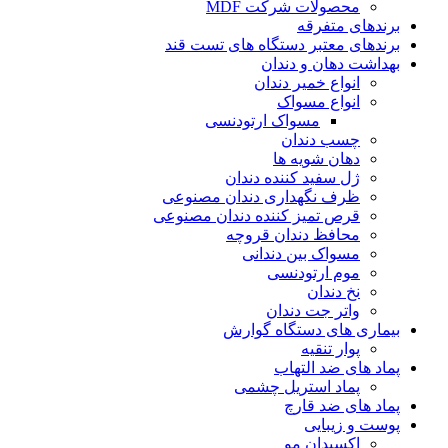
محصولات شرکت MDF
برندهای متفرقه
برندهای معتبر دستگاه های تست قند
بهداشت دهان و دندان
انواع خمیر دندان
انواع مسواک
مسواک ارتودنسی
چسب دندان
دهان شویه ها
ژل سفید کننده دندان
ظرف نگهداری دندان مصنوعی
قرص تمیز کننده دندان مصنوعی
محافظ دندان قروچه
مسواک بین دندانی
موم ارتودنسی
نخ دندان
واتر جت دندان
بیماری های دستگاه گوارش
پوار تنقیه
پماد های ضد التهاب
پماد استریل چشمی
پماد های ضد قارچ
پوست و زیبایی
اکسیدان مو