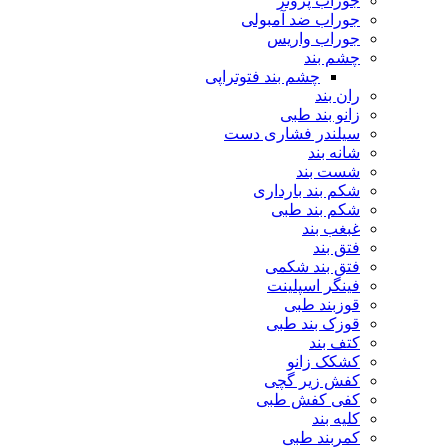
جوراب پروتز
جوراب ضد آمبولی
جوراب واریس
چشم بند
چشم بند فتوتراپی
ران بند
زانو بند طبی
سیلندر فشاری دست
شانه بند
شست بند
شکم بند بارداری
شکم بند طبی
غبغب بند
فتق بند
فتق بند شکمی
فینگر اسپلینت
قوزبند طبی
قوزک بند طبی
کتف بند
کشکک زانو
کفش زیر گچی
کفی کفش طبی
کلیه بند
کمربند طبی