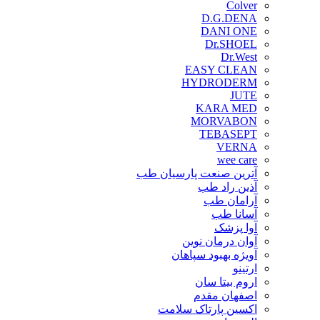
Colver
D.G.DENA
DANI ONE
Dr.SHOEL
Dr.West
EASY CLEAN
HYDRODERM
JUTE
KARA MED
MORVABON
TEBASEPT
VERNA
wee care
آترین صنعت پارسیان طب
آذین راد طب
آرامان طب
آسانا طب
آوا پزشک
آوان درمان نوین
آویژه بهبود سپاهان
ارتینو
اروم بیتا سان
اصفهان مقدم
اکسین پارتاک سلامت