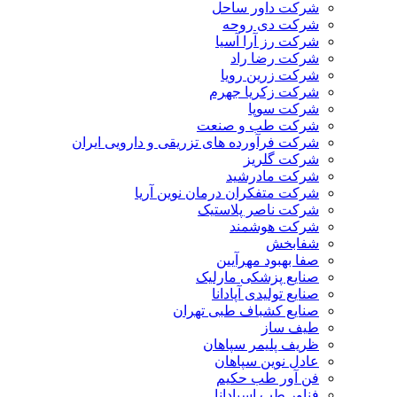
شرکت داور ساحل
شرکت دی روحه
شرکت رز آرا آسیا
شرکت رضا راد
شرکت زرین رویا
شرکت زکریا جهرم
شرکت سوپا
شرکت طب و صنعت
شرکت فرآورده های تزریقی و دارویی ایران
شرکت گلریز
شرکت مادرشید
شرکت متفکران درمان نوین آریا
شرکت ناصر پلاستیک
شرکت هوشمند
شفابخش
صفا بهبود مهرآیین
صنایع پزشکی مارلیک
صنایع تولیدی آپادانا
صنایع کشباف طبی تهران
طیف ساز
ظریف پلیمر سپاهان
عادل نوین سپاهان
فن آور طب حکیم
فناور طب اسپادانا