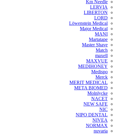
Km Needle
LERVIA
LIBERTON
LORD
Löwenstein Medical
Major Medical
MANI
Martatape
Master Shave
Match
maxell
MAXVUE
MEDIHONEY
Medispo
Merck
MERIT MEDICAL
META BIOMED
Molnlycke
NACET
NEW SAFE
NIC
NIPO DENTAL
NIVEA
NORMAX
nuvaria