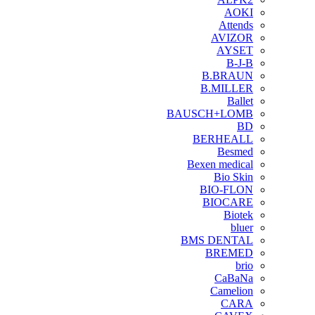
AOKI
Attends
AVIZOR
AYSET
B-J-B
B.BRAUN
B.MILLER
Ballet
BAUSCH+LOMB
BD
BERHEALL
Besmed
Bexen medical
Bio Skin
BIO-FLON
BIOCARE
Biotek
bluer
BMS DENTAL
BREMED
brio
CaBaNa
Camelion
CARA