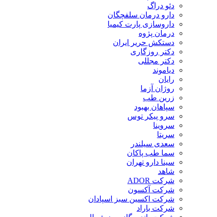
دئو دراگ
دارو درمان سلفچگان
داروسازی پارت کیمیا
درمان پژوه
دستکش حریر ایران
دکتر روزگاری
دکتر مجللی
دیاموند
رایان
روژان آزما
زرین طب
سپاهان بهبود
سرو پیکر توس
سروینا
سریتا
سعدی سیلندر
سما طب پاکان
سینا دارو تهران
شاهد
شرکت ADOR
شرکت آکسون
شرکت اکسین سبز اسپادان
شرکت باراد