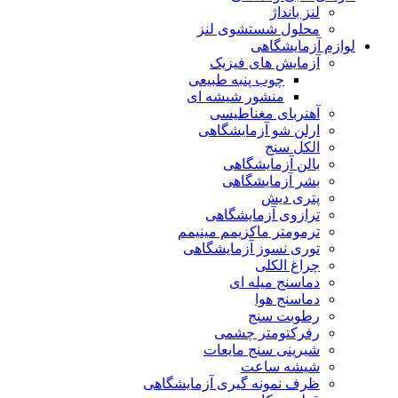
لنز بانداژ
محلول شستشوی لنز
لوازم آزمایشگاهی
آزمایش های فیزیک
چوب پنبه طبیعی
منشور شیشه ای
آهنربای مغناطیسی
ارلن شو آزمایشگاهی
الکل سنج
بالن آزمایشگاهی
بشر آزمایشگاهی
پتری دیش
ترازوی آزمایشگاهی
ترمومتر ماکزیمم مینیمم
توری نسوز آزمایشگاهی
چراغ الکلی
دماسنج میله ای
دماسنج هوا
رطوبت سنج
رفرکتومتر چشمی
شیرینی سنج مایعات
شیشه ساعت
ظرف نمونه گیری آزمایشگاهی