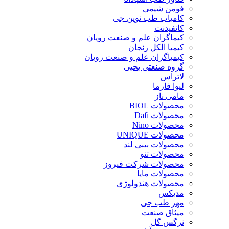
فومن شیمی
کامیاب طب نوین جی
کانفیدنت
کیماگران علم و صنعت رویان
کیمیا الکل زنجان
کیمیاگران علم و صنعت رویان
گروه صنعتی یحیی
لاتراس
لیوا فارما
مامی ناز
محصولات BIOL
محصولات Dafi
محصولات Nino
محصولات UNIQUE
محصولات بیبی لند
محصولات تنو
محصولات شرکت فیروز
محصولات مایا
محصولات هندولوژی
مدیکس
مهر طب جی
میثاق صنعت
نرگس گل