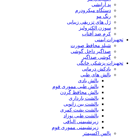
پد آرایشی
دستگاه میکرودرم
رنگ مو
ژل های تزریقی زیبایی
سوزن الکترولیز
کرم ضد آفتاب
تجهیزات ایمنی
شیلد محافظ صورت
صداگیر داخل گوشی
گوشی صداگیر
تجهیزات پزشکی خانگی
بادکش درمانی
بالش های طبی
بالش بادی
بالش طبی مموری فوم
بالش محافظ گردن
بالشت بارداری
بالشت بین زانویی
بالشت پشت کمری
بالشت طبی نوزاد
زیرنشیمنی الیافی
زیرنشیمنی مموری فوم
پالس اکسیمتر