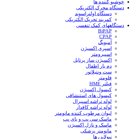
خوشبو کننده ها
دستگاه محرک الکتریکی
دستگاه اولتراسوند
کمربند تحریک الکتریکی
دستگاههای کمک تنفسی
BiPAP
CPAP
آمبوبگ
اسپری اکسیژن
اسپیرومتر
اکسیژن ساز پرتابل
دم یار اطفال
ست ونتیلاتور
فلومتر
فیلتر HME
کپسول اکسیژن
کپسول های استنشاقی
لوله تراشه اسپیرال
لوله تراشه کافدار
لیوان مرطوب کننده مانومتر
ماسک سی پپ و بای پپ
ماسک و نازل اکسیژن
مانومتر پزشکی
نبولایزرها