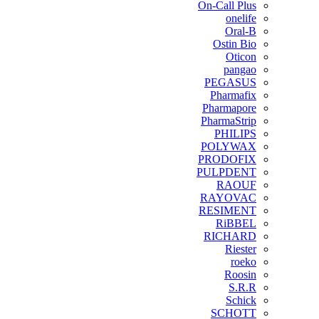
On-Call Plus
onelife
Oral-B
Ostin Bio
Oticon
pangao
PEGASUS
Pharmafix
Pharmapore
PharmaStrip
PHILIPS
POLYWAX
PRODOFIX
PULPDENT
RAOUF
RAYOVAC
RESIMENT
RiBBEL
RICHARD
Riester
roeko
Roosin
S.R.R
Schick
SCHOTT