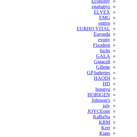
Economy
eggbabys
ELVEX
EMG
entros
EURHO VITAL
Euronda
evony
Fixodent
fuchs
GALA
Gigacell
Gillette
GP batteries
HAODI
HD
hongyu
HORIGEN
Johnson's
joly
JOYCEone
KaBaNa
KBM
Kerr
Kiato