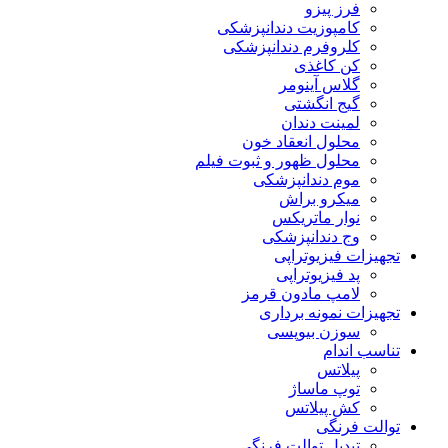
فرز پیزو
کامپوزیت دندانپزشکی
کلروفرم دندانپزشکی
کن کاغذی
گلاس آینومر
گیج انگشتی
لمینت دندان
محلول انعقاد خون
محلول ظهور و ثبوت فیلم
موم دندانپزشکی
میکرو براش
نوار ماتریکس
وج دندانپزشکی
تجهیزات فیزیوتراپی
پد فیزیوتراپی
لامپ مادون قرمز
تجهیزات نمونه برداری
سوزن بیوپسی
تناسب اندام
پیلاتس
توپ ماساژ
کش پیلاتس
توالت فرنگی
تبدیل توالت فرنگی