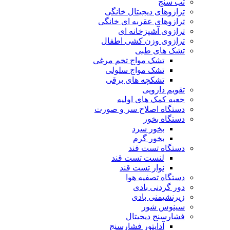
تب سنج
ترازوهای دیجیتال خانگی
ترازوهای عقربه ای خانگی
ترازوی آشپزخانه ای
ترازوی وزن کشی اطفال
تشک های طبی
تشک مواج تخم مرغی
تشک مواج سلولی
تشکچه های برقی
تقویم دارویی
جعبه کمک های اولیه
دستگاه اصلاح سر و صورت
دستگاه بخور
بخور سرد
بخور گرم
دستگاه تست قند
لنست تست قند
نوار تست قند
دستگاه تصفیه هوا
دور گردنی بادی
زیرنشیمنی بادی
سینوس شور
فشارسنج دیجیتال
آداپتور فشارسنج