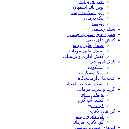
نصر خرم آباد
نوین باند اصفهان
نوین سلامت رستا
نیک درمان
نیوساد
شیلد چشمی
قطره های استریل چشمی
کفش های طبی
صندل طبی زنانه
صندل طبی مردانه
کفش اداری و پرسنلی
کمک آموزشی
تلسکوپ
میکروسکوپ
کیت های آزمایشگاهی
تست تشخیص اعتیاد
گرما و سرما درمانی
عینک ژله ای
کیسه آب گرم
کیسه یخ
گن های لاغری
گن لاغری زنانه
گن لاغری مردانه
لنزهای طبی و تماسی