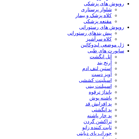
روپوش های پزشکی
شلوار پرستاری
کلاه پزشک و بیمار
مقنعه پزشکی
روپوش های رستورانی
پیش بندهای رستورانی
کلاه سرآشپز
ژل موضعی لیدوکائین
ساپورت های طبی
آتل انگشت
آرنج بند
آستین لنف ادم
آویز دست
اسپلینت کششی
اسپیلنت بینی
بانداژ ترقوه
پاشنه پوش
پد افزایش قد
پد انگشتی
پد خار پاشنه
تراکشن گردن
ثابت کننده زانو
جوراب پای دیابتی