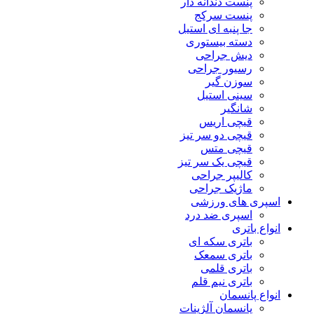
پنست دندانه دار
پنست سرکج
جا پنبه ای استیل
دسته بیستوری
دیش جراحی
رسیور جراحی
سوزن گیر
سینی استیل
شانگیر
قیچی اریس
قیچی دو سر تیز
قیچی متس
قیچی یک سر تیز
کالیپر جراحی
ماژیک جراحی
اسپری های ورزشی
اسپری ضد درد
انواع باتری
باتری سکه ای
باتری سمعک
باتری قلمی
باتری نیم قلم
انواع پانسمان
پانسمان آلژینات