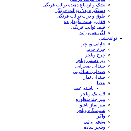
تشک و ارتفاع دهنده توالت فرنگی
دستگیره یدک توالت فرنگی
طوق و درب توالت فرنگی
قفل و بست نگهدارنده
قیف توالت فرنگی
لگن هموروئید
توانبخشی
جاپایی ویلچر
چرخ خرید
چرخ ویلچر
زیر دستی ویلچر
صندلی صحرایی
صندلی مسافرتی
صندلی نماز
عصا
پاشنه عصا
لاستیک ویلچر
میز چندمنظوره
میز نماز تاشو
نشیمنگاه ویلچر
واکر
ویلچر برقی
ویلچر ساده