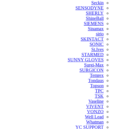
Seçkin
SENSODYNE
SHERLY
ShineBall
SIEMENS
Sinamax
sirio
SKINTACT
SONIC
St.Ives
STARMED
SUNNY GLOVES
Surgi-Max
SURGICON
Temrex
Tondaus
Topson
TPC
TSK
Vaseline
VIVENT
VONZO
Well Lead
Whatman
YC SUPPORT