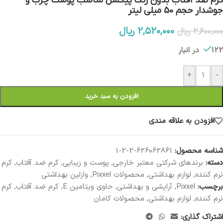
کرم ضد آفتاب بدون رنگ پیکسل مناسب پوست چرب و
جوشدار حجم 50 میلی لیتر
۲,۵۲۰,۰۰۰
ریال
۲,۶۰۰,۰۰۰
ریال
122 در انبار
+
-
افزودن به سبد خرید
افزودن به علاقه مندی
شناسه محصول:
626062861-2-2-1
دسته:
برندهای شرکتی معتبر خارجی
,
پوست و زیبایی
,
کرم ضد آفتاب
,
کرم
نرم کننده
,
لوازم بهداشتی
,
محصولات Pixxel
,
وازلین بهداشتی
برچسب:
Pixxel
,
آرایشی و بهداشتی
,
حاوی ویتامین E
,
کرم ضد آفتاب
,
کرم
نرم کننده
,
لوازم بهداشتی
,
محصولات کامان
اشتراک گذاری: