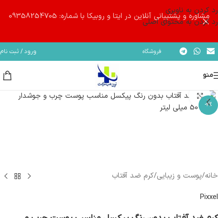
رد کردن به ناوبری
مشاوره و پشتیبانی آنلاین در ایتا و روبیکا با شماره: 09358254705
رد کردن به محتوای اصلی
فروشگاه
ورود / ثبت نام
منو
بزرگنمایی تصویر
-3%
خانه
/
پوست و زیبایی
/
کرم ضد آفتاب
Pixxel