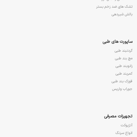
تشک های ضد زخم بستر
بالش شیردهی
ساپورت های طبی
گردنبند طبی
مچ بند طبی
زانوبند طبی
کمربند طبی
قوزک بند طبی
جوراب واریس
تجهیزات مصرفی
آنژیوکت
انواع سرنگ