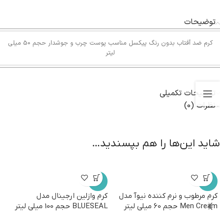
توضیحات
کرم ضد آفتاب بدون رنگ پیکسل مناسب پوست چرب و جوشدار حجم 50 میلی
لیتر
توضیحات تکمیلی
نظرات (0)
شاید این‌ها را هم بپسندید…
-7%
-5%
کرم مرطوب و نرم کننده نیوآ مدل
کرم وازلین ارجینال مدل
Men Cream حجم 60 میلی لیتر
BLUESEAL حجم 100 میلی لیتر