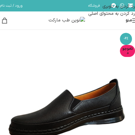
رد کردن به ناوبری
فروشگاه
ورود / ثبت نام
مشاوره و پشتیبانی آنلاین در ایتا و روبیکا با شماره: 09358254705
رد کردن به محتوای اصلی
منو
-6%
ناموجو
د