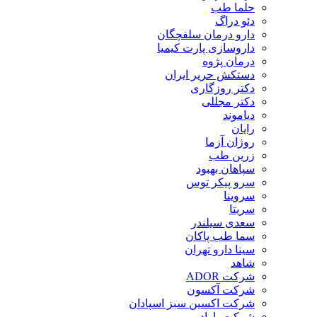
حلما طب
دئو دراگ
دارو درمان سلفچگان
داروسازی پارت کیمیا
درمان پژوه
دستکش حریر ایران
دکتر روزگاری
دکتر مجللی
دیاموند
رایان
روژان آزما
زرین طب
سپاهان بهبود
سرو پیکر توس
سروینا
سریتا
سعدی سیلندر
سما طب پاکان
سینا دارو تهران
شاهد
شرکت ADOR
شرکت آکسون
شرکت اکسین سبز اسپادان
شرکت باراد