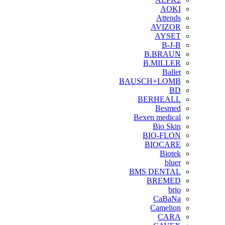
AOKI
Attends
AVIZOR
AYSET
B-J-B
B.BRAUN
B.MILLER
Ballet
BAUSCH+LOMB
BD
BERHEALL
Besmed
Bexen medical
Bio Skin
BIO-FLON
BIOCARE
Biotek
bluer
BMS DENTAL
BREMED
brio
CaBaNa
Camelion
CARA