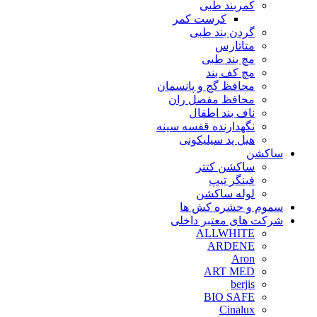
کمربند طبی
کرست کمر
گردن بند طبی
متاتارس
مچ بند طبی
مچ کف بند
محافظ گچ و پانسمان
محافظ مفصل ران
ناف بند اطفال
نگهدارنده قفسه سینه
هیل پد سیلیکونی
ساکشن
ساکشن کتتر
فینگر تیپ
لوله ساکشن
سموم و حشره کش ها
شرکت های معتبر داخلی
ALLWHITE
ARDENE
Aron
ART MED
berjis
BIO SAFE
Cinalux