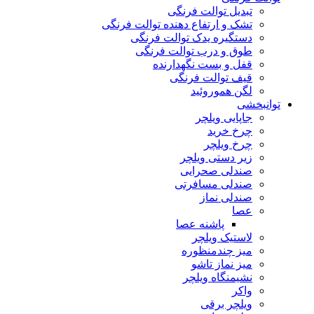
تبدیل توالت فرنگی
تشک و ارتفاع دهنده توالت فرنگی
دستگیره یدک توالت فرنگی
طوق و درب توالت فرنگی
قفل و بست نگهدارنده
قیف توالت فرنگی
لگن هموروئید
توانبخشی
جاپایی ویلچر
چرخ خرید
چرخ ویلچر
زیر دستی ویلچر
صندلی صحرایی
صندلی مسافرتی
صندلی نماز
عصا
پاشنه عصا
لاستیک ویلچر
میز چندمنظوره
میز نماز تاشو
نشیمنگاه ویلچر
واکر
ویلچر برقی