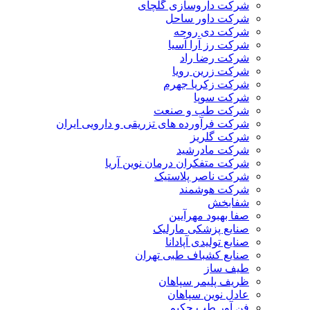
شرکت داروسازی گلچای
شرکت داور ساحل
شرکت دی روحه
شرکت رز آرا آسیا
شرکت رضا راد
شرکت زرین رویا
شرکت زکریا جهرم
شرکت سوپا
شرکت طب و صنعت
شرکت فرآورده های تزریقی و دارویی ایران
شرکت گلریز
شرکت مادرشید
شرکت متفکران درمان نوین آریا
شرکت ناصر پلاستیک
شرکت هوشمند
شفابخش
صفا بهبود مهرآیین
صنایع پزشکی مارلیک
صنایع تولیدی آپادانا
صنایع کشباف طبی تهران
طیف ساز
ظریف پلیمر سپاهان
عادل نوین سپاهان
فن آور طب حکیم