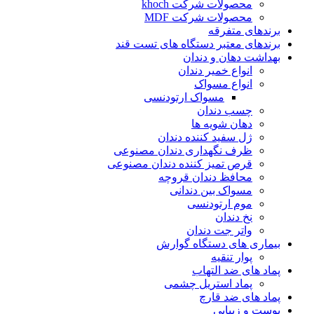
محصولات شرکت khoch
محصولات شرکت MDF
برندهای متفرقه
برندهای معتبر دستگاه های تست قند
بهداشت دهان و دندان
انواع خمیر دندان
انواع مسواک
مسواک ارتودنسی
چسب دندان
دهان شویه ها
ژل سفید کننده دندان
ظرف نگهداری دندان مصنوعی
قرص تمیز کننده دندان مصنوعی
محافظ دندان قروچه
مسواک بین دندانی
موم ارتودنسی
نخ دندان
واتر جت دندان
بیماری های دستگاه گوارش
پوار تنقیه
پماد های ضد التهاب
پماد استریل چشمی
پماد های ضد قارچ
پوست و زیبایی