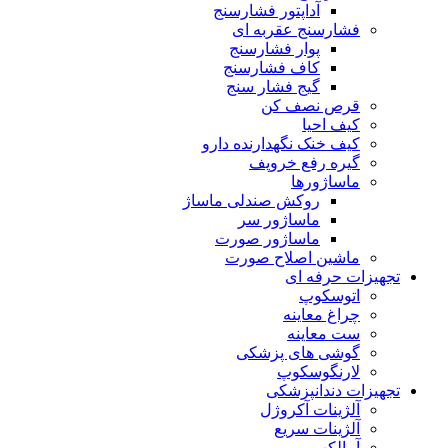
آداپتور فشارسنج
فشارسنج عقربه ای
پوار فشارسنج
کاف فشارسنج
گیج فشار سنج
قرص نصف کن
کیف احیا
کیف خنک نگهدارنده دارو
گیره رفع خروپف
ماساژورها
روکش صندلی ماساژ
ماساژور سر
ماساژور صورت
ماشین اصلاح صورت
تجهیزات حرفه ای
اتوسکوپ
چراغ معاینه
ست معاینه
گوشی های پزشکی
لارنگوسکوپ
تجهیزات دندانپزشکی
آلژینات آکروژل
آلژینات سریع
آمالکپ