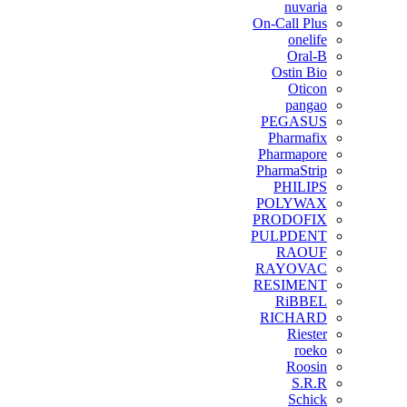
nuvaria
On-Call Plus
onelife
Oral-B
Ostin Bio
Oticon
pangao
PEGASUS
Pharmafix
Pharmapore
PharmaStrip
PHILIPS
POLYWAX
PRODOFIX
PULPDENT
RAOUF
RAYOVAC
RESIMENT
RiBBEL
RICHARD
Riester
roeko
Roosin
S.R.R
Schick