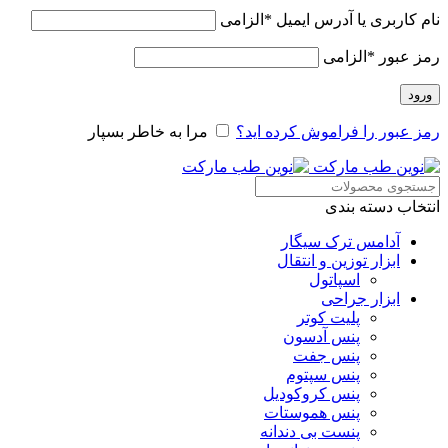
نام کاربری یا آدرس ایمیل
*
الزامی
رمز عبور
*
الزامی
ورود
رمز عبور را فراموش کرده اید؟
مرا به خاطر بسپار
انتخاب دسته بندی
آدامس ترک سیگار
ابزار توزین و انتقال
اسپاتول
ابزار جراحی
پلیت کوتر
پنس آدسون
پنس جفت
پنس سپتوم
پنس کروکودیل
پنس هموستات
پنست بی دندانه