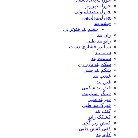
جوراب پروتز
جوراب ضد آمبولی
جوراب واریس
چشم بند
چشم بند فتوتراپی
ران بند
زانو بند طبی
سیلندر فشاری دست
شانه بند
شست بند
شکم بند بارداری
شکم بند طبی
غبغب بند
فتق بند
فتق بند شکمی
فینگر اسپلینت
قوزبند طبی
قوزک بند طبی
کتف بند
کشکک زانو
کفش زیر گچی
کفی کفش طبی
کلیه بند