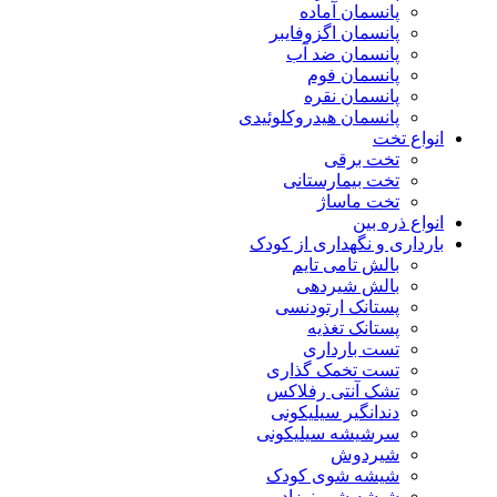
پانسمان آماده
پانسمان اگزوفایبر
پانسمان ضد آب
پانسمان فوم
پانسمان نقره
پانسمان هیدروکلوئیدی
انواع تخت
تخت برقی
تخت بیمارستانی
تخت ماساژ
انواع ذره بین
بارداری و نگهداری از کودک
بالش تامی تایم
بالش شیردهی
پستانک ارتودنسی
پستانک تغذیه
تست بارداری
تست تخمک گذاری
تشک آنتی رفلاکس
دندانگیر سیلیکونی
سرشیشه سیلیکونی
شیردوش
شیشه شوی کودک
شیشه شیر نوزاد