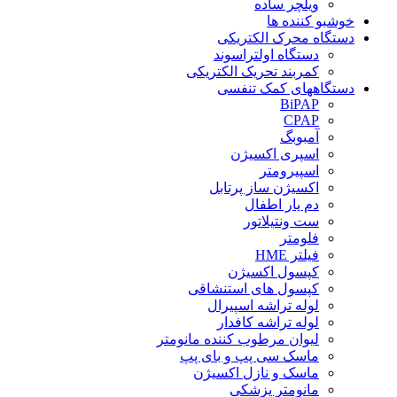
ویلچر ساده
خوشبو کننده ها
دستگاه محرک الکتریکی
دستگاه اولتراسوند
کمربند تحریک الکتریکی
دستگاههای کمک تنفسی
BiPAP
CPAP
آمبوبگ
اسپری اکسیژن
اسپیرومتر
اکسیژن ساز پرتابل
دم یار اطفال
ست ونتیلاتور
فلومتر
فیلتر HME
کپسول اکسیژن
کپسول های استنشاقی
لوله تراشه اسپیرال
لوله تراشه کافدار
لیوان مرطوب کننده مانومتر
ماسک سی پپ و بای پپ
ماسک و نازل اکسیژن
مانومتر پزشکی