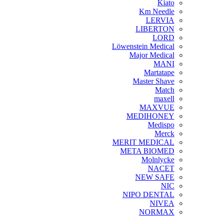
Kiato
Km Needle
LERVIA
LIBERTON
LORD
Löwenstein Medical
Major Medical
MANI
Martatape
Master Shave
Match
maxell
MAXVUE
MEDIHONEY
Medispo
Merck
MERIT MEDICAL
META BIOMED
Molnlycke
NACET
NEW SAFE
NIC
NIPO DENTAL
NIVEA
NORMAX