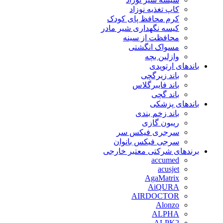
کاپ تغذیه نوزاد
کرم محافظ پای کودک
کیسه نگهداری شیر مادر
محافظت از سینه
مسواک انگشتی
وازلین بچه
باندهای ارتوپدی
باند زیرگچی
باند فایبرگلاس
باند گچی
باندهای پزشکی
باند زخم بندی
ریبون گازی
سرجری فیکس سر
سرجی فیکس بانوان
برندهای شرکتی معتبر خارجی
accumed
acusjet
AgaMatrix
AiQURA
AIRDOCTOR
Alonzo
ALPHA
ALPK2