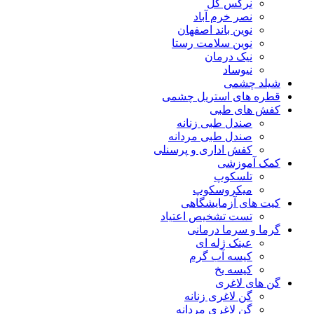
نرگس گل
نصر خرم آباد
نوین باند اصفهان
نوین سلامت رستا
نیک درمان
نیوساد
شیلد چشمی
قطره های استریل چشمی
کفش های طبی
صندل طبی زنانه
صندل طبی مردانه
کفش اداری و پرسنلی
کمک آموزشی
تلسکوپ
میکروسکوپ
کیت های آزمایشگاهی
تست تشخیص اعتیاد
گرما و سرما درمانی
عینک ژله ای
کیسه آب گرم
کیسه یخ
گن های لاغری
گن لاغری زنانه
گن لاغری مردانه