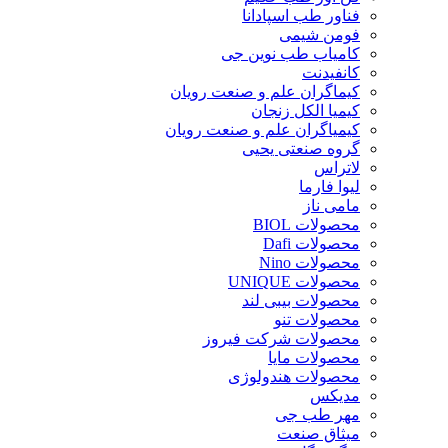
فناور طب اسپادانا
فومن شیمی
کامیاب طب نوین جی
کانفیدنت
کیماگران علم و صنعت رویان
کیمیا الکل زنجان
کیمیاگران علم و صنعت رویان
گروه صنعتی یحیی
لاتراس
لیوا فارما
مامی ناز
محصولات BIOL
محصولات Dafi
محصولات Nino
محصولات UNIQUE
محصولات بیبی لند
محصولات تنو
محصولات شرکت فیروز
محصولات مایا
محصولات هندولوژی
مدیکس
مهر طب جی
میثاق صنعت