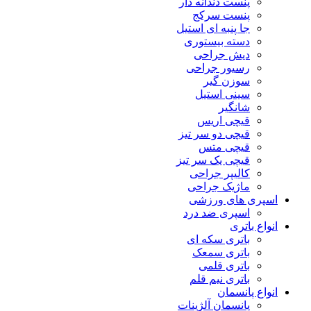
پنست دندانه دار
پنست سرکج
جا پنبه ای استیل
دسته بیستوری
دیش جراحی
رسیور جراحی
سوزن گیر
سینی استیل
شانگیر
قیچی اریس
قیچی دو سر تیز
قیچی متس
قیچی یک سر تیز
کالیپر جراحی
ماژیک جراحی
اسپری های ورزشی
اسپری ضد درد
انواع باتری
باتری سکه ای
باتری سمعک
باتری قلمی
باتری نیم قلم
انواع پانسمان
پانسمان آلژینات