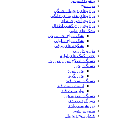
پالس اکسیمتر
تب سنج
ترازوهای دیجیتال خانگی
ترازوهای عقربه ای خانگی
ترازوی آشپزخانه ای
ترازوی وزن کشی اطفال
تشک های طبی
تشک مواج تخم مرغی
تشک مواج سلولی
تشکچه های برقی
تقویم دارویی
جعبه کمک های اولیه
دستگاه اصلاح سر و صورت
دستگاه بخور
بخور سرد
بخور گرم
دستگاه تست قند
لنست تست قند
نوار تست قند
دستگاه تصفیه هوا
دور گردنی بادی
زیرنشیمنی بادی
سینوس شور
فشارسنج دیجیتال