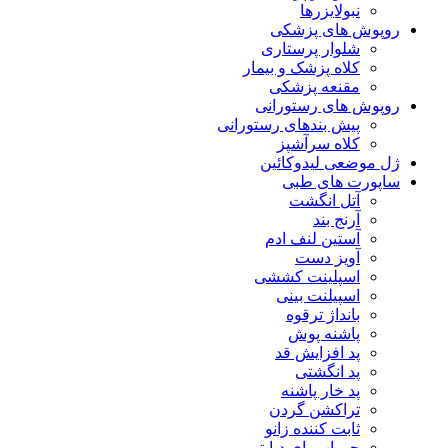
نبولایزرها
روپوش های پزشکی
شلوار پرستاری
کلاه پزشک و بیمار
مقنعه پزشکی
روپوش های رستورانی
پیش بندهای رستورانی
کلاه سرآشپز
ژل موضعی لیدوکائین
ساپورت های طبی
آتل انگشت
آرنج بند
آستین لنف ادم
آویز دست
اسپلینت کششی
اسپیلنت بینی
بانداژ ترقوه
پاشنه پوش
پد افزایش قد
پد انگشتی
پد خار پاشنه
تراکشن گردن
ثابت کننده زانو
جوراب پای دیابتی