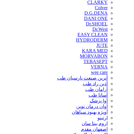
CLARKY
Colver
D.G.DENA
DANI ONE
Dr.SHOEL
Dr.West
EASY CLEAN
HYDRODERM
JUTE
KARA MED
MORVABON
TEBASEPT
VERNA
wee care
آترین صنعت پارسیان طب
آذین راد طب
آرامان طب
آسانا طب
آوا پزشک
آوان درمان نوین
آویژه بهبود سپاهان
ارتینو
اروم بیتا سان
اصفهان مقدم