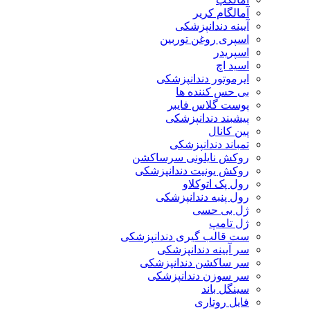
آمالگام کریر
آیینه دندانپزشکی
اسپری روغن توربین
اسپریدر
اسید اچ
ایرموتور دندانپزشکی
بی حس کننده ها
پوست گلاس فایبر
پیشبند دندانپزشکی
پین کانال
تمباند دندانپزشکی
روکش نایلونی سرساکشن
روکش یونیت دندانپزشکی
رول پک اتوکلاو
رول پنبه دندانپزشکی
ژل بی حسی
ژل تامپ
ست قالب گیری دندانپزشکی
سر آیینه دندانپزشکی
سر ساکشن دندانپزشکی
سر سوزن دندانپزشکی
سینگل باند
فایل روتاری