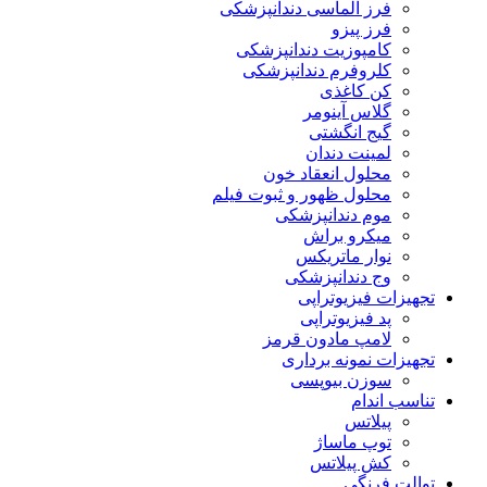
فرز الماسی دندانپزشکی
فرز پیزو
کامپوزیت دندانپزشکی
کلروفرم دندانپزشکی
کن کاغذی
گلاس آینومر
گیج انگشتی
لمینت دندان
محلول انعقاد خون
محلول ظهور و ثبوت فیلم
موم دندانپزشکی
میکرو براش
نوار ماتریکس
وج دندانپزشکی
تجهیزات فیزیوتراپی
پد فیزیوتراپی
لامپ مادون قرمز
تجهیزات نمونه برداری
سوزن بیوپسی
تناسب اندام
پیلاتس
توپ ماساژ
کش پیلاتس
توالت فرنگی