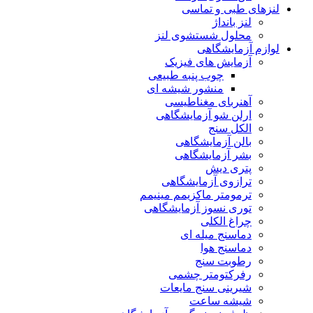
لنزهای طبی و تماسی
لنز بانداژ
محلول شستشوی لنز
لوازم آزمایشگاهی
آزمایش های فیزیک
چوب پنبه طبیعی
منشور شیشه ای
آهنربای مغناطیسی
ارلن شو آزمایشگاهی
الکل سنج
بالن آزمایشگاهی
بشر آزمایشگاهی
پتری دیش
ترازوی آزمایشگاهی
ترمومتر ماکزیمم مینیمم
توری نسوز آزمایشگاهی
چراغ الکلی
دماسنج میله ای
دماسنج هوا
رطوبت سنج
رفرکتومتر چشمی
شیرینی سنج مایعات
شیشه ساعت