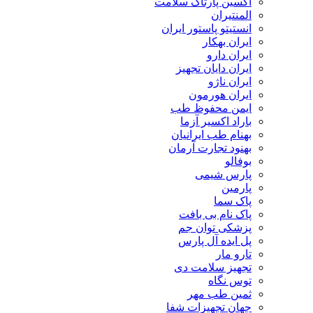
اکسین پارتاک سلامت
المنتیران
انستیتو پاستور ایران
ایران بهکار
ایران دارو
ایران دایان تجهیز
ایران ناژو
ایران هورمون
ایمن محفوظ طب
باراد اکسیر آزما
بهنام طب ایرانیان
بهنود تجارت آرمان
بوفالو
پارس شیمی
پارمین
پاک سما
پاک نام بی بافت
پزشکی توان جم
پل ایده آل پارس
تارو مار
تجهیز سلامت دی
توس نگاه
ثمین طب مهر
جهان تجهیزات شفا