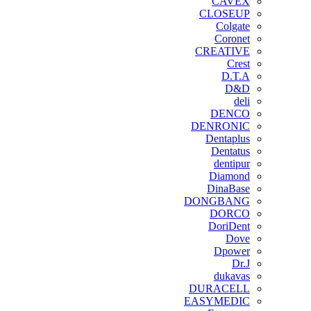
CAVEX
CLOSEUP
Colgate
Coronet
CREATIVE
Crest
D.T.A
D&D
deli
DENCO
DENRONIC
Dentaplus
Dentatus
dentipur
‌Diamond
DinaBase
DONGBANG
DORCO
DoriDent
Dove
Dpower
Dr.J
dukavas
DURACELL
EASYMEDIC