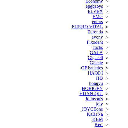
Economy
eggbabys
ELVEX
EMG
entros
EURHO VITAL
Euronda
evony
Fixodent
fuchs
GALA
Gigacell
Gillette
GP batteries
HAODI
HD
hongyu
HORIGEN
HUAN-QIU
Johnson's
joly
JOYCEone
KaBaNa
KBM
Kerr