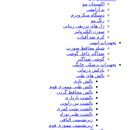
اکسیدان مو
پد آرایشی
دستگاه میکرودرم
رنگ مو
ژل های تزریقی زیبایی
سوزن الکترولیز
کرم ضد آفتاب
تجهیزات ایمنی
شیلد محافظ صورت
صداگیر داخل گوشی
گوشی صداگیر
تجهیزات پزشکی خانگی
بادکش درمانی
بالش های طبی
بالش بادی
بالش طبی مموری فوم
بالش محافظ گردن
بالشت بارداری
بالشت بین زانویی
بالشت پشت کمری
بالشت طبی نوزاد
زیرنشیمنی الیافی
زیرنشیمنی مموری فوم