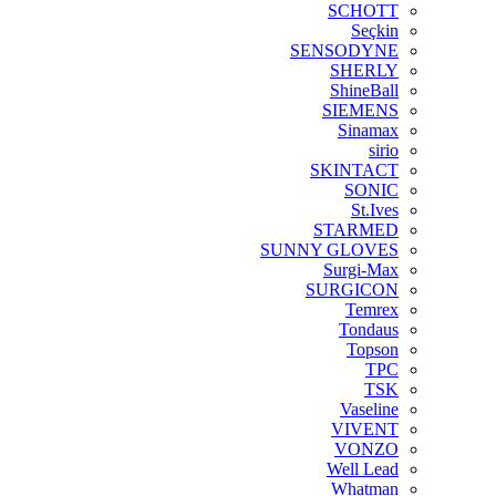
SCHOTT
Seçkin
SENSODYNE
SHERLY
ShineBall
SIEMENS
Sinamax
sirio
SKINTACT
SONIC
St.Ives
STARMED
SUNNY GLOVES
Surgi-Max
SURGICON
Temrex
Tondaus
Topson
TPC
TSK
Vaseline
VIVENT
VONZO
Well Lead
Whatman