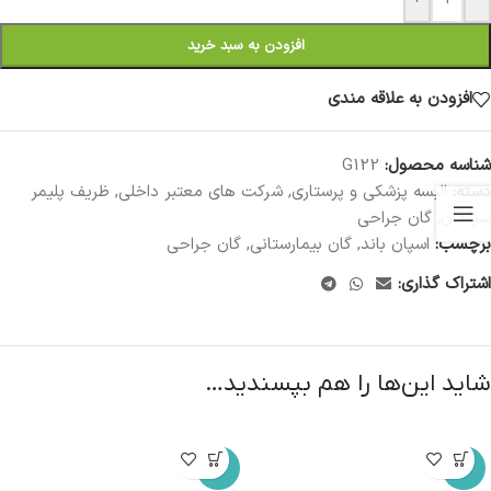
افزودن به سبد خرید
افزودن به علاقه مندی
شناسه محصول:
G122
دسته:
البسه پزشکی و پرستاری
,
شرکت های معتبر داخلی
,
ظریف پلیمر
سپاهان
,
گان جراحی
برچسب:
اسپان باند
,
گان بیمارستانی
,
گان جراحی
اشتراک گذاری:
شاید این‌ها را هم بپسندید…
-6%
-10%