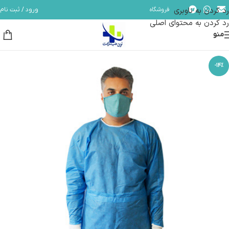
رد کردن به ناوبری
فروشگاه
ورود / ثبت نام
مشاوره و پشتیبانی آنلاین در ایتا و روبیکا با شماره: 09358254705
رد کردن به محتوای اصلی
منو
-14%