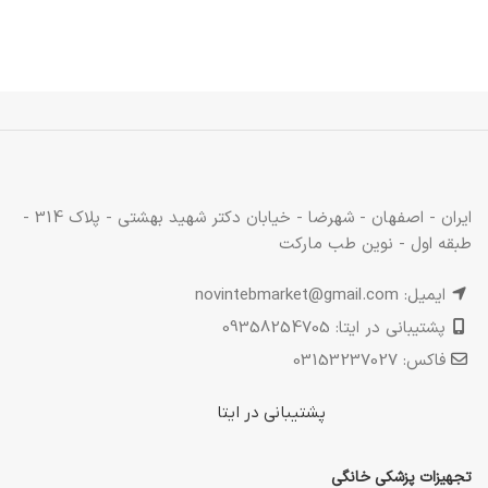
ایران - اصفهان - شهرضا - خیابان دکتر شهید بهشتی - پلاک 314 -
طبقه اول - نوین طب مارکت
ایمیل: novintebmarket@gmail.com
پشتیبانی در ایتا: 09358254705
فاکس: 03153237027
پشتیبانی در ایتا
تجهیزات پزشکی خانگی