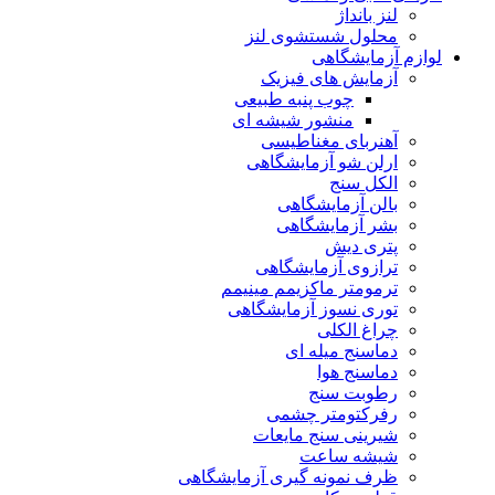
لنز بانداژ
محلول شستشوی لنز
لوازم آزمایشگاهی
آزمایش های فیزیک
چوب پنبه طبیعی
منشور شیشه ای
آهنربای مغناطیسی
ارلن شو آزمایشگاهی
الکل سنج
بالن آزمایشگاهی
بشر آزمایشگاهی
پتری دیش
ترازوی آزمایشگاهی
ترمومتر ماکزیمم مینیمم
توری نسوز آزمایشگاهی
چراغ الکلی
دماسنج میله ای
دماسنج هوا
رطوبت سنج
رفرکتومتر چشمی
شیرینی سنج مایعات
شیشه ساعت
ظرف نمونه گیری آزمایشگاهی