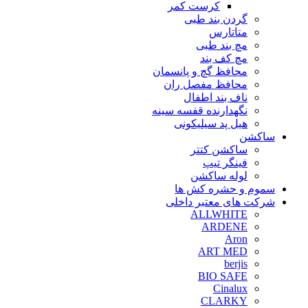
کرست کمر
گردن بند طبی
متاتارس
مچ بند طبی
مچ کف بند
محافظ گچ و پانسمان
محافظ مفصل ران
ناف بند اطفال
نگهدارنده قفسه سینه
هیل پد سیلیکونی
ساکشن
ساکشن کتتر
فینگر تیپ
لوله ساکشن
سموم و حشره کش ها
شرکت های معتبر داخلی
ALLWHITE
ARDENE
Aron
ART MED
berjis
BIO SAFE
Cinalux
CLARKY