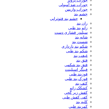
جوراب پروتز
جوراب ضد آمبولی
جوراب واریس
چشم بند
چشم بند فتوتراپی
ران بند
زانو بند طبی
سیلندر فشاری دست
شانه بند
شست بند
شکم بند بارداری
شکم بند طبی
غبغب بند
فتق بند
فتق بند شکمی
فینگر اسپلینت
قوزبند طبی
قوزک بند طبی
کتف بند
کشکک زانو
کفش زیر گچی
کفی کفش طبی
کلیه بند
کمربند طبی