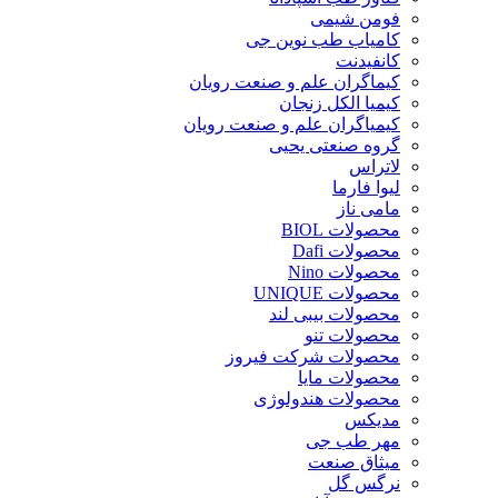
فومن شیمی
کامیاب طب نوین جی
کانفیدنت
کیماگران علم و صنعت رویان
کیمیا الکل زنجان
کیمیاگران علم و صنعت رویان
گروه صنعتی یحیی
لاتراس
لیوا فارما
مامی ناز
محصولات BIOL
محصولات Dafi
محصولات Nino
محصولات UNIQUE
محصولات بیبی لند
محصولات تنو
محصولات شرکت فیروز
محصولات مایا
محصولات هندولوژی
مدیکس
مهر طب جی
میثاق صنعت
نرگس گل