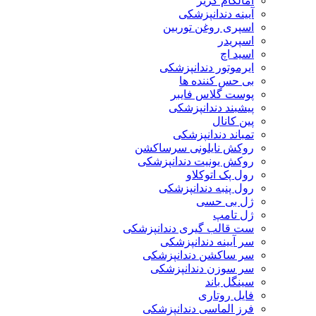
آمالگام کریر
آیینه دندانپزشکی
اسپری روغن توربین
اسپریدر
اسید اچ
ایرموتور دندانپزشکی
بی حس کننده ها
پوست گلاس فایبر
پیشبند دندانپزشکی
پین کانال
تمباند دندانپزشکی
روکش نایلونی سرساکشن
روکش یونیت دندانپزشکی
رول پک اتوکلاو
رول پنبه دندانپزشکی
ژل بی حسی
ژل تامپ
ست قالب گیری دندانپزشکی
سر آیینه دندانپزشکی
سر ساکشن دندانپزشکی
سر سوزن دندانپزشکی
سینگل باند
فایل روتاری
فرز الماسی دندانپزشکی