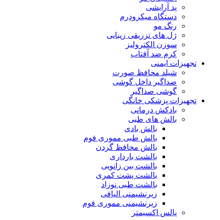
پد آرایشی
دستگاه میکرودرم
رنگ مو
ژل های تزریقی زیبایی
سوزن الکترولیز
کرم ضد آفتاب
تجهیزات ایمنی
شیلد محافظ صورت
صداگیر داخل گوشی
گوشی صداگیر
تجهیزات پزشکی خانگی
بادکش درمانی
بالش های طبی
بالش بادی
بالش طبی مموری فوم
بالش محافظ گردن
بالشت بارداری
بالشت بین زانویی
بالشت پشت کمری
بالشت طبی نوزاد
زیرنشیمنی الیافی
زیرنشیمنی مموری فوم
پالس اکسیمتر