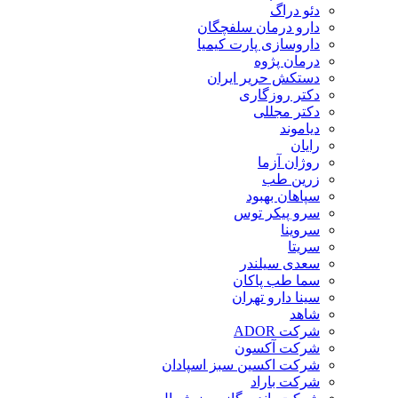
دئو دراگ
دارو درمان سلفچگان
داروسازی پارت کیمیا
درمان پژوه
دستکش حریر ایران
دکتر روزگاری
دکتر مجللی
دیاموند
رایان
روژان آزما
زرین طب
سپاهان بهبود
سرو پیکر توس
سروینا
سریتا
سعدی سیلندر
سما طب پاکان
سینا دارو تهران
شاهد
شرکت ADOR
شرکت آکسون
شرکت اکسین سبز اسپادان
شرکت باراد