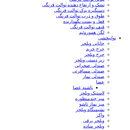
تشک و ارتفاع دهنده توالت فرنگی
دستگیره یدک توالت فرنگی
طوق و درب توالت فرنگی
قفل و بست نگهدارنده
قیف توالت فرنگی
لگن هموروئید
توانبخشی
جاپایی ویلچر
چرخ خرید
چرخ ویلچر
زیر دستی ویلچر
صندلی صحرایی
صندلی مسافرتی
صندلی نماز
عصا
پاشنه عصا
لاستیک ویلچر
میز چندمنظوره
میز نماز تاشو
نشیمنگاه ویلچر
واکر
ویلچر برقی
ویلچر ساده