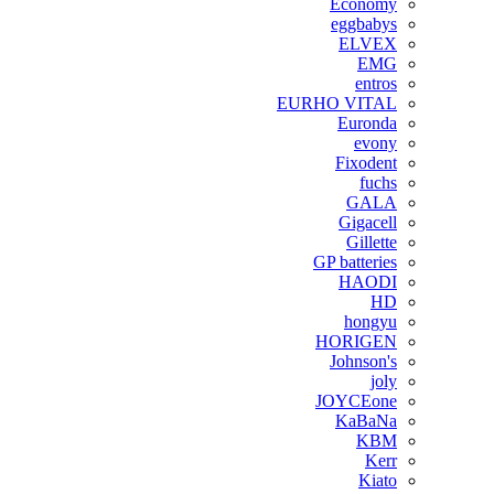
Economy
eggbabys
ELVEX
EMG
entros
EURHO VITAL
Euronda
evony
Fixodent
fuchs
GALA
Gigacell
Gillette
GP batteries
HAODI
HD
hongyu
HORIGEN
Johnson's
joly
JOYCEone
KaBaNa
KBM
Kerr
Kiato