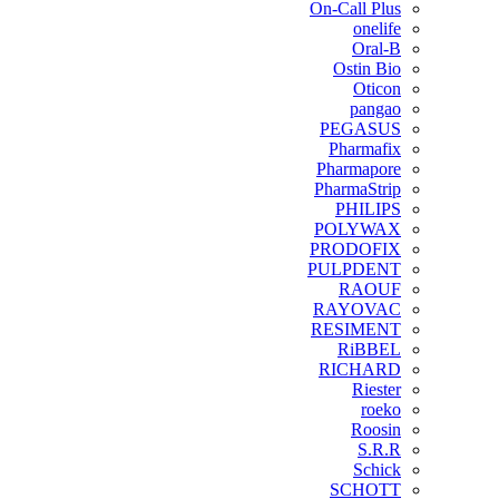
On-Call Plus
onelife
Oral-B
Ostin Bio
Oticon
pangao
PEGASUS
Pharmafix
Pharmapore
PharmaStrip
PHILIPS
POLYWAX
PRODOFIX
PULPDENT
RAOUF
RAYOVAC
RESIMENT
RiBBEL
RICHARD
Riester
roeko
Roosin
S.R.R
Schick
SCHOTT