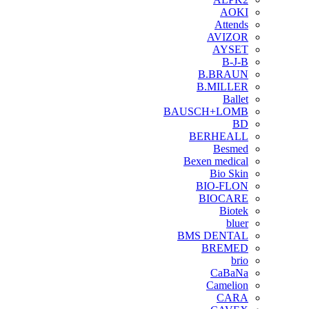
AOKI
Attends
AVIZOR
AYSET
B-J-B
B.BRAUN
B.MILLER
Ballet
BAUSCH+LOMB
BD
BERHEALL
Besmed
Bexen medical
Bio Skin
BIO-FLON
BIOCARE
Biotek
bluer
BMS DENTAL
BREMED
brio
CaBaNa
Camelion
CARA