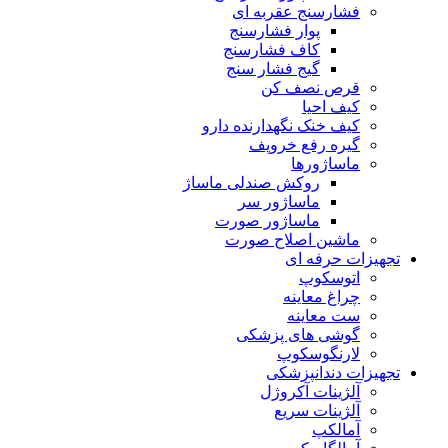
فشارسنج عقربه ای
پوار فشارسنج
کاف فشارسنج
گیج فشار سنج
قرص نصف کن
کیف احیا
کیف خنک نگهدارنده دارو
گیره رفع خروپف
ماساژورها
روکش صندلی ماساژ
ماساژور سر
ماساژور صورت
ماشین اصلاح صورت
تجهیزات حرفه ای
اتوسکوپ
چراغ معاینه
ست معاینه
گوشی های پزشکی
لارنگوسکوپ
تجهیزات دندانپزشکی
آلژینات آکروژل
آلژینات سریع
آمالکپ