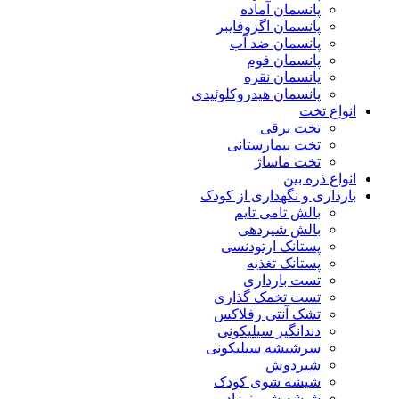
پانسمان آماده
پانسمان اگزوفایبر
پانسمان ضد آب
پانسمان فوم
پانسمان نقره
پانسمان هیدروکلوئیدی
انواع تخت
تخت برقی
تخت بیمارستانی
تخت ماساژ
انواع ذره بین
بارداری و نگهداری از کودک
بالش تامی تایم
بالش شیردهی
پستانک ارتودنسی
پستانک تغذیه
تست بارداری
تست تخمک گذاری
تشک آنتی رفلاکس
دندانگیر سیلیکونی
سرشیشه سیلیکونی
شیردوش
شیشه شوی کودک
شیشه شیر نوزاد