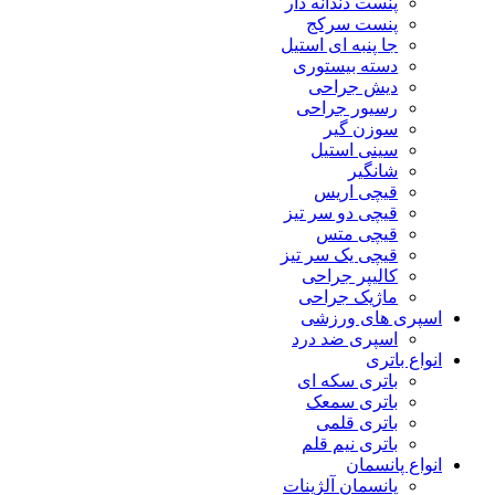
پنست دندانه دار
پنست سرکج
جا پنبه ای استیل
دسته بیستوری
دیش جراحی
رسیور جراحی
سوزن گیر
سینی استیل
شانگیر
قیچی اریس
قیچی دو سر تیز
قیچی متس
قیچی یک سر تیز
کالیپر جراحی
ماژیک جراحی
اسپری های ورزشی
اسپری ضد درد
انواع باتری
باتری سکه ای
باتری سمعک
باتری قلمی
باتری نیم قلم
انواع پانسمان
پانسمان آلژینات