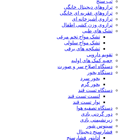
تب سنج
ترازوهای دیجیتال خانگی
ترازوهای عقربه ای خانگی
ترازوی آشپزخانه ای
ترازوی وزن کشی اطفال
تشک های طبی
تشک مواج تخم مرغی
تشک مواج سلولی
تشکچه های برقی
تقویم دارویی
جعبه کمک های اولیه
دستگاه اصلاح سر و صورت
دستگاه بخور
بخور سرد
بخور گرم
دستگاه تست قند
لنست تست قند
نوار تست قند
دستگاه تصفیه هوا
دور گردنی بادی
زیرنشیمنی بادی
سینوس شور
فشارسنج دیجیتال
آداپتور فشارسنج