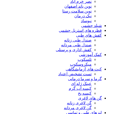
نصر خرم آباد
نوین باند اصفهان
نوین سلامت رستا
نیک درمان
نیوساد
شیلد چشمی
قطره های استریل چشمی
کفش های طبی
صندل طبی زنانه
صندل طبی مردانه
کفش اداری و پرسنلی
کمک آموزشی
تلسکوپ
میکروسکوپ
کیت های آزمایشگاهی
تست تشخیص اعتیاد
گرما و سرما درمانی
عینک ژله ای
کیسه آب گرم
کیسه یخ
گن های لاغری
گن لاغری زنانه
گن لاغری مردانه
لنزهای طبی و تماسی