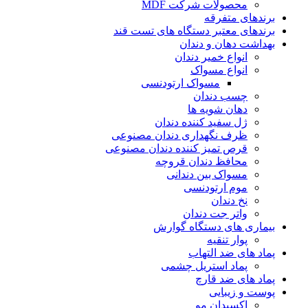
محصولات شرکت MDF
برندهای متفرقه
برندهای معتبر دستگاه های تست قند
بهداشت دهان و دندان
انواع خمیر دندان
انواع مسواک
مسواک ارتودنسی
چسب دندان
دهان شویه ها
ژل سفید کننده دندان
ظرف نگهداری دندان مصنوعی
قرص تمیز کننده دندان مصنوعی
محافظ دندان قروچه
مسواک بین دندانی
موم ارتودنسی
نخ دندان
واتر جت دندان
بیماری های دستگاه گوارش
پوار تنقیه
پماد های ضد التهاب
پماد استریل چشمی
پماد های ضد قارچ
پوست و زیبایی
اکسیدان مو