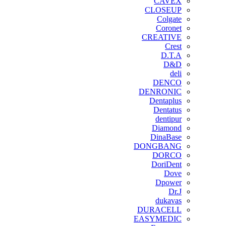
CAVEX
CLOSEUP
Colgate
Coronet
CREATIVE
Crest
D.T.A
D&D
deli
DENCO
DENRONIC
Dentaplus
Dentatus
dentipur
‌Diamond
DinaBase
DONGBANG
DORCO
DoriDent
Dove
Dpower
Dr.J
dukavas
DURACELL
EASYMEDIC