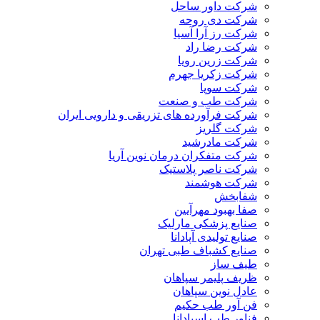
شرکت داور ساحل
شرکت دی روحه
شرکت رز آرا آسیا
شرکت رضا راد
شرکت زرین رویا
شرکت زکریا جهرم
شرکت سوپا
شرکت طب و صنعت
شرکت فرآورده های تزریقی و دارویی ایران
شرکت گلریز
شرکت مادرشید
شرکت متفکران درمان نوین آریا
شرکت ناصر پلاستیک
شرکت هوشمند
شفابخش
صفا بهبود مهرآیین
صنایع پزشکی مارلیک
صنایع تولیدی آپادانا
صنایع کشباف طبی تهران
طیف ساز
ظریف پلیمر سپاهان
عادل نوین سپاهان
فن آور طب حکیم
فناور طب اسپادانا