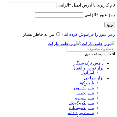
نام کاربری یا آدرس ایمیل
*
الزامی
رمز عبور
*
الزامی
ورود
رمز عبور را فراموش کرده اید؟
مرا به خاطر بسپار
انتخاب دسته بندی
آدامس ترک سیگار
ابزار توزین و انتقال
اسپاتول
ابزار جراحی
پلیت کوتر
پنس آدسون
پنس جفت
پنس سپتوم
پنس کروکودیل
پنس هموستات
پنست بی دندانه