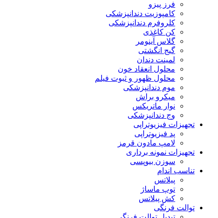
فرز پیزو
کامپوزیت دندانپزشکی
کلروفرم دندانپزشکی
کن کاغذی
گلاس آینومر
گیج انگشتی
لمینت دندان
محلول انعقاد خون
محلول ظهور و ثبوت فیلم
موم دندانپزشکی
میکرو براش
نوار ماتریکس
وج دندانپزشکی
تجهیزات فیزیوتراپی
پد فیزیوتراپی
لامپ مادون قرمز
تجهیزات نمونه برداری
سوزن بیوپسی
تناسب اندام
پیلاتس
توپ ماساژ
کش پیلاتس
توالت فرنگی
تبدیل توالت فرنگی