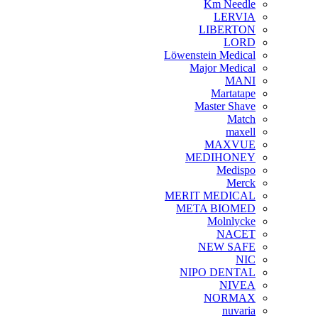
Km Needle
LERVIA
LIBERTON
LORD
Löwenstein Medical
Major Medical
MANI
Martatape
Master Shave
Match
maxell
MAXVUE
MEDIHONEY
Medispo
Merck
MERIT MEDICAL
META BIOMED
Molnlycke
NACET
NEW SAFE
NIC
NIPO DENTAL
NIVEA
NORMAX
nuvaria