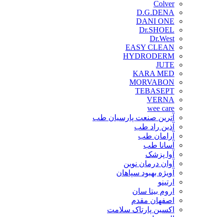
Colver
D.G.DENA
DANI ONE
Dr.SHOEL
Dr.West
EASY CLEAN
HYDRODERM
JUTE
KARA MED
MORVABON
TEBASEPT
VERNA
wee care
آترین صنعت پارسیان طب
آذین راد طب
آرامان طب
آسانا طب
آوا پزشک
آوان درمان نوین
آویژه بهبود سپاهان
ارتینو
اروم بیتا سان
اصفهان مقدم
اکسین پارتاک سلامت