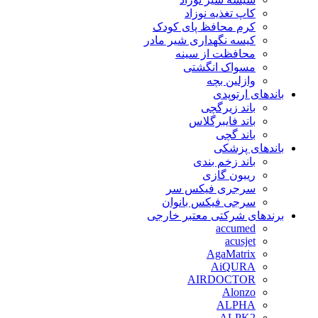
کاپ تغذیه نوزاد
کرم محافظ پای کودک
کیسه نگهداری شیر مادر
محافظت از سینه
مسواک انگشتی
وازلین بچه
باندهای ارتوپدی
باند زیرگچی
باند فایبرگلاس
باند گچی
باندهای پزشکی
باند زخم بندی
ریبون گازی
سرجری فیکس سر
سرجی فیکس بانوان
برندهای شرکتی معتبر خارجی
accumed
acusjet
AgaMatrix
AiQURA
AIRDOCTOR
Alonzo
ALPHA
ALPK2