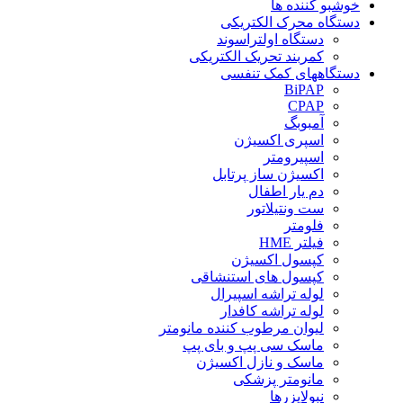
خوشبو کننده ها
دستگاه محرک الکتریکی
دستگاه اولتراسوند
کمربند تحریک الکتریکی
دستگاههای کمک تنفسی
BiPAP
CPAP
آمبوبگ
اسپری اکسیژن
اسپیرومتر
اکسیژن ساز پرتابل
دم یار اطفال
ست ونتیلاتور
فلومتر
فیلتر HME
کپسول اکسیژن
کپسول های استنشاقی
لوله تراشه اسپیرال
لوله تراشه کافدار
لیوان مرطوب کننده مانومتر
ماسک سی پپ و بای پپ
ماسک و نازل اکسیژن
مانومتر پزشکی
نبولایزرها