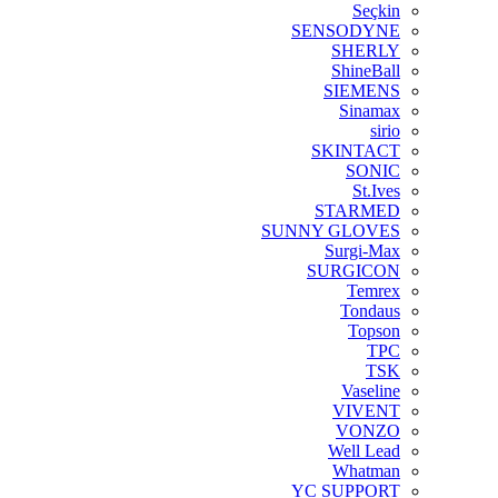
Seçkin
SENSODYNE
SHERLY
ShineBall
SIEMENS
Sinamax
sirio
SKINTACT
SONIC
St.Ives
STARMED
SUNNY GLOVES
Surgi-Max
SURGICON
Temrex
Tondaus
Topson
TPC
TSK
Vaseline
VIVENT
VONZO
Well Lead
Whatman
YC SUPPORT