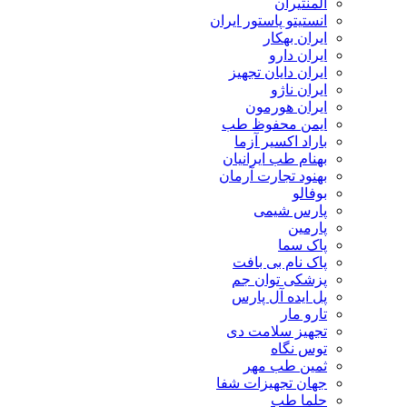
المنتیران
انستیتو پاستور ایران
ایران بهکار
ایران دارو
ایران دایان تجهیز
ایران ناژو
ایران هورمون
ایمن محفوظ طب
باراد اکسیر آزما
بهنام طب ایرانیان
بهنود تجارت آرمان
بوفالو
پارس شیمی
پارمین
پاک سما
پاک نام بی بافت
پزشکی توان جم
پل ایده آل پارس
تارو مار
تجهیز سلامت دی
توس نگاه
ثمین طب مهر
جهان تجهیزات شفا
حلما طب