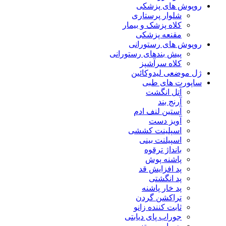
روپوش های پزشکی
شلوار پرستاری
کلاه پزشک و بیمار
مقنعه پزشکی
روپوش های رستورانی
پیش بندهای رستورانی
کلاه سرآشپز
ژل موضعی لیدوکائین
ساپورت های طبی
آتل انگشت
آرنج بند
آستین لنف ادم
آویز دست
اسپلینت کششی
اسپیلنت بینی
بانداژ ترقوه
پاشنه پوش
پد افزایش قد
پد انگشتی
پد خار پاشنه
تراکشن گردن
ثابت کننده زانو
جوراب پای دیابتی