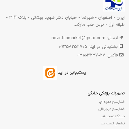
ایران - اصفهان - شهرضا - خیابان دکتر شهید بهشتی - پلاک 314 -
طبقه اول - نوین طب مارکت
ایمیل: novintebmarket@gmail.com
پشتیبانی در ایتا: 09358254705
فاکس: 03153237027
پشتیبانی در ایتا
تجهیزات پزشکی خانگی
فشارسنج عقربه ای
فشارسنج دیجیتالی
دستگاه تست قند
نوارهای تست قند