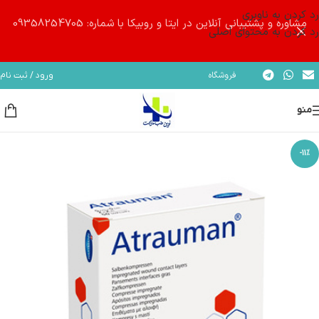
رد کردن به ناوبری
مشاوره و پشتیبانی آنلاین در ایتا و روبیکا با شماره: 09358254705
رد کردن به محتوای اصلی
فروشگاه
ورود / ثبت نام
منو
-11%